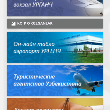
KO`P O`QILGANLAR