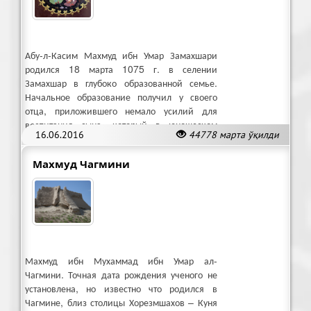
Абу-л-Касим Махмуд ибн Умар Замахшари
родился 18 марта 1075 г. в селении
Замахшар в глубоко образованной семье.
Начальное образование получил у своего
отца, приложившего немало усилий для
воспитания сына, который в юношеском
16.06.2016
44778 марта ўқилди
возрасте стал калекой.
Махмуд Чагмини
Махмуд ибн Мухаммад ибн Умар ал-
Чагмини. Точная дата рождения ученого не
установлена, но известно что родился в
Чагмине, близ столицы Хорезмшахов – Куня