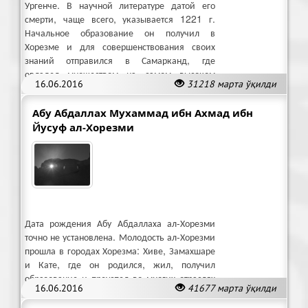
Ургенче. В научной литературе датой его
смерти, чаще всего, указывается 1221 г.
Начальное образование он получил в
Хорезме и для совершенствования своих
знаний отправился в Самарканд, где
овладел множеством на самом высоком
16.06.2016
31218 марта ўқилди
уровне наук.
Абу Абдаллах Мухаммад ибн Ахмад ибн
Йусуф ал-Хорезми
Дата рождения Абу Абдаллаха ал-Хорезми
точно не установлена. Молодость ал-Хорезми
прошла в городах Хорезма: Хиве, Замахшаре
и Кате, где он родился, жил, получил
образование и преуспел во многих отраслях
16.06.2016
41677 марта ўқилди
знания.