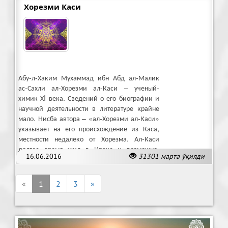
Хорезми Каси
Абу-л-Хаким Мухаммад ибн Абд ал-Малик
ас-Сахли ал-Хорезми ал-Каси – ученый-
химик ХI века. Сведений о его биографии и
научной деятельности в литературе крайне
мало. Нисба автора – «ал-Хорезми ал-Каси»
указывает на его происхождение из Каса,
местности недалеко от Хорезма. Ал-Каси
долгое время жил в Ираке и возможно,
16.06.2016
31301 марта ўқилди
оставался там до конца жизни.
«
1
2
3
»