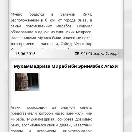
Мунис родился в селении Кият,
расположенном в 8 км. от города Хива, в
семье потомственных мирабов. Получил
образование в одном из хивинских медресе.
Наставниками Муниса были известные поэты
того времени, в частности, Сайид Музаффар
Ходжа, носивший поэтический псевдоним
16.06.2016
31548 марта ўқилди
Кирами.
Мухаммадриза мираб ибн Эрниязбек Агахи
Агахи происходил из знатной семьи,
представители которой часто занимали чин
мираба. Мухаммадриза, осиротев довольно
рано, воспитывался своим дядей, известным
поэтом и историком Ширмухаммадом