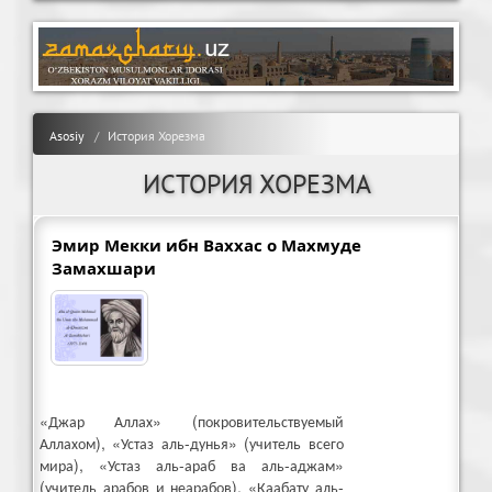
Asosiy
История Хорезма
ИСТОРИЯ ХОРЕЗМА
Эмир Мекки ибн Ваххас о Махмуде
Замахшари
«Джар Аллах» (покровительствуемый
Аллахом), «Устаз аль-дунья» (учитель всего
мира), «Устаз аль-араб ва аль-аджам»
(учитель арабов и неарабов), «Каабату аль-