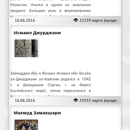
Мунисом. Учился в одном из хивинских
медресе. Большую роль в формировании
мировоззрения и выборе творческого пути
16.06.2016
32339 марта ўқилди
Агахи сыграли Мунис и его окружение.
Исмаил Джурджани
Зайнаддин Абу-л-Фазаил Исмаил ибн Хусайн
ал-Джурджани ал-Хорезми родился в 1042
г. в Джурджане (Гурган, г. на берегу
Каспийского моря), потом переселился в
Хорезм, где жил и работал в течение долгого
16.06.2016
33935 марта ўқилди
времени.
Махмуд Замахшари