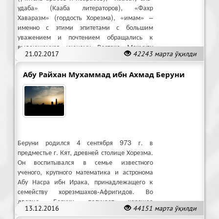
удаба» (Кааба литераторов), «Фахр
Хаваразм» (гордость Хорезма), «имам» –
именно с этими эпитетами с большим
уважением и почтением обращались к
выдающемуся ученому Востока Махмуду
21.02.2017
42243 марта ўқилди
аль-Замахшари (1075-1144).
Абу Райхан Мухаммад ибн Ахмад Беруни
Беруни родился 4 сентября 973 г. в
предместье г. Кят, древней столице Хорезма.
Он воспитывался в семье известного
ученого, крупного математика и астронома
Абу Насра ибн Ирака, принадлежащего к
семейству хорезмшахов-Афригидов. Во
дворце Беруни получает хорошее
13.12.2016
44151 марта ўқилди
образование и начинает заниматься наукой.