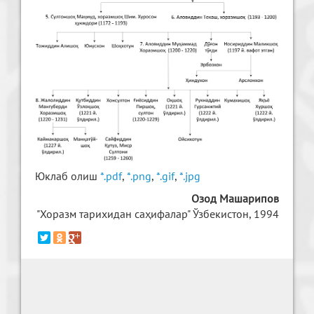
Юклаб олиш
*.pdf
,
*.png
,
*.gif
,
*.jpg
Озод Машарипов
"Хоразм тарихидан саҳифалар" Ўзбекистон, 1994