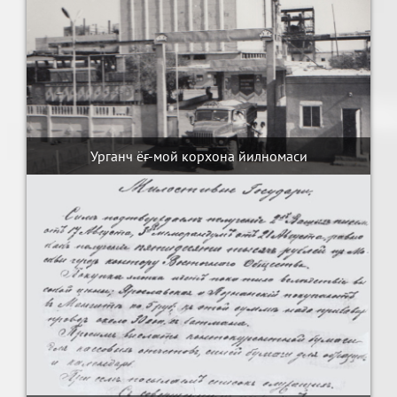
Урганч ёғ-мой корхона йилномаси