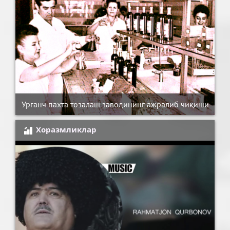
Урганч пахта тозалаш заводининг ажралиб чиқиши
Хоразмликлар