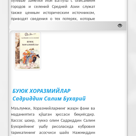
городов и селений Средней Азии служат
также
ценным историческим источником,
приводят сведения о тех потерях,
которые
понес этот край от нашествия монголов.
БУЮК ХОРАЗМИЙЛАР
Садриддин Салим Бухарий
Маълумки, Хоразмийларнинг жаҳон фани ва
маданиятига қўшган ҳиссаси беқиёсдир.
Хассос шоир, зукко олим Садриддин Салим
Бухорийнинг ушбу рисоласида кубровия
тарикатининг асосчиси шайх Нажмиддин