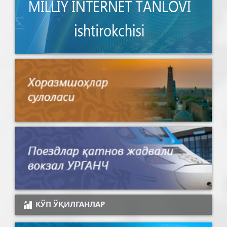
КЎП ЎҚИЛГАНЛАР