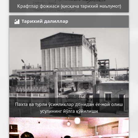
Крафтлар фожиаси (қисқача тарихий маълумот)
Тарихий далиллар
Пахта ва турли ўсимликлар донидан ёғ-мой олиш
усулининг йўлга қўйилиши