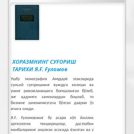
ХОРАЗМНИНГ СУҒОРИШ
ТАРИХИ Я.Ғ. Ғуломов
Ушбу монография Амударё этакларида
сунъий суғоришнинг вужудга келиши ва
унинг ривожланишига боғишланган бўлиб,
энг қадимги замонлардан бошлаб, то
бизнинг замонимизгача бўлган даврни ўз
ичига олади.
Я.Ғ. Ғуломовнинг бу асари кўп йиллик
аргеологик текширишлар, дастлабки
манбаларнинг анализи асосида ёзилган ва у