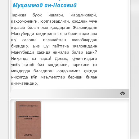
Муҳаммад ан-Насавий
Тарихда буюк ишлари, мардликлари,
қаҳромонлиги, юртпарварлиги, озодлик учун
кураши билан лол қолдирган Жалолиддин
Мангуберди тақдирини яхши билиш ҳам ана
шу саволга изланаётган жавоблардан
биридир. Биз шу пайтгача Жалолиддин
Мангуберди ҳақида нималар билар эдик?
Ниҳоятда оз нарса! Демак, қўлингиздаги
ушбу китоб биз тақдирини, тарихини оз
миқдорда биладиган юртдошимиз ҳақида
ниҳоятда кўп маълумотлар бериши билан
қимматлидир.
юклаб олиш (PDF 17095 Kb)