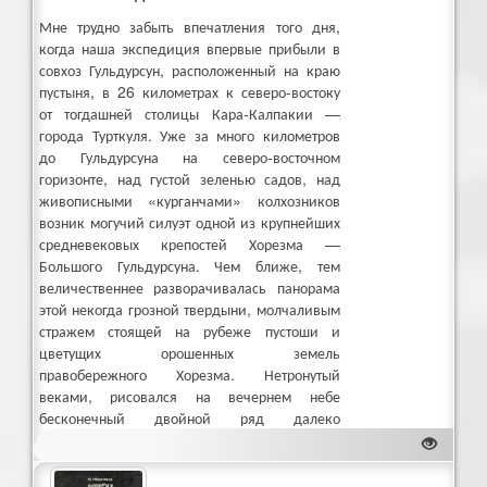
Мне трудно забыть впечатления того дня,
когда наша экспедиция впервые прибыли в
совхоз Гульдурсун, расположенный на краю
пустыня, в 26 километрах к северо-востоку
от тогдашней столицы Кара-Калпакии —
города Турткуля.
Уже за много километров
до Гульдурсуна на северо-восточном
горизонте, над густой зеленью садов, над
живописными «курганчами» колхозников
возник могучий силуэт одной из крупнейших
средневековых крепостей Хорезма —
Большого Гульдурсуна. Чем ближе, тем
величественнее разворачивалась панорама
этой некогда грозной твердыни, молчаливым
стражем стоящей на рубеже пустоши и
цветущих орошенных земель
правобережного Хорезма. Нетронутый
веками, рисовался на вечернем небе
бесконечный двойной ряд далеко
выдвинутых вперѐд башен.