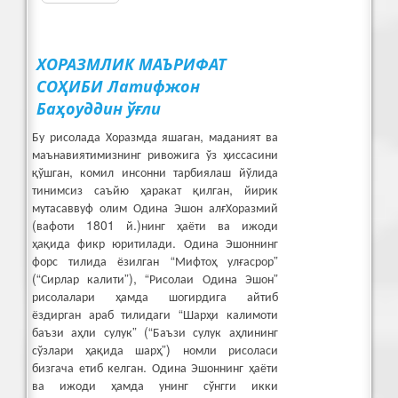
ХОРАЗМЛИК МАЪРИФАТ
СОҲИБИ Латифжон
Баҳоуддин ўғли
Бу рисолада Хоразмда яшаган, маданият ва
маънавиятимизнинг ривожига ўз ҳиссасини
қўшган, комил инсонни тарбиялаш йўлида
тинимсиз саъйю ҳаракат қилган, йирик
мутасаввуф олим Одина Эшон алғХоразмий
(вафоти 1801 й.)нинг ҳаёти ва ижоди
ҳақида фикр юритилади. Одина Эшоннинг
форс тилида ёзилган “Мифтоҳ улғасрор”
(“Сирлар калити”), “Рисолаи Одина Эшон”
рисолалари ҳамда шогирдига айтиб
ёздирган араб тилидаги “Шарҳи калимоти
баъзи аҳли сулук” (“Баъзи сулук аҳлининг
сўзлари ҳақида шарҳ”) номли рисоласи
бизгача етиб келган. Одина Эшоннинг ҳаёти
ва ижоди ҳамда унинг сўнгги икки