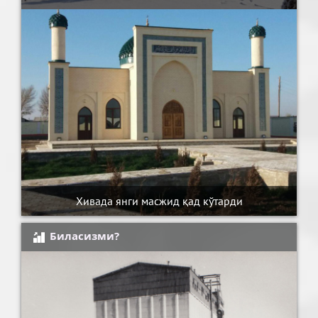
Хивада янги масжид қад кўтарди
Биласизми?