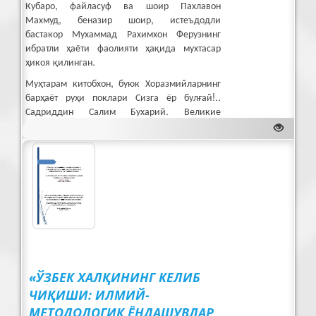
Кубаро, файласуф ва шоир Пахлавон
Махмуд, беназир шоир, истеъдодли
бастакор Мухаммад Рахимхон Ферузнинг
ибратли ҳаёти фаолияти ҳақида мухтасар
ҳикоя қилинган.
Муҳтарам китобхон, буюк Хоразмийларнинг
барҳаёт руҳи поклари Сизга ёр булғай!..
Садриддин Салим Бухарий. Великие
хорезмнйцы.
«ЎЗБЕК ХАЛҚИНИНГ КЕЛИБ
ЧИҚИШИ: ИЛМИЙ-
МЕТОДОЛОГИК ЁНДАШУВЛАР,