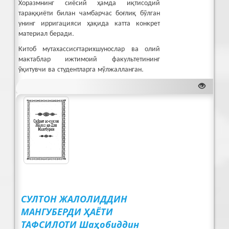
Хоразмнинг сиёсий ҳамда иқтисодий
тараққиёти билан чамбарчас боғлиқ бўлган
унинг ирригацияси ҳақида катта конкрет
материал беради.
Китоб мутахассисғтарихшунослар ва олий
мактаблар ижтимоий факультетининг
ўқитувчи ва студентларга мўлжалланган.
юклаб олиш (PDF 39031 Kb)
СУЛТОН ЖАЛОЛИДДИН
МАНГУБЕРДИ ҲАЁТИ
ТАФСИЛОТИ Шаҳобиддин