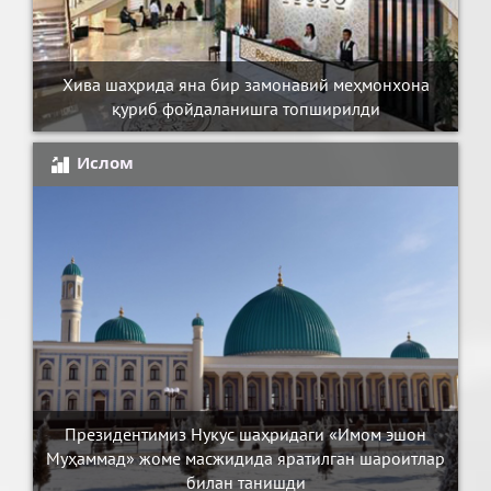
Хива шаҳрида яна бир замонавий меҳмонхона
қуриб фойдаланишга топширилди
Ислом
Президентимиз Нукус шаҳридаги «Имом эшон
Муҳаммад» жоме масжидида яратилган шароитлар
билан танишди