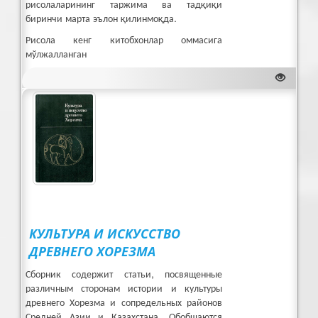
рисолаларининг таржима ва тадқиқи
биринчи марта эълон қилинмоқда.
Рисола кенг китобхонлар оммасига
мўлжалланган
юклаб олиш (PDF 2794 Kb)
КУЛЬТУРА И ИСКУССТВО
ДРЕВНЕГО ХОРЕЗМА
Сборник содержит статьи, посвященные
различным сторонам истории и культуры
древнего Хорезма и сопредельных районов
Средней Азии и Казахстана. Обобщаются