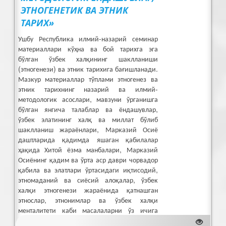
ЭТНОГЕНЕТИК ВА ЭТНИК
ТАРИХ»
Ушбу Республика илмий-назарий семинар
материаллари кўҳна ва бой тарихга эга
бўлган ўзбек халқининг шаклланиши
(этногенези) ва этник тарихига бағишланади.
Мазкур материаллар тўплами этногенез ва
этник тарихнинг назарий ва илмий-
методологик асослари, мавзуни ўрганишга
бўлган янгича талаблар ва ёндашувлар,
ўзбек элатининг халқ ва миллат бўлиб
шаклланиш жараёнлари, Марказий Осиё
даштларида қадимда яшаган қабилалар
ҳақида Хитой ёзма манбалари, Марказий
Осиёнинг қадим ва ўрта аср даври чорвадор
қабила ва элатлари ўртасидаги иқтисодий,
этномаданий ва сиёсий алоқалар, ўзбек
халқи этногенези жараёнида қатнашган
этнослар, этнонимлар ва ўзбек халқи
менталитети каби масалаларни ўз ичига
қамраб олган