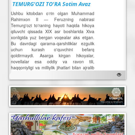
TEMURG'OZI TO'RA Sotim Avaz
Ushbu kitobdan o‘rin olgan Muhammad
Rahimxon II — Feruzning nabirasi
Temurg'ozi to'raning hayoti haqida hikoya
qiluvchi qissada XIX asr boshlarida Xiva
xonligida yuz bergan voqealar aks etgan.
Bu davrdagi qarama-qarshiliklar ezgulik
uchun kurash o'quvchini befarq
qoldirmaydi. Asarga kirgan hikoyalar,
novellalar esa oddiy va ravon tili,
haqqoniyligi va milliylik jihatlari bilan ajralib
turadi.