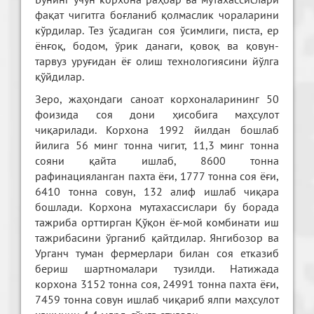
фақат чигитга боғланиб қолмаслик чораларини
кўрдилар. Тез ўсадиган соя ўсимлиги, писта, ер
ёнғоқ, бодом, ўрик данаги, қовоқ ва қовун-
тарвуз уруғидан ёғ олиш технологиясини йўлга
қўйдилар.
Зеро, жаҳондаги саноат корхоналарининг 50
фоизида соя дони ҳисобига маҳсулот
чиқарилади. Корхона 1992 йилдан бошлаб
йилига 56 минг тонна чигит, 11,3 минг тонна
сояни қайта ишлаб, 8600 тонна
рафинацияланган пахта ёғи, 1777 тонна соя ёғи,
6410 тонна совун, 132 алиф ишлаб чиқара
бошлади. Корхона мутахассислари бу борада
тажриба орттирган Қўқон ёғ-мой комбинати иш
тажрибасини ўрганиб қайтдилар. Янгибозор ва
Урганч туман фермерлари билан соя етказиб
бериш шартномалари тузилди. Натижада
корхона 3152 тонна соя, 24991 тонна пахта ёғи,
7459 тонна совун ишлаб чиқариб ялпи маҳсулот