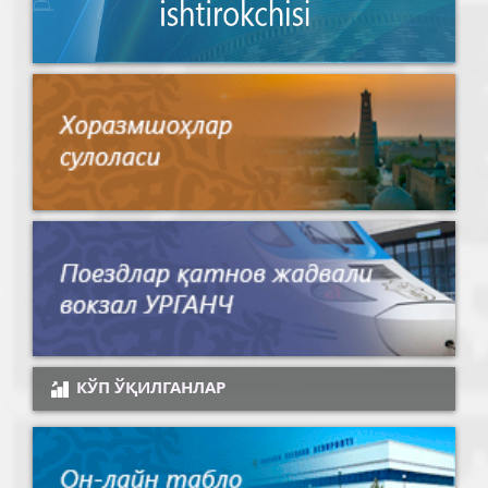
КЎП ЎҚИЛГАНЛАР