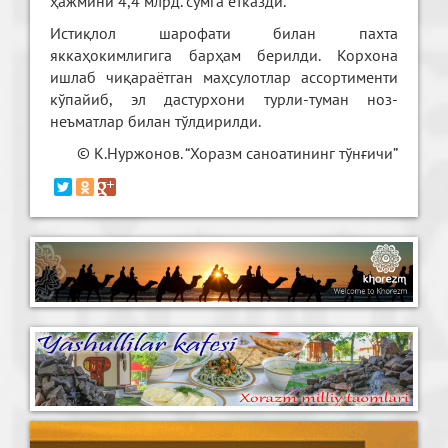
ҳажмини 4,4 млрд. сўмга етказди.
Истиқлол шарофати билан пахта
яккаҳокимлигига барҳам берилди. Корхона
ишлаб чиқараётган маҳсулотлар ассортименти
кўпайиб, эл дастурхони турли-туман ноз-
неъматлар билан тўлдирилди.
© К.Нуржонов. “Хоразм саноатининг тўнғичи”