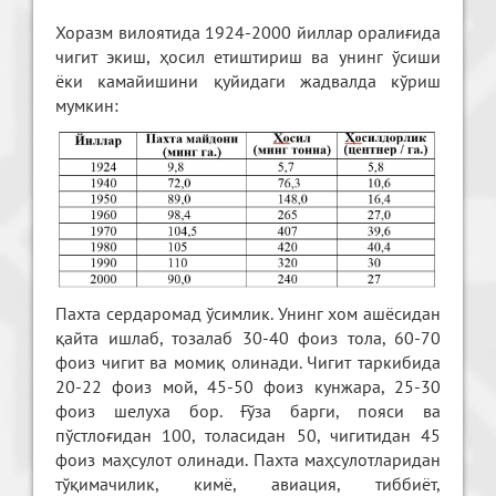
Хоразм вилоятида 1924-2000 йиллар оралиғида
чигит экиш, ҳосил етиштириш ва унинг ўсиши
ёки камайишини қуйидаги жадвалда кўриш
мумкин:
Пахта сердаромад ўсимлик. Унинг хом ашёсидан
қайта ишлаб, тозалаб 30-40 фоиз тола, 60-70
фоиз чигит ва момиқ олинади. Чигит таркибида
20-22 фоиз мой, 45-50 фоиз кунжара, 25-30
фоиз шелуха бор. Ғўза барги, пояси ва
пўстлоғидан 100, толасидан 50, чигитидан 45
фоиз маҳсулот олинади. Пахта маҳсулотларидан
тўқимачилик, кимё, авиация, тиббиёт,