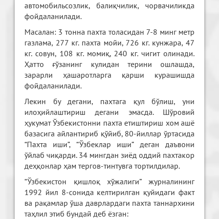
автомобильсозлик, балиқчилик, чорвачиликда
фойдаланилади.
Масалан: 3 тонна пахта толасидан 7-8 минг метр
газлама, 277 кг. пахта мойи, 726 кг. кунжара, 47
кг. совун, 108 кг. момиқ, 240 кг. чигит олинади.
Ҳатто ғўзанинг кулидан терини ошлашда,
зарарли ҳашаротларга қарши курашишда
фойдаланилади.
Лекин бу дегани, пахтага қул бўлиш, уни
илоҳийлаштириш дегани эмасда. Шўровий
ҳукумат Ўзбекистонни пахта етиштириш хом ашё
базасига айлантириб қўйиб, 80-йиллар ўртасида
“Пахта иши”, “Ўзбеклар иши” деган даъвони
ўйлаб чиқарди. 34 мингдан зиёд оддий пахтакор
деҳқонлар ҳам тергов-тинтувга тортилдилар.
“Ўзбекистон қишлоқ хўжалиги” журналининг
1992 йил 8-сонида келтирилган қуйидаги факт
ва рақамлар ўша даврлардаги пахта таннархини
таҳлил этиб бундай деб ёзган: