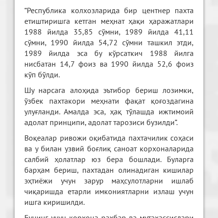
“Республика колхозларида бир центнер пахта
етиштиришга кетган меҳнат ҳақи ҳаражатлари
1988 йилда 35,85 сўмни, 1989 йилда 41,11
сўмни, 1990 йилда 54,72 сўмни ташкил этди,
1989 йилда эса бу кўрсаткич 1988 йилга
нисбатан 14,7 фоиз ва 1990 йилда 52,6 фоиз
кўп бўлди.
Шу нарсага алоҳида эътибор бериш лозимки,
ўзбек пахтакори меҳнати фақат қоғоздагина
улуғланди. Амалда эса, ҳақ тўлашда ижтимоий
адолат принципи, адолат тарозиси бузилди”.
Воқеалар ривожи оқибатида пахтачилик соҳаси
ва у билан узвий боғлиқ саноат корхоналарида
салбий ҳолатлар юз бера бошлади. Буларга
барҳам бериш, пахтадан олинадиган кишилар
эҳтиёжи учун зарур маҳсулотларни ишлаб
чиқаришда етарли имкониятларни излаш учун
ишга киришилди.
Бунинг учун корхона раҳбар ва мутахассислари