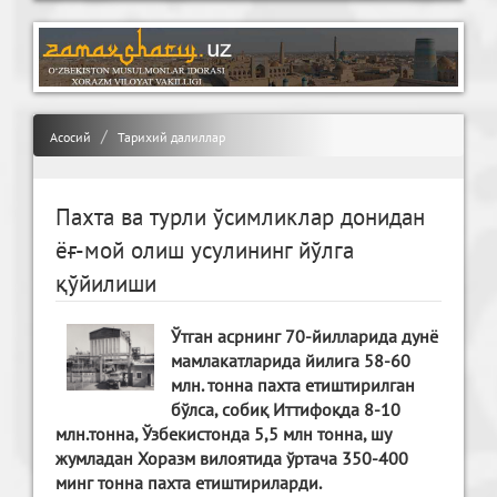
Асосий
Тарихий далиллар
Пахта ва турли ўсимликлар донидан
ёғ-мой олиш усулининг йўлга
қўйилиши
Ўтган асрнинг 70-йилларида дунё
мамлакатларида йилига 58-60
млн. тонна пахта етиштирилган
бўлса, собиқ Иттифоқда 8-10
млн.тонна, Ўзбекистонда 5,5 млн тонна, шу
жумладан Хоразм вилоятида ўртача 350-400
минг тонна пахта етиштириларди.