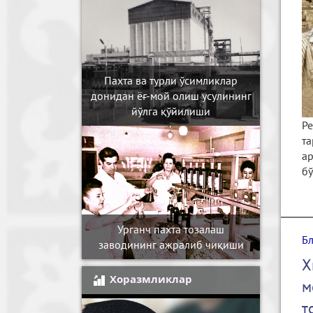
Пахта ва турли ўсимликлар
донидан ёғ-мой олиш усулининг
йўлга қўйилиши
Р
та
ар
бў
Урганч пахта тозалаш
Б
заводининг ажралиб чиқиши
Х
Хоразмликлар
м
т