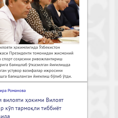
илояти ҳокимлигида Ўзбекистон
каси Президенти томонидан жисмоний
а спорт соҳасини ривожлантириш
рига бағишлаб ўтказилган йиғилишда
лган устувор вазифалар ижросини
шга бағишланган йиғилиш бўлиб ўтди.
ира Романова
 вилояти ҳокими Вилоят
р кўп тармоқли тиббиёт
зида