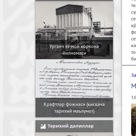
те
с
се
қ
фо
се
ка
Урганч ёғ-мой корхона
т
йилномаси
б
З
М
16
Крафтлар фожиаси (қисқача
тарихий маълумот)
Тарихий далиллар