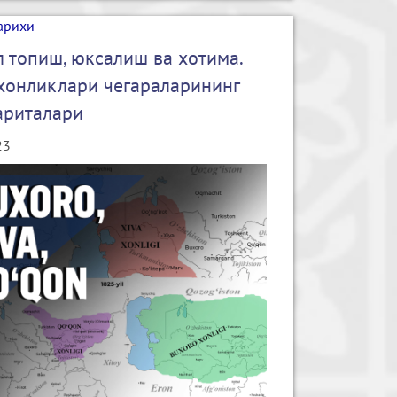
арихи
 топиш, юксалиш ва хотима.
хонликлари чегараларининг
ариталари
23