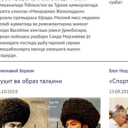
суҳбат
леканалида Ўзбекистон ва Туркия ҳамкорлигида
уратга олинган «Мендирман Жалолиддин»
риали премьераси бўлади. Миллий масс-медиани
ўллаб-қувватлаш ва ривожлантириш жамоат
нди Васийлик кенгаши раиси ўринбосари,
риал лойиҳаси раҳбари Саида Мирзиёева ўз
налидаги постида ушбу тарихий сериал
омошабинларга манзур келишига ишонч
илдирди.
амонавий Хоразм
Блог Нод
уҳит ва образ талқини
«Спор
.10.2019
23.09.20