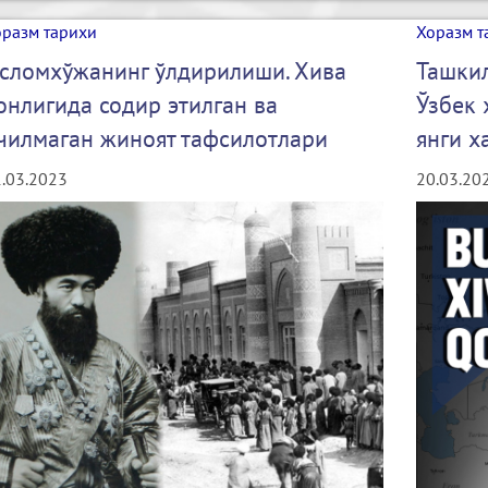
оразм тарихи
Хоразм т
сломхўжанинг ўлдирилиши. Хива
Ташкил
онлигида содир этилган ва
Ўзбек 
чилмаган жиноят тафсилотлари
янги х
.03.2023
20.03.20