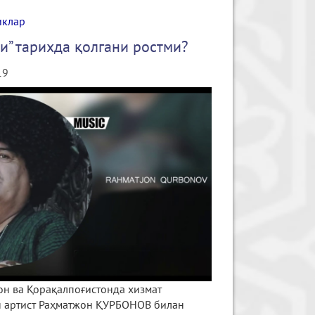
иклар
и” тарихда қолгани ростми?
19
он ва Қорақалпоғистонда хизмат
н артист Раҳматжон ҚУРБОНОВ билан