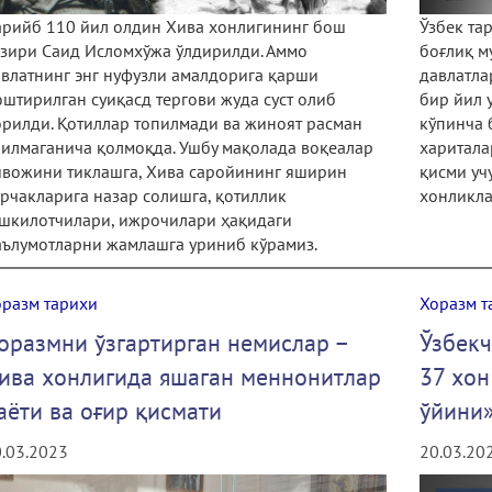
арийб 110 йил олдин Хива хонлигининг бош
Ўзбек та
зири Саид Исломхўжа ўлдирилди. Аммо
боғлиқ м
влатнинг энг нуфузли амалдорига қарши
давлатла
штирилган суиқасд тергови жуда суст олиб
бир йил 
рилди. Қотиллар топилмади ва жиноят расман
кўпинча 
илмаганича қолмоқда. Ушбу мақолада воқеалар
харитала
ивожини тиклашга, Хива саройининг яширин
қисми уч
рчакларига назар солишга, қотиллик
хонликла
ашкилотчилари, ижрочилари ҳақидаги
аълумотларни жамлашга уриниб кўрамиз.
оразм тарихи
Хоразм т
оразмни ўзгартирган немислар –
Ўзбекч
ива хонлигида яшаган меннонитлар
37 хон
аёти ва оғир қисмати
ўйини»
.03.2023
20.03.20