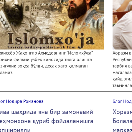
ежиссёр Жаҳонгир Аҳмедовнинг “Исломхўжа”
Хоразм в
рихий фильми ўзбек киносида тилга олишга
Республи
зигулик воқеа бўлди, десак хато қилмаган
тарбия в
ламиз.
масалала
қайд эти
таъминла
лог Нодира Романова
Блог Нод
ива шаҳрида яна бир замонавий
Хоразм
еҳмонхона қуриб фойдаланишга
Болала
опширилди
марка