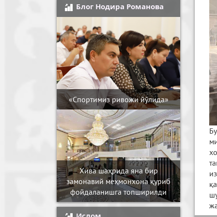
Блог Нодира Романова
«Спортимиз ривожи йўлида»
Бу
ми
хо
та
Хива шаҳрида яна бир
и
замонавий меҳмонхона қуриб
қа
фойдаланишга топширилди
шу
ж
Ислом