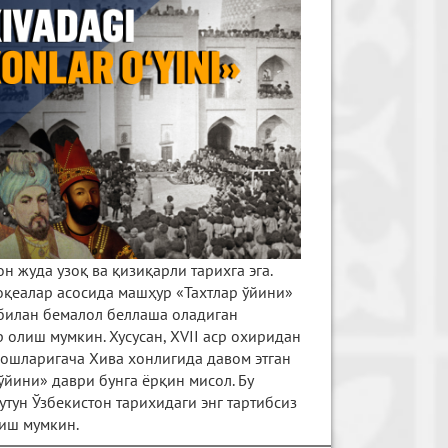
н жуда узоқ ва қизиқарли тарихга эга.
оқеалар асосида машҳур «Тахтлар ўйини»
билан бемалол беллаша оладиган
 олиш мумкин. Хусусан, XVII аср охиридан
бошларигача Хива хонлигида давом этган
ўйини» даври бунга ёрқин мисол. Бу
утун Ўзбекистон тарихидаги энг тартибсиз
иш мумкин.