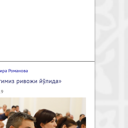
ира Романова
тимиз ривожи йўлида»
19