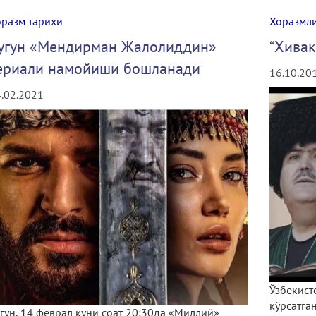
оразм тарихи
Хоразмл
угун «Мендирман Жалолиддин»
“Хивак
ериали намойиши бошланади
16.10.20
.02.2021
Ўзбекист
кўрсатга
гун, 14 феврал куни соат 20:30да «Миллий»