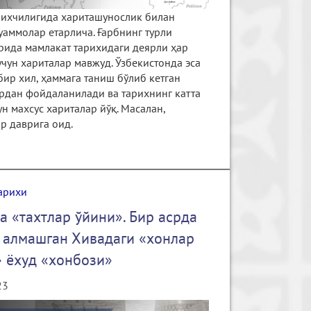
рихчилигида хариташунослик билан
уаммолар етарлича. Ғарбнинг турли
рида мамлакат тарихидаги деярли ҳар
учун хариталар мавжуд. Ўзбекистонда эса
бир хил, ҳаммага таниш бўлиб кетган
рдан фойдаланилади ва тарихнинг катта
ун махсус хариталар йўқ. Масалан,
р даврига оид.
арихи
а «тахтлар ўйини». Бир асрда
 алмашган Хивадаги «хонлар
 ёхуд «хонбози»
23