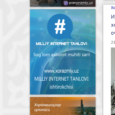
Х
И
х
о
21