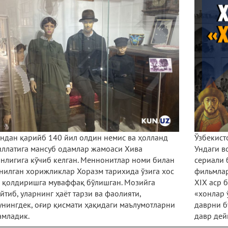
ндан қарийб 140 йил олдин немис ва ҳолланд
Ўзбекисто
ллатига мансуб одамлар жамоаси Хива
Ундаги в
нлигига кўчиб келган. Меннонитлар номи билан
сериали 
нилган хорижликлар Хоразм тарихида ўзига хос
фильмлар
з қолдиришга муваффақ бўлишган. Мозийга
ХIХ аср 
йтиб, уларнинг ҳаёт тарзи ва фаолияти,
«хонлар 
нингдек, оғир қисмати ҳақидаги маълумотларни
даврни б
амладик.
давр дей