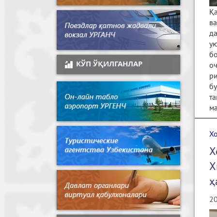
Қ
ва
да
ую
бо
КЎП ЎҚИЛГАНЛАР
оч
р
бу
т
м
Х
Х
Х
ҳ
20