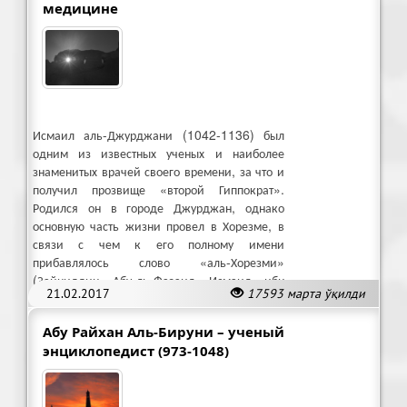
медицине
Исмаил аль-Джурджани (1042-1136) был
одним из известных ученых и наиболее
знаменитых врачей своего времени, за что и
получил прозвище «второй Гиппократ».
Родился он в городе Джурджан, однако
основную часть жизни провел в Хорезме, в
связи с чем к его полному имени
прибавлялось слово «аль-Хорезми»
(Зайниддин Абу-ль-Фазаил Исмаил ибн
21.02.2017
17593 марта ўқилди
Хусайн аль-Джурджани аль-Хорезми).
Абу Райхан Аль-Бируни – ученый
энциклопедист (973-1048)