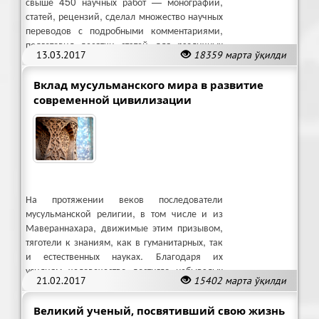
свыше 450 научных работ — монографий,
статей, рецензий, сделал множество научных
переводов с подробными комментариями,
подготовил десятки статей для различных
13.03.2017
18359 марта ўқилди
Энциклопедий.
Вклад мусульманского мира в развитие
современной цивилизации
На протяжении веков последователи
мусульманской религии, в том числе и из
Мавераннахара, движимые этим призывом,
тяготели к знаниям, как в гуманитарных, так
и естественных науках. Благодаря их
усилиям человечество достигло небывалых
21.02.2017
15402 марта ўқилди
высот в своем развитии.
Великий ученый, посвятивший свою жизнь