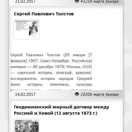
21.02.2017
43258 марта ўқилди
освоил и санскрит.
Сергей Павлович Толстов
Сергей Павлович Толстов (25 января [7
февраля] 1907; Санкт-Петербург, Российская
империя — 28 декабря 1976; Москва, СССР)
— советский историк, этнограф, археолог,
исследователь истории народов Средней
Азии; истории, этногенеза, культуры
каракалпакского народа, открыватель
14.02.2017
18206 марта ўқилди
древнехорезмийской цивилизации.
Гендемианский мирный договор между
Россией и Хивой (12 августа 1873 г.)