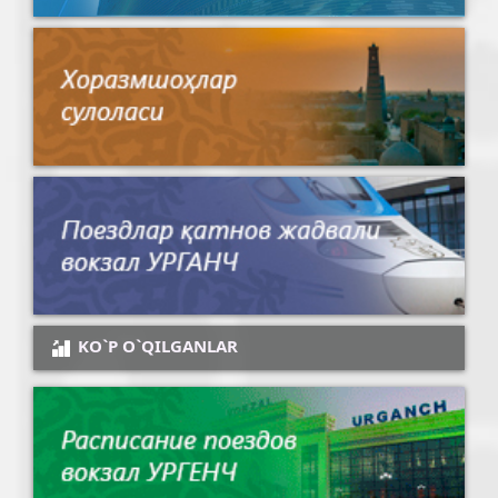
KO`P O`QILGANLAR