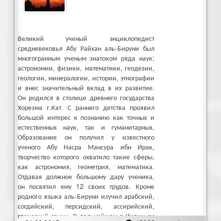
Великий ученый энциклопедист
средневековья Абу Райхан аль-Бируни был
многогранным ученым знатоком ряда наук:
астрономии, физики, математики, геодезии,
геологии, минералогии, истории, этнографии
и внес значительный вклад в их развитие.
Он родился в столице древнего государства
Хорезма г.Кат. С раннего детства проявил
большой интерес к познанию как точных и
естественных наук, так и гуманитарных.
Образование он получил у известного
ученого Абу Насра Мансура ибн Ирак,
творчество которого охватило такие сферы,
как астрономия, геометрия, математика.
Отдавая должное большому дару ученика,
он посвятил ему 12 своих трудов. Кроме
родного языка аль-Бируни изучил арабский,
согдийский, персидский, ассирийский,
греческий языки. В дальнейшем в Индии он