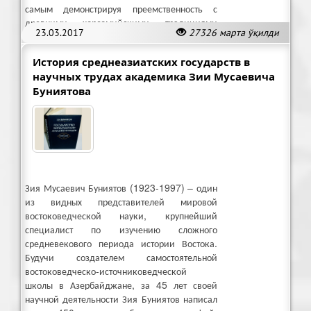
самым демонстрируя преемственность с
древними хорезмийскими традициями
23.03.2017
27326 марта ўқилди
государственности.
История среднеазиатских государств в
научных трудах академика Зии Мусаевича
Буниятова
Зия Мусаевич Буниятов (1923-1997) – один
из видных представителей мировой
востоковедческой науки, крупнейший
специалист по изучению сложного
средневекового периода истории Востока.
Будучи создателем самостоятельной
востоковедческо-источниковедческой
школы в Азербайджане, за 45 лет своей
научной деятельности Зия Буниятов написал