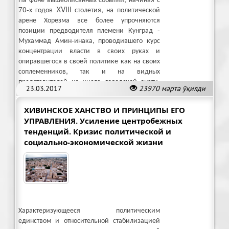
70-х годов XVIII столетия, на политической
арене Хорезма все более упрочняются
позиции предводителя племени Кунград -
Мухаммад Амин-инака, проводившего курс
концентрации власти в своих руках и
опиравшегося в своей политике как на своих
соплеменников, так и на видных
представителей из числа городской знати,
23.03.2017
23970 марта ўқилди
земельной аристократии и торговцев.
ХИВИНСКОЕ ХАНСТВО И ПРИНЦИПЫ ЕГО
УПРАВЛЕНИЯ. Усиление центробежных
тенденций. Кризис политической и
социально-экономической жизни
Характеризующееся политическим
единством и относительной стабилизацией