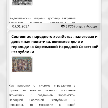
Гендемианский мирный договор закрепил
результаты русского наступления на
03.01.2017
19054 марта ўқилди
Хивинское ханство в феврале-мае 1873 г.
Состояние народного хозяйства, налоговая и
денежная политика, воинское дело и
геральдика Хорезмской Народной Советской
Республики
Как известно, от системы управления в
стране во многом зависит состояние
экономики. С созданием Хорезмской
Народной Советской Республики и
переходом от монархии к новой