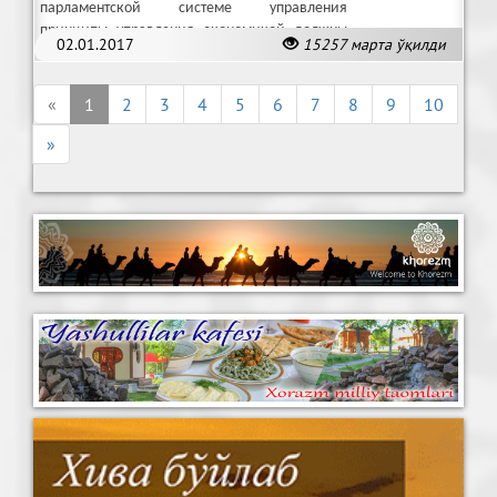
парламентской системе управления
принципы управления экономикой должны
02.01.2017
15257 марта ўқилди
были кардинально меняться.
«
1
2
3
4
5
6
7
8
9
10
»