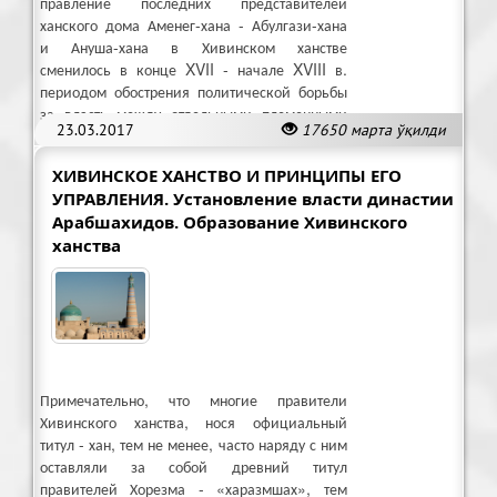
правление последних представителей
ханского дома Аменег-хана - Абулгази-хана
и Ануша-хана в Хивинском ханстве
сменилось в конце XVII - начале XVIII в.
периодом обострения политической борьбы
за власть между отдельными племенными
23.03.2017
17650 марта ўқилди
группировками.
ХИВИНСКОЕ ХАНСТВО И ПРИНЦИПЫ ЕГО
УПРАВЛЕНИЯ. Установление власти династии
Арабшахидов. Образование Хивинского
ханства
Примечательно, что многие правители
Хивинского ханства, нося официальный
титул - хан, тем не менее, часто наряду с ним
оставляли за собой древний титул
правителей Хорезма - «харазмшах», тем