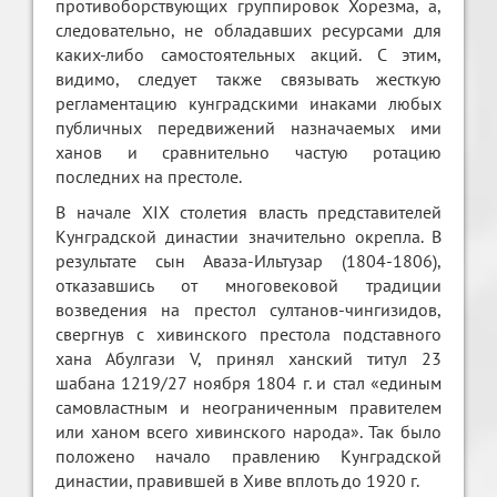
противоборствующих группировок Хорезма, а,
следовательно, не обладавших ресурсами для
каких-либо самостоятельных акций. С этим,
видимо, следует также связывать жесткую
регламентацию кунградскими инаками любых
публичных передвижений назначаемых ими
ханов и сравнительно частую ротацию
последних на престоле.
В начале XIX столетия власть представителей
Кунградской династии значительно окрепла. В
результате сын Аваза-Ильтузар (1804-1806),
отказавшись от многовековой традиции
возведения на престол султанов-чингизидов,
свергнув с хивинского престола подставного
хана Абулгази V, принял ханский титул 23
шабана 1219/27 ноября 1804 г. и стал «единым
самовластным и неограниченным правителем
или ханом всего хивинского народа». Так было
положено начало правлению Кунградской
династии, правившей в Хиве вплоть до 1920 г.