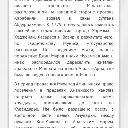
овладев крепостью Мангыт-кала,
расположенной на западной стороне протока
Карабайли, возвёл в ханы султана
Абдуррахмана. К 1779 г. ему удалось захватить
важнейшие стратегические города Хорезма -
Ходжейли, Хазарасп и Вазир, в результате чего,
по свидетельству Муниса, «государство
распалось» По сведениям Агахи, нанеся
поражение Джан Мурад-инаку, Мухаммад Амин-
инак распорядился дереселить жителей
аральского Мангыта на канал Аталык-Арна, где
была возведена новая крепость Мангыт.
В период правления Мухамад Амин-инака право
поселения в пределах Хивинского ханства
получает также каракалпакское племя
коулдаулы, проживавшие до этого на
Кувандарье. Им было разрешено осесть в
восточной части дельты Амударьи, между
рукавом Кок-Узяком и Аральским морем.
Имеются сведения и об ирригационной