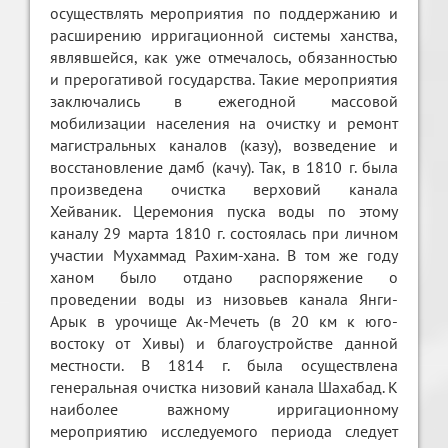
осуществлять мероприятия по поддержанию и
расширению ирригационной системы ханства,
являвшейся, как уже отмечалось, обязанностью
и прерогативой государства. Такие мероприятия
заключались в ежегодной массовой
мобилизации населения на очистку и ремонт
магистральных каналов (казу), возведение и
восстановление дамб (качу). Так, в 1810 г. была
произведена очистка верховий канала
Хейваник. Церемония пуска воды по этому
каналу 29 марта 1810 г. состоялась при личном
участии Мухаммад Рахим-хана. В том же году
ханом было отдано распоряжение о
проведении воды из низовьев канала Янги-
Арык в урочище Ак-Мечеть (в 20 км к юго-
востоку от Хивы) и благоустройстве данной
местности. В 1814 г. была осуществлена
генеральная очистка низовий канала Шахабад. К
наиболее важному ирригационному
мероприятию исследуемого периода следует