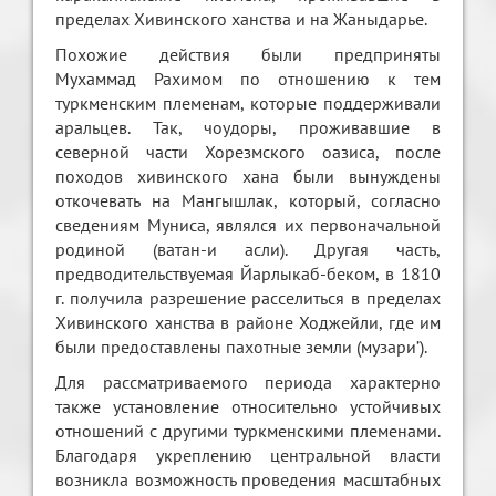
пределах Хивинского ханства и на Жаныдарье.
Похожие действия были предприняты
Мухаммад Рахимом по отношению к тем
туркменским племенам, которые поддерживали
аральцев. Так, чоудоры, проживавшие в
северной части Хорезмского оазиса, после
походов хивинского хана были вынуждены
откочевать на Мангышлак, который, согласно
сведениям Муниса, являлся их первоначальной
родиной (ватан-и асли). Другая часть,
предводительствуемая Йарлыкаб-беком, в 1810
г. получила разрешение расселиться в пределах
Хивинского ханства в районе Ходжейли, где им
были предоставлены пахотные земли (музари’).
Для рассматриваемого периода характерно
также установление относительно устойчивых
отношений с другими туркменскими племенами.
Благодаря укреплению центральной власти
возникла возможность проведения масштабных