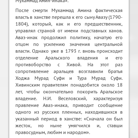
Мухаммад Амин-инака».
После смерти Мухаммад Амина фактическая
власть в ханстве перешла к его сыну Авазу (1790-
1804), который, как и его предшественник,
управлял страной от имени подставных ханов.
Аваз-инак продолжил политику, начатую его
отцом по усилению значения центральной
власти. Однако уже в 1793 г. вновь происходит
отделение Аральского владения и его
противоборство с Хивой. На этот раз
сопротивление аральцев возглавили братья
Ходжа Мурад Суфи и Тура Мурад Суфи.
Хивинским правителям понадобится около 18
лет, чтобы окончательно покорить Аральское
владение. Н.И. Веселовский, характеризуя
правление Аваз-инака, приводит сообщение
одного из русских пленных, находившихся в
указанный период в ханстве: «Сначала он был
жесток, но ныне умягчился и, ставши
правосудным, любим и народом».