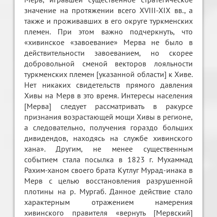
значение на протяжении всего XVIII-XIX вв., а
также и проживавших в его округе туркменских
племен. При этом важно подчеркнуть, что
«хивинское «завоевание» Мерва не было в
действительности завоеванием, но скорее
добровольной сменой векторов лояльности
туркменских племен [указанной области] к Хиве.
Нет никаких свидетельств прямого давления
Хивы на Мерв в это время. Интересы населения
[Мерва] следует рассматривать в ракурсе
признания возрастающей мощи Хивы в регионе,
а следовательно, получения гораздо больших
дивидендов, находясь на службе хивинского
хана». Другим, не менее существенным
событием стала посылка в 1823 г. Мухаммад
Рахим-ханом своего брата Кутлуг Мурад-инака в
Мерв с целью восстановления разрушенной
плотины на р. Мургаб. Данное действие стало
характерным отражением намерения
хивинского правителя «вернуть [Мервский]