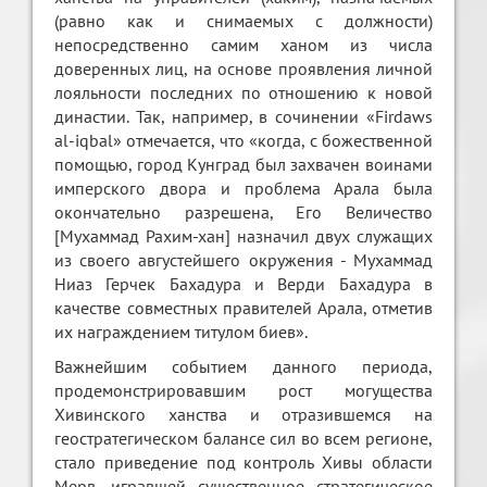
(равно как и снимаемых с должности)
непосредственно самим ханом из числа
доверенных лиц, на основе проявления личной
лояльности последних по отношению к новой
династии. Так, например, в сочинении «Firdaws
al-iqbal» отмечается, что «когда, с божественной
помощью, город Кунград был захвачен воинами
имперского двора и проблема Арала была
окончательно разрешена, Его Величество
[Мухаммад Рахим-хан] назначил двух служащих
из своего августейшего окружения - Мухаммад
Ниаз Герчек Бахадура и Верди Бахадура в
качестве совместных правителей Арала, отметив
их награждением титулом биев».
Важнейшим событием данного периода,
продемонстрировавшим рост могущества
Хивинского ханства и отразившемся на
геостратегическом балансе сил во всем регионе,
стало приведение под контроль Хивы области
Мерв, игравшей существенное стратегическое