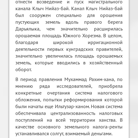
отнести возведение и пуск магистрального
канала Клыч Нийаз-бай. Канал Клыч Нийаз-бай
был сооружен специально для орошения
пустующих земель вдоль правого берега
Дарьялыка, чем значительно расширилась
орошаемая площадь Южного Хорезма. В целом,
благодаря широкой ирригационной
деятельности первых кунградских правителей,
значительно увеличилась площадь орошаемых
земель, которые вводились в хозяйственный
оборот.
В период правления Мухаммад Рахим-хана, по
мнению ряда исследователей, приобрела
конкретные очертания система налогового
обложения, попытки реформирования которой
были начаты еще Ильтузар-ханом. Новая система
обеспечивала централизованность налоговых
поступлений на всей территории ханства. В
качестве основного земельного налога-ренты
устанавливался солгут, взимаемый деньгами.