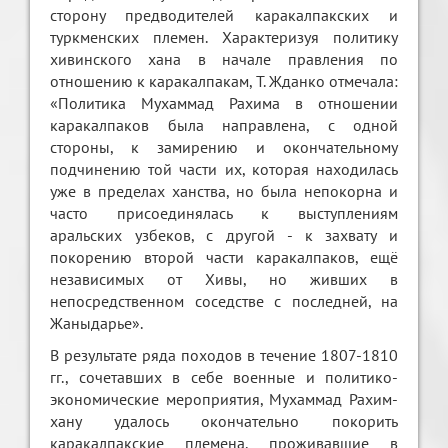
сторону предводителей каракалпакских и
туркменских племен. Характеризуя политику
хивинского хана в начале правления по
отношению к каракалпакам, Т. Жданко отмечала:
«Политика Мухаммад Рахима в отношении
каракалпаков была направлена, с одной
стороны, к замирению и окончательному
подчинению той части их, которая находилась
уже в пределах ханства, но была непокорна и
часто присоединялась к выступлениям
аральских узбеков, с другой - к захвату и
покорению второй части каракалпаков, ещё
независимых от Хивы, но живших в
непосредственном соседстве с последней, на
Жаныдарье».
В результате ряда походов в течение 1807-1810
гг., сочетавших в себе военные и политико-
экономические мероприятия, Мухаммад Рахим-
хану удалось окончательно покорить
каракалпакские племена, проживавшие в