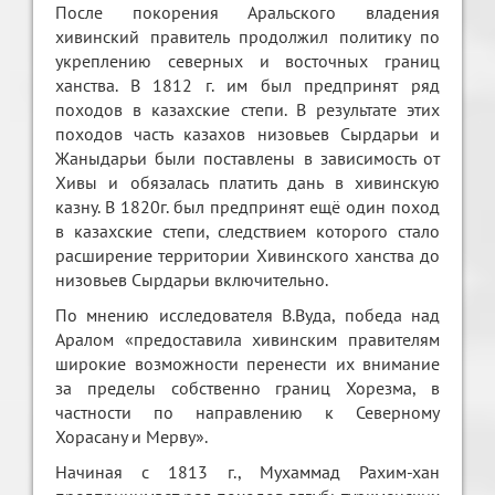
После покорения Аральского владения
хивинский правитель продолжил политику по
укреплению северных и восточных границ
ханства. В 1812 г. им был предпринят ряд
походов в казахские степи. В результате этих
походов часть казахов низовьев Сырдарьи и
Жаныдарьи были поставлены в зависимость от
Хивы и обязалась платить дань в хивинскую
казну. В 1820г. был предпринят ещё один поход
в казахские степи, следствием которого стало
расширение территории Хивинского ханства до
низовьев Сырдарьи включительно.
По мнению исследователя В.Вуда, победа над
Аралом «предоставила хивинским правителям
широкие возможности перенести их внимание
за пределы собственно границ Хорезма, в
частности по направлению к Северному
Хорасану и Мерву».
Начиная с 1813 г., Мухаммад Рахим-хан