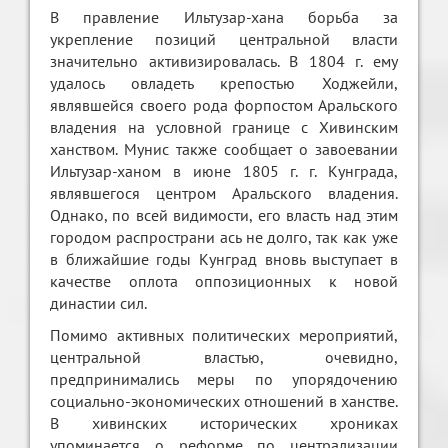
В правление Ильтузар-хана борьба за
укрепление позиций центральной власти
значительно активизировалась. В 1804 г. ему
удалось овладеть крепостью Ходжейли,
являвшейся своего рода форпостом Аральского
владения на условной границе с Хивинским
ханством. Мунис также сообщает о завоевании
Ильтузар-ханом в июне 1805 г. г. Кунграда,
являвшегося центром Аральского владения.
Однако, по всей видимости, его власть над этим
городом распространи ась не долго, так как уже
в ближайшие годы Кунград вновь выступает в
качестве оплота оппозиционных к новой
династии сил.
Помимо активных политических мероприятий,
центральной властью, очевидно,
предпринимались меры по упорядочению
социально-экономических отношений в ханстве.
В хивинских исторических хрониках
упоминается о реформе по централизации