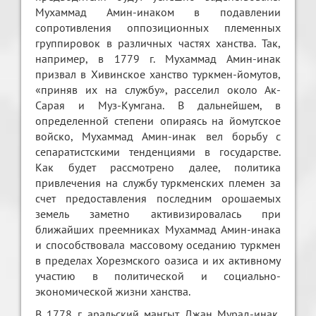
Мухаммад Амин-инаком в подавлении
сопротивления оппозиционных племенных
группировок в различных частях ханства. Так,
например, в 1779 г. Мухаммад Амин-инак
призвал в Хивинское ханство туркмен-йомутов,
«приняв их на службу», расселил около Ак-
Сарая и Муз-Кумгана. В дальнейшем, в
определенной степени опираясь на йомутское
войско, Мухаммад Амин-инак вел борьбу с
сепаратистскими тенденциями в государстве.
Как будет рассмотрено далее, политика
привлечения на службу туркменских племен за
счет предоставления последним орошаемых
земель заметно активизировалась при
ближайших преемниках Мухаммад Амин-инака
и способствовала массовому оседанию туркмен
в пределах Хорезмского оазиса и их активному
участию в политической и социально-
экономической жизни ханства.
В 1778 г. аральский мангыт Джан Мурад-инак,