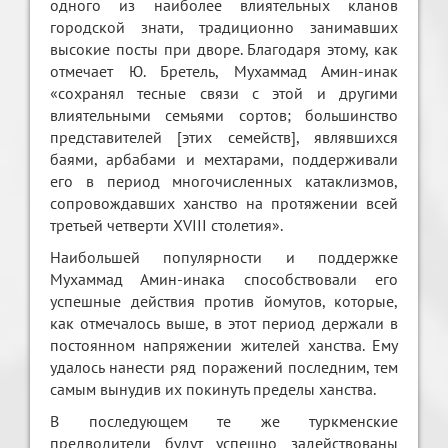
одного из наиболее влиятельных кланов
городской знати, традиционно занимавших
высокие посты при дворе. Благодаря этому, как
отмечает Ю. Бретель, Мухаммад Амин-инак
«сохранял тесные связи с этой и другими
влиятельными семьями сортов; большинство
представителей [этих семейств], являвшихся
баями, арбабами и мехтарами, поддерживали
его в период многочисленных катаклизмов,
сопровождавших ханство на протяжении всей
третьей четверти XVIII столетия».
Наибольшей популярности и поддержке
Мухаммад Амин-инака способствовали его
успешные действия против йомутов, которые,
как отмечалось выше, в этот период держали в
постоянном напряжении жителей ханства. Ему
удалось нанести ряд поражений последним, тем
самым вынудив их покинуть пределы ханства.
В последующем те же туркменские
предводители будут успешно задействованы