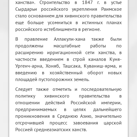
ханства». Строительство в 1847 г. в устье
Сырдарьи российского укрепления Раимское
стало основанием для хивинского правительства
еще больше усомниться в истинных планах
российского истеблишмента в регионе.
В правление Аллакули-хана также были
продолжены масштабные работы по
расширению ирригационной сети ханства, в
частности введением в строй каналов Куня-
Ургенч-арна, Хоняб, Ташсака, Куваниш-ярма, и
введению в хозяйственный оборот новых
площадей пустопорожних земель.
Следует также отметить и последовательную
политику хивинского правительства в
отношении действий Российской империи,
предпринимаемых в целях дальнейшего
проникновения в Среднюю Азию, значительно
отсрочившей процесс завоевания царской
Россией среднеазиатских ханств.