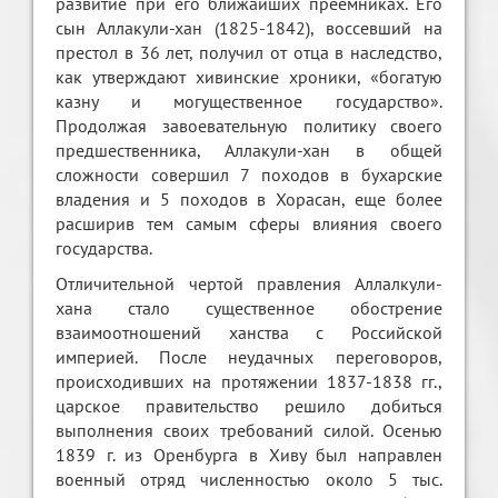
развитие при его ближайших преемниках. Его
сын Аллакули-хан (1825-1842), воссевший на
престол в 36 лет, получил от отца в наследство,
как утверждают хивинские хроники, «богатую
казну и могущественное государство».
Продолжая завоевательную политику своего
предшественника, Аллакули-хан в общей
сложности совершил 7 походов в бухарские
владения и 5 походов в Хорасан, еще более
расширив тем самым сферы влияния своего
государства.
Отличительной чертой правления Аллалкули-
хана стало существенное обострение
взаимоотношений ханства с Российской
империей. После неудачных переговоров,
происходивших на протяжении 1837-1838 гг.,
царское правительство решило добиться
выполнения своих требований силой. Осенью
1839 г. из Оренбурга в Хиву был направлен
военный отряд численностью около 5 тыс.