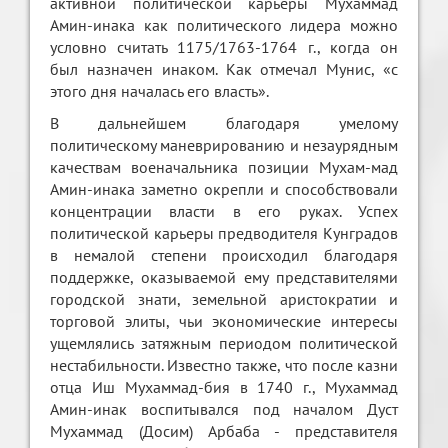
активной политической карьеры Мухаммад
Амин-инака как политического лидера можно
условно считать 1175/1763-1764 г., когда он
был назначен инаком. Как отмечал Мунис, «с
этого дня началась его власть».
В дальнейшем благодаря умелому
политическому маневрированию и незаурядным
качествам военачальника позиции Мухам-мад
Амин-инака заметно окрепли и способствовали
концентрации власти в его руках. Успех
политической карьеры предводителя Кунградов
в немалой степени происходил благодаря
поддержке, оказываемой ему представителями
городской знати, земельной аристократии и
торговой элиты, чьи экономические интересы
ущемлялись затяжным периодом политической
нестабильности. Известно также, что после казни
отца Иш Мухаммад-бия в 1740 г., Мухаммад
Амин-инак воспитывался под началом Дуст
Мухаммад (Досим) Арбаба - представителя