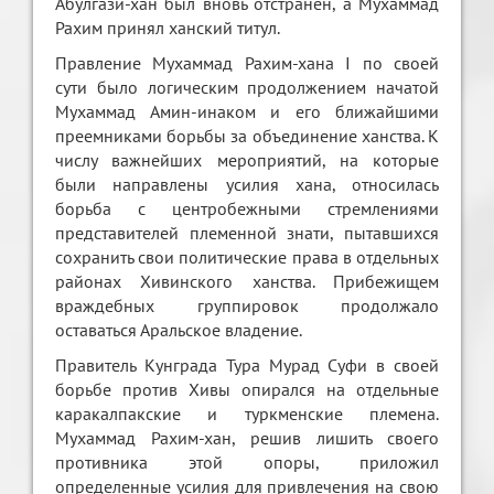
Абулгази-хан был вновь отстранён, а Мухаммад
Рахим принял ханский титул.
Правление Мухаммад Рахим-хана I по своей
сути было логическим продолжением начатой
Мухаммад Амин-инаком и его ближайшими
преемниками борьбы за объединение ханства. К
числу важнейших мероприятий, на которые
были направлены усилия хана, относилась
борьба с центробежными стремлениями
представителей племенной знати, пытавшихся
сохранить свои политические права в отдельных
районах Хивинского ханства. Прибежищем
враждебных группировок продолжало
оставаться Аральское владение.
Правитель Кунграда Тура Мурад Суфи в своей
борьбе против Хивы опирался на отдельные
каракалпакские и туркменские племена.
Мухаммад Рахим-хан, решив лишить своего
противника этой опоры, приложил
определенные усилия для привлечения на свою