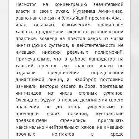
Несмотря на концентрацию значительной
власти в своих руках, Мухаммад Амин-инак,
равно как его сын и ближайший преемник Аваз-
инак, оставаясь фактическим правителем
ханства, продолжали следовать установленной
практике, возведя на престол ханов из числа
чингизидских султанов, в действительности не
имевших никаких реальных полномочий.
Примечательно, что в отборе кандидатов на
ханский престол кун градские инаки не
отдавали предпочтение определенной
династийной линии, а, наоборот, постоянно
изменяли векторы своего выбора, приглашая
чингизидов из числа степных султанов.
Очевидно, будучи в первые десятилетия своего
правления не до конца уверенными в
прочности своих позиций, кунградские
предводители стремились приглашать
максимально «нейтральных» ханов, не имевших
прочных контактов в среде