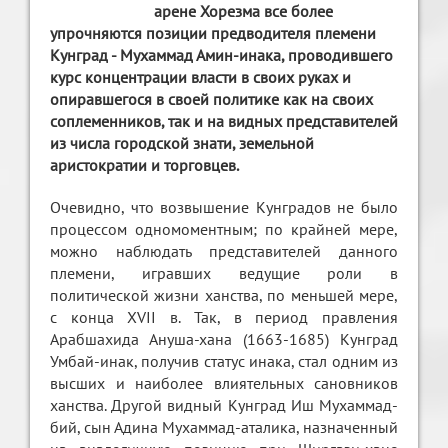
арене Хорезма все более
упрочняются позиции предводителя племени
Кунград - Мухаммад Амин-инака, проводившего
курс концентрации власти в своих руках и
опиравшегося в своей политике как на своих
соплеменников, так и на видных представителей
из числа городской знати, земельной
аристократии и торговцев.
Очевидно, что возвышение Кунградов не было
процессом одномоментным; по крайней мере,
можно наблюдать представителей данного
племени, игравших ведущие роли в
политической жизни ханства, по меньшей мере,
с конца XVII в. Так, в период правления
Арабшахида Ануша-хана (1663-1685) Кунград
Умбай-инак, получив статус инака, стал одним из
высших и наиболее влиятельных сановников
ханства. Другой видный Кунград Иш Мухаммад-
бий, сын Адина Мухаммад-аталика, назначенный