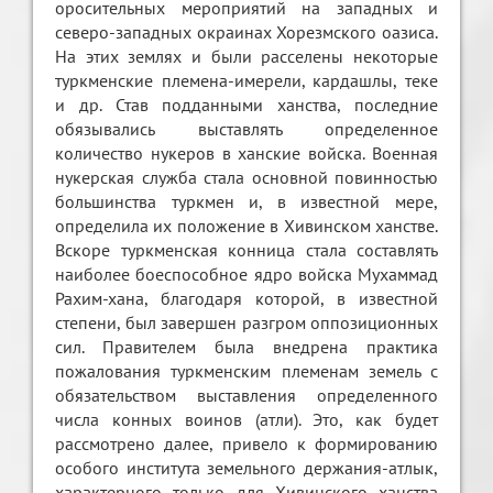
оросительных мероприятий на западных и
северо-западных окраинах Хорезмского оазиса.
На этих землях и были расселены некоторые
туркменские племена-имерели, кардашлы, теке
и др. Став подданными ханства, последние
обязывались выставлять определенное
количество нукеров в ханские войска. Военная
нукерская служба стала основной повинностью
большинства туркмен и, в известной мере,
определила их положение в Хивинском ханстве.
Вскоре туркменская конница стала составлять
наиболее боеспособное ядро войска Мухаммад
Рахим-хана, благодаря которой, в известной
степени, был завершен разгром оппозиционных
сил. Правителем была внедрена практика
пожалования туркменским племенам земель с
обязательством выставления определенного
числа конных воинов (атли). Это, как будет
рассмотрено далее, привело к формированию
особого института земельного держания-атлык,
характерного только для Хивинского ханства