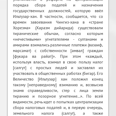
порядка сбора податей и назначения
государственных должностей, которую ввёл
Ильтузар-хан. В частности, сообщается, что со
времен завоевания Чингиз-хана в «стране
Хорезма» (Харазм дийарида) существовали
тиранические обычаи, согласно которым
«нечестивыми» угнетателями - султанами и
амирами взимались различные платежи (вазаиф,
марсамат) с собственности [амвал] граждан
[фукара ва райат]». При этом «каждый,
используя власть, взимал в свою пользу налог
[салгут] с простых людей и заставлял их
участвовать в общественных работах (бигар). Его
Величество [Ильтузар] хан положил конец
такому [неправедному] взиманию и, возвысив
знамя справедливости, стер с лица земли
тиранию и позорное угнетение...». По всей
видимости, речь идет о попытках централизации
сбора налоговых податей и, в первую очередь,
земельного налога (салгут), а также