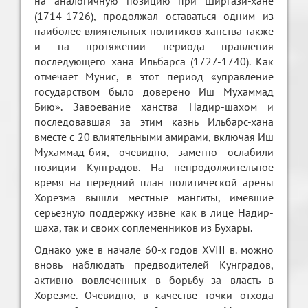
на аналогичную позицию при Ширгази-хане
(1714-1726), продолжал оставаться одним из
наиболее влиятельных политиков ханства также
и на протяжении периода правления
последующего хана Ильбарса (1727-1740). Как
отмечает Мунис, в этот период «управление
государством было доверено Иш Мухаммад
Бию». Завоевание ханства Надир-шахом и
последовавшая за этим казнь Ильбарс-хана
вместе с 20 влиятельными амирами, включая Иш
Мухаммад-бия, очевидно, заметно ослабили
позиции Кунградов. На непродолжительное
время на передний план политической арены
Хорезма вышли местные мангиты, имевшие
серьезную поддержку извне как в лице Надир-
шаха, так и своих соплеменников из Бухары.
Однако уже в начале 60-х годов XVIII в. можно
вновь наблюдать предводителей Кунградов,
активно вовлеченных в борьбу за власть в
Хорезме. Очевидно, в качестве точки отхода