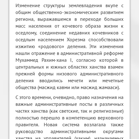
Изменение структуры землевладения вкупе с
общим общественно-экономическим развитием
региона, выражавшемся в переходе больших
масс населения от кочевого образа жизни к
оседлому, соединение недавних кочевников с
оседлым населением Хорезма способствовали
изжитию «родового» деления. Эти изменения
нашли отражение в административной реформе
Мухаммед Рахим-хана I, согласно которой в
центральных и южных областях ханства взамен
прежней формы низового административного
деления вводились мечети или мечетные
общества (масжид кавми или масжид жамааси).
С этого времени, очевидно, право назначения на
важные административные посты в различных
частях ханства (как светские, так и религиозные)
полностью перешло в компетенцию верховного
правителя. Новая система возлагала также
руководство административными округами
ханства на управителей (хаким), назначаемых