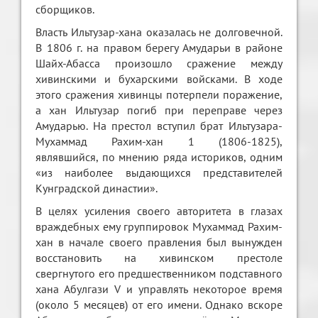
сборщиков.
Власть Ильтузар-хана оказалась не долговечной.
В 1806 г. на правом берегу Амударьи в районе
Шайх-Абасса произошло сражение между
хивинскими и бухарскими войсками. В ходе
этого сражения хивинцы потерпели поражение,
а хан Ильтузар погиб при переправе через
Амударью. На престол вступил брат Ильтузара-
Мухаммад Рахим-хан 1 (1806-1825),
являвшийся, по мнению ряда историков, одним
«из наиболее выдающихся представителей
Кунградской династии».
В целях усиления своего авторитета в глазах
враждебных ему группировок Мухаммад Рахим-
хан в начале своего правления был вынужден
восстановить на хивинском престоле
свергнутого его предшественником подставного
хана Абулгази V и управлять некоторое время
(около 5 месяцев) от его имени. Однако вскоре