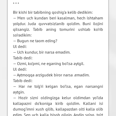
* * *
Bir kishi bir tabibning qoshig’a kelib dedikim:
— Men uch kundan beri kasalman, hech ishtaham
yo’qdur. Juda quvvatsizlanib qoldim. Buni ilojini
qilsangiz. Tabib aning tomurini ushlab ko’rib
so’radikim:
— Bugun ne taom eding?
Ul dedi:
— Uch kundur, bir narsa emadim.
Tabib dedi:
— Ozmi, ko’pmi, ne eganing bo’lsa aytgil.
Ul dedi:
— Aytmoqqa arzigudek biror narsa .emadim.
Tabib dedi:
— Har ne to’g’ri kelgan bo’lsa, egan narsangni
aytgin.
— Hozir sizni oldingizga kelur oldimdan yo’lda
kallapazni do’koniga kirib qoldim. Kallani isi
dumog’imni xush qilib, kallapazdan olti kalla olib
edim. Sen uch kalla hisob qilgin. Andin so’ng, to’rt