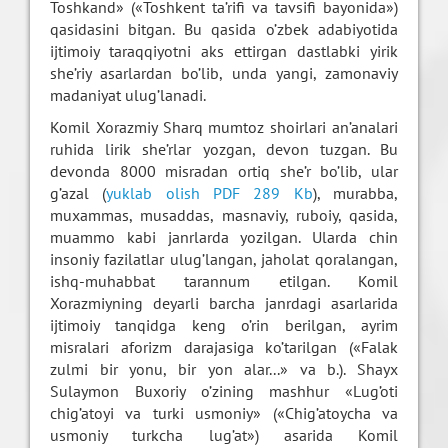
Toshkand» («Toshkent ta’rifi va tavsifi bayonida»)
qasidasini bitgan. Bu qasida o’zbek adabiyotida
ijtimoiy taraqqiyotni aks ettirgan dastlabki yirik
she’riy asarlardan bo’lib, unda yangi, zamonaviy
madaniyat ulug’lanadi.
Komil Xorazmiy Sharq mumtoz shoirlari an’analari
ruhida lirik she’rlar yozgan, devon tuzgan. Bu
devonda 8000 misradan ortiq she’r bo’lib, ular
g’azal (
yuklab olish PDF 289 Kb
), murabba,
muxammas, musaddas, masnaviy, ruboiy, qasida,
muammo kabi janrlarda yozilgan. Ularda chin
insoniy fazilatlar ulug’langan, jaholat qoralangan,
ishq-muhabbat tarannum etilgan. Komil
Xorazmiyning deyarli barcha janrdagi asarlarida
ijtimoiy tanqidga keng o’rin berilgan, ayrim
misralari aforizm darajasiga ko’tarilgan («Falak
zulmi bir yonu, bir yon alar...» va b.). Shayx
Sulaymon Buxoriy o’zining mashhur «Lug’oti
chig’atoyi va turki usmoniy» («Chig’atoycha va
usmoniy turkcha lug’at») asarida Komil