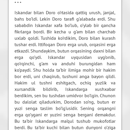
* * *
Iskandar bilan Doro o’rtasida qattiq urush, janjal,
bahs bo’ldi. Lekin Doro tarafi g’alabada erdi. Shu
sababdin Iskandar xafa bo’lub, o’ylab bir qancha
fikrlarga bordi. Bir kecha u g’am bilan charchab
uxlab qoldi. Tushida ko’rdikim, Doro bilan kurash
tushar erdi. Ittifoqan Doro erga urub, orqasini erga
etkazdi. Shundaykim, butun orqasining daxni bilan
erga qo’ydi. Iskandar uyqusidan uyg’onib,
qo’rqinchi, g’am va anduhi burungidan ham
ko’paydi. Shu holda ta’bir ilmiga mohir bir hakim
bor erdi, uni chaqirub, tushuni anga bayon qildi.
Hakim ul tushni eshitgach, ochiq yuzlik va
xursandlik bildirib, Iskandarga xushxabar
berdikim, sen bu tushdan umidvor bo’lgin. Chunon
bu dalolat qiladurkim, Dorodan so’ng, butun er
yuzi senga taslim bo’lg’usidir. Sening orqangni
erga qo’ygani er yuzini senga bergani demakdur.
Bu ta’bir Iskandarga ma’qul tushub mukofotlar
berdi. Bu ta’bir kuchi bilan butun dunyoni o’ziga