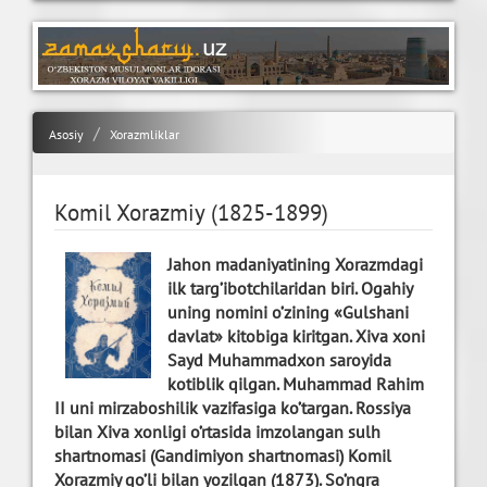
Asosiy
Xorazmliklar
Komil Xorazmiy (1825-1899)
Jahon madaniyatining Xorazmdagi
ilk targ’ibotchilaridan biri. Ogahiy
uning nomini o’zining «Gulshani
davlat» kitobiga kiritgan. Xiva xoni
Sayd Muhammadxon saroyida
kotiblik qilgan. Muhammad Rahim
II uni mirzaboshilik vazifasiga ko’targan. Rossiya
bilan Xiva xonligi o’rtasida imzolangan sulh
shartnomasi (Gandimiyon shartnomasi) Komil
Xorazmiy qo’li bilan yozilgan (1873). So’ngra