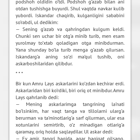
podshoh oldidin o’tdi. Podshoh g’azab bilan ani
otdan tushishga buyurdi. Shul vaqtda navkar kulib
yubordi. Iskandar chaqirib, kulganligini sababini
so’rabdi, ul dedikim:
— Sening g’azab va qahringdan kulgum keldi.
Chunki sen uchar bir otg’a minib turib, men esam
yurolmay to’xtab qoladigan otga minibdurman.
Yana shunday bo’la turib menga g’azab qilursan.
Iskandarg’a aning so’zi ma’qul tushib, oni
askarboshilaridan qilibdur.
* * *
Bir kun Amru Lays askarlarini ko’zdan kechirar erdi.
Askarlaridan biri ko’rdiki, biri oriq ot minibdur. Amru
Lays qahrlanib dedi:
— Mening askarlarimga tangrining la’nati
bo’lsinkim, har vaqt tanga va tillolarni ularg’a
berurman va ta’minotlarig’a sarf qilurman, ular esa
xotunlarini semirtirib, o’z minadigan otlarig’a
qaramay, oriq holda saqlaydilar. Ul askar dedi:
— Ey amir, tangri haqida, agar haqiqat qilsang,