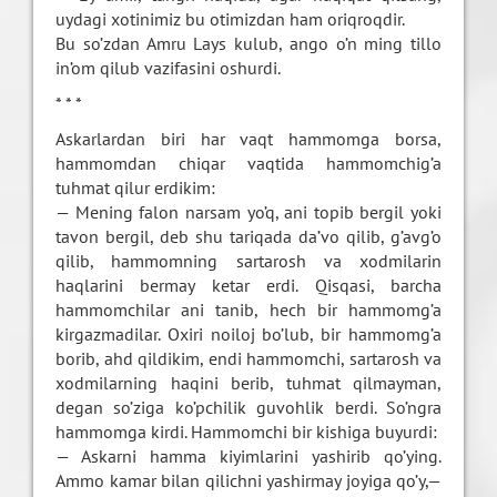
uydagi xotinimiz bu otimizdan ham oriqroqdir.
Bu so’zdan Amru Lays kulub, ango o’n ming tillo
in’om qilub vazifasini oshurdi.
* * *
Askarlardan biri har vaqt hammomga borsa,
hammomdan chiqar vaqtida hammomchig’a
tuhmat qilur erdikim:
— Mening falon narsam yo’q, ani topib bergil yoki
tavon bergil, deb shu tariqada da’vo qilib, g’avg’o
qilib, hammomning sartarosh va xodmilarin
haqlarini bermay ketar erdi. Qisqasi, barcha
hammomchilar ani tanib, hech bir hammomg’a
kirgazmadilar. Oxiri noiloj bo’lub, bir hammomg’a
borib, ahd qildikim, endi hammomchi, sartarosh va
xodmilarning haqini berib, tuhmat qilmayman,
degan so’ziga ko’pchilik guvohlik berdi. So’ngra
hammomga kirdi. Hammomchi bir kishiga buyurdi:
— Askarni hamma kiyimlarini yashirib qo’ying.
Ammo kamar bilan qilichni yashirmay joyiga qo’y,—