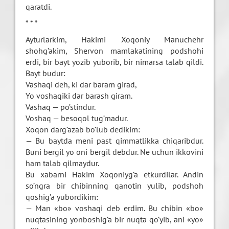
qaratdi.
* * *
Ayturlarkim, Hakimi Xoqoniy Manuchehr
shohg’akim, Shervon mamlakatining podshohi
erdi, bir bayt yozib yuborib, bir nimarsa talab qildi.
Bayt budur:
Vashaqi deh, ki dar baram girad,
Yo voshaqiki dar barash giram.
Vashaq — po’stindur.
Voshaq — besoqol tug’madur.
Xoqon darg’azab bo’lub dedikim:
— Bu baytda meni past qimmatlikka chiqaribdur.
Buni bergil yo oni bergil debdur. Ne uchun ikkovini
ham talab qilmaydur.
Bu xabarni Hakim Xoqoniyg’a etkurdilar. Andin
so’ngra bir chibinning qanotin yulib, podshoh
qoshig’a yubordikim:
— Man «bo» voshaqi deb erdim. Bu chibin «bo»
nuqtasining yonboshig’a bir nuqta qo’yib, ani «yo»