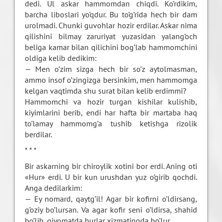
dedi. Ul askar hammomdan chiqdi. Ko’rdikim,
barcha liboslari yo’qdur. Bu to’g’rida hech bir dam
urolmadi. Chunki guvohlar hozir erdilar. Askar nima
qilishini bilmay zaruriyat yuzasidan yalang’och
beliga kamar bilan qilichini bog’lab hammomchini
oldiga kelib dedikim:
— Men o’zim sizga hech bir so’z aytolmasman,
ammo insof o’zingizga bersinkim, men hammomga
kelgan vaqtimda shu surat bilan kelib erdimmi?
Hammomchi va hozir turgan kishilar kulishib,
kiyimlarini berib, endi har hafta bir martaba haq
to’lamay hammomg’a tushib ketishga rizolik
berdilar.
* * *
Bir askarning bir chiroylik xotini bor erdi. Aning oti
«Hur» erdi. U bir kun urushdan yuz o’girib qochdi.
Anga dedilarkim:
— Ey nomard, qaytg’il! Agar bir kofirni o’ldirsang,
g’oziy bo’lursan. Va agar kofir seni o’ldirsa, shahid
bo’lib, qiyomatda hurlar xizmatingda bo’lur.