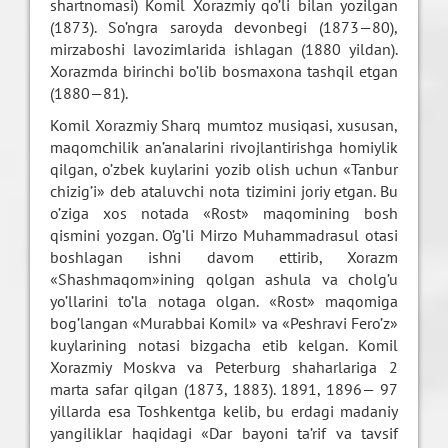
shartnomasi) Komil Xorazmiy qo’li bilan yozilgan
(1873). So’ngra saroyda devonbegi (1873—80),
mirzaboshi lavozimlarida ishlagan (1880 yildan).
Xorazmda birinchi bo’lib bosmaxona tashqil etgan
(1880—81).
Komil Xorazmiy Sharq mumtoz musiqasi, xususan,
maqomchilik an’analarini rivojlantirishga homiylik
qilgan, o’zbek kuylarini yozib olish uchun «Tanbur
chizig’i» deb ataluvchi nota tizimini joriy etgan. Bu
o’ziga xos notada «Rost» maqomining bosh
qismini yozgan. O’g’li Mirzo Muhammadrasul otasi
boshlagan ishni davom ettirib, Xorazm
«Shashmaqom»ining qolgan ashula va cholg’u
yo’llarini to’la notaga olgan. «Rost» maqomiga
bog’langan «Murabbai Komil» va «Peshravi Fero’z»
kuylarining notasi bizgacha etib kelgan. Komil
Xorazmiy Moskva va Peterburg shaharlariga 2
marta safar qilgan (1873, 1883). 1891, 1896— 97
yillarda esa Toshkentga kelib, bu erdagi madaniy
yangiliklar haqidagi «Dar bayoni ta’rif va tavsif