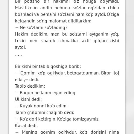
Bir podsho bir hakimni o’z holiga qo’ymadi.
Mastlikdan andin behuda so’zlar og’zidan chiqa
boshladi va bema’ni so’zlarni ham ko’p aytdi. O’ziga
kelgandin so’ng malomat qildilarkim:
— Ne so’zlarni so’zlading?
Hakim dedikim, men bu so’zlarni aytganim yo’q.
Lekin meni sharob ichmakka taklif qilgan kishi
aytdi.
* * *
Bir kishi bir tabib qoshig’a borib:
— Qornim ko’p og’riydur, betoqatdurman. Biror iloj
etkil,— dedi.
Tabib dedikim:
— Bugun ne taom egan eding.
Ul kishi dedi:
— Kuyuk nonni ko’p edim.
Tabib g’ulomni chaqirib dedi:
— Ko’z dori keltirgin. Ko’ziga tomizgaymiz.
Kasal dedi:
— Mening qornim og’riydur, ko’z dorisini nima