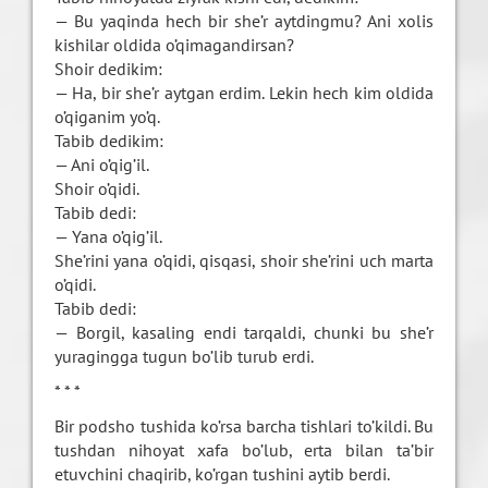
— Bu yaqinda hech bir she’r aytdingmu? Ani xolis
kishilar oldida o’qimagandirsan?
Shoir dedikim:
— Ha, bir she’r aytgan erdim. Lekin hech kim oldida
o’qiganim yo’q.
Tabib dedikim:
— Ani o’qig’il.
Shoir o’qidi.
Tabib dedi:
— Yana o’qig’il.
She’rini yana o’qidi, qisqasi, shoir she’rini uch marta
o’qidi.
Tabib dedi:
— Borgil, kasaling endi tarqaldi, chunki bu she’r
yuragingga tugun bo’lib turub erdi.
* * *
Bir podsho tushida ko’rsa barcha tishlari to’kildi. Bu
tushdan nihoyat xafa bo’lub, erta bilan ta’bir
etuvchini chaqirib, ko’rgan tushini aytib berdi.