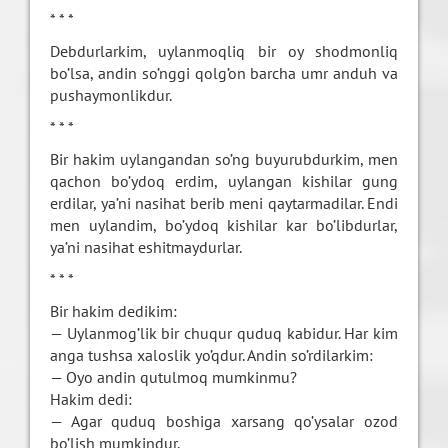
* * *
Debdurlarkim, uylanmoqliq bir oy shodmonliq
bo’lsa, andin so’nggi qolg’on barcha umr anduh va
pushaymonlikdur.
* * *
Bir hakim uylangandan so’ng buyurubdurkim, men
qachon bo’ydoq erdim, uylangan kishilar gung
erdilar, ya’ni nasihat berib meni qaytarmadilar. Endi
men uylandim, bo’ydoq kishilar kar bo’libdurlar,
ya’ni nasihat eshitmaydurlar.
* * *
Bir hakim dedikim:
— Uylanmog’lik bir chuqur quduq kabidur. Har kim
anga tushsa xaloslik yo’qdur. Andin so’rdilarkim:
— Oyo andin qutulmoq mumkinmu?
Hakim dedi:
— Agar quduq boshiga xarsang qo’ysalar ozod
bo’lish mumkindur.