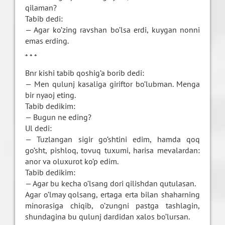
qilaman?
Tabib dedi:
— Agar ko’zing ravshan bo’lsa erdi, kuygan nonni
emas erding.
* * *
Bnr kishi tabib qoshig’a borib dedi:
— Men qulunj kasaliga giriftor bo’lubman. Menga
bir nyaoj eting.
Tabib dedikim:
— Bugun ne eding?
Ul dedi:
— Tuzlangan sigir go’shtini edim, hamda qoq
go’sht, pishloq, tovuq tuxumi, harisa mevalardan:
anor va oluxurot ko’p edim.
Tabib dedikim:
— Agar bu kecha o’lsang dori qilishdan qutulasan.
Agar o’lmay qolsang, ertaga erta bilan shaharning
minorasiga chiqib, o’zungni pastga tashlagin,
shundagina bu qulunj dardidan xalos bo’lursan.