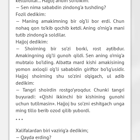
kelturdilar... Hajjoj andin so’rdikim:
— Sen nima sababdin zindong’a tushding?
Fozil dedikim:
— Maning amakimning bir o’g’li bor erdi. Chun
nohaq qon to’kib qochib ketdi. Aning o’rnig’a mani
tutib zindong’a soldilar.
Hajjoj dedikim:
— Shoirning bir so’zi borki, rost aytibdur.
Amakingning o’g’li gunoh qildi. Sen aning o’rnig’a
mubtalo bo’lding. Albatta mard kishi amakisining
yomon axloqli o’g’li sababidin giriftor bo’lg’usidir.
Hajjoj shoirning shu so’zini o’qigach, ul adib
dedikim:
— Tangri shoirdin rostgo’yroqdur. Chunki tangri
buyuradi: «Qishi ikkinchi bir kishining gunohi
uchun tutilmasin». Hajjoj bu so’zni eshitgach unga
ming tillo berib ozod qilib yubordi.
* * *
Xalifalardan biri vazirig’a dedikim;
— Qayda erding?