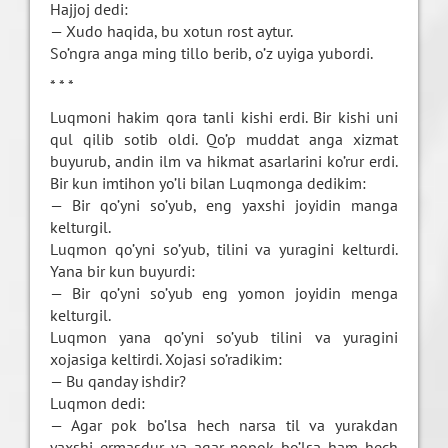
Hajjoj dedi:
— Xudo haqida, bu xotun rost aytur.
So’ngra anga ming tillo berib, o’z uyiga yubordi.
* * *
Luqmoni hakim qora tanli kishi erdi. Bir kishi uni
qul qilib sotib oldi. Qo’p muddat anga xizmat
buyurub, andin ilm va hikmat asarlarini ko’rur erdi.
Bir kun imtihon yo’li bilan Luqmonga dedikim:
— Bir qo’yni so’yub, eng yaxshi joyidin manga
kelturgil.
Luqmon qo’yni so’yub, tilini va yuragini kelturdi.
Yana bir kun buyurdi:
— Bir qo’yni so’yub eng yomon joyidin menga
kelturgil.
Luqmon yana qo’yni so’yub tilini va yuragini
xojasiga keltirdi. Xojasi so’radikim:
— Bu qanday ishdir?
Luqmon dedi:
— Agar pok bo’lsa hech narsa til va yurakdan
yaxshi ermasdur va agar nopok bo’lsa ham hech