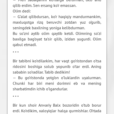
qilib erdim. Sen ersang ko’r emassan.
Olim dedi:
— G’alat qilibdursan, ko’r haqiqiy mandurmankim,
maxluqotga rizq beruvchi zotdan yuz o’gurib,
seningdek baxilning yoniga kelibdurman.
Bu so’zni aytib olim qaytib ketdi. Olimning so’zi
baxilga bag’oyat ta’sir qilib, izidan yugurdi. Olim
qabul etmadi.
* * *
Bir tabibni ko’rdilarkim, har vaqt go’ristondan o’tsa
ridosini boshiga solub yopunib o’tar erdi. Aning
sababin so’radilar. Tabib dedikim!
— Bu go’ristonda yotg’on o’luklardin uyalurman.
Chunki har biri meni dorimni eb va mening
sharbatimdin ichib o’lgandurlar.
* * *
Bir kun shoir Anvariy Balx bozoridin o’tub borur
erdi. Ko’rdikim, xaloyiqlar halqa qurmishlar. O’rtada