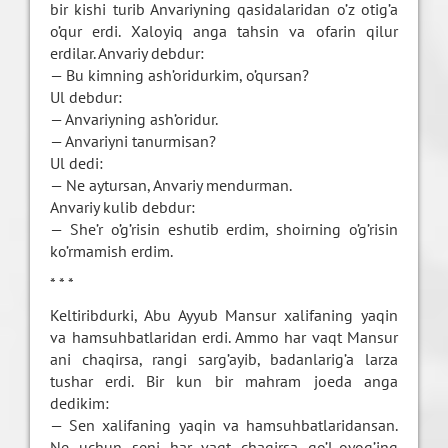
bir kishi turib Anvariyning qasidalaridan o’z otig’a
o’qur erdi. Xaloyiq anga tahsin va ofarin qilur
erdilar. Anvariy debdur:
— Bu kimning ash’oridurkim, o’qursan?
Ul debdur:
— Anvariyning ash’oridur.
— Anvariyni tanurmisan?
Ul dedi:
— Ne aytursan, Anvariy mendurman.
Anvariy kulib debdur:
— She’r o’g’risin eshutib erdim, shoirning o’g’risin
ko’rmamish erdim.
* * *
Keltiribdurki, Abu Ayyub Mansur xalifaning yaqin
va hamsuhbatlaridan erdi. Ammo har vaqt Mansur
ani chaqirsa, rangi sarg’ayib, badanlarig’a larza
tushar erdi. Bir kun bir mahram joeda anga
dedikim:
— Sen xalifaning yaqin va hamsuhbatlaridansan.
Ne uchun seni har vaqt chaqirsa qo’l-oyog’ing