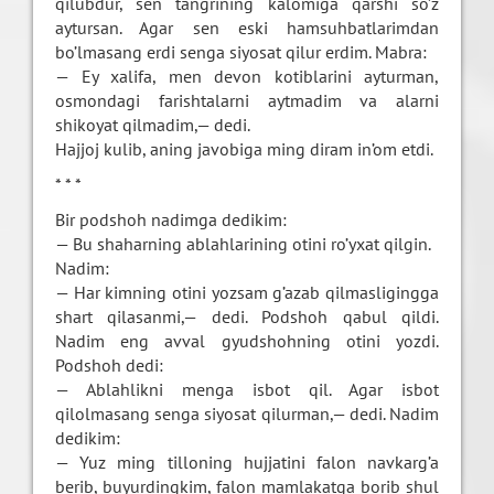
qilubdur, sen tangrining kalomiga qarshi so’z
aytursan. Agar sen eski hamsuhbatlarimdan
bo’lmasang erdi senga siyosat qilur erdim. Mabra:
— Ey xalifa, men devon kotiblarini ayturman,
osmondagi farishtalarni aytmadim va alarni
shikoyat qilmadim,— dedi.
Hajjoj kulib, aning javobiga ming diram in’om etdi.
* * *
Bir podshoh nadimga dedikim:
— Bu shaharning ablahlarining otini ro’yxat qilgin.
Nadim:
— Har kimning otini yozsam g’azab qilmasligingga
shart qilasanmi,— dedi. Podshoh qabul qildi.
Nadim eng avval gyudshohning otini yozdi.
Podshoh dedi:
— Ablahlikni menga isbot qil. Agar isbot
qilolmasang senga siyosat qilurman,— dedi. Nadim
dedikim:
— Yuz ming tilloning hujjatini falon navkarg’a
berib, buyurdingkim, falon mamlakatga borib shul