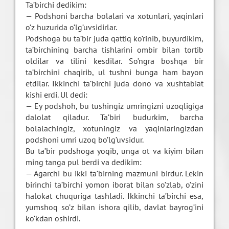
Ta’birchi dedikim:
— Podshoni barcha bolalari va xotunlari, yaqinlari
o’z huzurida o’lg’uvsidirlar.
Podshoga bu ta’bir juda qattiq ko’rinib, buyurdikim,
ta’birchining barcha tishlarini ombir bilan tortib
oldilar va tilini kesdilar. So’ngra boshqa bir
ta’birchini chaqirib, ul tushni bunga ham bayon
etdilar. Ikkinchi ta’birchi juda dono va xushtabiat
kishi erdi. Ul dedi:
— Ey podshoh, bu tushingiz umringizni uzoqligiga
dalolat qiladur. Ta’biri budurkim, barcha
bolalachingiz, xotuningiz va yaqinlaringizdan
podshoni umri uzoq bo’lg’uvsidur.
Bu ta’bir podshoga yoqib, unga ot va kiyim bilan
ming tanga pul berdi va dedikim:
— Agarchi bu ikki ta’birning mazmuni birdur. Lekin
birinchi ta’birchi yomon iborat bilan so’zlab, o’zini
halokat chuquriga tashladi. Ikkinchi ta’birchi esa,
yumshoq so’z bilan ishora qilib, davlat bayrog’ini
ko’kdan oshirdi.