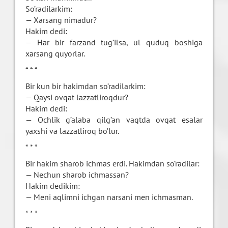
So’radilarkim:
— Xarsang nimadur?
Hakim dedi:
— Har bir farzand tug’ilsa, ul quduq boshiga
xarsang quyorlar.
* * *
Bir kun bir hakimdan so’radilarkim:
— Qaysi ovqat lazzatliroqdur?
Hakim dedi:
— Ochlik g’alaba qilg’an vaqtda ovqat esalar
yaxshi va lazzatliroq bo’lur.
* * *
Bir hakim sharob ichmas erdi. Hakimdan so’radilar:
— Nechun sharob ichmassan?
Hakim dedikim:
— Meni aqlimni ichgan narsani men ichmasman.
* * *