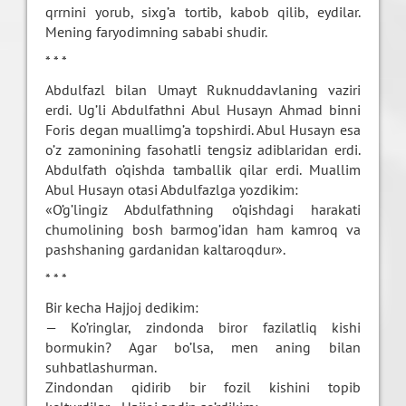
qrrnini yorub, sixg’a tortib, kabob qilib, eydilar.
Mening faryodimning sababi shudir.
* * *
Abdulfazl bilan Umayt Ruknuddavlaning vaziri
erdi. Ug’li Abdulfathni Abul Husayn Ahmad binni
Foris degan muallimg’a topshirdi. Abul Husayn esa
o’z zamonining fasohatli tengsiz adiblaridan erdi.
Abdulfath o’qishda tamballik qilar erdi. Muallim
Abul Husayn otasi Abdulfazlga yozdikim:
«O’g’lingiz Abdulfathning o’qishdagi harakati
chumolining bosh barmog’idan ham kamroq va
pashshaning gardanidan kaltaroqdur».
* * *
Bir kecha Hajjoj dedikim:
— Ko’ringlar, zindonda biror fazilatliq kishi
bormukin? Agar bo’lsa, men aning bilan
suhbatlashurman.
Zindondan qidirib bir fozil kishini topib