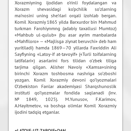
Xorazmiyning ijodidan o’rinli foydalangan va
Xorazm shevasidagi ko’pchilik so’zlarning
ma’nosini uning she’rlari orqali izohlab bergan.
Komil Xorazmiy 1865 yilda Barxurdor bin Mahmud
turkman Farohiynmng (adabiy taxallusi Mumtoz)
«Mahbub ul-qulub» (bu asar ayrim manbalarda
«Mahfiloro» — «Majlisga ziynat beruvchi» deb ham
yuritiladi) hamda 1869—70 yillarda Faxriddin Ali
Sayfiyning «Latoy-if at-tavoyif» («Turli toifalarning
latifalari») asarlarini fors tilidan o’zbek tiliga
tarjima qilgan. Alisher Navoiy «Xamsa»sining
birinchi Xorazm toshbosma nashriga so’zboshi
yozgan. Komil Xorazmiy devoni qo’lyozmalari
O’zbekiston Fanlar akademiyasi Sharqshunoslik
instituti qo’lyozmalar fondida saqlanadi (inv.
№1849, 1025). M.Yunusov, F.Karimov,
A.Hayitmetov, va boshqa olimlar Komil Xorazmiy
ijodini tadqiq etganlar.
«LATOIF-UZ-ZAROIF»DAN