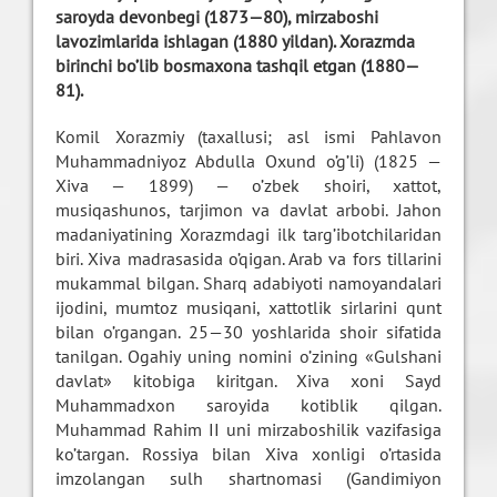
saroyda devonbegi (1873—80), mirzaboshi
lavozimlarida ishlagan (1880 yildan). Xorazmda
birinchi bo’lib bosmaxona tashqil etgan (1880—
81).
Komil Xorazmiy (taxallusi; asl ismi Pahlavon
Muhammadniyoz Abdulla Oxund o’g’li) (1825 —
Xiva — 1899) — o’zbek shoiri, xattot,
musiqashunos, tarjimon va davlat arbobi. Jahon
madaniyatining Xorazmdagi ilk targ’ibotchilaridan
biri. Xiva madrasasida o’qigan. Arab va fors tillarini
mukammal bilgan. Sharq adabiyoti namoyandalari
ijodini, mumtoz musiqani, xattotlik sirlarini qunt
bilan o’rgangan. 25—30 yoshlarida shoir sifatida
tanilgan. Ogahiy uning nomini o’zining «Gulshani
davlat» kitobiga kiritgan. Xiva xoni Sayd
Muhammadxon saroyida kotiblik qilgan.
Muhammad Rahim II uni mirzaboshilik vazifasiga
ko’targan. Rossiya bilan Xiva xonligi o’rtasida
imzolangan sulh shartnomasi (Gandimiyon