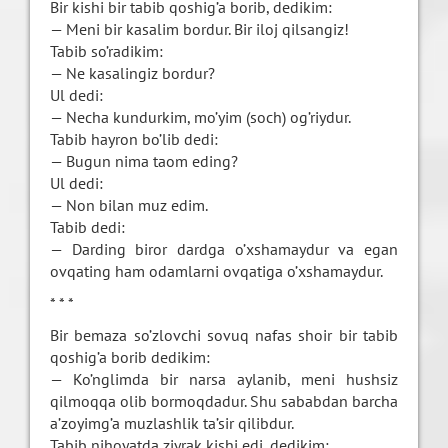
Bir kishi bir tabib qoshig’a borib, dedikim:
— Meni bir kasalim bordur. Bir iloj qilsangiz!
Tabib so’radikim:
— Ne kasalingiz bordur?
Ul dedi:
— Necha kundurkim, mo’yim (soch) og’riydur.
Tabib hayron bo’lib dedi:
— Bugun nima taom eding?
Ul dedi:
— Non bilan muz edim.
Tabib dedi:
— Darding biror dardga o’xshamaydur va egan
ovqating ham odamlarni ovqatiga o’xshamaydur.
* * *
Bir bemaza so’zlovchi sovuq nafas shoir bir tabib
qoshig’a borib dedikim:
— Ko’nglimda bir narsa aylanib, meni hushsiz
qilmoqqa olib bormoqdadur. Shu sababdan barcha
a’zoyimg’a muzlashlik ta’sir qilibdur.
Tabib nihoyatda ziyrak kishi edi, dedikim: