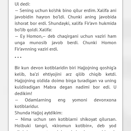
Ul dedi:
— Sening uchun ko’shk bino qilur erdim. Xalifa ani
javobidin hayron bo’ldi. Chunki aning javobida
ishorat bor erdi. Shundayki, xalifa Fir’avn hukmida
bo’lib qoldi. Xalifa:
— Ey Homon,— deb chaqirgani uchun vaziri ham
unga munosib javob berdi. Chunki Homon
Fir’avnning vaziri erdi.
* * *
Bir kun devon kotiblaridin biri Hajjojning qoshig’a
kelib, ba’zi ehtiyojini arz qilib chiqib ketdi.
Hajjojning oldida doimo birga turadigan va uning
kuldiradigan Mabra degan nadimi bor edi. U
dedikim!
— Odamlarning eng yomoni devonxona
kotiblaridur.
Shunda Hajjoj aytdikim:
— Nima uchun sen kotiblarni shikoyat qilursan.
Holbuki tangri, «kiromun kotibin», deb yod