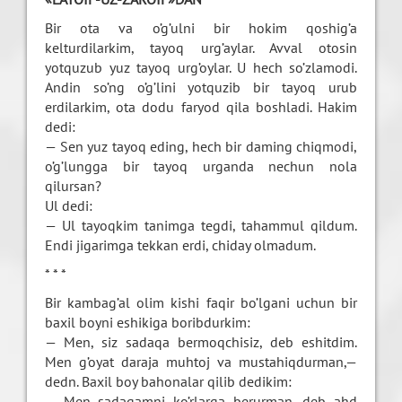
Bir ota va o’g’ulni bir hokim qoshig’a
kelturdilarkim, tayoq urg’aylar. Avval otosin
yotquzub yuz tayoq urg’oylar. U hech so’zlamodi.
Andin so’ng o’g’lini yotquzib bir tayoq urub
erdilarkim, ota dodu faryod qila boshladi. Hakim
dedi:
— Sen yuz tayoq eding, hech bir daming chiqmodi,
o’g’lungga bir tayoq urganda nechun nola
qilursan?
Ul dedi:
— Ul tayoqkim tanimga tegdi, tahammul qildum.
Endi jigarimga tekkan erdi, chiday olmadum.
* * *
Bir kambag’al olim kishi faqir bo’lgani uchun bir
baxil boyni eshikiga boribdurkim:
— Men, siz sadaqa bermoqchisiz, deb eshitdim.
Men g’oyat daraja muhtoj va mustahiqdurman,—
dedn. Baxil boy bahonalar qilib dedikim:
— Men sadaqamni ko’rlarga berurman, deb ahd