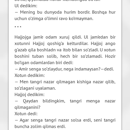
Ul dedikim:
— Mening bu dunyoda hurim bordir. Boshqa hur
uchun o’zimga o’limni ravo ko’rmayman.
* * *
Hajjojga jam’e odam xuruj qildi. Ul jam’edan bir
xotunni Hajjoj qoshig’a kelturdilar. Hajjoj ango
g’azab qila boshladn va itob bilan so’zladi. U xotun
boshini tuban solib, hech bir so’zlamadi. Hozir
bo’lgan odamlardan biri dedi:
— Amir senga so’zlaydur, nega indamaysan?—dedi.
Xotun dedikim:
— Men tangri nazar qilmagan kishiga nazar qilib,
so’zlagani uyalaman.
Hajjoj dedikim:
— Qaydan bildingkim, tangri menga nazar
qilmaganini?
Xotun dedi:
— Agar senga tangri nazar solsa erdi, seni tangri
buncha zolim qilmas erdi.