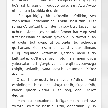
bo’shashib, o’zingni yo’qotib qo’yursan. Abu Ayyub
ul mahram javobida dedikim:
— Bir qarchig’ay bir xo’rozdin so’rdikim, sen
yoshlikdan odamlarning uyida bo’lursan. Ular
sanga o’z qo’llari bilan don va suv berurlar, saning
uchun uylarida joy solurlar. Ammo har vaqt seni
tutar bo’lsalar ne uchun g’avg’o qilib, faryod bilan
ul uydin bul uyga, ul o’choqdin bu o’choqg’a
qocharsan. Men esam bir vahshiy qushdirman.
Ulug’ tog’larda kezarman. Qachon meni tutib
keltirsalar, qo’llarida orom olurman, meni ovg’a
yuborsalar hech g’avg’o va mojaro qilmay parvozga
chiqib, aylanib, yana qaytib kelurman. Xo’roz
dedikim:
— O qarchig’ay qush, hech joyda ko’rdingmi yoki
eshitdingmi, bir qushni sixga tortib, o’tga qo’yib,
kabob qilganliklarini. Qush yo’q, dedi. Xo’roz
dedikim:
— Men bu xonadonda bo’lganimdan beri yuz
xo’rozni ko’rdim: boshini uzib, qanotlarini yulib