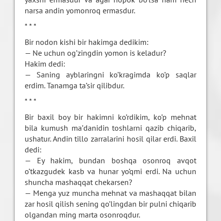
narsa andin yomonroq ermasdur.
* * *
Bir nodon kishi bir hakimga dedikim:
— Ne uchun og’zingdin yomon is keladur?
Hakim dedi:
— Saning ayblaringni ko’kragimda ko’p saqlar
erdim. Tanamga ta’sir qilibdur.
* * *
Bir baxil boy bir hakimni ko’rdikim, ko’p mehnat
bila kumush ma’danidin toshlarni qazib chiqarib,
ushatur. Andin tillo zarralarini hosil qilar erdi. Baxil
dedi:
— Ey hakim, bundan boshqa osonroq avqot
o’tkazgudek kasb va hunar yo’qmi erdi. Na uchun
shuncha mashaqqat chekarsen?
— Menga yuz muncha mehnat va mashaqqat bilan
zar hosil qilish sening qo’lingdan bir pulni chiqarib
olgandan ming marta osonroqdur.