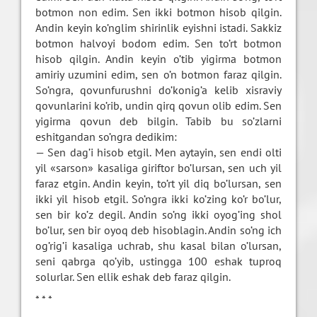
botmon non edim. Sen ikki botmon hisob qilgin.
Andin keyin ko’nglim shirinlik eyishni istadi. Sakkiz
botmon halvoyi bodom edim. Sen to’rt botmon
hisob qilgin. Andin keyin o’tib yigirma botmon
amiriy uzumini edim, sen o’n botmon faraz qilgin.
So’ngra, qovunfurushni do’konig’a kelib xisraviy
qovunlarini ko’rib, undin qirq qovun olib edim. Sen
yigirma qovun deb bilgin. Tabib bu so’zlarni
eshitgandan so’ngra dedikim:
— Sen dag’i hisob etgil. Men aytayin, sen endi olti
yil «sarson» kasaliga giriftor bo’lursan, sen uch yil
faraz etgin. Andin keyin, to’rt yil diq bo’lursan, sen
ikki yil hisob etgil. So’ngra ikki ko’zing ko’r bo’lur,
sen bir ko’z degil. Andin so’ng ikki oyog’ing shol
bo’lur, sen bir oyoq deb hisoblagin. Andin so’ng ich
og’rig’i kasaliga uchrab, shu kasal bilan o’lursan,
seni qabrga qo’yib, ustingga 100 eshak tuproq
solurlar. Sen ellik eshak deb faraz qilgin.
* * *