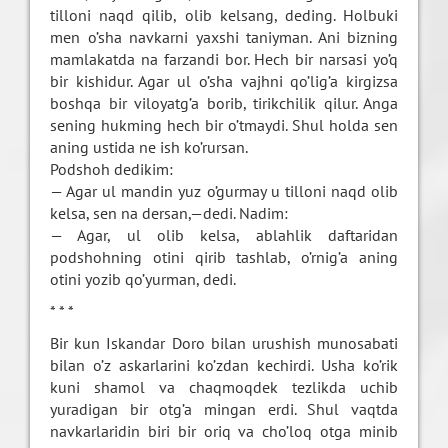
tilloni naqd qilib, olib kelsang, deding. Holbuki
men o’sha navkarni yaxshi taniyman. Ani bizning
mamlakatda na farzandi bor. Hech bir narsasi yo’q
bir kishidur. Agar ul o’sha vajhni qo’lig’a kirgizsa
boshqa bir viloyatg’a borib, tirikchilik qilur. Anga
sening hukming hech bir o’tmaydi. Shul holda sen
aning ustida ne ish ko’rursan.
Podshoh dedikim:
— Agar ul mandin yuz o’gurmay u tilloni naqd olib
kelsa, sen na dersan,—dedi. Nadim:
— Agar, ul olib kelsa, ablahlik daftaridan
podshohning otini qirib tashlab, o’rnig’a aning
otini yozib qo’yurman, dedi.
* * *
Bir kun Iskandar Doro bilan urushish munosabati
bilan o’z askarlarini ko’zdan kechirdi. Usha ko’rik
kuni shamol va chaqmoqdek tezlikda uchib
yuradigan bir otg’a mingan erdi. Shul vaqtda
navkarlaridin biri bir oriq va cho’loq otga minib