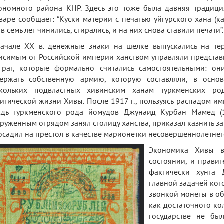
ономного района КНР. Здесь это тоже была давняя традиция
варе сообщает: “Куски материи с печатью уйгурского хана (к
 в семь лет чинились, стирались, и на них снова ставили печати”.
ачале ХХ в. денежные знаки на шелке выпускались на тер
исимым от Российской империи ханством управляли представ
грат, которые формально считались самостоятельными: о
ержать собственную армию, которую составляли, в осно
скольких подвластных хивинским ханам туркменских ро
итической жизни Хивы. После 1917 г., пользуясь распадом им
дь туркменского рода йомудов Джунаид Курбан Мамед (18
руженным отрядом занял столицу ханства, приказал казнить 
осадил на престол в качестве марионетки несовершеннолетнег
Экономика Хивы в
состоянии, и правит
фактически хунта
главной задачей кот
звонкой монеты в об
как достаточного ко
государстве не бы