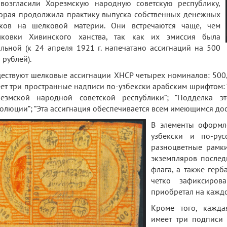
возгласили Хорезмскую народную советскую республику,
орая продолжила практику выпуска собственных денежных
аков на шелковой материи. Они встречаются чаще, чем
лковки Хивинского ханства, так как их эмиссия была
льной (к 24 апреля 1921 г. напечатано ассигнаций на 500
 рублей).
ествуют шелковые ассигнации ХНСР четырех номиналов: 500,
ет три пространные надписи по-узбекски арабским шрифтом: “
езмской народной советской республики”; “Подделка э
олюции”; “Эта ассигнация обеспечивается всем имеющимся дос
В элементы оформл
узбекски и по-рус
разноцветные рамк
экземпляров послед
флага, а также герб
четко зафиксиро
приобретал на кажд
Кроме того, кажда
имеет три подписи 