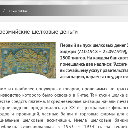
y
Tarixiy dalilar
резмийские шелковые деньги
Первый выпуск шелковых денег Х
хиджры (7.10.1918 – 25.09.1919),
2500 тингов. На каждом банкнот
помещались две надписи: “Ассигн
высочайшему указу правительства
ассигнацию, карается государств
им из наиболее популярных товаров, провозимых по трассе
изводство которого было освоено в Китае. Там куски шелка 
естве средств платежа. В средневековье китайцы начали печ
производство продолжалось до ХХ в.: центральные финанс
одов и провинций, частные банки и торговые фирмы для 
циальные шелковые ассигнации. Имела шелковые банкно
публика, существовавшая в 1933 – 1934 гг. на террит