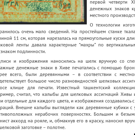
первой четверти X
денежных знаков к
местного производст
О технологии изго
ранилось очень мало сведений. На простейшем станке ткала
иной 11 см, которая нарезалась на прямоугольные куски дли
ковой ленты давала характерные “махры” по вертикальным 
знаком подлинности.
писи и изображения наносились на шелк вручную со спец
ажные денежные знаки в Хиве печатались с помощью брон
рее всего, были деревянными – в соответствии с местно
детельствует большое число разновидностей шелковых ассиг
осе клише для печати. Известный ташкентский коллекци
ример, считал, что калыбы для шелковых ассигнаций Хивы и
и отдельные для каждого цвета, и изображения создавались 
раций. Внешне калыбы выглядели как деревянные кубики с у
тивоположных нерабочих поверхностях. Большим и безым
нист аккорд на рояле, и, обмакнув его в краску, наносил вр
шелковой заготовке – полотне.