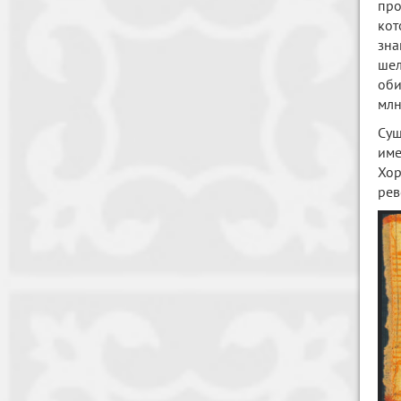
про
кот
зн
ше
оби
млн
Сущ
име
Хор
рев