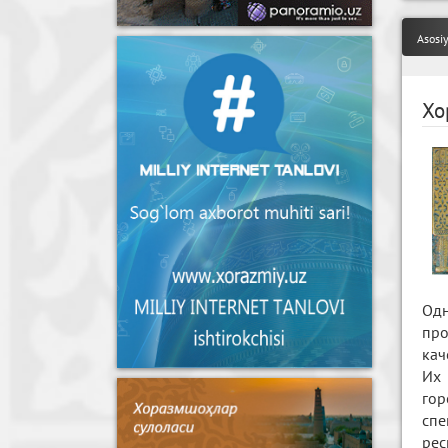
Asosi
Хо
Одн
про
кач
Их 
гор
спе
рес