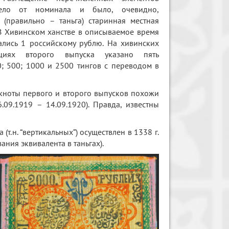
село от номинала и было, очевидно,
 (правильно – таньга) старинная местная
В Хивинском ханстве в описываемое время
ались 1 российскому рублю. На хивинских
ациях второго выпуска указано пять
0; 500; 1000 и 2500 тингов с переводом в
анкноты первого и второго выпусков похожи
09.1919 – 14.09.1920). Правда, известны
т.н. “вертикальных”) осуществлен в 1338 г.
ания эквивалента в таньгах).