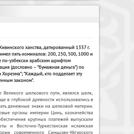
ивинского ханства, датированный 1337 г.
 имел пять номиналов: 200, 250, 500, 1000 и
е по-узбекски арабским шрифтом
ация (дословно – “бумажная деньга”) по
 Хорезма”; “Каждый, кто подделает эту
енным законом”.
 Великого шелкового пути, являлся шелк,
еще в глубокой древности использовались в
атать денежные знаки на шелковой материи.
овые органы империи Цинь, казначейства
обеспечения крупных платежей выпускали
ты и Восточно-Туркестанская исламская
ории современного Синьцзян-Уйгурского