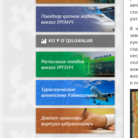
авт
сло
раз
В н
зав
KO`P O`QILGANLAR
кун
сод
не
пол
вож
воо
и п