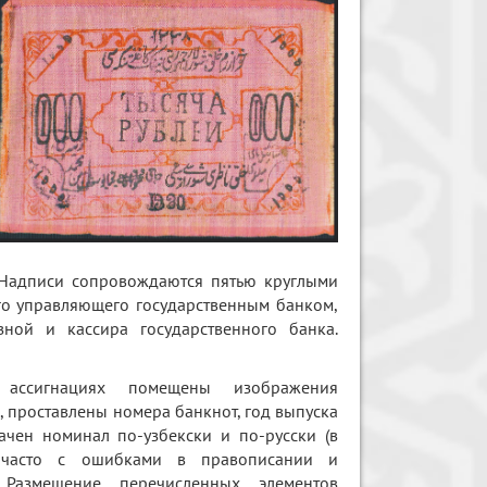
. Надписи сопровождаются пятью круглыми
го управляющего государственным банком,
зной и кассира государственного банка.
ассигнациях помещены изображения
, проставлены номера банкнот, год выпуска
чен номинал по-узбекски и по-русски (в
 часто с ошибками в правописании и
. Размещение перечисленных элементов