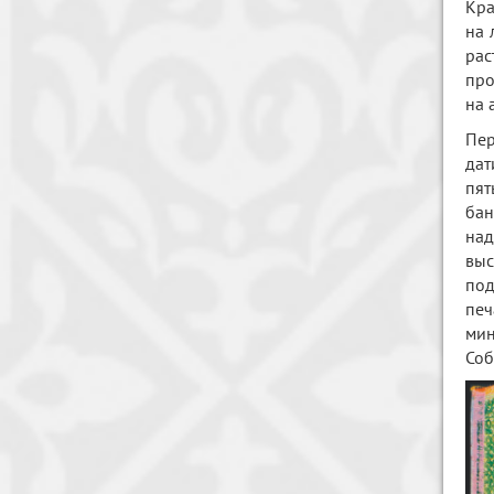
Кра
на 
рас
про
на 
Пе
дат
пят
ба
над
выс
под
печ
мин
Соб