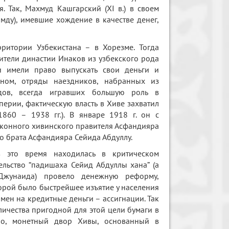
. Так, Махмуд Кашгарский (XI в.) в своем
амду), имевшие хождение в качестве денег,
ритории Узбекистана – в Хорезме. Тогда
ители династии Инаков из узбекского рода
ни имели право выпускать свои деньги и
вном, отряды наездников, набранных из
дов, всегда игравших большую роль в
перии, фактическую власть в Хиве захватил
60 – 1938 гг.). В январе 1918 г. он с
законного хивинского правителя Асфандияра
о брата Асфандияра Сейида Абдуллу.
 это время находилась в критическом
ельство “падишаха Сейид Абдуллы хана” (а
 Джунаида) провело денежную реформу,
орой было быстрейшее изъятие у населения
мен на кредитные деньги – ассигнации. Так
личества пригодной для этой цели бумаги в
ло, монетный двор Хивы, основанный в