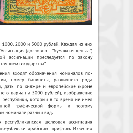
 1000, 2000 и 5000 рублей. Каждая из них
Ассигнация (дословно – “бумажная деньга”)
той ассигнации преследуется по закону
тоянием государства”.
ения входят обозначения номиналов по-
ски, номер банкноты, различного рода
и, даты по хиджре и европейские (кроме
него варианта 5000 рублей), изображение
а республики, который в то время не имел
ванной графической формы и поэтому
ом номинале разный вид.
я республиканская шелковая ассигнация
по-узбекски арабским шрифтом. Известно