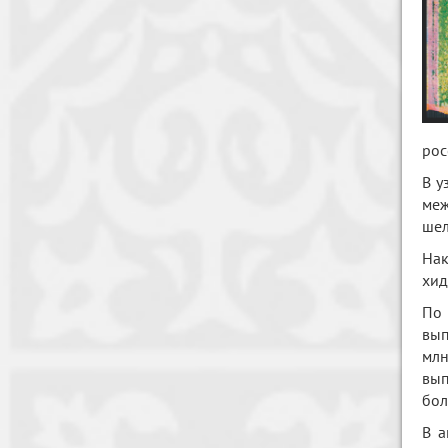
рос
В у
меж
шел
Нак
хид
По
вып
млн
вы
бол
В а