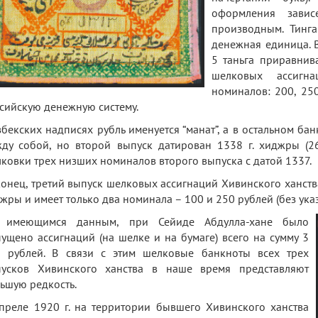
оформления зави
производным. Тинга
денежная единица. 
5 таньга приравнив
шелковых ассигн
номиналов: 200, 25
сийскую денежную систему.
збекских надписях рубль именуется “манат”, а в остальном б
ду собой, но второй выпуск датирован 1338 г. хиджры (26.
ковки трех низших номиналов второго выпуска с датой 1337.
онец, третий выпуск шелковых ассигнаций Хивинского ханства (
жры и имеет только два номинала – 100 и 250 рублей (без указ
 имеющимся данным, при Сейиде Абдулла-хане было
ущено ассигнаций (на шелке и на бумаге) всего на сумму 3
 рублей. В связи с этим шелковые банкноты всех трех
пусков Хивинского ханства в наше время представляют
ьшую редкость.
преле 1920 г. на территории бывшего Хивинского ханства