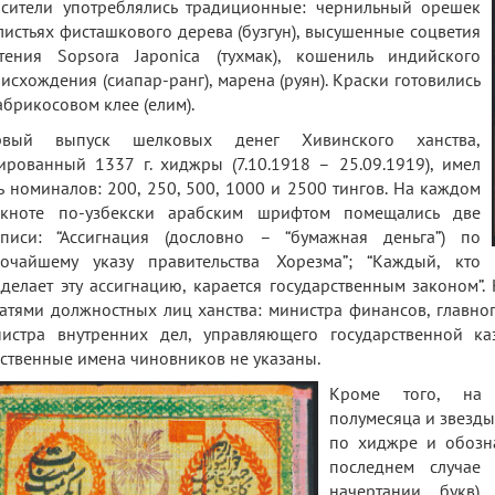
сители употреблялись традиционные: чернильный орешек
листьях фисташкового дерева (бузгун), высушенные соцветия
тения Sopsora Japonica (тухмак), кошениль индийского
исхождения (сиапар-ранг), марена (руян). Краски готовились
абрикосовом клее (елим).
рвый выпуск шелковых денег Хивинского ханства,
ированный 1337 г. хиджры (7.10.1918 – 25.09.1919), имел
ь номиналов: 200, 250, 500, 1000 и 2500 тингов. На каждом
нкноте по-узбекски арабским шрифтом помещались две
писи: “Ассигнация (дословно – “бумажная деньга”) по
очайшему указу правительства Хорезма”; “Каждый, кто
делает эту ассигнацию, карается государственным законом”
атями должностных лиц ханства: министра финансов, главно
истра внутренних дел, управляющего государственной ка
ственные имена чиновников не указаны.
Кроме того, на 
полумесяца и звезды
по хиджре и обозна
последнем случае
начертании букв)