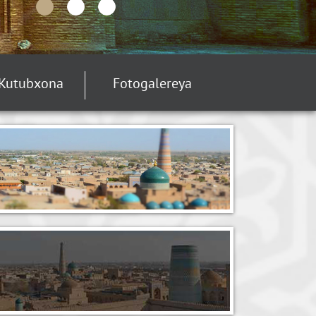
Kutubxona
Fotogalereya