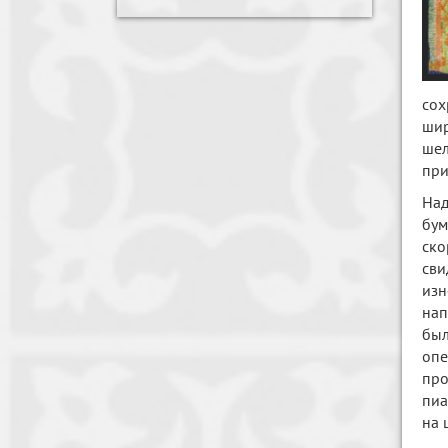
сох
шир
шел
при
Над
бум
ско
сви
изн
нап
был
опе
про
пиа
на 