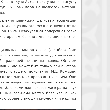
IX в. в Куня-Арке, приступил к выпуску
рупных номиналов на шелковой материи
ва.
товления хивинских шелковых ассигнаций
сь из натурального местного шелка лента
ной 15 см. Неаккуратная поперечная резка
сторонам банкнот, что, кстати, является
иальных штампов-клише (калыбов). Если
зовых калыбов, то штампы для шелковок,
й традицией печати на тканях. Об этом
наций, что может быть только при быстром
онер старшего поколения М.С. Кожухин,
зготовлялись из древесины карагача. Они
с их помощью последовательно, в несколько
глублениями для пальцев мастера на двух
янным пальцами мастер брал калыб, как
учную соответствующий рисунок или надпись