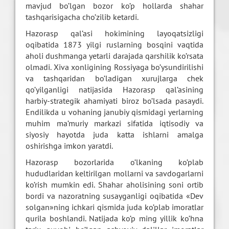
mavjud bo’lgan bozor ko’p hollarda shahar
tashqarisigacha cho’zilib ketardi.
Hazorasp qal’asi hokimining layoqatsizligi
oqibatida 1873 yilgi ruslarning bosqini vaqtida
aholi dushmanga yetarli darajada qarshilik ko’rsata
olmadi. Xiva xonligining Rossiyaga bo’ysundirilishi
va tashqaridan bo’ladigan xurujlarga chek
qo’yilganligi natijasida Hazorasp qal’asining
harbiy-strategik ahamiyati biroz bo’lsada pasaydi.
Endilikda u vohaning janubiy qismidagi yerlarning
muhim ma’muriy markazi sifatida iqtisodiy va
siyosiy hayotda juda katta ishlarni amalga
oshirishga imkon yaratdi.
Hazorasp bozorlarida o’lkaning ko’plab
hududlaridan keltirilgan mollarni va savdogarlarni
ko’rish mumkin edi. Shahar aholisining soni ortib
bordi va nazoratning susayganligi oqibatida «Dev
solgan»ning ichkari qismida juda ko’plab imoratlar
qurila boshlandi. Natijada ko’p ming yillik ko’hna