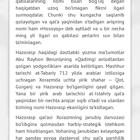
qabilalarining nomi bilan bog’liq degan
haqiqatdan uzoq bo’lmagan fikrni ilgari
surmoqdalar. Chunki shu kungacha saqlanib
qolayotgan va qal’a yaqinidan o’tadigan ariqning
nomi ham «Hosoyop» deb aytiladi va u bir necha
ming yil ilgari os qabilasi yerlarini suv bilan
ta’minlagan.
Hazorasp haqidagi dastlabki yozma ma’lumotlar
Abu Rayhon Beruniyning «Qadimgi avlodlardan
qolgan yodgorliklar» asarida keltirilgan. Mashhur
tarixchi at-Tabariy 712 yilda arablar istilosiga
uchragan Xorazmda uchta yirik shahar — Qot,
Gurganj va Hazorasp bo’lganligini qayd qilgan.
Yana bir yirik arab tarixchisi al-Istahriy qal’a
yaqinidan bir nechta ariqlar oqib o’tadi va ulardan
birining nomi Hazorasp ekanligini ta’kidlagan.
Hazorasp qal’asi Xorazmning janubiy darvozasi
bo’libgina qolmasdan harbiy-strategik istehkom
ham hisoblangan. Vohaning janubidan kelayotgan
har qanday yovga dastavval shu qal’a qarshilik