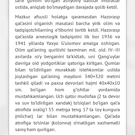
tarix guvohi bo’lgan ashyoviy dalillar imoratlar
ostida, aniqlab bo’lmaydigan darajada qolib ketdi.
Mazkur afsusli holatga qaramasdan Hazorasp
qal’asini o’rganish masalasi barcha yirik olim va
tadqiqotchilarning e’tiborini tortib keldi. Hazorasp
qal’asida arxeologik tadqiqotni ilk bor 1936 va
1941 yillarda Yaxyo G’ulomov amalga oshirgan.
Olim qal’aning qurilishi taxminan mil. old. IV–III
asrlarda ro’y berganini ta’kidlab, uni Qang’uylar
davriga oid yodgorliklar qatoriga kiritgan. Qumlar
bilan to’ldirilgan murakkab istehkomlar ustida
joylashgan qal’aning maydoni 340×320 metrni
tashkil qiladi va paxsa devorlari hajmi 40x40x10
sm. bo’lgan hom g’ishtlar yordamida
mustahkamlangan. Uch qator mudofaa (2 ta devor
va suv to’ldirilgan xandak) to’siqlari bo’lgan qal’a
atrofida oralig’i 55 metrga teng 17 ta loy kungura
(milchar) lar bilan mustahkamlangan. Qal’ada
atrofiga to’sinlar (kolonna) o’rnatilgan xashamatli
saroy ham qurilgan.