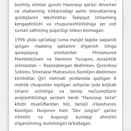
boshliq olimlar guruhi Hazorasp qal’asi devorlari
va shaharning ichkarisidagi ayrim imoratlarning
qoldiqlarini tekshirdilar. Tadqiqot ishlarining
kengaytirilishi va chuqurlashtirilishiga yer osti
suvlari sathining yuqoriligi imkon bermagan.
1996 yilda qal’adagi Juma masjid tagida saqlanib
qolgan madaniy qatlamni o’rganish ishiga
qoraqalpoq olimlaridan Mirzamurod
Mambetullaev va Narimon Yusupov, xorazmlik
olimlardan — Razzoqbergan Abdirimov, Quronboy
Sobirov, Shixnazar Matrasulov, Komiljon Abdirimov
kirishdilar. Qo’l mehnati yordamida qazilgan 8
metrlik chuqurdan topilgan ashyolar juda ko’plab
sirlarni ochishga va tarixiy ma’lumotlarni
aniqlashtirishga yordam berdi. “Hazorasp tarixi”
kitobi mualliflaridan biri, taniqli o’lkashunos
Komiljon Nurjonov ham “Dev solg’an” qal’asi
o’tmishi va bugungi kundagi ahvolini
o’rganishning muhimligini ta’kidlagan.