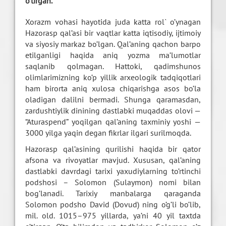
o’tirgan.
Xorazm vohasi hayotida juda katta rol` o’ynagan
Hazorasp qal’asi bir vaqtlar katta iqtisodiy, ijtimoiy
va siyosiy markaz bo’lgan. Qal’aning qachon barpo
etilganligi haqida aniq yozma ma’lumotlar
saqlanib qolmagan. Hattoki, qadimshunos
olimlarimizning ko’p yillik arxeologik tadqiqotlari
ham birorta aniq xulosa chiqarishga asos bo’la
oladigan dalilni bermadi. Shunga qaramasdan,
zardushtiylik dinining dastlabki muqaddas olovi —
“Aturaspend” yoqilgan qal’aning taxminiy yoshi —
3000 yilga yaqin degan fikrlar ilgari surilmoqda.
Hazorasp qal’asining qurilishi haqida bir qator
afsona va rivoyatlar mavjud. Xususan, qal’aning
dastlabki davrdagi tarixi yaxudiylarning to’rtinchi
podshosi – Solomon (Sulaymon) nomi bilan
bog’lanadi. Tarixiy manbalarga qaraganda
Solomon podsho David (Dovud) ning o’g’li bo’lib,
mil. old. 1015–975 yillarda, ya’ni 40 yil taxtda