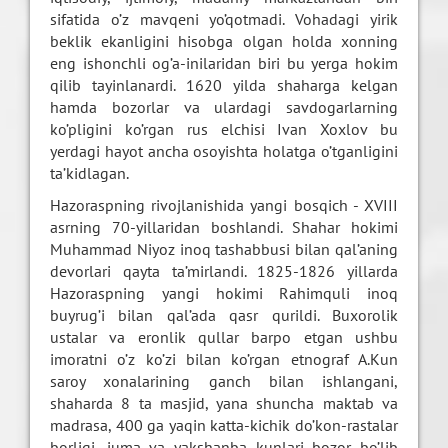
sifatida o’z mavqeni yo’qotmadi. Vohadagi yirik
beklik ekanligini hisobga olgan holda xonning
eng ishonchli og’a-inilaridan biri bu yerga hokim
qilib tayinlanardi. 1620 yilda shaharga kelgan
hamda bozorlar va ulardagi savdogarlarning
ko’pligini ko’rgan rus elchisi Ivan Xoxlov bu
yerdagi hayot ancha osoyishta holatga o’tganligini
ta’kidlagan.
Hazoraspning rivojlanishida yangi bosqich - XVIII
asrning 70-yillaridan boshlandi. Shahar hokimi
Muhammad Niyoz inoq tashabbusi bilan qal’aning
devorlari qayta ta’mirlandi. 1825-1826 yillarda
Hazoraspning yangi hokimi Rahimquli inoq
buyrug’i bilan qal’ada qasr qurildi. Buxorolik
ustalar va eronlik qullar barpo etgan ushbu
imoratni o’z ko’zi bilan ko’rgan etnograf A.Kun
saroy xonalarining ganch bilan ishlangani,
shaharda 8 ta masjid, yana shuncha maktab va
madrasa, 400 ga yaqin katta-kichik do’kon-rastalar
borligi, juma va yakshanba kunlari bozor bo’lib