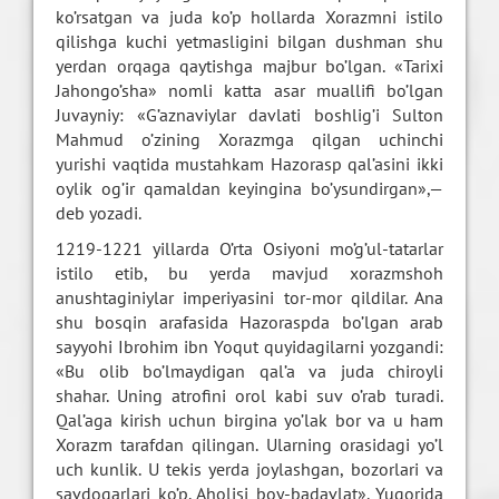
ko’rsatgan va juda ko’p hollarda Xorazmni istilo
qilishga kuchi yetmasligini bilgan dushman shu
yerdan orqaga qaytishga majbur bo’lgan. «Tarixi
Jahongo’sha» nomli katta asar muallifi bo’lgan
Juvayniy: «G’aznaviylar davlati boshlig’i Sulton
Mahmud o’zining Xorazmga qilgan uchinchi
yurishi vaqtida mustahkam Hazorasp qal’asini ikki
oylik og’ir qamaldan keyingina bo’ysundirgan»,—
deb yozadi.
1219-1221 yillarda O’rta Osiyoni mo’g’ul-tatarlar
istilo etib, bu yerda mavjud xorazmshoh
anushtaginiylar imperiyasini tor-mor qildilar. Ana
shu bosqin arafasida Hazoraspda bo’lgan arab
sayyohi Ibrohim ibn Yoqut quyidagilarni yozgandi:
«Bu olib bo’lmaydigan qal’a va juda chiroyli
shahar. Uning atrofini orol kabi suv o’rab turadi.
Qal’aga kirish uchun birgina yo’lak bor va u ham
Xorazm tarafdan qilingan. Ularning orasidagi yo’l
uch kunlik. U tekis yerda joylashgan, bozorlari va
savdogarlari ko’p. Aholisi boy-badavlat». Yuqorida