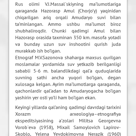
Rus olimi V.I.Massal`skiyning ma’lumotlariga
qaraganda Hazorasp Amul (Chorjo’y) yaqinidan
chiqarilgan ariq orqali Amudaryo suvi bilan
ta’minlangan. Ammo ushbu ma’lumot biroz
shubhaliroqdir. Chunki qadimgi Amul bilan
Hazorasp orasida taxminan 350 km. masofa yotadi
va bunday uzun suv inshootini qurish juda
murakkab ish bo’lgan.
Etnograf M.V.Sazonova shaharga maxsus qurilgan
moslamalar yordamida suv yetkazib berilganligi
sababli 5-6 m. balandlikdagi qal’a quduqlarida
suvning sathi ancha yuqori bo’lgan, degan
xulosaga kelgan. Ayrim ma’lumotlarga qaraganda,
qachonlardir qal’adan to Amudaryogacha bo’lgan
yashirin yer osti yo’li ham bo’lgan ekan.
Keyingi yillarda qal’aning qadimgi davrdagi tarixini
Xorazm arxeologiya–etnografiya
ekspeditsiyasining a’zolari Militsa Georgevna
Vorob`eva (1958), Mixail Samoylovich Lapirov-
Skoblo, Yelena Yevdokimovna Nerazik (1960)