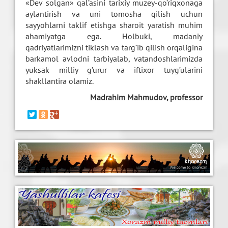
«Dev solgan» qal’asini tarixiy muzey-qo’riqxonaga
aylantirish va uni tomosha qilish uchun
sayyohlarni taklif etishga sharoit yaratish muhim
ahamiyatga ega. Holbuki, madaniy
qadriyatlarimizni tiklash va targ’ib qilish orqaligina
barkamol avlodni tarbiyalab, vatandoshlarimizda
yuksak milliy g’urur va iftixor tuyg’ularini
shakllantira olamiz.
Madrahim Mahmudov, professor