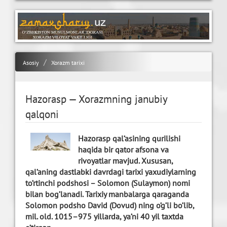
Asosiy
Xorazm tarixi
Hazorasp — Xorazmning janubiy
qalqoni
Hazorasp qal’asining qurilishi
haqida bir qator afsona va
rivoyatlar mavjud. Xususan,
qal’aning dastlabki davrdagi tarixi yaxudiylarning
to’rtinchi podshosi – Solomon (Sulaymon) nomi
bilan bog’lanadi. Tarixiy manbalarga qaraganda
Solomon podsho David (Dovud) ning o’g’li bo’lib,
mil. old. 1015–975 yillarda, ya’ni 40 yil taxtda