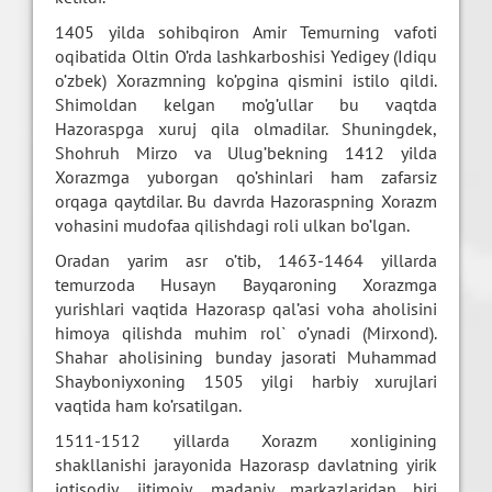
1405 yilda sohibqiron Amir Temurning vafoti
oqibatida Oltin O’rda lashkarboshisi Yedigey (Idiqu
o’zbek) Xorazmning ko’pgina qismini istilo qildi.
Shimoldan kelgan mo’g’ullar bu vaqtda
Hazoraspga xuruj qila olmadilar. Shuningdek,
Shohruh Mirzo va Ulug’bekning 1412 yilda
Xorazmga yuborgan qo’shinlari ham zafarsiz
orqaga qaytdilar. Bu davrda Hazoraspning Xorazm
vohasini mudofaa qilishdagi roli ulkan bo’lgan.
Oradan yarim asr o’tib, 1463-1464 yillarda
temurzoda Husayn Bayqaroning Xorazmga
yurishlari vaqtida Hazorasp qal’asi voha aholisini
himoya qilishda muhim rol` o’ynadi (Mirxond).
Shahar aholisining bunday jasorati Muhammad
Shayboniyxoning 1505 yilgi harbiy xurujlari
vaqtida ham ko’rsatilgan.
1511-1512 yillarda Xorazm xonligining
shakllanishi jarayonida Hazorasp davlatning yirik
iqtisodiy, ijtimoiy, madaniy markazlaridan biri