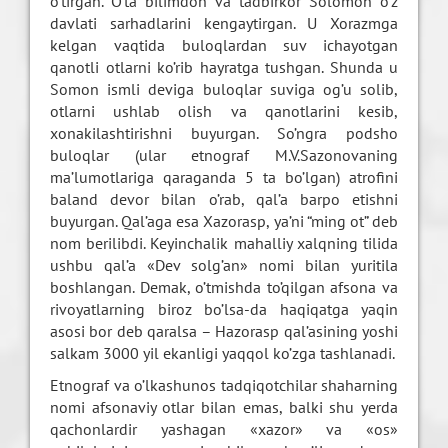
o’tirgan. O’ta bilimdon va tadbirkor Solomon o’z
davlati sarhadlarini kengaytirgan. U Xorazmga
kelgan vaqtida buloqlardan suv ichayotgan
qanotli otlarni ko’rib hayratga tushgan. Shunda u
Somon ismli deviga buloqlar suviga og’u solib,
otlarni ushlab olish va qanotlarini kesib,
xonakilashtirishni buyurgan. So’ngra podsho
buloqlar (ular etnograf M.V.Sazonovaning
ma’lumotlariga qaraganda 5 ta bo’lgan) atrofini
baland devor bilan o’rab, qal’a barpo etishni
buyurgan. Qal’aga esa Xazorasp, ya’ni “ming ot” deb
nom berilibdi. Keyinchalik mahalliy xalqning tilida
ushbu qal’a «Dev solg’an» nomi bilan yuritila
boshlangan. Demak, o’tmishda to’qilgan afsona va
rivoyatlarning biroz bo’lsa-da haqiqatga yaqin
asosi bor deb qaralsa – Hazorasp qal’asining yoshi
salkam 3000 yil ekanligi yaqqol ko’zga tashlanadi.
Etnograf va o’lkashunos tadqiqotchilar shaharning
nomi afsonaviy otlar bilan emas, balki shu yerda
qachonlardir yashagan «xazor» va «os»