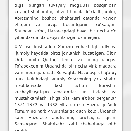
tilga olingan Juvayniy mo’g’ullar bosqinidan
keyingi shaharning ahvoli haqida to’xtalib, uning
Xorazmning boshqa shaharlari qatorida vayron
etilgani va suvga bostirilganini ko’rsatgan.
Shundan so’ng, Hazoraspdagi hayot bir necha o’n
yillar davomida osoyishta izga tushmagan.
XIV asr boshlarida Xorazm vohasi iqtisodiy va
ijtimoiy hayotida biroz jonlanish kuzatilgan. Oltin
O’rda noibi Qutlug’ Temur va uning rafiqasi
To’rabekxonim Urganchda bir necha yirik maqbara
va minora qurdiradi. Bu vaqtda Hazorasp Chig’atoy
ulusi tarkibidagi janubiy Xorazmning yirik shahri
hisoblansada, taxt uchun kurashni
kuchaytirayotgan amaldorlar uni tiklash va
mustahkamlash ishiga o’ta kam e’tibor berganlar.
1371-1372 va 1388 yillarda esa Hazorasp Amir
Temurning harbiy yurishlariga duch keldi. Urganch
kabi Hazorasp aholisining anchagina qismi
Samarqand, Shahrisabz kabi shaharlarga olib
ketildi.