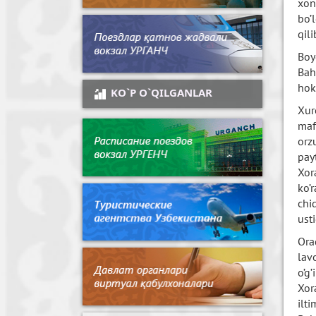
xon
bo’
qili
Boy
Bah
hok
KO`P O`QILGANLAR
Xur
maf
orz
pay
Xor
ko’
chi
ust
Ora
lav
o’g
Xor
ilt