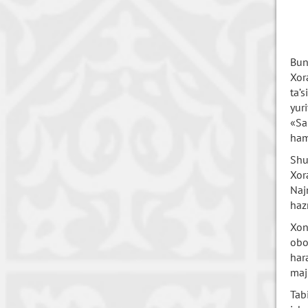
Bun
Xor
ta’
yur
«Sa
ham
Shu
Xor
Naj
haz
Xon
obo
har
maj
Tab