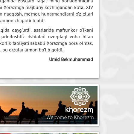
z qilganida Boyqaro faqat ming xonadonnigina
ni Xorazmga majburiy ko’chirgandan ko’ra, XIV
an naqqosh, me’mor, hunarmandlarni o’z ellari
armon chiqartirib oldi.
qida qayg’urdi, asarlarida maftunkor o’lkani
 qarindoshlik rishtalari uzoqdagi voha bilan
dkorlik faoliyati sababli Xorazmga bora olmas,
, bu orzular armon bo’lib qoldi.
Umid Bekmuhammad