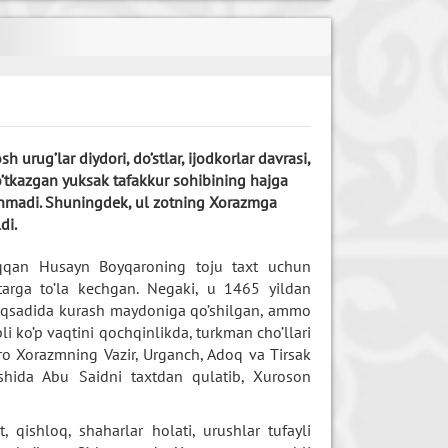
h urug’lar diydori, do’stlar, ijodkorlar davrasi,
a o’tkazgan yuksak tafakkur sohibining hajga
hmadi. Shuningdek, ul zotning Xorazmga
di.
iqqan Husayn Boyqaroning toju taxt uchun
targa to’la kechgan. Negaki, u 1465 yildan
aqsadida kurash maydoniga qo’shilgan, ammo
li ko’p vaqtini qochqinlikda, turkman cho’llari
ro Xorazmning Vazir, Urganch, Adoq va Tirsak
oshida Abu Saidni taxtdan qulatib, Xuroson
qishloq, shaharlar holati, urushlar tufayli