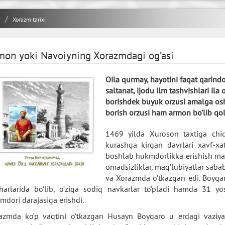
y
Xorazm tarixi
mon yoki Navoiyning Xorazmdagi og’asi
Oila qurmay, hayotini faqat qarindos
saltanat, ijodu ilm tashvishlari il
borishdek buyuk orzusi amalga os
borish orzusi ham armon bo’lib qol
1469 yilda Xuroson taxtiga ch
kurashga kirgan davrlari xavf-xa
boshlab hukmdorlikka erishish m
omadsizliklar, mag’lubiyatlar sabab
va Xorazmda o’tkazgan edi. Boyqa
harlarida bo’lib, o’ziga sodiq navkarlar to’pladi hamda 31 y
mdori darajasiga erishdi.
azmda ko’p vaqtini o’tkazgan Husayn Boyqaro u erdagi vaziyat, 