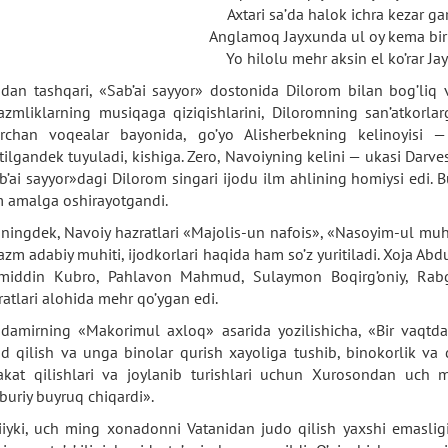
Axtari sa’da halok ichra kezar ga
Anglamoq Jayxunda ul oy kema birla
Yo hilolu mehr aksin el ko’rar Ja
dan tashqari, «Sab’ai sayyor» dostonida Dilorom bilan bog’liq v
azmliklarning musiqaga qiziqishlarini, Diloromning san’atkorlarg
sirchan voqealar bayonida, go’yo Alisherbekning kelinoyisi 
itilgandek tuyuladi, kishiga. Zero, Navoiyning kelini — ukasi Dar
b’ai sayyor»dagi Dilorom singari ijodu ilm ahlining homiysi edi. Bu
 amalga oshirayotgandi.
ningdek, Navoiy hazratlari «Majolis-un nafois», «Nasoyim-ul muh
azm adabiy muhiti, ijodkorlari haqida ham so’z yuritiladi. Xoja A
middin Kubro, Pahlavon Mahmud, Sulaymon Boqirg’oniy, Rabg’u
ratlari alohida mehr qo’ygan edi.
damirning «Makorimul axloq» asarida yozilishicha, «Bir vaqtda
d qilish va unga binolar qurish xayoliga tushib, binokorlik va 
akat qilishlari va joylanib turishlari uchun Xurosondan uch
buriy buyruq chiqardi».
iiyki, uch ming xonadonni Vatanidan judo qilish yaxshi emasli