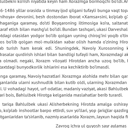
lulbekni ko’rish niyatida keyin ham Xorazmga bormoqchi bo’ldi. A
6-1486 yillar orasida u tinmay ijod qilgani tufayli bunga vaqt to
nihoya» devonini, besh dostondan iborat «Xamsa»sini, ko’plab g’az
shaganiga qaramay, do’sti Boyqaroning iltimosiga ko’ra, saltanat
taraf etish bilan mashg’ul bo’ldi. Bundan tashqari, ukasi Darvesha
otdagi otasidan yodgor bo’lib qolgan uyning chirog’ini yoqib o’ti
os bo’lib qolgan mol-mulkidan xabar olish hamda o’zining Hirotda
ab turish ham kerak edi. Shuningdek, Navoiy Xurosonning ko’
rasalar qurdirish ishlari bilan bandligi tufayli ham, Xorazmdagi 
a olmadi. negaki, Xorazm viloyati Hirotdan ancha uzoq bo’lib, 
taxtdagi bunyodkorlik ishlarini esa kechiktirib bo’lmasdi.
nga qaramay, Navoiy hazratlari Xorazmga alohida mehr bilan qarad
ganlarida ularni xushnudlik bilan kutib oldi, ularning Xorazmdan
di. U vohadagi hayot, urf-odatlar, madaniy vaziyat, akasi Bahlulbek
lari bois, Bahlulbek Hirotga kelganida maslahatlar berib turardi.
 tariqa Bahlulbek ukasi Alisherbekning Hirotda amalga oshira
b, ko’plab inshootlar barpo ettirdi, suv yo’llari, yop (ariq)lar qazdi
itganlaridan ta’sirlanib, nazmiy asarlarida Xorazm, Jayxun haqida fik
Zavroq ichra ul quyosh sayr aylamas 