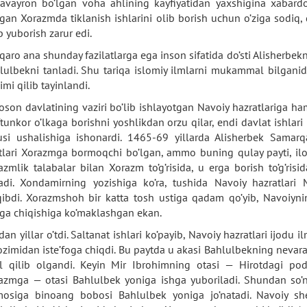
avayron bo’lgan voha ahlining kayfiyatidan yaxshigina xabardo
lgan Xorazmda tiklanish ishlarini olib borish uchun o’ziga sodiq,
b yuborish zarur edi.
qaro ana shunday fazilatlarga ega inson sifatida do’sti Alisherbe
lulbekni tanladi. Shu tariqa islomiy ilmlarni mukammal bilgani
imi qilib tayinlandi.
oson davlatining vaziri bo’lib ishlayotgan Navoiy hazratlariga h
tunkor o’lkaga borishni yoshlikdan orzu qilar, endi davlat ishlari 
usi ushalishiga ishonardi. 1465-69 yillarda Alisherbek Samarqa
tlari Xorazmga bormoqchi bo’lgan, ammo buning qulay payti, il
azmlik talabalar bilan Xorazm to’g’risida, u erga borish to’g’ris
radi. Xondamirning yozishiga ko’ra, tushida Navoiy hazratl
qibdi. Xorazmshoh bir katta tosh ustiga qadam qo’yib, Navoiyni
iga chiqishiga ko’maklashgan ekan.
dan yillar o’tdi. Saltanat ishlari ko’payib, Navoiy hazratlari ijodu 
ozimidan iste’foga chiqdi. Bu paytda u akasi Bahlulbekning nevaras
’il qilib olgandi. Keyin Mir Ibrohimning otasi — Hirotdagi p
azmga — otasi Bahlulbek yoniga ishga yuboriladi. Shundan so’n
imosiga binoang bobosi Bahlulbek yoniga jo’natadi. Navoiy she’