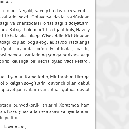
mmo...
pa olmadi. Negaki, Navoiy bu davrda «Navodir-
allarini yozdi. Qolaversa, davlat vazifasidan
dagi va shahzodalar o’rtasidagi ziddiyatlarni
libek Balxga hokim bo’lib ketgani bois, Navoiy
rdi. Uchala aka-ukaga G’iyosiddin Kichkinadan
gi ko’plab bog’u-rog’, er, savdo rastalariga
plab joylarida me’moriy obidalar, masjid,
akasi hamda jiyanlarining yoniga borishga vaqt
borib kelishga bir necha oylab vaqt ketardi.
i. Jiyanlari Kamoliddin, Mir Ibrohim Hirotga
 olib kelgan sovg’alarini quvonch bilan qabul
 qilayotgan ishlarni surishtirar, gohida davlat
yotgan bunyodkorlik ishlarini Xorazmda ham
rgan. Navoiy hazratlari esa akasi va jiyanlaridan
r yuritadi:
— Jayxun aro,