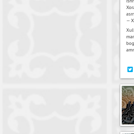
ish
Xor
asr
— X
Xul
mar
bog
amm