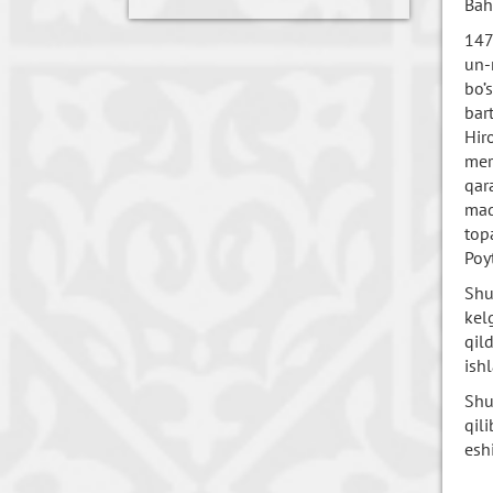
Bah
147
un-
bo’
bar
Hir
mer
qar
mad
top
Poy
Shu
kel
qil
ish
Shu
qili
esh