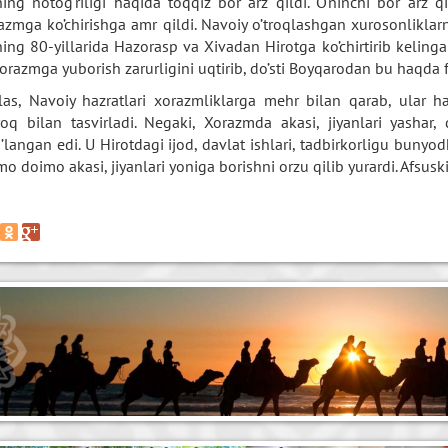
ning noto’g’riligi haqida to’qqiz bor arz qildi. O’ninchi bor ar
azmga ko’chirishga amr qildi. Navoiy o’troqlashgan xurosonliklar
ning 80-yillarida Hazorasp va Xivadan Hirotga ko’chirtirib keling
orazmga yuborish zarurligini uqtirib, do’sti Boyqarodan bu haqda f
las, Navoiy hazratlari xorazmliklarga mehr bilan qarab, ular ha
oq bilan tasvirladi. Negaki, Xorazmda akasi, jiyanlari yashar,
’langan edi. U Hirotdagi ijod, davlat ishlari, tadbirkorligu bunyo
o doimo akasi, jiyanlari yoniga borishni orzu qilib yurardi. Afsuski