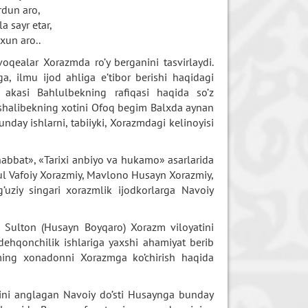
rdun aro,
 sayr etar,
yxun aro..
oqealar Xorazmda ro’y berganini tasvirlaydi.
a, ilmu ijod ahliga e’tibor berishi haqidagi
— akasi Bahlulbekning rafiqasi haqida so’z
veshalibekning xotini Ofoq begim Balxda aynan
nday ishlarni, tabiiyki, Xorazmdagi kelinoyisi
abbat», «Tarixi anbiyo va hukamo» asarlarida
bdul Vafoiy Xorazmiy, Mavlono Husayn Xorazmiy,
ziy singari xorazmlik ijodkorlarga Navoiy
 Sulton (Husayn Boyqaro) Xorazm viloyatini
dehqonchilik ishlariga yaxshi ahamiyat berib
 ming xonadonni Xorazmga ko’chirish haqida
gini anglagan Navoiy do’sti Husaynga bunday