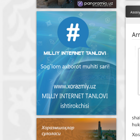
Asosi
Ar
sha
huk
Xor