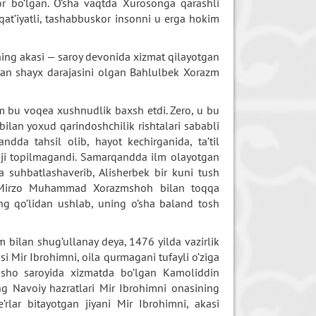
r bo’lgan. O’sha vaqtda Xurosonga qarashli
 qat’iyatli, tashabbuskor insonni u erga hokim
kning akasi — saroy devonida xizmat qilayotgan
dan shayx darajasini olgan Bahlulbek Xorazm
am bu voqea xushnudlik baxsh etdi. Zero, u bu
bilan yoxud qarindoshchilik rishtalari sababli
ndda tahsil olib, hayot kechirganida, ta’til
oji topilmagandi. Samarqandda ilm olayotgan
ida suhbatlashaverib, Alisherbek bir kuni tush
ari Mirzo Muhammad Xorazmshoh bilan toqqa
ng qo’lidan ushlab, uning o’sha baland tosh
ilm bilan shug’ullanay deya, 1476 yilda vazirlik
i Mir Ibrohimni, oila qurmagani tufayli o’ziga
odsho saroyida xizmatda bo’lgan Kamoliddin
g Navoiy hazratlari Mir Ibrohimni onasining
rlar bitayotgan jiyani Mir Ibrohimni, akasi