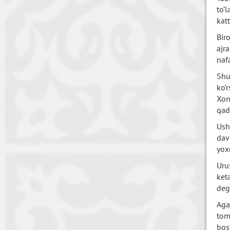
to’
kat
Bir
ajr
naf
Shu
ko’
Xon
qad
Ush
dav
yox
Uru
ket
deg
Aga
tom
bos