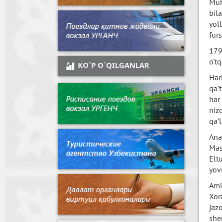
Muh
bil
yol
furs
179
o’t
KO`P O`QILGANLAR
Har
qa’
har
niz
qa’
Ana
Mas
Elt
yov
Ami
Xor
jaz
she