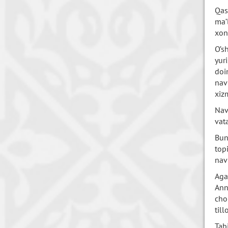
Qas
ma’
xon
O’s
yur
doi
nav
xiz
Nav
vat
Bun
top
nav
Aga
Ann
cho
til
Tab