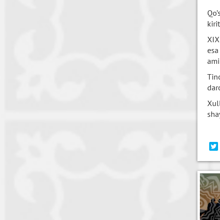
Qo’
kir
XIX
esa
ami
Tin
dar
Xul
shay