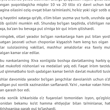
langan yuqoridagicha miqdor 10 va 20 tillo o’z davri uchun ka
tagina oilasini oziq-ovqat bilan ta’minlashi, ho’kiz yoki sigir sotib
oq hayotini xatarga qo’yib, o’lim bilan yuzma-yuz turib, urushda 
alib qolishi mumkin edi. Shunday bo’lgan taqdirda, o’ldirilgan na
aqa, ba’zan bu bevaga pul o’rniga bir qul in’om qilishardi.
ningdek, otlari yarador bo’lgan navkarlarga ham pul bilan yord
rsatgan jasorati uchun choponlar kiygazish ham keng tus olgan b
lar sulolasining vakillari, mashhur amaldorlar esa faxriy m
algan kamar olar edilar.
bu navkarlarning Xiva xonligida boshqa davlatlarning harbiy qo’s
lat mukofoti nishonlari va medallari yo’q edi. Faqat in’om tarzid
ud qimmatbaho tosh qadalgan kamar berish davlat mukofoti tusin
shlar davomida yarador bo’lgan jangchilar davolanish uchun o’zl
adigan pul xonlik xazinasidan sarflanardi. Ya’ni , navkar vatan him
an qarash bor edi.
rda xonlik ichkarisida o’z fuqarolari tomonidan isyon, qo’zg’o
onidan bekamu ko’st hamma ehtiyojlar bilan ta’minlanar, hat
tirishganiga qarab pul to’lashardi.