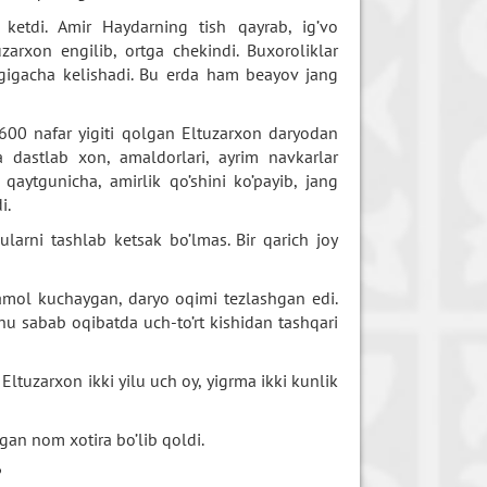
ketdi. Amir Haydarning tish qayrab, ig’vo
zarxon engilib, ortga chekindi. Buxoroliklar
igigacha kelishadi. Bu erda ham beayov jang
-600 nafar yigiti qolgan Eltuzarxon daryodan
 dastlab xon, amaldorlari, ayrim navkarlar
aytgunicha, amirlik qo’shini ko’payib, jang
i.
arni tashlab ketsak bo’lmas. Bir qarich joy
hamol kuchaygan, daryo oqimi tezlashgan edi.
u sabab oqibatda uch-to’rt kishidan tashqari
Eltuzarxon ikki yilu uch oy, yigrma ikki kunlik
egan nom xotira bo’lib qoldi.
?