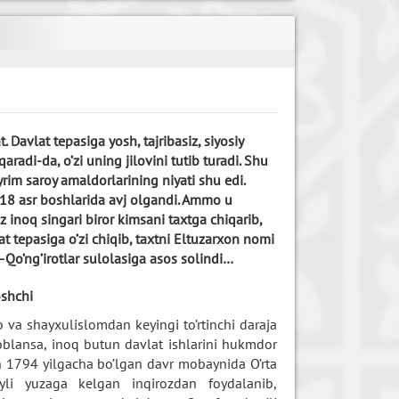
 Davlat tepasiga yosh, tajribasiz, siyosiy
radi-da, o’zi uning jilovini tutib turadi. Shu
Ayrim saroy amaldorlarining niyati shu edi.
i, 18 asr boshlarida avj olgandi. Ammo u
noq singari biror kimsani taxtga chiqarib,
lat tepasiga o’zi chiqib, taxtni Eltuzarxon nomi
Qo’ng’irotlar sulolasiga asos solindi…
oshchi
va shayxulislomdan keyingi to’rtinchi daraja
soblansa, inoq butun davlat ishlarini hukmdor
n 1794 yilgacha bo’lgan davr mobaynida O’rta
fayli yuzaga kelgan inqirozdan foydalanib,