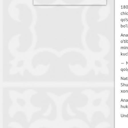
180
chi
qo’
bo’l
Ana
o’t
min
kuc
— N
qol
Nat
Shu
xon
Ana
huk
Und