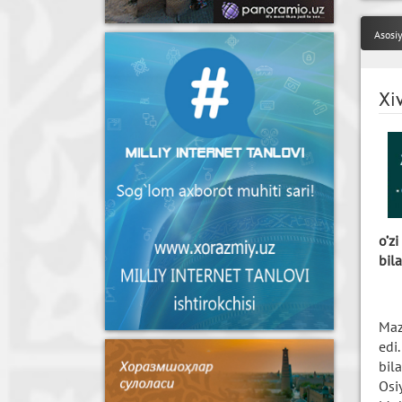
Asosi
Xi
o’z
bil
Maz
edi
bil
Osi