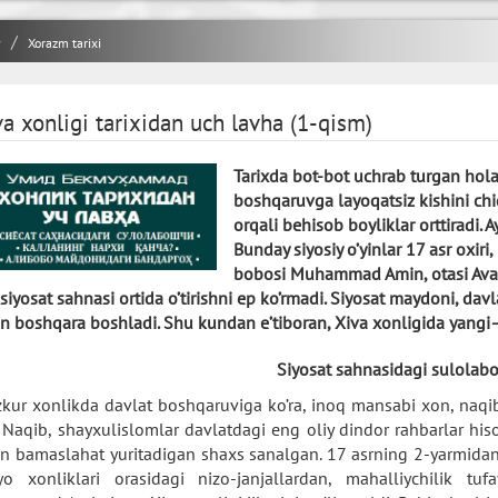
y
Xorazm tarixi
va xonligi tarixidan uch lavha (1-qism)
Tarixda bot-bot uchrab turgan holat.
boshqaruvga layoqatsiz kishini chiqa
orqali behisob boyliklar orttiradi. 
Bunday siyosiy o’yinlar 17 asr oxir
bobosi Muhammad Amin, otasi Avaz i
i siyosat sahnasi ortida o’tirishni ep ko’rmadi. Siyosat maydoni, dav
an boshqara boshladi. Shu kundan e’tiboran, Xiva xonligida yangi—
Siyosat sahnasidagi sulolab
kur xonlikda davlat boshqaruviga ko’ra, inoq mansabi xon, naqib 
. Naqib, shayxulislomlar davlatdagi eng oliy dindor rahbarlar hi
an bamaslahat yuritadigan shaxs sanalgan. 17 asrning 2-yarmida
yo xonliklari orasidagi nizo-janjallardan, mahalliychilik tu