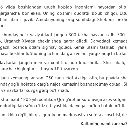
6 yilda boshlangan urush ko’plab insonlarni hayotdan olib 
qarganicha bor ekan. Uning qo’shini qudratli bo’lib chiqdi. Eltu
shini ularni quvib, Amudaryoning o’ng sohilidagi Shobboz bekl
adi.
 shunday og’ir vaziyatdagi jangda 300 tacha navkari o’lib, 500
ib, Urganch-Xivaga chekinishga qaror qiladi. Daryodagi kemaga
gach, boshqa odam sig’may qoladi. Kema ularni tashlab, yana q
haya boshlardi. Shuning uchun darg’a kemani yurgizmoqchi bo’lad
avkarlar jangda men va xonlik uchun kurashdilar. Shu sabab, ul
guncha chiqinglar! — buyurdi Eltuzarxon.
ijada kemadagilar soni 350 taga etdi. Aksiga olib, bu paytda s
nday og’ir holatda darg’a najot kemasini boshqarolmay qoladi. Sh
 va navkarlar suvga g’arq bo’lishadi.
 shu taxlit 1806 yili xonlikda Qo’ng’irotlar sulolasiga asos solgan 
mdorligidan so’ng o’ttiz etti yoshida daryoga cho’kib halok bo’ldi.
an ikkita o’g’il, bir qiz, qurdirgan madrasasi va sulola asoschisi, d
Kallaning narxi kancha