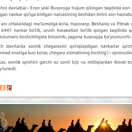
shni davlatlar—Eron yoki Buxoroga hujum qilingan taqdirda xon 
itgan navkar qo’lga kiritgan narsasining beshdan birini xon hazratlar
 asr o’rtalaridagi ma’lumotga ko’ra, Hazorasp, Beshariq va Pitna
 6445 navkar bo’lib, urush harakatlari bo’lib qolgan taqdirda 
rulumaro boshchiligida birlashib, yagona buyruqqa bo’ysunuvchi a
ch davrlarda xonlik chegarasini qo’riqlaydigan navkarlar qo’s
omad evaziga kun ko’rar, chegara xizmatining boshlig’i—qorovulbe
las, xonlik qo’shini garchi oz sonli to’p va miltiqlardan iborat 
 turardi.