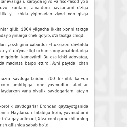
ar evaziga u saroyda ig’vo va fisq-fasod yo’li
dovur xonlarni, amaldoru navkarlarni o’ziga
ellik yil ichida yigirmadan ziyod xon qisqa
nlar qilib, 1804 yilgacha ikkita xonni taxtga
day o’yinlarga chek qo’yib, o’zi taxtga chiqdi.
mdan yaxshigina xabardor Eltuzarxon davlatda
likka yo’l qo’ymasligi uchun saroy amaldorlariga
r miqdorini kamaytirdi. Bu esa ichki adovatga,
da madrasa barpo ettirdi. Ayni paytda Ichan
orazm savdogarlaridan 200 kishilik karvon
oro amirligiga tobe yovmudlar taladilar.
Haydarxon yana xivalik savdogarlarni atayin
xorolik savdogarlar Erondan qaytayotganida
amir Haydarxon talabiga ko’ra, yovmudlarni
 to’la qaytarilmadi, Xiva xoni qaroqchilarning
ish qilishiga sabab bo’ldi.