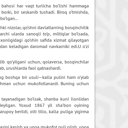
 bahosi har vaqt turlicha bo’lishi hammaga
rki, bir seskanib tushadi. Biroq o’tmishda,
l bo’lgan…
chki nizolar, qo’shni davlatlarning bosqinchilik
chi ularda sanoqli to’p, miltiqlar bo’lsada,
 xonligidagi qo’shin safida xizmat qilayotgan
ndan keladigan daromad navkarniki edi.U o’zi
ib qo’yilgani uchun, qolaversa, bosqinchilar
ab, urushlarda faol qatnashardi.
ng boshqa bir usuli—kalla pulini ham o’ylab
 dushman uchun mukofotlanardi. Buning uchun
a tayanadigan bo’lsak, shanba kuni Ilonlidan
deyilgan. Yoxud 1867 yil sha’bon oyining
poy berildi, olti tillo, kalla puliga yigirma
asini kesish va unga mukofot puli olish, unga