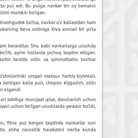
tta pul edi. Bu pulga navkar bir oy bemalol
 olishi mumkin bo’lgan.
qatnashgudek bo’lsa, navkar o’z kallasidan ham
vkarning beva xotiniga Xiva xonlari bir yo’la
am berardilar. Shu kabi navkarlarga urushda
o’lib, ayrim hollarda pichoq taqdim etilgan.
ukofot tarzida oltin va qimmatbaho toshlar
hinlariniki singari maxsus harbiy kiyimlari,
a berilgan kalla puli, chopon kiygazish, oltin
i olgandi.
ari tabibga murojaat qilar, davolanish uchun
oyasi uchun bo’lgan urushlarda yarador bo’ldi,
lon, fitna yuz bergan taqdirda navkarlar xon
to, o’sha norozilik harakatini necha kunda