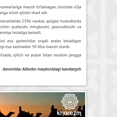
navkarlariga maosh to’lamagan. Urushda o’lja
iga in’om qilishi shart edi.
k mavzelarida 2396 navkar, qolgan hududlarda
qo’shin yuzboshi, mingboshi, yasovulboshi va
rmiya holatiga kelardi.
hini esa yarimchilar orqali erdan keladigan
gi esa xazinadan 50 tilla maosh olardi.
bo’lsada, qilich va yoylar bilan mudom jangga
davomida:
Alibobo maydonidagi
bandargoh