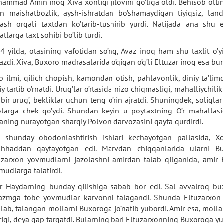
ammad Amin inoq Xiva xonligi jilovini qo’liga oldi. Behisob oltinl
an maishatbozlik, aysh-ishratdan bo’shamaydigan tiyiqsiz, lan
lash orqali taxtdan ko’tarib-tushirib yurdi. Natijada ana shu 
atlarga taxt sohibi bo’lib turdi.
4 yilda, otasining vafotidan so’ng, Avaz inoq ham shu taxlit o’yi
qazdi. Xiva, Buxoro madrasalarida o’qigan o’g’li Eltuzar inoq esa bun
b ilmi, qilich chopish, kamondan otish, pahlavonlik, diniy ta’li
tiy tartib o’rnatdi. Urug’lar o’rtasida nizo chiqmasligi, mahalliychi
 bir urug’, bekliklar uchun teng o’rin ajratdi. Shuningdek, soliqla
olarga chek qo’ydi. Shundan keyin u poytaxtning O’r mahallasi
laning nurayotgan sharqiy Polvon darvozasini qayta qurdirdi.
 shunday obodonlashtirish ishlari kechayotgan pallasida, X
hhaddan qaytayotgan edi. Marvdan chiqqanlarida ularni Bux
uzarxon yovmudlarni jazolashni amirdan talab qilganida, amir 
mudlarga talatirdi.
r Haydarning bunday qilishiga sabab bor edi. Sal avvalroq bu
azmga tobe yovmudlar karvonni talagandi. Shunda Eltuzarxon 
olab, talangan mollarni Buxoroga jo’natib yubordi. Amir esa, mollar
rigi, deya gap tarqatdi. Bularning bari Eltuzarxonning Buxoroga yur