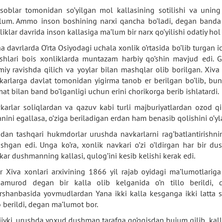
soblar tomonidan so’yilgan mol kallasining sotilishi va uning
lum. Ammo inson boshining narxi qancha bo’ladi, degan banda bo
liklar davrida inson kallasiga ma’lum bir narx qo’yilishi odatiy ho
ha davrlarda O’rta Osiyodagi uchala xonlik o’rtasida bo’lib turgan i
ishlari bois xonliklarda muntazam harbiy qo’shin mavjud edi. Gar
miy ravishda qilich va yoylar bilan mashqlar olib borilgan. Xiva
karlarga davlat tomonidan yigirma tanob er berilgan bo’lib, bu
mat bilan band bo’lganligi uchun erini chorikorga berib ishlatardi.
karlar soliqlardan va qazuv kabi turli majburiyatlardan ozod qil
anini egallasa, o’ziga beriladigan erdan ham benasib qolishini o’yl
dan tashqari hukmdorlar urushda navkarlarni rag’batlantirishni
ishgan edi. Unga ko’ra, xonlik navkari o’zi o’ldirgan har bir
kar dushmanning kallasi, qulog’ini kesib kelishi kerak edi.
r Xiva xonlari arxivining 1866 yil rajab oyidagi ma’lumotlarig
amurod degan bir kalla olib kelganida o’n tillo berildi, 
rshanbasida yovmudlardan Yana ikki kalla kesganga ikki latta saru
lo berildi, degan ma’lumot bor.
iiyki, urushda yoxud dushman tarafga qo’qqisdan hujum qilib, kall