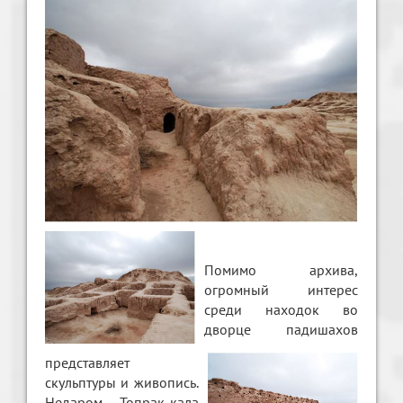
Помимо архива,
огромный интерес
среди находок во
дворце падишахов
представляет
скульптуры и живопись.
Недаром Топрак-кала