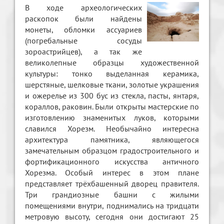
В ходе археологических
раскопок были найдены
монеты, обломки ассуариев
(погребальные сосуды
зороастрийцев), а так же
великолепные образцы художественной
культуры: тонко выделанная керамика,
шерстяные, шелковые ткани, золотые украшения
и ожерелье из 300 бус из стекла, пасты, янтаря,
кораллов, раковин. Были открыты мастерские по
изготовлению знаменитых луков, которыми
славился Хорезм. Необычайно интересна
архитектура памятника, являющегося
замечательным образцом градостроительного и
фортификационного искусства античного
Хорезма. Особый интерес в этом плане
представляет трёхбашенный дворец правителя.
Три грандиозные башни с жилыми
помещениями внутри, поднимались на тридцати
метровую высоту, сегодня они достигают 25