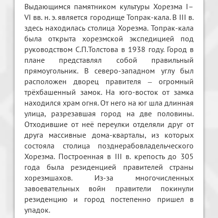
Выдающимся памятником культуры Хорезма I–
VI вв. н. э. является городище Топрак-кала. В III в.
здесь находилась столица Хорезма. Топрак-кала
была открыта хорезмской экспедицией под
руководством С.П.Толстова в 1938 году. Город в
плане представлял собой правильный
прямоугольник. В северо-западном углу был
расположен дворец правителя ‒ огромный
трёхбашенный замок. На юго-восток от замка
находился храм огня. От него на юг шла длинная
улица, разрезавшая город на две половины.
Отходившие от неё переулки отделяли друг от
друга массивные дома-кварталы, из которых
состояла столица позднерабовладельческого
Хорезма. Построенная в III в. крепость до 305
года была резиденцией правителей страны
хорезмшахов. Из-за многочисленных
завоевательных войн правители покинули
резиденцию и город постепенно пришел в
упадок.