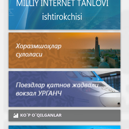
KO`P O`QILGANLAR