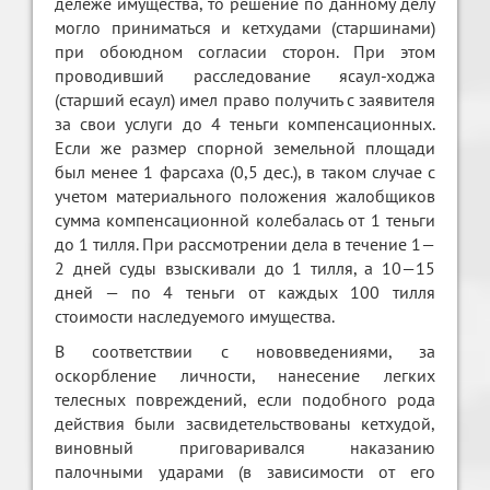
дележе имущества, то решение по данному делу
могло приниматься и кетхудами (старшинами)
при обоюдном согласии сторон. При этом
проводивший расследование ясаул-ходжа
(старший есаул) имел право получить с заявителя
за свои услуги до 4 теньги компенсационных.
Если же размер спорной земельной площади
был менее 1 фарсаха (0,5 дес.), в таком случае с
учетом материального положения жалобщиков
сумма компенсационной колебалась от 1 теньги
до 1 тилля. При рассмотрении дела в течение 1—
2 дней суды взыскивали до 1 тилля, а 10—15
дней — по 4 теньги от каждых 100 тилля
стоимости наследуемого имущества.
В соответствии с нововведениями, за
оскорбление личности, нанесение легких
телесных повреждений, если подобного рода
действия были засвидетельствованы кетхудой,
виновный приговаривался наказанию
палочными ударами (в зависимости от его