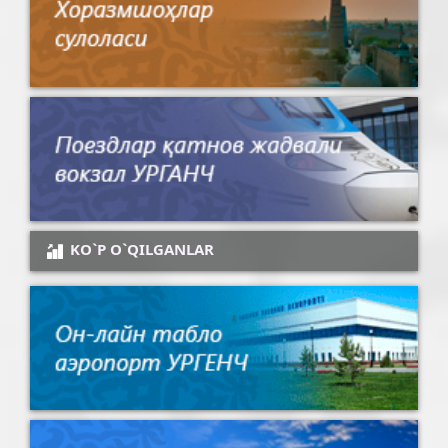
KO`P O`QILGANLAR