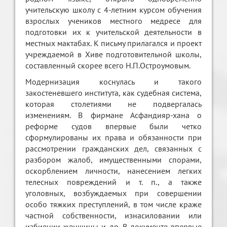
учительскую школу с 4-летним курсом обучения
взрослых учеников местного медресе для
подготовки их к учительской деятельности в
местных мактабах. К письму прилагался и проект
учреждаемой в Хиве подготовительной школы,
составленный скорее всего Н.П.Остроумовым.
Модернизация коснулась и такого
закостеневшего института, как судебная система,
которая столетиями не подвергалась
изменениям. В фирмане Асфандияр-хана о
реформе судов впервые были четко
сформулированы их права и обязанности при
рассмотрении гражданских дел, связанных с
разбором жалоб, имущественными спорами,
оскорблением личности, нанесением легких
телесных повреждений и т. п., а также
уголовных, возбуждаемых при совершении
особо тяжких преступлений, в том числе краже
частной собственности, изнасиловании или
избиении женщины и др. В документе впервые