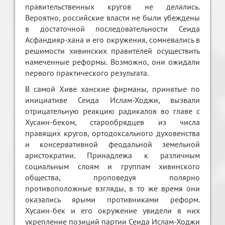
правительственных кругов не делались.
Вероятно, российские власти не были убеждены
в достаточной последовательности Сеида
Асфандияр-хана и его окружения, сомневались в
решимости хивинских правителей осуществить
намеченные реформы. Возможно, они ожидали
первого практического результата.
В самой Хиве ханские фирманы, принятые по
инициативе Сеида Ислам-Ходжи, вызвали
отрицательную реакцию радикалов во главе с
Хусаин-беком, старообрядцев из числа
правящих кругов, ортодоксального духовенства
и консервативной феодальной земельной
аристократии. Принадлежа к различным
социальным слоям и группам хивинского
общества, проповедуя полярно
противоположные взгляды, в то же время они
оказались ярыми противниками реформ.
Хусаин-бек и его окружение увидели в них
укрепление позиций партии Сеида Ислам-Ходжи