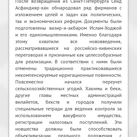
После возвращения из Санкт-Петербурга Сеид
Асфандияр-хан обнародовал ряд фирманов с
изложением целей и задач как политических,
так и экономических реформ. Документы были
подготовлены вазир-и-акбаром Ислам-Ходжой
и его единомышленниками. Именно благодаря
этому охватили все нововведения,
рассматривавшиеся на российско-хивинских
переговорах и признанные как целесообразные
для реализации. В соответствии с ними были
отменены традиционно практиковавшиеся
некомпенсируемые ирригационные повинности.
Повсеместно начался переучет
сельскохозяйственных угодий. Хакимы и беки,
другие главы местных администраций
вилайетов, бекств и городов получили
специальные тетради для ведения контроля за
использованием вакуфного имущества,
регистрации налоговых поступлений. Эти
новшества должны были способствовать
объективизации реального положения с