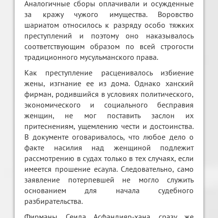
Аналогичные сборы оплачивали и осужденные
за кражу чужого имущества. Воровство
шариатом относилось к разряду особо тяжких
преступлений и поэтому оно наказывалось
соответствующим образом по всей строгости
традиционного мусульманского права.
Как преступление расценивалось избиение
жены, изгнание ее из дома. Однако ханский
фирман, родившийся в условиях политического,
экономического и социального бесправия
женщин, не мог поставить заслон их
притеснениям, ущемлению чести и достоинства.
В документе оговаривалось, что любое дело о
факте насилия над женщиной подлежит
рассмотрению в судах только в тех случаях, если
имеется прошение есаула. Следовательно, само
заявление потерпевшей не могло служить
основанием для начала судебного
разбирательства.
Фирманы Сеида Асфандияр-хана сразу же