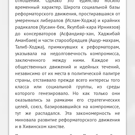
отношений. Однако это единство носило
временный характер. Широта социальной базы
реформаторского движения, простиравшаяся от
умеренных либералов (Ислам-Ходжа) и крайних
радикалов (Хусаин-бек, Якупбай-кара Ирниязов)
до консерваторов (Асфандияр-хан, Хаджибай
Аманбаев) и части старообрядцев (Ашур-махрам,
Талиб-Ходжа), примкнувших к реформаторам,
указывала на недолговечность компромисса,
заключенного между ними. Каждое из
общественных движений и идейных течений,
независимо от их места в политической палитре
страны, отстаивало прежде всего интересы того
класса или социальной группы, из среды
которого генезировало. Но как только они
оказывались за рамками его стратегических
целей, союз, базировавшийся на компромиссе,
тут же распадался. Эта закономерность не
миновала развитие реформаторского движения
и в Хивинском ханстве.