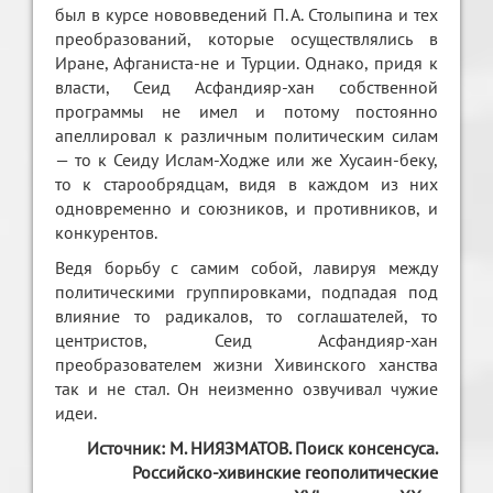
был в курсе нововведений П. А. Столыпина и тех
преобразований, которые осуществлялись в
Иране, Афганиста-не и Турции. Однако, придя к
власти, Сеид Асфандияр-хан собственной
программы не имел и потому постоянно
апеллировал к различным политическим силам
— то к Сеиду Ислам-Ходже или же Хусаин-беку,
то к старообрядцам, видя в каждом из них
одновременно и союзников, и противников, и
конкурентов.
Ведя борьбу с самим собой, лавируя между
политическими группировками, подпадая под
влияние то радикалов, то соглашателей, то
центристов, Сеид Асфандияр-хан
преобразователем жизни Хивинского ханства
так и не стал. Он неизменно озвучивал чужие
идеи.
Источник: М. НИЯЗМАТОВ. Поиск консенсуса.
Российско-хивинские геополитические