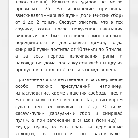
телосложения). Количество ударов не могло
превышать 25. За исполнение приговора
взыскивался «миршаб пули» (полицейский сбор)
от 1 до 2 теньги. Следует отметить, что в тех
случаях, когда после получения наказания
виновный не был способен самостоятельно
передвигаться и доставлялся домой, тогда
«миршаб пули» достигал от 10 теньги до 5 тилля,
а за весь период излечивания раны и
нахождения дома, доставку ему хлеба и других
продуктов платил по 2 теньги за каждый день.
Привлеченный к ответственности за совершение
особо тяжких преступлений, например,
изнасилование, кроме лишения свободы, нес и
материальную ответственность. Так, приговором
суда с него взыскивались от 2 до 20 тилля
«ясаул-пули» (караульный сбор) и «миршаб
пули», а при заточении в зиндан (темницу) —
«кунда пули», то есть плата за деревянные
колодки, в которые он заковывался.