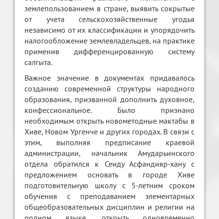
землепользованием в стране, выявить сокрытые
от учета сельскохозяйственные угодья
независимо от их классификации и упорядочить
налогообложение землевладельцев, на практике
применив дифференцированную систему
салгыта.
Важное значение в документах придавалось
созданию современной структуры народного
образования, призванной дополнить духовное,
конфессиональное. Было признано
необходимым открыть новометодные мактабы в
Хиве, Новом Ургенче и других городах. В связи с
этим, выполняя предписание краевой
администрации, начальник Амударьинского
отдела обратился к Сеиду Асфандияр-хану с
предложением основать в городе Хиве
подготовительную школу с 5-летним сроком
обучения с преподаванием элементарных
общеобразовательных дисциплин и религии на
родном языке, открыть одновременно