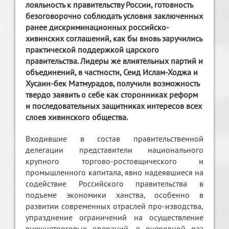
лояльность к правительству России, готовность
безоговорочно соблюдать условия заключенных
ранее дискриминационных российско-
хивинских соглашений, как бы вновь заручились
практической поддержкой царского
правительства. Лидеры же влиятельных партий и
объединений, в частности, Сеид Ислам-Ходжа и
Хусаин-бек Матмурадов, получили возможность
твердо заявить о себе как сторонниках реформ
и последовательных защитниках интересов всех
слоев хивинского общества.
Входившие в состав правительственной
делегации представители национального
крупного торгово-ростовщического и
промышленного капитала, явно надеявшиеся на
содействие Российского правительства в
подъеме экономики ханства, особенно в
развитии современных отраслей про-изводства,
упразднение ограничений на осуществление
внешнеторговых операций, в очередной раз