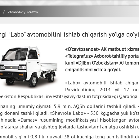
y
Zamonaviy Xorazm
gi “Labo” avtomobilini ishlab chiqarish yo’lga qo’yi
«O’zavtosanoat» AK matbuot xizma
«Telegraf.uz» Axborot-tahliliy portal
kuni «DjiEm O’zbekistan» AJ tomon
chiqarilishini yo’lga qo’ydi.
«Labo» avtomobili ishlab chiqari
Prezidentining 2014 yil 17 n
bekiston Respublikasi investitsiyaviy dasturi to’g’risida»gi Qarorig
ihaning umumiy qiymati 5,9 mln. AQSh dollarini tashkil qiladi. «
g donani tashki qiladi. «Shevrole Labo» - 550 kg.gacha yuk ko’ta
hinadir. «Damas» rusumining modifikatsiyasi hisoblangan avtom
ofalarga shahar va qishloq joylarda tashuvlarni amalga oshirish 
omobil sig’imi 0,8 litr, quvvati 38 ot kuchiga teng uch tsilindrli 