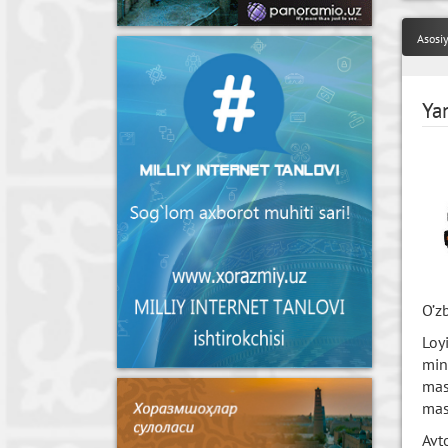
Asosi
Yan
O’z
Loy
min
mas
mas
Avt