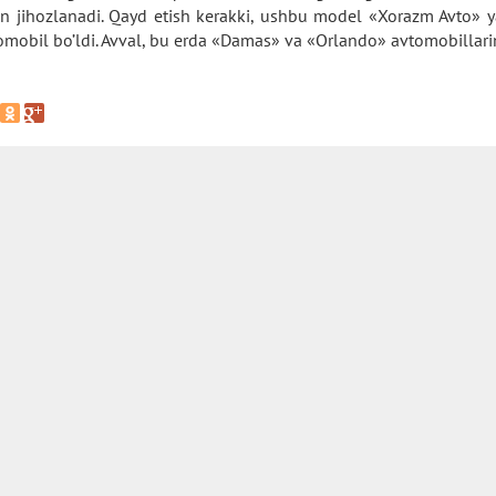
an jihozlanadi. Qayd etish kerakki, ushbu model «Xorazm Avto» y
omobil bo’ldi. Avval, bu erda «Damas» va «Orlando» avtomobillarini