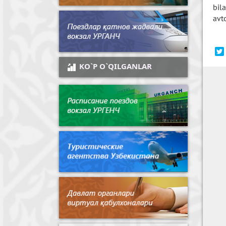
bil
avt
KO`P O`QILGANLAR