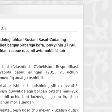
ldi
tining rahbari Rustam Rasul-Zodaning
iga bergan xabariga ko’ra, joriy yilnin 27 iyul
idan «Labo» rusumli avtomobil ishlab
shini o’zlashtirish O’zbekiston Respublikasi
oyabrda qabul qilingan «2015 yil uchun
a muvofiq amalga oshirildi.
Labo» ishlab chiqarishining yillik quvvati 5
rish quvvatiga ega bo’lgan o’rtacha mini-yuk
obil ochiq bort kuzoviga ega bo’lib, qisqa
uchun mo’ljallangan.
dvigatel, besh bosqichli mexanik uzatish qutisi