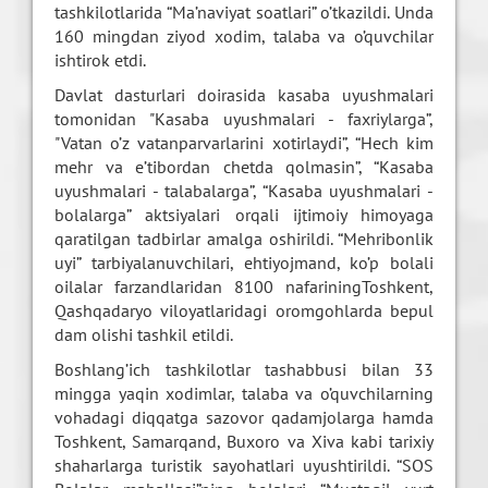
tashkilotlarida “Ma’naviyat soatlari” o’tkazildi. Unda
160 mingdan ziyod xodim, talaba va o’quvchilar
ishtirok etdi.
Davlat dasturlari doirasida kasaba uyushmalari
tomonidan "Kasaba uyushmalari - faxriylarga”,
"Vatan o’z vatanparvarlarini xotirlaydi”, “Hech kim
mehr va e’tibordan chetda qolmasin”, “Kasaba
uyushmalari - talabalarga”, “Kasaba uyushmalari -
bolalarga” aktsiyalari orqali ijtimoiy himoyaga
qaratilgan tadbirlar amalga oshirildi. “Mehribonlik
uyi” tarbiyalanuvchilari, ehtiyojmand, ko’p bolali
oilalar farzandlaridan 8100 nafariningToshkent,
Qashqadaryo viloyatlaridagi oromgohlarda bepul
dam olishi tashkil etildi.
Boshlang’ich tashkilotlar tashabbusi bilan 33
mingga yaqin xodimlar, talaba va o’quvchilarning
vohadagi diqqatga sazovor qadamjolarga hamda
Toshkent, Samarqand, Buxoro va Xiva kabi tarixiy
shaharlarga turistik sayohatlari uyushtirildi. “SOS