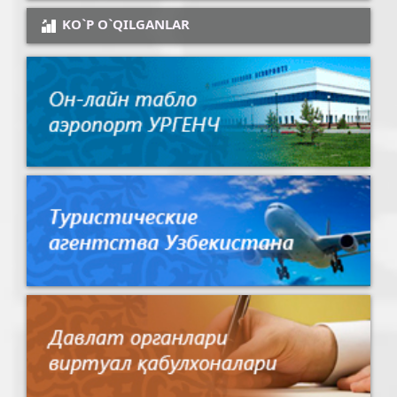
KO`P O`QILGANLAR