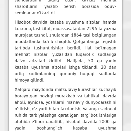
sharoitlarini yaratib berish borasida o’quv-
seminarlar o’tkazildi.
Hisobot davrida kasaba uyushma a’zolari hamda
korxona, tashkilot, muassasalardan 2296 ta yozma
murojaat tushdi, shulardan 1864 tasi belgilangan
muddatlarda ko’rib chiqildi. Qolganlariga tegishli
tartibda tushuntirishlar berildi. Hal bo’lmagan
mehnat nizolari yuzasidan fuqarolik sudlariga
da’vo arizalari kiritildi. Natijada, 50 ga yaqin
kasaba uyushma a’zolari ishga tiklandi, 20 dan
ortiq xodimlarning qonuniy huquqi sudlarda
himoya qilindi.
Xalqaro maydonda mafkuraviy kurashlar kuchayib
borayotgan hozirgi murakkab va tahlikali davrda
aholi, ayniqsa, yoshlarni ma’naviy dunyoqarashini
o’stirish, o’z yurti bilan faxrlanish, Vatanga sadoqat
ruhida tarbiyalashga qaratilgan targ’ibot ishlariga
alohida e’tibor qaratilib, hisobot davrida 2000 ga
yaqin boshlang’ich kasaba uyushma