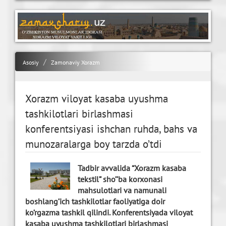
Asosiy
Zamonaviy Xorazm
Xorazm viloyat kasaba uyushma
tashkilotlari birlashmasi
konferentsiyasi ishchan ruhda, bahs va
munozaralarga boy tarzda o’tdi
Tadbir avvalida “Xorazm kasaba
tekstil” sho’’ba korxonasi
mahsulotlari va namunali
boshlang’ich tashkilotlar faoliyatiga doir
ko’rgazma tashkil qilindi. Konferentsiyada viloyat
kasaba uyushma tashkilotlari birlashmasi