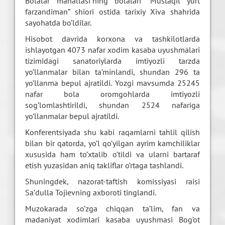
Bolalar mahallasi”ning bolalari “Mustaqil yurt
farzandiman” shiori ostida tarixiy Xiva shahrida
sayohatda bo’ldilar.
Hisobot davrida korxona va tashkilotlarda
ishlayotgan 4073 nafar xodim kasaba uyushmalari
tizimidagi sanatoriylarda imtiyozli tarzda
yo’llanmalar bilan ta’minlandi, shundan 296 ta
yo’llanma bepul ajratildi. Yozgi mavsumda 25245
nafar bola oromgohlarda imtiyozli
sog’lomlashtirildi, shundan 2524 nafariga
yo’llanmalar bepul ajratildi.
Konferentsiyada shu kabi raqamlarni tahlil qilish
bilan bir qatorda, yo’l qo’yilgan ayrim kamchiliklar
xususida ham to’xtalib o’tildi va ularni bartaraf
etish yuzasidan aniq takliflar o’rtaga tashlandi.
Shuningdek, nazorat-taftish komissiyasi raisi
Sa’dulla Tojievning axboroti tinglandi.
Muzokarada so’zga chiqqan ta’lim, fan va
madaniyat xodimlari kasaba uyushmasi Bog’ot