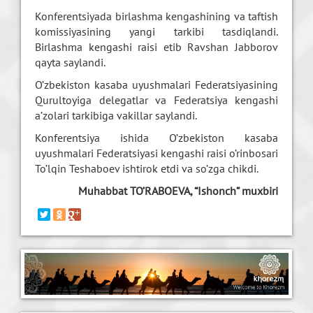
Konferentsiyada birlashma kengashining va taftish
komissiyasining yangi tarkibi tasdiqlandi.
Birlashma kengashi raisi etib Ravshan Jabborov
qayta saylandi.
O’zbekiston kasaba uyushmalari Federatsiyasining
Qurultoyiga delegatlar va Federatsiya kengashi
a’zolari tarkibiga vakillar saylandi.
Konferentsiya ishida O’zbekiston kasaba
uyushmalari Federatsiyasi kengashi raisi o’rinbosari
To’lqin Teshaboev ishtirok etdi va so’zga chikdi.
Muhabbat TO’RABOEVA, “Ishonch” muxbiri