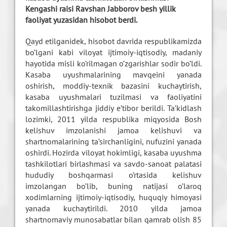
Kengashi raisi Ravshan Jabborov besh yillik
faoliyat yuzasidan hisobot berdi.
Qayd etilganidek, hisobot davrida respublikamizda
bo’lgani kabi viloyat ijtimoiy-iqtisodiy, madaniy
hayotida misli ko’rilmagan o’zgarishlar sodir bo’ldi.
Kasaba uyushmalarining mavqeini yanada
oshirish, moddiy-texnik bazasini kuchaytirish,
kasaba uyushmalari tuzilmasi va faoliyatini
takomillashtirishga jiddiy e’tibor berildi. Ta’kidlash
lozimki, 2011 yilda respublika miqyosida Bosh
kelishuv imzolanishi jamoa kelishuvi va
shartnomalarining ta’sirchanligini, nufuzini yanada
oshirdi. Hozirda viloyat hokimligi, kasaba uyushma
tashkilotlari birlashmasi va savdo-sanoat palatasi
hududiy boshqarmasi o’rtasida kelishuv
imzolangan bo’lib, buning natijasi o’laroq
xodimlarning ijtimoiy-iqtisodiy, huquqiy himoyasi
yanada kuchaytirildi. 2010 yilda jamoa
shartnomaviy munosabatlar bilan qamrab olish 85