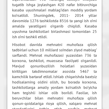
tugatib ishga joylashgan 420 nafar bitiruvchiga
kasaba uyushmalari mablag’idan moddiy yordam
ko’rsatildi. Shuningdek, 2011- 2014 yillar
davomida 1276 tashkilotda 8516 ta yangi ish o’rni
amalda yaratilgani o’rganib chiqildi. Kasaba
uyushma tashkilotlari birlashmasi tomonidan 25
ish o’rni tashkil etildi.
Hisobot davrida mehnatni muhofaza qilish
tadbirlari uchun 10 milliard so’mdan ziyod mablag’
sarflandi. Mehnat muhofazasi yuzasidan 736 ta
korxona, tashkilot, muassasa faoliyati o’rganildi.
Mavjud qonunbuzilish holatlari yuzasidan
kiritilgan takdimnomalar asosida 5467 ta
kamchilik bartaraf etildi. Ishlab chiqarishda baxtsiz
hodisalarning oldini olish, bu borada korxona,
tashkilotlarga amaliy yordam ko’rsatish bo’yicha
ham tegishli ishlar olib borildi. Faollar, ish
beruvchilar bilan mehnatni muhofaza qilish
qonun-qoidalariga rioya qilish, xalqaro mehnat
standartlarini tatbiq etish, xavfsiz mehnat