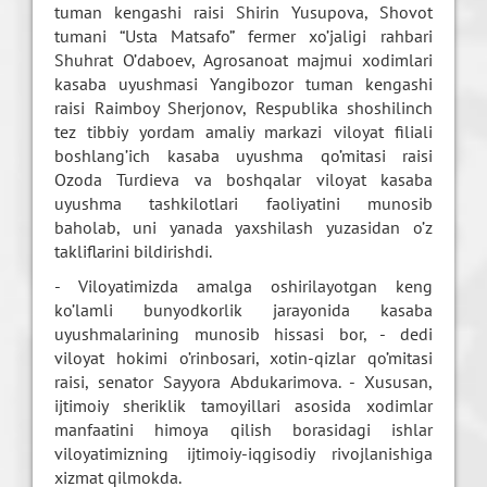
tuman kengashi raisi Shirin Yusupova, Shovot
tumani “Usta Matsafo” fermer xo’jaligi rahbari
Shuhrat O’daboev, Agrosanoat majmui xodimlari
kasaba uyushmasi Yangibozor tuman kengashi
raisi Raimboy Sherjonov, Respublika shoshilinch
tez tibbiy yordam amaliy markazi viloyat filiali
boshlang’ich kasaba uyushma qo’mitasi raisi
Ozoda Turdieva va boshqalar viloyat kasaba
uyushma tashkilotlari faoliyatini munosib
baholab, uni yanada yaxshilash yuzasidan o’z
takliflarini bildirishdi.
- Viloyatimizda amalga oshirilayotgan keng
ko’lamli bunyodkorlik jarayonida kasaba
uyushmalarining munosib hissasi bor, - dedi
viloyat hokimi o’rinbosari, xotin-qizlar qo’mitasi
raisi, senator Sayyora Abdukarimova. - Xususan,
ijtimoiy sheriklik tamoyillari asosida xodimlar
manfaatini himoya qilish borasidagi ishlar
viloyatimizning ijtimoiy-iqgisodiy rivojlanishiga
xizmat qilmokda.