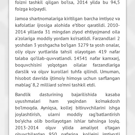
foizni tashkil qilgan bo’lsa, 2014 yilda bu 94,5
foizga ko’paydi.
Jamoa shartnomalariga kiritilgan barcha imtiyoz va
kafolatlar ijrosiga alohida e’tibor qaratildi. 2010-
2014 yillarda 31 mingdan ziyod ehtiyojmand oila
a’zolariga moddiy yordam ko’rsatildi. Farzandlari 2
yoshdan 3 yoshgacha bo’lgan 3279 ta yosh onalar,
oliy o’quv yurtlarida tahsil olayotgan 419 nafar
talaba qo’llab-quvvatlandi. 14541 nafar kamxarj,
boquvchisini yo’qotgan oilalar farzandlariga
darslik va o’quv kurollari tuhfa qilindi. Umuman,
hisobot davrida ijtimoiy himoya uchun sarflangan
mablag’ 8,2 milliard so’mni tashkil etdi.
Bandlik dasturining bajarilishida kasaba
uyushmalari ham yaqindan ko’makdosh
bo’lmoqda. Ayniqsa, kollej bitiruvchilarini ishga
joylashtirish, ularni moddiy rag’batlantirish
bo’yicha olib borilayotgan ishlar tahsinga loyiq.
2013-2014 o’quv yilida amaliyot o’tagan
o’quvchilardan 950 nafariga, kollejni imtiyozli