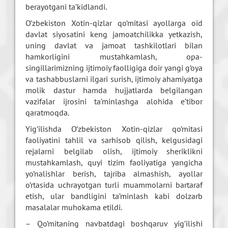
berayotgani ta’kidlandi.
O‘zbekiston Xotin-qizlar qo‘mitasi ayollarga oid
davlat siyosatini keng jamoatchilikka yetkazish,
uning davlat va jamoat tashkilotlari bilan
hamkorligini mustahkamlash, opa-
singillarimizning ijtimoiy faolligiga doir yangi g‘oya
va tashabbuslarni ilgari surish, ijtimoiy ahamiyatga
molik dastur hamda hujjatlarda belgilangan
vazifalar ijrosini ta’minlashga alohida e’tibor
qaratmoqda.
Yig‘ilishda O‘zbekiston Xotin-qizlar qo‘mitasi
faoliyatini tahlil va sarhisob qilish, kelgusidagi
rejalarni belgilab olish, ijtimoiy sheriklikni
mustahkamlash, quyi tizim faoliyatiga yangicha
yo‘nalishlar berish, tajriba almashish, ayollar
o‘rtasida uchrayotgan turli muammolarni bartaraf
etish, ular bandligini ta’minlash kabi dolzarb
masalalar muhokama etildi.
– Qo‘mitaning navbatdagi boshqaruv yig‘ilishi