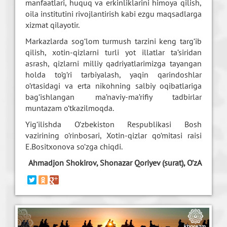
manfaatlari, huquq va erkinliklarini himoya qilish,
oila institutini rivojlantirish kabi ezgu maqsadlarga
xizmat qilayotir.
Markazlarda sog‘lom turmush tarzini keng targ‘ib
qilish, xotin-qizlarni turli yot illatlar ta’siridan
asrash, qizlarni milliy qadriyatlarimizga tayangan
holda to‘g‘ri tarbiyalash, yaqin qarindoshlar
o‘rtasidagi va erta nikohning salbiy oqibatlariga
bag‘ishlangan ma’naviy-ma’rifiy tadbirlar
muntazam o‘tkazilmoqda.
Yig‘ilishda O‘zbekiston Respublikasi Bosh
vazirining o‘rinbosari, Xotin-qizlar qo‘mitasi raisi
E.Bositxonova so‘zga chiqdi.
Ahmadjon Shokirov, Shonazar Qoriyev (surat), O‘zA