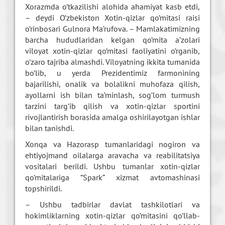
Xorazmda o‘tkazilishi alohida ahamiyat kasb etdi,
– deydi O‘zbekiston Xotin-qizlar qo‘mitasi raisi
o‘rinbosari Gulnora Ma’rufova. – Mamlakatimizning
barcha hududlaridan kelgan qo‘mita a’zolari
viloyat xotin-qizlar qo‘mitasi faoliyatini o‘rganib,
o‘zaro tajriba almashdi. Viloyatning ikkita tumanida
bo‘lib, u yerda Prezidentimiz farmonining
bajarilishi, onalik va bolalikni muhofaza qilish,
ayollarni ish bilan ta’minlash, sog‘lom turmush
tarzini targ‘ib qilish va xotin-qizlar sportini
rivojlantirish borasida amalga oshirilayotgan ishlar
bilan tanishdi.
Xonqa va Hazorasp tumanlaridagi nogiron va
ehtiyojmand oilalarga aravacha va reabilitatsiya
vositalari berildi. Ushbu tumanlar xotin-qizlar
qo‘mitalariga “Spark” xizmat avtomashinasi
topshirildi.
– Ushbu tadbirlar davlat tashkilotlari va
hokimliklarning xotin-qizlar qo‘mitasini qo‘llab-