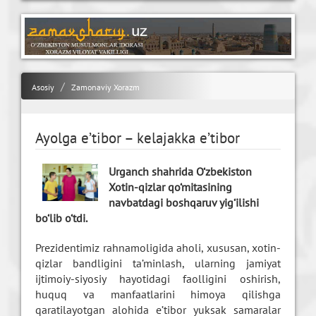
Asosiy
Zamonaviy Xorazm
Ayolga e’tibor – kelajakka e’tibor
Urganch shahrida O‘zbekiston
Xotin-qizlar qo‘mitasining
navbatdagi boshqaruv yig‘ilishi
bo‘lib o‘tdi.
Prezidentimiz rahnamoligida aholi, xususan, xotin-
qizlar bandligini ta’minlash, ularning jamiyat
ijtimoiy-siyosiy hayotidagi faolligini oshirish,
huquq va manfaatlarini himoya qilishga
qaratilayotgan alohida e’tibor yuksak samaralar