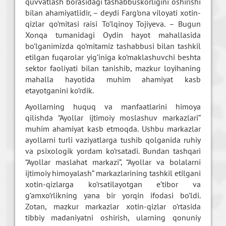
quvvatlash borasidagi tashabbuskorligini oshirishi
bilan ahamiyatlidir, – deydi Farg‘ona viloyati xotin-
qizlar qo‘mitasi raisi To‘lqinoy Tojiyeva. – Bugun
Xonqa tumanidagi Oydin hayot mahallasida
bo‘lganimizda qo‘mitamiz tashabbusi bilan tashkil
etilgan fuqarolar yig‘iniga ko‘maklashuvchi beshta
sektor faoliyati bilan tanishib, mazkur loyihaning
mahalla hayotida muhim ahamiyat kasb
etayotganini ko‘rdik.
Ayollarning huquq va manfaatlarini himoya
qilishda “Ayollar ijtimoiy moslashuv markazlari”
muhim ahamiyat kasb etmoqda. Ushbu markazlar
ayollarni turli vaziyatlarga tushib qolganida ruhiy
va psixologik yordam ko‘rsatadi. Bundan tashqari
“Ayollar maslahat markazi”, “Ayollar va bolalarni
ijtimoiy himoyalash” markazlarining tashkil etilgani
xotin-qizlarga ko‘rsatilayotgan e’tibor va
g‘amxo‘rlikning yana bir yorqin ifodasi bo‘ldi.
Zotan, mazkur markazlar xotin-qizlar o‘rtasida
tibbiy madaniyatni oshirish, ularning qonuniy