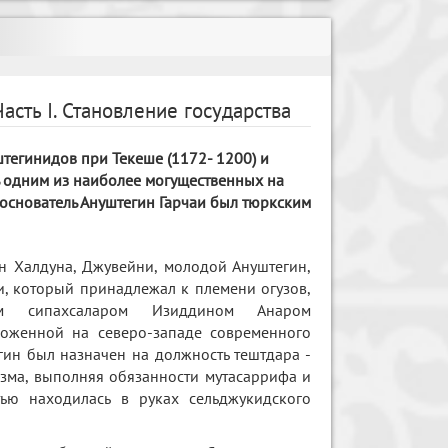
 I. Становление государства
тегинидов при Текеше (1172- 1200) и
 одним из наиболее могущественных на
 основатель Ануштегин Гарчаи был тюркским
н Халдуна, Джувейни, молодой Ануштегин,
, который принадлежал к племени огузов,
им сипахсаларом Изиддином Анаром
положенной на северо-западе современного
гин был назначен на должность тештдара -
езма, выполняя обязанности мутасаррифа и
ью находилась в руках сельджукидского