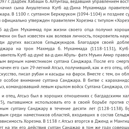
097 г. Дадбек Хабаши б. Алтунташ, ведавший управлением вос
начил сына Ануштегина Кутб ад-Дина Мухаммада правителе
кара. В 1100 г. султаном Беркяруком (1094-1104) и позднее
 официально утвержден правителем Хорезма с титулом «Хорез
б ад-Дин Мухаммад при жизни своего отца получил хороше
мени он был известен как волевая личность, покровитель нау
ди других вассалов Сельджукидов. Благодаря своей добл
джара на трон Махмуда б. Мухаммада (1118-1131), Кут
авитель Кутб ад-дунё ва-д-дин Абуль- фатх Муъин Амир право
ым верным наместником султана Санджара. После eго смерти
начен его сын 29-легний Атсыз, получивший, как и его отец, 
скусство, писал рубаи и касыды на фарси. Вместе с тем, он о
е особое внимание султана Санджара. В битве с карахани
ыз, командовавший левым крылом войск Султана Санджара, спа
 и отец, Атсыз был в хороших отношениях с багдадскими хал
5), пытавшимся использовать его в своей борьбе против с
ным султану Санджару в течение десяти лет (1128-1138).
вым среди наместников областей, входивших в состав Сельдж
ависимость Хорезма. В 1138 г. Атсыз вторгся в Дженд и Манги
ет на эти его действия султан Санджар в том же году совер