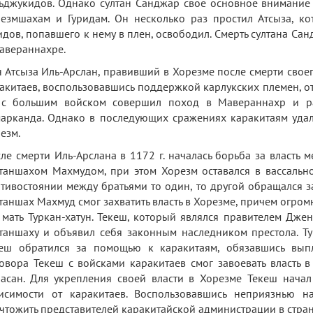
ьджукидов. Однако султан Санджар свое основное внимание 
езмшахам и Гуридам. Он несколько раз простил Атсыза, ко
идов, попавшего к нему в плен, освободил. Смерть султана Сан
авераннахре.
 Атсыза Иль-Арслан, правивший в Хорезме после смерти своег
акитаев, воспользовавшись поддержкой карлукских племен, от
 с большим войском совершил поход в Мавераннахр и ра
арканда. Однако в последующих сражениях каракитаям удалос
езм.
ле смерти Иль-Арслана в 1172 г. началась борьба за власть
таншахом Махмудом, при этом Хорезм оставался в вассально
тивостоянии между братьями то один, то другой обращался 
таншах Махмуд смог захватить власть в Хорезме, причем огром
 мать Туркан-хатун. Текеш, который являлся правителем Дже
таншаху и объявил себя законным наследником престола. Ту
еш обратился за помощью к каракитаям, обязавшись выпл
овора Текеш с войсками каракитаев смог завоевать власть в 
асан. Для укрепления своей власти в Хорезме Текеш начал
исимости от каракитаев. Воспользовавшись неприязнью н
чтожить представителей каракитайской администрации в стран