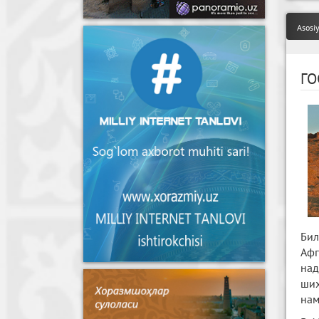
Asosi
ГО
Бил
Афг
над
ших
нам