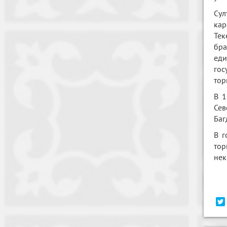
Сул
кар
Тек
бра
еди
гос
тор
В 1
Сев
Баг
В г
тор
нек