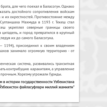
брата, для чего поехал в Баласогун. Однако
казать достойного сопротивления войскам
а и их окрестностей. Противостояние между
 Султаншаха Махмуда в 1193 г. Текеш стал
екеш укреплял северные границы своего
а цитадель, и город превратился в крупный
ледуя их до самого Баласогуна.
76— 1194), присоединил к своим владениям
шахов занимало огромную территорию - от
енческая система, развивались транзитная
вать контрибуцию каракитаям, а управление
прочным. Хорезму угрожали Гуриды.
м в истории государственности Узбекистана
Ўзбекистон файласуфлари миллий жамияти"