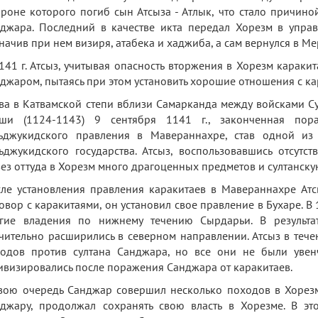
роне которого погиб сын Атсыза - Атлык, что стало причино
джара. Последний в качестве икта передал Хорезм в упра
начив при нем визиря, атабека и хаджиба, а сам вернулся в Ме
141 г. Атсыз, учитывая опасность вторжения в Хорезм караки
джаром, пытаясь при этом установить хорошие отношения с ка
ва в Катвамской степи вблизи Самарканда между войсками С
йши (1124-1143) 9 сентября 1141 г., законченная пор
ьджукидского правления в Мавераннахре, став одной из
ьджукидского государства. Атсыз, воспользовавшись отсутс
ез оттуда в Хорезм много драгоценных предметов и султанскую
ле установления правления каракитаев в Мавераннахре Атс
овор с каракитаями, он установил свое правление в Бухаре. В 
гие владения по нижнему течению Сырдарьи. В результа
чительно расширились в северном направлении. Атсыз в теч
одов против султана Санджара, но все они не были увен
ивизировались после поражения Санджара от каракитаев.
вою очередь Санджар совершил несколько походов в Хорезм,
джару, продолжал сохранять свою власть в Хорезме. В эт