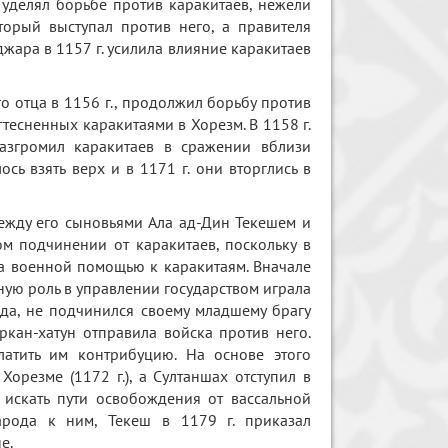
уделял борьбе против каракитаев, нежели
торый выступал против него, а правителя
джара в 1157 г. усилила влияние каракитаев
о отца в 1156 г., продолжил борьбу против
тесненных каракитаями в Хорезм. В 1158 г.
згромил каракитаев в сражении вблизи
ь взять верх и в 1171 г. они вторглись в
 между его сыновьями Ала ад-Дин Текешем и
м подчинении от каракитаев, поскольку в
за военной помощью к каракитаям. Вначале
ную роль в управлении государством играла
нда, не подчинился своему младшему брагу
ркан-хатун отправила войска против него.
атить им контрибуцию. На основе этого
Хорезме (1172 г.), а Султаншах отступил в
 искать пути освобождения от вассальной
арода к ним, Текеш в 1179 г. приказал
е.