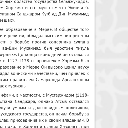
точных областей государства Сельджукидов,
м Хорезма и его мукта вместо Экинчи б.
 султаном Санджаром Кутб ад-Дин Мухаммад
м шах».
е образование в Мерве. В обществе того
ки и религии, обладал высоким авторитетом
ести в борьбе против соперника султана
б ад-Дин Мухаммад был удостоен титула
верных». До конца своих дней он оставался
 в 1127-1128 гг. правителем Хорезма был
образование в Мерве. Он высоко ценил науку
бладал воинскими качествами, чем привлек к
дским правителем Самарканда Арсланханом
с ему жизнь.
ифами, в частности, с Мустаржидом (1118-
ултана Санджара, однако Атсыз оставался
 Будучи умным и дальновидным политиком,
укидского государства, он начал борьбу за
шлак, присоединив их к своим владениям. В
шил поход в Хорезм и осадил Хазарасп, при