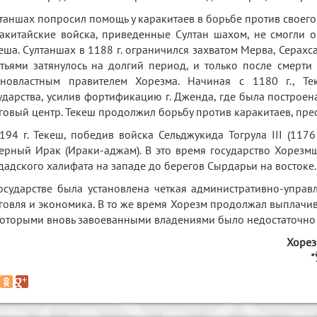
таншах попросил помощь у каракитаев в борьбе против своего 
акитайские войска, приведенные Султан шахом, не смогли о
еша. Султаншах в 1188 г. ограничился захватом Мерва, Серахс
тьями затянулось на долгий период, и только после смерти
новластным правителем Хорезма. Начиная с 1180 г., Т
ударства, усилив фортификацию г. Дженда, где была построен
говый центр. Текеш продолжил борьбу против каракитаев, прес
194 г. Текеш, победив войска Сельджукида Тогрула III (11
ерный Ирак (Ираки-аджам). В это время государство Хорезм
дадского халифата на западе до берегов Сырдарьи на востоке.
осударстве была установлена четкая административно-управл
говля и экономика. В то же время Хорезм продолжал выплачи
оторыми вновь завоеванными владениями было недостаточно 
Хорез
"