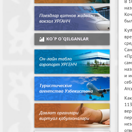
В 1
наз
Коч
был
Кут
вре
KO`P O`QILGANLAR
сре
Сан
«Пр
сам
наз
и и
себ
Атс
Как
113
вер
пер
нез
отв