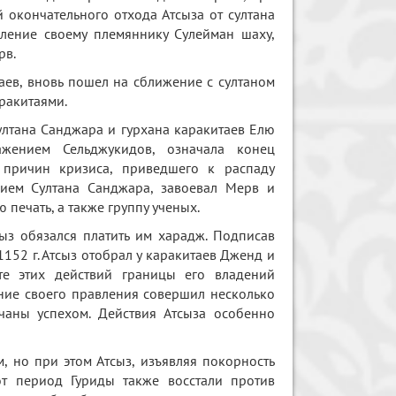
й окончательного отхода Атсыза от султана
вление своему племяннику Сулейман шаху,
рв.
таев, вновь пошел на сближение с султаном
ракитаями.
ултана Санджара и гурхана каракитаев Елю
ажением Сельджукидов, означала конец
 причин кризиса, приведшего к распаду
твием Султана Санджара, завоевал Мерв и
 печать, а также группу ученых.
ыз обязался платить им харадж. Подписав
1152 г. Атсыз отобрал у каракитаев Дженд и
те этих действий границы его владений
ение своего правления совершил несколько
чаны успехом. Действия Атсыза особенно
 но при этом Атсыз, изъявляя покорность
от период Гуриды также восстали против