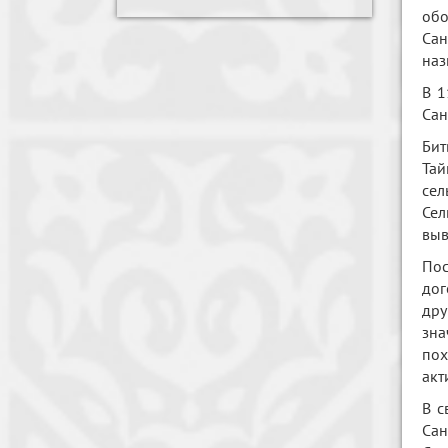
обо
Сан
наз
В 1
Сан
Бит
Та
сел
Сел
выв
Пос
дог
дру
зна
пох
акт
В с
Сан