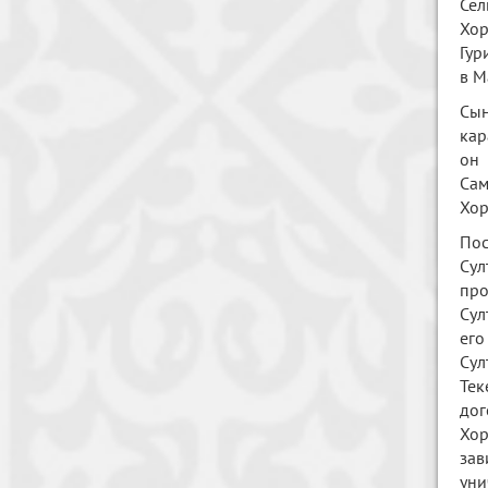
Сел
Хор
Гур
в М
Сын
кар
он
Сам
Хор
Пос
Сул
про
Сул
его
Сул
Тек
дог
Хор
зав
уни