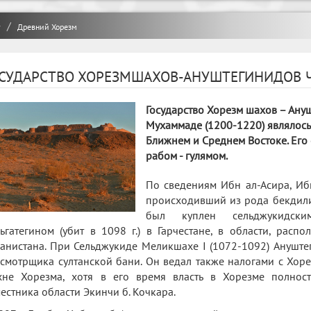
y
Древний Хорезм
СУДАРСТВО ХОРЕЗМШАХОВ-АНУШТЕГИНИДОВ Часть
Государство Хорезм шахов – Ануш
Мухаммаде (1200-1220) являлось
Ближнем и Среднем Востоке. Его
рабом - гулямом.
По сведениям Ибн ал-Асира, Иб
происходивший из рода бекдили
был куплен сельджукидск
ьгатегином (убит в 1098 г.) в Гарчестане, в области, рас
анистана. При Сельджукиде Меликшахе I (1072-1092) Ануште
смотрщика султанской бани. Он ведал также налогами с Хор
не Хорезма, хотя в его время власть в Хорезме полност
естника области Экинчи б. Кочкара.