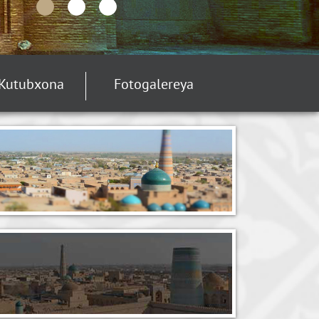
Kutubxona
Fotogalereya