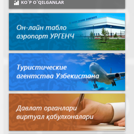
KO`P O`QILGANLAR