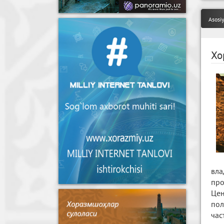
Asosi
Хо
вла
про
Цен
пол
час