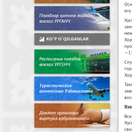
Осн
его
Хус
зам
меж
KO`P O`QILGANLAR
Хор
про
—13
Спу
гор
Хор
Так
зав
вос
Вза
Вск
Хус
сво