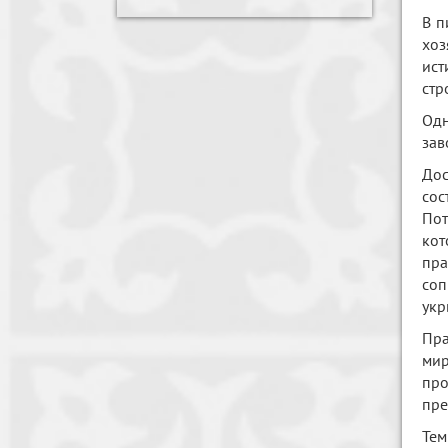
В п
хоз
ист
стр
Одн
зав
Дос
сос
Пот
кот
пра
соп
укр
Пра
мир
пр
пре
Тем