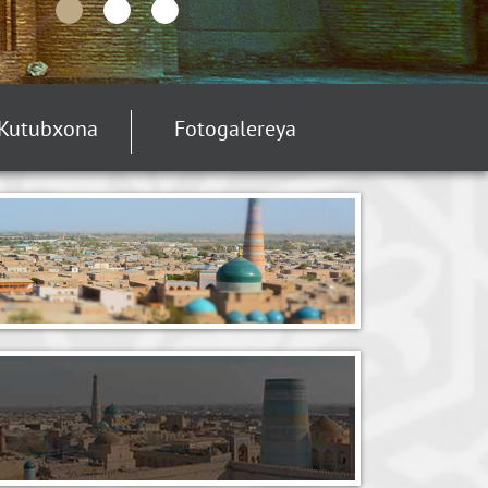
Kutubxona
Fotogalereya