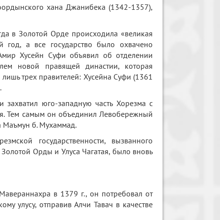
оордынского хана Джанибека (1342-1357),
огда в Золотой Орде происходила «великая
й год, а все государство было охвачено
 Амир Хусейн Суфи объявил об отделении
елем новой правящей династии, которая
о лишь трех правителей: Хусейна Суфи (1361
.
и захватил юго-западную часть Хорезма с
тая. Тем самым он объединил Левобережный
ча Маъмун б. Мухаммад.
езмской государственности, вызванного
Золотой Орды и Улуса Чагатая, было вновь
Мавераннахра в 1379 г., он потребовал от
ому улусу, отправив Алчи Тавач в качестве