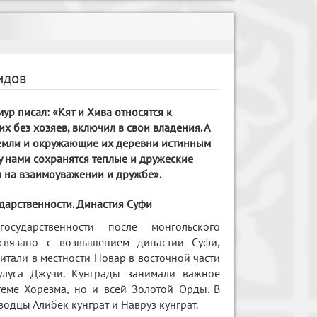
идов
ур писал: «Кят и Хива относятся к
их без хозяев, включил в свои владения. А
 земли и окружающие их деревни истинным
у нами сохранятся теплые и дружеские
я на взаимоуважении и дружбе».
арственности. Династия Суфи
осударственности после монгольского
 связано с возвышением династии Суфи,
тали в местности Новар в восточной части
улуса Джучи. Кунграды занимали важное
теме Хорезма, но и всей Золотой Орды. В
водцы Алибек кунграт и Навруз кунграт.