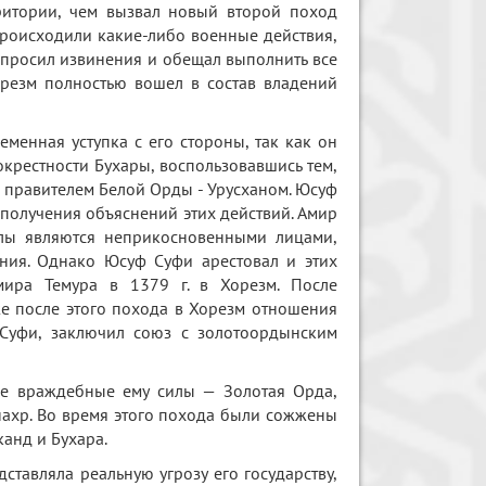
ритории, чем вызвал новый второй поход
происходили какие-либо военные действия,
опросил извинения и обещал выполнить все
резм полностью вошел в состав владений
менная уступка с его стороны, так как он
окрестности Бухары, воспользовавшись тем,
с правителем Белой Орды - Урусханом. Юсуф
 получения объяснений этих действий. Амир
ослы являются неприкосновенными лицами,
ения. Однако Юсуф Суфи арестовал и этих
мира Темура в 1379 г. в Хорезм. После
же после этого похода в Хорезм отношения
Суфи, заключил союз с золотоордынским
все враждебные ему силы — Золотая Орда,
ахр. Во время этого похода были сожжены
анд и Бухара.
ставляла реальную угрозу его государству,