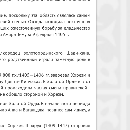
е, поскольку эта область являлась самым
евой степью. Отсюда исходила постоянная
ущих ожесточенную борьбу за владычество
и Амира Темура 9 февраля 1405 г.
ководец золотоордынского Шади-хана,
его родственники играли заметную роль в
 808 г.х./1405—1406 гг. завоевал Хорезм и
ну Дашти- Кипчака». В Золотой Орде в этот
ой происходила частая смена правителей -
 не обошло стороной и Хорезм.
анов Золотой Орды. В начале этого периода
ир Анка и Багальджа, позднее сам Идику, а
ие Хорезм. Шахрух (1409-1447) отправил