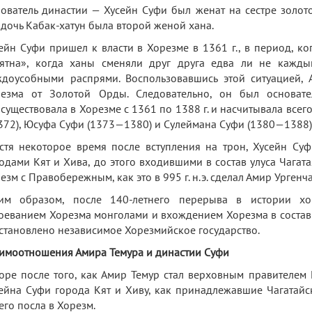
ователь династии — Хусейн Суфи был женат на сестре золот
 дочь Кабак-хатун была второй женой хана.
ейн Суфи пришел к власти в Хорезме в 1361 г., в период, к
ятна», когда ханы сменяли друг друга едва ли не кажды
доусобными распрями. Воспользовавшись этой ситуацией,
езма от Золотой Орды. Следовательно, он был основат
существовала в Хорезме с 1361 по 1388 г. и насчитывала всег
72), Юсуфа Суфи (1373—1380) и Сулеймана Суфи (1380—1388)
стя некоторое время после вступления на трон, Хусейн Суф
одами Кят и Хива, до этого входившими в состав улуса Чага
езм с Правобережным, как это в 995 г. н.э. сделал Амир Урген
им образом, после 140-летнего перерыва в истории хор
оеванием Хорезма монголами и вхождением Хорезма в состав 
становлено независимое Хорезмийское государство.
имоотношения Амира Темура и династии Суфи
оре после того, как Амир Темур стал верховным правителем 
ейна Суфи города Кят и Хиву, как принадлежавшие Чагатайск
его посла в Хорезм.