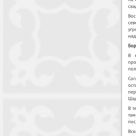
саа
Вос
сев
угр
над
Бор
В 
про
пол
Сог
ост
пер
Шад
В т
там
пос
Вск