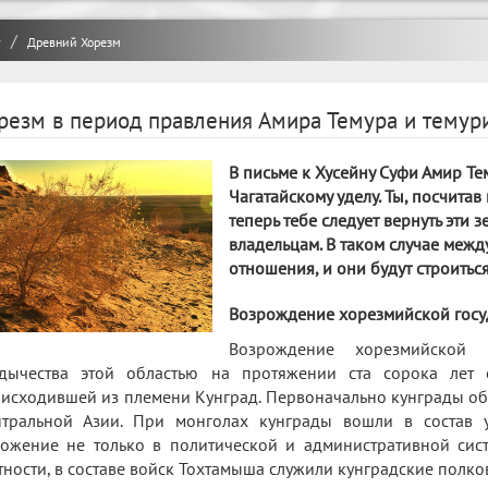
y
Древний Хорезм
резм в период правления Амира Темура и темур
В письме к Хусейну Суфи Амир Тем
Чагатайскому уделу. Ты, посчитав 
теперь тебе следует вернуть эти
владельцам. В таком случае межд
отношения, и они будут строитьс
Возрождение хорезмийской госуд
Возрождение хорезмийской г
дычества этой областью на протяжении ста сорока лет
исходившей из племени Кунград. Первоначально кунграды оби
тральной Азии. При монголах кунграды вошли в состав 
ожение не только в политической и административной сис
тности, в составе войск Тохтамыша служили кунградские полко