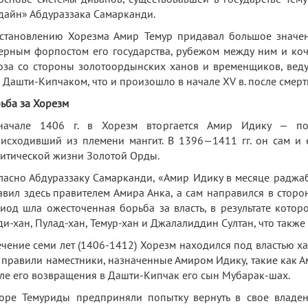
дайн» Абдураззака Самарканди.
становлению Хорезма Амир Темур придавал большое значени
ерным форпостом его государства, рубежом между ним и коч
оза со стороны золотоордынских ханов и временщиков, вед
 Дашти-Кипчаком, что и произошло в начале XV в. после смерт
ьба за Хорезм
начале 1406 г. в Хорезм вторгается Амир Идику — пол
исходивший из племени мангит. В 1396—1411 гг. он сам и 
итической жизни Золотой Орды.
ласно Абдураззаку Самарканди, «Амир Идику в месяце раджаб
авил здесь правителем Амира Анка, а сам направился в сторо
иод шла ожесточенная борьба за власть, в результате котор
и-хан, Пулад-хан, Темур-хан и Джалалиддин Султан, что также
ечение семи лет (1406-1412) Хорезм находился под властью х
 правили наместники, назначенные Амиром Идику, такие как Ам
ле его возвращения в Дашти-Кипчак его сын Мубарак-шах.
оре Темуриды предприняли попытку вернуть в свое владен