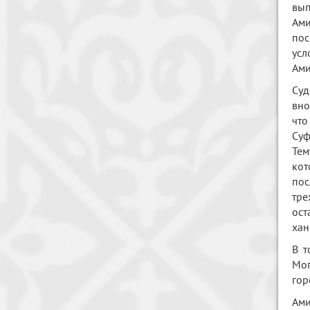
вып
Ами
пос
усл
Ами
Суд
вно
что
Суф
Тем
кот
пос
тре
ост
хан
В т
Мог
гор
Ами