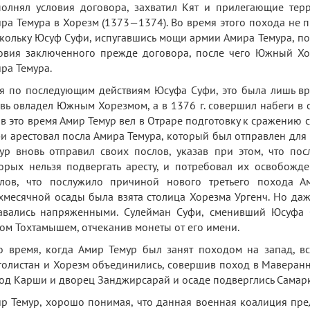
олнял условия договора, захватил Кят и прилегающие тер
ра Темура в Хорезм (1373—1374). Во время этого похода не 
кольку Юсуф Суфи, испугавшись мощи армии Амира Темура, п
овия заключенного прежде договора, после чего Южный Хо
ра Темура.
я по последующим действиям Юсуфа Суфи, это была лишь вре
вь овладел Южным Хорезмом, а в 1376 г. совершил набеги в 
 в это время Амир Темур вел в Отраре подготовку к сражению 
и арестовал посла Амира Темура, который был отправлен для
ур вновь отправил своих послов, указав при этом, что п
орых нельзя подвергать аресту, и потребовал их освобожд
лов, что послужило причиной нового третьего похода А
хмесячной осады была взята столица Хорезма Ургенч. Но да
авались напряженными. Сулейман Суфи, сменивший Юсуфа 
ом Тохтамышем, отчеканив монеты от его имени.
о время, когда Амир Темур был занят походом на запад, 
олистан и Хорезм объединились, совершив поход в Маверанн
од Карши и дворец Занджирсарай и осаде подверглись Самарк
р Темур, хорошо понимая, что данная военная коалиция пред