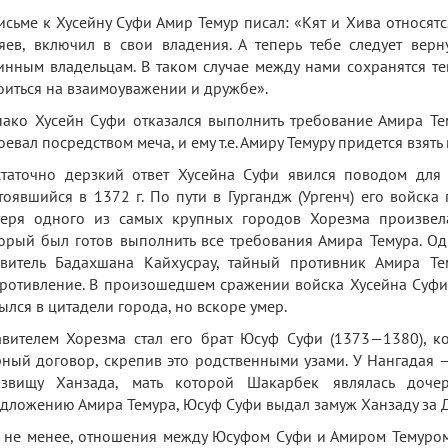
исьме к Хусейну Суфи Амир Темур писал: «Кят и Хива относятся
яев, включил в свои владения. А теперь тебе следует ве
инным владельцам. В таком случае между нами сохранятся т
оиться на взаимоуважении и дружбе».
ако Хусейн Суфи отказался выполнить требование Амира Тему
оевал посредством меча, и ему т.е. Амиру Темуру придется взят
таточно дерзкий ответ Хусейна Суфи явился поводом для
тоявшийся в 1372 г. По пути в Гургандж (Ургенч) его войска
еря одного из самых крупных городов Хорезма произвела
орый был готов выполнить все требования Амира Темура. О
витель Бадахшана Кайхусрау, тайный противник Амира Те
ротивление. В произошедшем сражении войска Хусейна Суфи 
ылся в цитадели города, но вскоре умер.
вителем Хорезма стал его брат Юсуф Суфи (1373—1380), к
ный договор, скрепив это родственными узами. У Нангадая 
озвищу Ханзада, мать которой Шакарбек являлась доче
дложению Амира Темура, Юсуф Суфи выдал замуж Ханзаду за 
 не менее, отношения между Юсуфом Суфи и Амиром Темуро