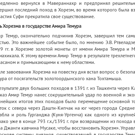
едленно вернулся в Мавераннахр и предпринял решительны
ершил последний поход в Хорезм, во время которого была взя
астия Суфи прекратила свое существование.
ь Хорезма в государстве Амира Темура
р Темур, окончательно подчинив Хорезм, завершил тем са
стью. Это важнейшее событие было, по мнению Э.В. Ртвеладз
9 гг. в Хорезме золотой монеты от имени Амира Темура и
ахикала. К этому времени Амир Темур в результате трехлетнего
асаном и примыкающими к нему областями.
ле завоевания Хорезма на повестку дня встал вопрос о безоп
ура от посягательств золотоордынского хана Тохтамыша.
езультате двух больших походов в 1391 г. из Ташкента через Ка
каз Амир Темур нанес сокрушительный удар по военной и эк
нейших итогов этих походов было перемещение основной т
ток с севера через Дашти-Кипчак на юг через города Средней
абла и роль Гурганджа (Куня-Ургенча) как одного из крупн
ако уже в конце 793 г.х./1391 г. при возвращении из похода
а Джанги кавчина Мусаке, чтобы восстановить Хорезм». Управ
основе системы диванов, существовавшей в государстве Тем