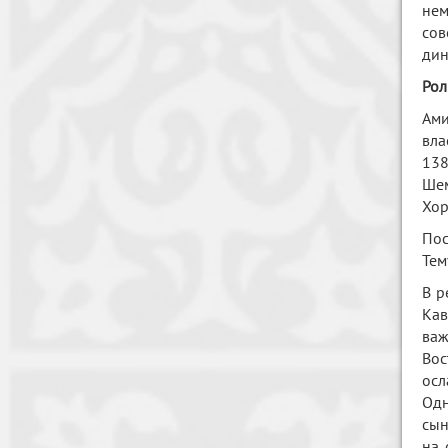
нем
сов
дин
Рол
Ами
вла
138
Шем
Хор
Пос
Тем
В р
Кав
важ
Вос
осл
Одн
сын
на 