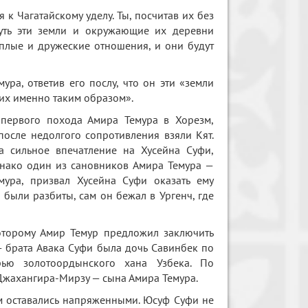
 к Чагатайскому уделу. Ты, посчитав их без
рнуть эти земли и окружающие их деревни
еплые и дружеские отношения, и они будут
ра, ответив его послу, что он эти «земли
ь их именно таким образом».
 первого похода Амира Темура в Хорезм,
 после недолгого сопротивления взяли Кят.
 сильное впечатление на Хусейна Суфи,
днако один из сановников Амира Темура —
мура, призвал Хусейна Суфи оказать ему
были разбиты, сам он бежал в Ургенч, где
оторому Амир Темур предложил заключить
— брата Авака Суфи была дочь Савинбек по
рью золотоордынского хана Узбека. По
Джахангира-Мирзу — сына Амира Темура.
м оставались напряженными. Юсуф Суфи не