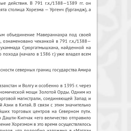
е действия. В 791 г.х./1388—1389 гг. он
та столица Хорезма — Ургенч (Гургандж), а
мым объединение Мавераннахра под своей
е, ознаменовано чеканкой в 791 г.х./1388—
 Мухаммада Суюргатмышхана, найденной на
 похода (начало в 1386 г.) уже владел всем
асности северных границ государства Амира
захстан и Волгу и особенно в 1395 г. через
ономической мощи Золотой Орды. Одним из
орговой магистрали, соединяющей Запад и
 Азии в Китай. В связи с этим значительно
ейших торговых центров на Северном пути.
 в Дашти-Кипчак «его величество отправило
ление Хорезмом в это время осуществлялось
уридов, что подробно изложено в «Матлаи