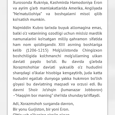
Xurosonda Rukniya, Kashmirda Hamodoniya Eron
va ayrim g’arb mamlakatlarida Amerika, Angliyada
“Ne’matullohiya” va boshqalarni misol qilib
ko’rsatish mumkin.
Najmiddin Kubro tarixda buyuk allomagina emas,
balki o’z vatanining ozodligi uchun mislsiz mardlik
namunalarini ko’rsatgan milliy qahramon sifatida
ham nom qoldirgandir. XIII asrning boshlariga
kelib (1206-1215) Mo’g’ulistonda Chingizxon
boshchiligida ko’chmanchi mo’g’ullarning ulkan
davlati paydo bo’ldi. Bu davrda g’arbda
Xorazmshohlar davlati yuksalib o’z hududini
sharqdagi o’lkalar hisobiga kengaytirib, juda katta
hududni egallab dunyoga yakka hukmron bo’lish
g’oyasi bu davlatning maqsadi va orzusi edi. Bu
davrni Shoir Jo’shqin (Jumanazar Jobborov)
–“Haqqim bor maning” she’rida shunday ta’riflaydi.
Adi, Xorazmshoh surganda davron,
Bir yonu Gurjiston, bir yoni Eron.
O’ttiz uch o’lkaning xirojin olgan,