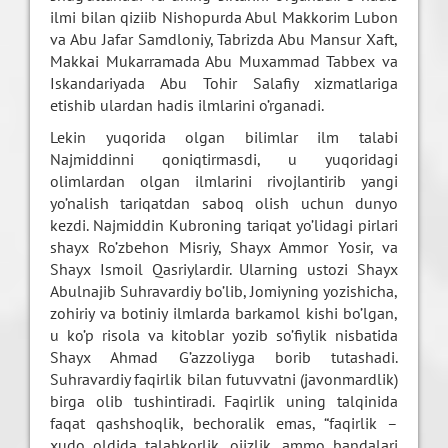
ilmi bilan qiziib Nishopurda Abul Makkorim Lubon
va Abu Jafar Samdloniy, Tabrizda Abu Mansur Xaft,
Makkai Mukarramada Abu Muxammad Tabbex va
Iskandariyada Abu Tohir Salafiy xizmatlariga
etishib ulardan hadis ilmlarini o’rganadi.
Lekin yuqorida olgan bilimlar ilm talabi
Najmiddinni qoniqtirmasdi, u yuqoridagi
olimlardan olgan ilmlarini rivojlantirib yangi
yo’nalish tariqatdan saboq olish uchun dunyo
kezdi. Najmiddin Kubroning tariqat yo’lidagi pirlari
shayx Ro’zbehon Misriy, Shayx Ammor Yosir, va
Shayx Ismoil Qasriylardir. Ularning ustozi Shayx
Abulnajib Suhravardiy bo’lib, Jomiyning yozishicha,
zohiriy va botiniy ilmlarda barkamol kishi bo’lgan,
u ko’p risola va kitoblar yozib so’fiylik nisbatida
Shayx Ahmad G’azzoliyga borib tutashadi.
Suhravardiy faqirlik bilan futuvvatni (javonmardlik)
birga olib tushintiradi. Faqirlik uning talqinida
faqat qashshoqlik, bechoralik emas, “faqirlik –
xudo oldida talabkorlik, ojizlik, ammo bandalari