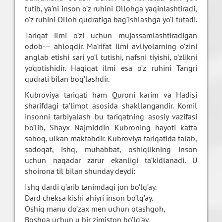
tutib, ya’ni inson o’z ruhini Ollohga yaqinlashtiradi,
o’z ruhini Olloh qudratiga bag’ishlashga yo’l tutadi.
Tariqat ilmi o’zi uchun mujassamlashtiradigan
odob-– ahloqdir. Ma’rifat ilmi avliyolarning o’zini
anglab etishi sari yo’l tutishi, nafsni tiyishi, o’zlikni
yo’qotishidir. Haqiqat ilmi esa o’z ruhini Tangri
qudrati bilan bog’lashdir.
Kubroviya tariqati ham Quroni karim va Hadisi
sharifdagi ta’limot asosida shakllangandir. Komil
insonni tarbiyalash bu tariqatning asosiy vazifasi
bo’lib, Shayx Najmiddin Kubroning hayoti katta
saboq, ulkan maktabdir. Kubroviya tariqatida talab,
sadoqat, ishq, muhabbat, oshiqlikning inson
uchun naqadar zarur ekanligi ta’kidlanadi. U
shoirona til bilan shunday deydi:
Ishq dardi g’arib tanimdagi jon bo’lg’ay.
Dard cheksa kishi ahiyri inson bo’lg’ay.
Oshiq manu do’zax men uchun otashgoh,
Boshqa uchun u bir zimiston bo’lg’ay.