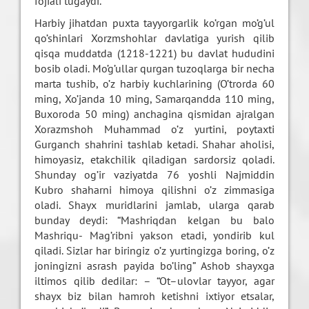
fojiali tugaydi.
Harbiy jihatdan puxta tayyorgarlik ko’rgan mo’g’ul
qo’shinlari Xorzmshohlar davlatiga yurish qilib
qisqa muddatda (1218-1221) bu davlat hududini
bosib oladi. Mo’g’ullar qurgan tuzoqlarga bir necha
marta tushib, o’z harbiy kuchlarining (O’trorda 60
ming, Xo’janda 10 ming, Samarqandda 110 ming,
Buxoroda 50 ming) anchagina qismidan ajralgan
Xorazmshoh Muhammad o’z yurtini, poytaxti
Gurganch shahrini tashlab ketadi. Shahar aholisi,
himoyasiz, etakchilik qiladigan sardorsiz qoladi.
Shunday og’ir vaziyatda 76 yoshli Najmiddin
Kubro shaharni himoya qilishni o’z zimmasiga
oladi. Shayx muridlarini jamlab, ularga qarab
bunday deydi: “Mashriqdan kelgan bu balo
Mashriqu- Mag’ribni yakson etadi, yondirib kul
qiladi. Sizlar har biringiz o’z yurtingizga boring, o’z
joningizni asrash payida bo’ling” Ashob shayxga
iltimos qilib dedilar: – “Ot–ulovlar tayyor, agar
shayx biz bilan hamroh ketishni ixtiyor etsalar,