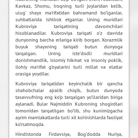
Kavkaz, Shomu, Iroqning turli joylaridan kelib,
ulug’ shayx ma’rifatidan bahramand bo’lganlar,
suhbatlarida ishtirok etganlar. Uning muridlari
Kubroviya tariqatining davomchilari
hisoblanadilar. Kubroviya tariqati o’z davrida
dunyoning barcha erlariga kirib borgan. Xorazmlik
buyuk shayxning tariqati butun dunyoga
tarqalgan. Uning iste’dodli muridlari
donishmandlik, islomiy hikmat va insoniy poklik,
ilohiy ma’rifat g’oyalarini turli millat va elatlar
orasiga yoydilar.
Kubroviya tariqatidan keyinchalik bir qancha
shahobchalar ajralib chiqib, butun dunyoda
tasavvufning eng ko’p tarqalgan yo’llaridan biriga
aylanadi. Bular Najmiddin Kubroning shogirdlari
tomonidan tarqatilgan bo’lib, shu kunimizgacha
ayrim mamlakatlarda turli xil ko’rinishlarda faoliyat
ko’rsatmoqda.
Hindistonda Firdavsiya, Bog’dodda Nuriya,