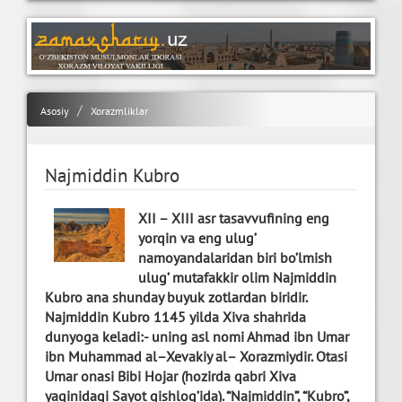
Asosiy
Xorazmliklar
Najmiddin Kubro
XII – XIII asr tasavvufining eng
yorqin va eng ulug’
namoyandalaridan biri bo’lmish
ulug’ mutafakkir olim Najmiddin
Kubro ana shunday buyuk zotlardan biridir.
Najmiddin Kubro 1145 yilda Xiva shahrida
dunyoga keladi:- uning asl nomi Ahmad ibn Umar
ibn Muhammad al–Xevakiy al– Xorazmiydir. Otasi
Umar onasi Bibi Hojar (hozirda qabri Xiva
yaqinidagi Sayot qishlog’ida). “Najmiddin”, “Kubro”,