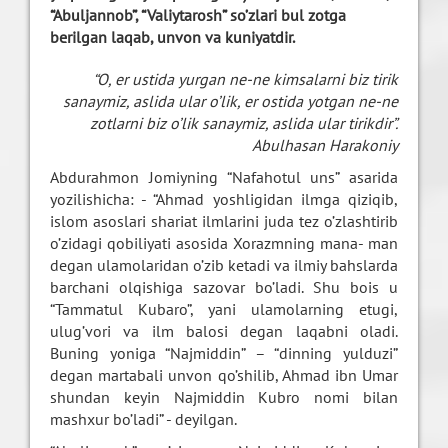
“Abuljannob”, “Valiytarosh” so’zlari bul zotga
berilgan laqab, unvon va kuniyatdir.
“O, er ustida yurgan ne-ne kimsalarni biz tirik
sanaymiz, aslida ular o’lik, er ostida yotgan ne-ne
zotlarni biz o’lik sanaymiz, aslida ular tirikdir”.
Abulhasan Harakoniy
Abdurahmon Jomiyning “Nafahotul uns” asarida
yozilishicha: - “Ahmad yoshligidan ilmga qiziqib,
islom asoslari shariat ilmlarini juda tez o’zlashtirib
o’zidagi qobiliyati asosida Xorazmning mana- man
degan ulamolaridan o’zib ketadi va ilmiy bahslarda
barchani olqishiga sazovar bo’ladi. Shu bois u
“Tammatul Kubaro”, yani ulamolarning etugi,
ulug’vori va ilm balosi degan laqabni oladi.
Buning yoniga “Najmiddin” – “dinning yulduzi”
degan martabali unvon qo’shilib, Ahmad ibn Umar
shundan keyin Najmiddin Kubro nomi bilan
mashxur bo’ladi” - deyilgan.