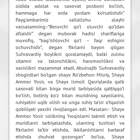
oldida adolat va saxovat posboni bo’lish,
hammaga har erda yordam ko’rsatishdir”
Payg’ambarimiz sallallohu alayhi
vassalamning:-“Beruvchi qo’l oluvchi qo’ldan
afzaldir” degan muborak hadisi shariflariga
muvofiq, “bag’ishlovchi qo’l – faqr eshigini
ochuvchidir”, degan fikrlarni bayon qilgan
Suhravardiy boylikni qoralamaydi, balki zulmu
sitamni va talonchilikni, haromxo’rlikni va
xasislikni mazammat etadi. Abulnajib Suhravardiy
shogirdlari bo’lgan shayx Ro’zbehon Misriy, Shayx
Ammor Yosir, va Shayx Ismoil Qasriylarda qalb
saxovati bilan birga murid tarbiyasida qattiqqo’l
bo’lish, botiniy ko’z bilan muridning xayollarini,
ruhiyatini uqib olish va unga ruhiy ta’sir o’tqazish
qobiliyati yaxshi rivojlangan edi. Masalan:- Shayx
Ammor Yosir solikning “noqislarni takmil etish va
muridlarni tarbiyalashda, ularning tushlari va
fikrlarini ta’bir etishda, ikkilanishlarni bartaraf
etishda shuhrat qozongan” bo’lsa, Shayx