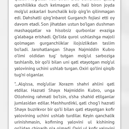
qarshilikka duch kelmagan edi, hali biron joyda
mo’g’ul askarlari bunchalik ko’p qirg’in qilinmagan
edi. Dahshatli qirg’inbarot Gurganch fojiasi etti oy
davom etadi. Son jihatdan ustun bo’lgan dushman
mashaqqatlar va hisobsiz qurbonlar evaziga
g’alabaga erishadi. Qo’lida qurol ushlashga majoli
qolmagan gurganchliklar ilojsizlikdan taslim
bo’ladi. Jarohatlangan Shayx Najmiddin Kubro
o’limi oldidan tug’ tutgan mo’g’ul sarboziga
tashlanib, bir qo’li bilan uni qatl etayotgan mo’g’ul
yalovining uchini ushlab turgan. Oxiri qo’lini qirqib
tug’ni olganlar.
“...Alqissa, mo’g’ullar Xorazm shahri ahlini qatl
etdilar. Hazrati Shayx Najmiddin Kubro, unga
Ollohning rahmati bo’lsin, o’sha shahid etilganlar
jumlasidan edilar. Mashhurdirki, qatl chog’i hazrati
Shayx buzrikvor bir qo’li bilan qatl etayotgan kofir
yalovining uchini ushlab turdilar. Keyin qanchalik
urinishmasin, kofirning yalovini ul kishining
qo’lidan chiqarib ola olmadi. Oxiri ul kofir yalovini