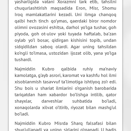
yasharligida vatani Xorazmni tark etib, tahsilni
chuqurlashtirish maqsadida Eron, Misr, Shomu
Iroq mamlakatlarini kezadi. Uni ilmga chanqoq
qalbi hech tinch qo’ymas, qaerdaki biror nomdor
olimni ovozasini eshitsa, darhol yo’lga tushar, goh
piyoda, goh ot-ulov yoki tuyada haftalab, ba’zan
oylab yo’l bosar, qidirgan kishisini topib, undan
sidqidildan saboq olardi. Agar uning tahsildan
ko’ngli to’lmasa, ustozidan ijozat olib, yana yo’lga
tushardi.
Najmiddin Kubro qalbida ruhiy ma’naviy
kamolatga, g’ayb asrori, karomat va kashfu hol ilmi
xisoblanmish tasavvuf ta’limotiga ishtiyoq zo’r edi.
Shu bois u shariat ilmlarini o’rganish barobarida
tariqatdan ham xabardor bo’lishga intilib, qator
shayxlar, darveshlar suhbatida bo’ladi,
xonaqolarda xilvat o’ltirib, riyozat bilan mashg’ul
bo’ladi.
Najmiddin Kubro Misrda Sharq falsafasi bilan
shug’ullanadi va uning sirlarini o’rganadi. U hadis