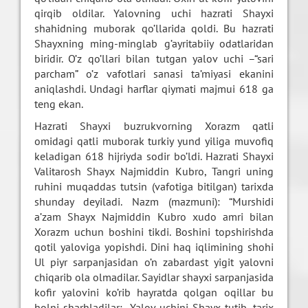
qirqib oldilar. Yalovning uchi hazrati Shayxi
shahidning muborak qo’llarida qoldi. Bu hazrati
Shayxning ming-minglab g’ayritabiiy odatlaridan
biridir. O’z qo’llari bilan tutgan yalov uchi –“sari
parcham” o’z vafotlari sanasi ta’miyasi ekanini
aniqlashdi. Undagi harflar qiymati majmui 618 ga
teng ekan.
Hazrati Shayxi buzrukvorning Xorazm qatli
omidagi qatli muborak turkiy yund yiliga muvofiq
keladigan 618 hijriyda sodir bo’ldi. Hazrati Shayxi
Valitarosh Shayx Najmiddin Kubro, Tangri uning
ruhini muqaddas tutsin (vafotiga bitilgan) tarixda
shunday deyiladi. Nazm (mazmuni): “Murshidi
a’zam Shayx Najmiddin Kubro xudo amri bilan
Xorazm uchun boshini tikdi. Boshini topshirishda
qotil yaloviga yopishdi. Dini haq iqlimining shohi
Ul piyr sarpanjasidan o’n zabardast yigit yalovni
chiqarib ola olmadilar. Sayidlar shayxi sarpanjasida
kofir yalovini ko’rib hayratda qolgan oqillar bu
holni sharhladilar:- Yalov uchini Shayx tutib, tarix