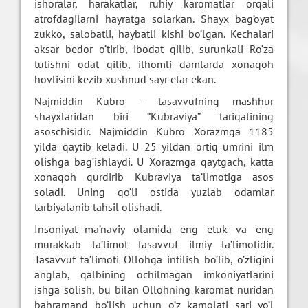
ishoralar, harakatlar, ruhiy karomatlar orqali
atrofdagilarni hayratga solarkan. Shayx bag’oyat
zukko, salobatli, haybatli kishi bo’lgan. Kechalari
aksar bedor o’tirib, ibodat qilib, surunkali Ro’za
tutishni odat qilib, ilhomli damlarda xonaqoh
hovlisini kezib xushnud sayr etar ekan.
Najmiddin Kubro – tasavvufning mashhur
shayxlaridan biri “Kubraviya” tariqatining
asoschisidir. Najmiddin Kubro Xorazmga 1185
yilda qaytib keladi. U 25 yildan ortiq umrini ilm
olishga bag’ishlaydi. U Xorazmga qaytgach, katta
xonaqoh qurdirib Kubraviya ta’limotiga asos
soladi. Uning qo’li ostida yuzlab odamlar
tarbiyalanib tahsil olishadi.
Insoniyat–ma’naviy olamida eng etuk va eng
murakkab ta’limot tasavvuf ilmiy ta’limotidir.
Tasavvuf ta’limoti Ollohga intilish bo’lib, o’zligini
anglab, qalbining ochilmagan imkoniyatlarini
ishga solish, bu bilan Ollohning karomat nuridan
bahramand bo’lish uchun o’z kamolati sari yo’l