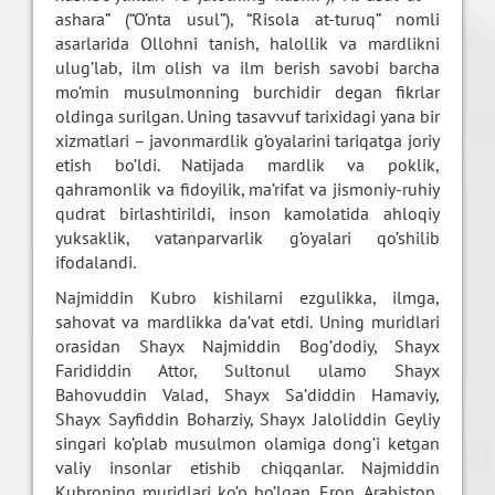
ashara” (“O’nta usul”), “Risola at-turuq” nomli
asarlarida Ollohni tanish, halollik va mardlikni
ulug’lab, ilm olish va ilm berish savobi barcha
mo’min musulmonning burchidir degan fikrlar
oldinga surilgan. Uning tasavvuf tarixidagi yana bir
xizmatlari – javonmardlik g’oyalarini tariqatga joriy
etish bo’ldi. Natijada mardlik va poklik,
qahramonlik va fidoyilik, ma’rifat va jismoniy-ruhiy
qudrat birlashtirildi, inson kamolatida ahloqiy
yuksaklik, vatanparvarlik g’oyalari qo’shilib
ifodalandi.
Najmiddin Kubro kishilarni ezgulikka, ilmga,
sahovat va mardlikka da’vat etdi. Uning muridlari
orasidan Shayx Najmiddin Bog’dodiy, Shayx
Farididdin Attor, Sultonul ulamo Shayx
Bahovuddin Valad, Shayx Sa’diddin Hamaviy,
Shayx Sayfiddin Boharziy, Shayx Jaloliddin Geyliy
singari ko’plab musulmon olamiga dong’i ketgan
valiy insonlar etishib chiqqanlar. Najmiddin
Kubroning muridlari ko’p bo’lgan. Eron, Arabiston,