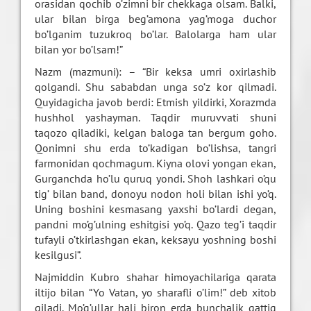
orasidan qochib o’zimni bir chekkaga olsam. Balki,
ular bilan birga beg’amona yag’moga duchor
bo’lganim tuzukroq bo’lar. Balolarga ham ular
bilan yor bo’lsam!”
Nazm (mazmuni): – “Bir keksa umri oxirlashib
qolgandi. Shu sababdan unga so’z kor qilmadi.
Quyidagicha javob berdi: Etmish yildirki, Xorazmda
hushhol yashayman. Taqdir muruvvati shuni
taqozo qiladiki, kelgan baloga tan bergum goho.
Qonimni shu erda to’kadigan bo’lishsa, tangri
farmonidan qochmagum. Kiyna olovi yongan ekan,
Gurganchda ho’lu quruq yondi. Shoh lashkari o’qu
tig’ bilan band, donoyu nodon holi bilan ishi yo’q.
Uning boshini kesmasang yaxshi bo’lardi degan,
pandni mo’g’ulning eshitgisi yo’q. Qazo teg’i taqdir
tufayli o’tkirlashgan ekan, keksayu yoshning boshi
kesilgusi”.
Najmiddin Kubro shahar himoyachilariga qarata
iltijo bilan “Yo Vatan, yo sharafli o’lim!” deb xitob
qiladi. Mo’g’ullar hali biron erda bunchalik qattiq