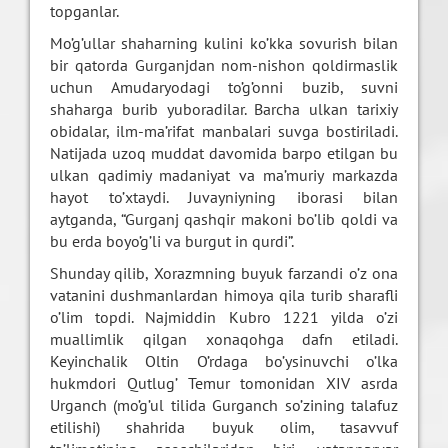
topganlar.
Mo’g’ullar shaharning kulini ko’kka sovurish bilan
bir qatorda Gurganjdan nom-nishon qoldirmaslik
uchun Amudaryodagi to’g’onni buzib, suvni
shaharga burib yuboradilar. Barcha ulkan tarixiy
obidalar, ilm-ma’rifat manbalari suvga bostiriladi.
Natijada uzoq muddat davomida barpo etilgan bu
ulkan qadimiy madaniyat va ma’muriy markazda
hayot to’xtaydi. Juvayniyning iborasi bilan
aytganda, “Gurganj qashqir makoni bo’lib qoldi va
bu erda boyo’g’li va burgut in qurdi”.
Shunday qilib, Xorazmning buyuk farzandi o’z ona
vatanini dushmanlardan himoya qila turib sharafli
o’lim topdi. Najmiddin Kubro 1221 yilda o’zi
muallimlik qilgan xonaqohga dafn etiladi.
Keyinchalik Oltin O’rdaga bo’ysinuvchi o’lka
hukmdori Qutlug’ Temur tomonidan XIV asrda
Urganch (mo’g’ul tilida Gurganch so’zining talafuz
etilishi) shahrida buyuk olim, tasavvuf