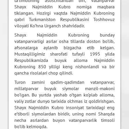
ta’limotining asoschilaridan biri, vatanparvar
Shayx Najmiddin Kubro nomiga maqbara
tiklangan. Hozirgi vaqtda Najmiddin Kubroning
qabri Turkmaniston Respublikasini Toshhovuz
viloyati Ko’hna Urganch shahridadir.
Shayx Najmiddin Kubroning bunday
vatanparvarligi asrlar osha tillarda doston bo’lib,
afsonalarga aylanib bizgacha etib kelgan.
Mustaqilligimiz sharofati tufayli 1995 yilda
Respublikamizda buyuk alloma Najmiddin
Kubroning 850 yilligi keng nishonlandi va bir
qancha risolalari chop qilindi.
Turon zamini qadim-qadimdan vatanparvar,
millatparvar buyuk siymolar manzil-makoni
bo’lgan. Bu yurtda yashab o’tgan ko’plab alloma,
valiy zotlar dunyo tarixida o’chmas iz qoldirishgan.
Shayx Najmiddin Kubro insoniyat tarixidagi eng
e’tiborli siymolardan biridir, uning nomi Sharqda
necha asrlardan buyon vatanparvarlik timsoli
bo’lib kelmoqda.