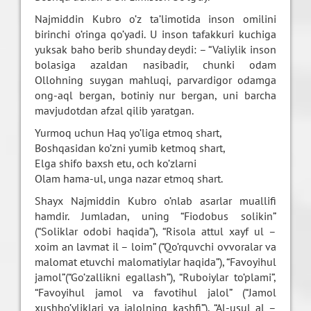
Najmiddin Kubro o’z ta’limotida inson omilini
birinchi o’ringa qo’yadi. U inson tafakkuri kuchiga
yuksak baho berib shunday deydi: – “Valiylik inson
bolasiga azaldan nasibadir, chunki odam
Ollohning suygan mahluqi, parvardigor odamga
ong-aql bergan, botiniy nur bergan, uni barcha
mavjudotdan afzal qilib yaratgan.
Yurmoq uchun Haq yo’liga etmoq shart,
Boshqasidan ko’zni yumib ketmoq shart,
Elga shifo baxsh etu, och ko’zlarni
Olam hama-ul, unga nazar etmoq shart.
Shayx Najmiddin Kubro o’nlab asarlar muallifi
hamdir. Jumladan, uning “Fiodobus solikin”
(“Soliklar odobi haqida”), “Risola attul xayf ul –
xoim an lavmat il – loim” (“Qo’rquvchi ovvoralar va
malomat etuvchi malomatiylar haqida”), “Favoyihul
jamol”(“Go’zallikni egallash”), “Ruboiylar to’plami”,
“Favoyihul jamol va favotihul jalol” (“Jamol
xushbo’yliklari va jalolning kashfi”), “Al-usul al –