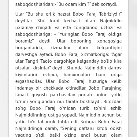
saboqdoshlaridan:- “Bu odam kim ?” deb so’raydi.
Ular “Bu shu erlik hazrat Bobo Faraj Tabriziydir”
deydilar. Shu kuni kechasi bilan Najmiddin
uxlamay chiqadi va erta tongdanoq uztozi va
saboqdoshlariga: - “Yuringlar, Bobo Faraj oldiga
boramiz” deydi. Ular boboning xonaqosiga
borganlarida, xizmatkor ularni kelganligini
darveshga aytadi. Bobo Faraj xizmatkoriga: “Agar
ular Tangri Taolo dargohiga kelganday bo’lib kira
olsalar, kirsinlar” deydi. Shunda Najmiddin darrov
kiyimlarini echadi, hamxonalari ham unga
ergashadilar. Ular Bobo Faraj huzuriga kelib
indamay bir chekkada o’tiradilar. Bobo Farajning
tanasi quyosh parchasiday porlab uning yirtiq
to’nini yoriqlaridan nur tarala boshlaydi. Birozdan
so’ng Bobo Faraj o’rnidan turib to’nini echib
Najmiddinning ustiga yopadi, Najmiddin uchun bu
yirtiq to’n tabarruk tuhfa edi. So’ngra Bobo Faraj
Najmiddinga qarab, “Sening daftaru kitob o’qish
vaqting o’tdi, balki o’zing endi butun olam