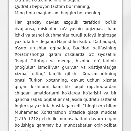
Qudratli bepoyon taxttim bor maning,
Ming bora maqtansam haqqim bor mening.
Har qanday davlat ezgulik tarafdori bo’lib
rivojlansa, miskinlar ko’z yoshin oqizmasa ham
ichki va tashqi dushmanlar xuruji tufayli inqirozga
yuz tutadi – degandi Najmiddin Kubro. Darhaqiqat,
o’zaro urushlar oqibatida, Bag’dod xalifasining
Xorazmshohga qaram o’lkalarda o’z siyosatini
“Faqat Ollohga va menga, bizning do’stlarimiz
(mo’g’ullar, ismoiliylar, g’uriylar, va xristiyanlar)ga
xizmat qiling” targ’ib qilishi, Xorazmshohning
onasi Turkon xotunning, davlat uchun xizmat
qilgan kishilarni kamsitib faqat qipchoqlardan
chiqqan amaldorlarni ko’klarga ko’tarishi va bir
qancha sabab oqibatlar natijasida qudratli saltanat
inqirozga yuz tuta boshlagan edi. Chingizxon bilan
Muhammad Xorazmshoh o’rtasida qisqa muddat
(1215-1218) elchilik munosabatlari davom etgan
bo’lishiga qaramay bu munosabatlar oxir-oqibat