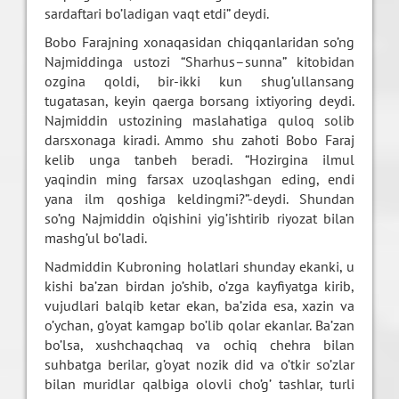
sardaftari bo’ladigan vaqt etdi” deydi.
Bobo Farajning xonaqasidan chiqqanlaridan so’ng
Najmiddinga ustozi “Sharhus–sunna” kitobidan
ozgina qoldi, bir-ikki kun shug’ullansang
tugatasan, keyin qaerga borsang ixtiyoring deydi.
Najmiddin ustozining maslahatiga quloq solib
darsxonaga kiradi. Ammo shu zahoti Bobo Faraj
kelib unga tanbeh beradi. “Hozirgina ilmul
yaqindin ming farsax uzoqlashgan eding, endi
yana ilm qoshiga keldingmi?”-deydi. Shundan
so’ng Najmiddin o’qishini yig’ishtirib riyozat bilan
mashg’ul bo’ladi.
Nadmiddin Kubroning holatlari shunday ekanki, u
kishi ba’zan birdan jo’shib, o’zga kayfiyatga kirib,
vujudlari balqib ketar ekan, ba’zida esa, xazin va
o’ychan, g’oyat kamgap bo’lib qolar ekanlar. Ba’zan
bo’lsa, xushchaqchaq va ochiq chehra bilan
suhbatga berilar, g’oyat nozik did va o’tkir so’zlar
bilan muridlar qalbiga olovli cho’g’ tashlar, turli