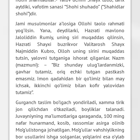
aytdiki, vafotim sanasi “Shohi shuhado” (“Shahidlar
shohi”)dir.
Jami musulmonlar a’losiga Ollohi taolo rahmati
yog’ilsin. Yana, deydilarki, Hazrati mavlono
Jaloliddin Rumiy, uning siri muqaddas qilinsin,
Hazrati Shayxi buzrikvor Valitarosh Shayx
Najmiddin Kubro, Olloh uning sirini muqaddas
tutsin, yalovni tutganiga ishorat qilganlar. Nazm
(mazmuni): – “Biz shunday ulug’lardanmizki,
gavhar tutamiz, oriq echki tutgan pastkash
emasmiz. Imon qadahidan bir qo’limiz bilan may
ichsak, ikkinchi qo’limiz bilan kofir yalovidan
tutamiz”.
Gurganch taslim bo’lgach yondiriladi, xamma tirik
jon qilichdan o’tkaziladi, boyliklar talanadi.
Juvayniyning ma’lumotlariga qaraganda, 100 ming
nafar hunarmand, kosib, rassomlar asirga olinib
Mo’g’ulistonga jo’natilgan. Mo’g’ullar vahshiylikning
bor usullarini ishga solganlar, yo’qlarini esa o’ylab