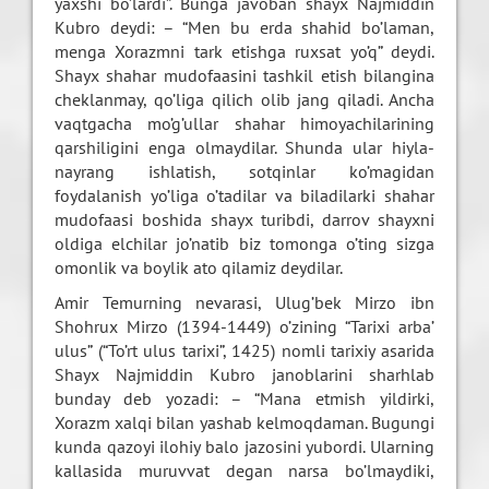
yaxshi bo’lardi”. Bunga javoban shayx Najmiddin
Kubro deydi: – “Men bu erda shahid bo’laman,
menga Xorazmni tark etishga ruxsat yo’q” deydi.
Shayx shahar mudofaasini tashkil etish bilangina
cheklanmay, qo’liga qilich olib jang qiladi. Ancha
vaqtgacha mo’g’ullar shahar himoyachilarining
qarshiligini enga olmaydilar. Shunda ular hiyla-
nayrang ishlatish, sotqinlar ko’magidan
foydalanish yo’liga o’tadilar va biladilarki shahar
mudofaasi boshida shayx turibdi, darrov shayxni
oldiga elchilar jo’natib biz tomonga o’ting sizga
omonlik va boylik ato qilamiz deydilar.
Amir Temurning nevarasi, Ulug’bek Mirzo ibn
Shohrux Mirzo (1394-1449) o’zining “Tarixi arba’
ulus” (“To’rt ulus tarixi”, 1425) nomli tarixiy asarida
Shayx Najmiddin Kubro janoblarini sharhlab
bunday deb yozadi: – “Mana etmish yildirki,
Xorazm xalqi bilan yashab kelmoqdaman. Bugungi
kunda qazoyi ilohiy balo jazosini yubordi. Ularning
kallasida muruvvat degan narsa bo’lmaydiki,