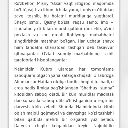
Ro’zbehon Misriy “aksar vaqt istig’roq maqomida
bo’lib”, vajd va ilhom ichida yurar, ilohiy ma’rifatdan
zavqi toshib, bu holatni muridlariga yuqtirardi.
Shayx Ismoil Qasriy bo’lsa, raqsu samo’, imo –
ishoralar yo’li bilan murid qalbini rom etib, o’zini
poklash va shu orqali ilohiyotga muhabbatni
singdirishda mashhur bo’lgan. Har uchala shayx
ham tariqatni shariatdan tashqari deb tasavvur
qilmaganlar. O’zlari sunniy mazhabining izchil
tarafdorlari hisoblanganlar.
Najmiddin Kubro ulardan har tomonlama
saboqlarni olgach yana safarga chiqadi. U Tabrizga
Abumansur Hafdah oldiga borib shogird tushadi, u
erda hadis ilmiga bag’ishlangan “Sharhus–sunna”
kitobidan saboq oladi. Bir kun muridlar madrasa
darsxonasida saboq olib o’tirishganida u erga bir
darvesh kirib keladi. Shunda Najmiddinda kitob
o’qish majoli qolmaydi va darveshga ko’zi tushishi
bilan qalbida mehrli bir o’zgarish yuz beradi.
Darvesh chiqib ketganidan keyin Najmiddin