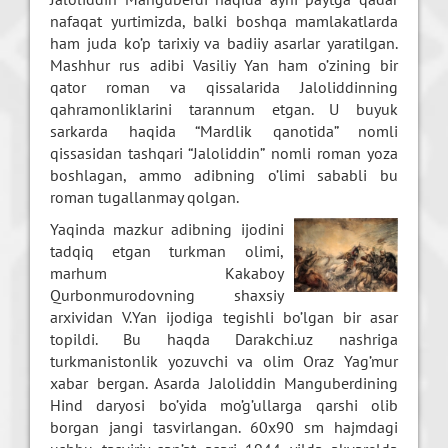
nafaqat yurtimizda, balki boshqa mamlakatlarda
ham juda ko’p tarixiy va badiiy asarlar yaratilgan.
Mashhur rus adibi Vasiliy Yan ham o’zining bir
qator roman va qissalarida Jaloliddinning
qahramonliklarini tarannum etgan. U buyuk
sarkarda haqida “Mardlik qanotida” nomli
qissasidan tashqari “Jaloliddin” nomli roman yoza
boshlagan, ammo adibning o’limi sababli bu
roman tugallanmay qolgan.
Yaqinda mazkur adibning ijodini
tadqiq etgan turkman olimi,
marhum Kakaboy
Qurbonmurodovning shaxsiy
arxividan V.Yan ijodiga tegishli bo’lgan bir asar
topildi. Bu haqda Darakchi.uz nashriga
turkmanistonlik yozuvchi va olim Oraz Yag’mur
xabar bergan. Asarda Jaloliddin Manguberdining
Hind daryosi bo’yida mo’g’ullarga qarshi olib
borgan jangi tasvirlangan. 60x90 sm hajmdagi