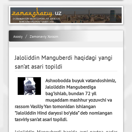
Asosiy
Zamonaviy Xorazm
Jaloliddin Manguberdi haqidagi yangi
san’at asari topildi
Ashxobodda buyuk vatandoshimiz,
Jaloliddin Manguberdiga
bag’ishlab, bundan 72 yil
muqaddam mashhur yozuvchi va
rassom Vasiliy Yan tomonidan ishlangan
“Jaloliddin Hind daryosi bo’yida” deb nomlangan
tasviriy san’at asari topildi.
Jaloliddin Manguberdi haqida ayni paytga qadar