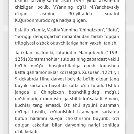
ushbu tasviriy san’at asari 1944 yilda akvarelda
chizilgan bo’lib, V.Yanning o’g’li M.Yanchevskiy
o’tgan asrning 90-yillarida suratni
K.Qurbonmurodovga hadya qilgan.
Eslatib o’tamiz, Vasiliy Yanning “Chingizxon”, “Botu”,
“So’nggi dengizgacha” romanlaridan tarkib topgan
trilogiyasi o’zbek o’quvchilariga ham yaxshi tanish.
Tarixdan ma’lumki, Jaloliddin Manguberdi (1199-
1231) Xorazmshohlar sulolasining zabardast vakili
bo’lib, mo’g’ul bosqinchilariga qarshi kurashda
katta qahramonliklar ko’rsatgan. Xususan, 1221 yil
9 dekabrda Hind daryosi bo’yida bo’lib o’tgan jang
buyuk sarkarda hayotida katta o’rin tutadi. Ushbu
jangda u Chingizxon boshchiligidagi mo’g’ul
qo’shinlariga munosib qarshilik ko’rsatadi. Ammo,
kuchlar teng emasdi. O’z ahli ayolini dushman
qo’liga tushib, xo’rlanishini istamagan sarkarda
butun haramni suvga cho’ktirishni buyurib, o’zi
qolgan askarlari bilan daryoning narigi sohiliga
o’tib ketadi.