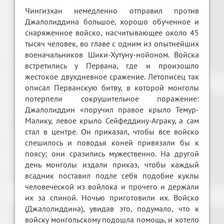
Чингизхан немедленно отправил против
Джалолиддина большое, хорошо обученное и
снаряженное войско, насчитывающее около 45
тысяч человек, во главе с одним из опытнейших
военачальников Шики-Хутуну-нойоном. Войска
встретились у Первана, где и произошло
жестокое двухдневное сражение. Летописец так
описал Перванскую битву, в которой монголы
потерпели сокрушительное поражение:
Джалолиддин «поручил правое крыло Темур-
Малику, левое крыло Сейфеддину-Аграку, а сам
стал в центре. Он приказал, чтобы все войско
спешилось и поводья коней привязали бы к
поясу; они сразились мужественно. На другой
день монголы издали приказ, чтобы каждый
всадник поставил подле себя подобие куклы
человеческой из войлока и прочего и держали
их за спиной. Ночью приготовили их. Войско
(Джалолиддина), увидав это, подумало, что к
войску монгольскому подошла помощь, и хотело