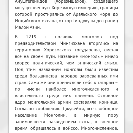
Ануштегенидов (Хорезмшахов), создавшего
могущественную Хорезмскую империю, границы
которой простирались от Аральского моря до
Индийского океана, от гор Гиндукуша до границ
Малой Азии.
В 1219 г. полчища монголов под
предводительством Чингизхана вторглись на
территорию Хорезмского государства, сметая
все на своем пути. Название «монголы» имело
скорее политический, чем этнический смысл.
Под этим названием монголы были известны
среди большинства народов завоеванных ими
стран. Сами же они причисляли себя к татарам –
по имени наиболее многочисленного и
влиятельного среди них племени. Основное
ядро монгольской армии составляла конница.
Согласно сообщению Джувейни, все свободное
население Монголии, в мирную пору
занимавшееся разведением скота, в военное
время обращалось в войско. Многочисленное,