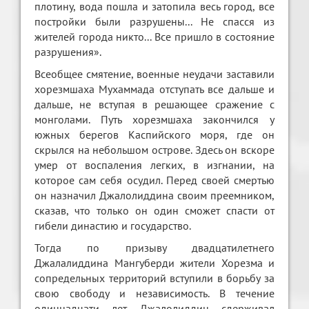
плотину, вода пошла и затопила весь город, все
постройки были разрушены... Не спасся из
жителей города никто... Все пришло в состояние
разрушения».
Всеобщее смятение, военные неудачи заставили
хорезмшаха Мухаммада отступать все дальше и
дальше, не вступая в решающее сражение с
монголами. Путь хорезмшаха закончился у
южных берегов Каспийского моря, где он
скрылся на небольшом острове. Здесь он вскоре
умер от воспаления легких, в изгнании, на
которое сам себя осудил. Перед своей смертью
он назначил Джалолиддина своим преемником,
сказав, что только он один сможет спасти от
гибели династию и государство.
Тогда по призыву двадцатилетнего
Джалалиддина Мангуберди жители Хорезма и
сопредельных территорий вступили в борьбу за
свою свободу и независимость. В течение
одиннадцати лет Джалолиддин сдерживал