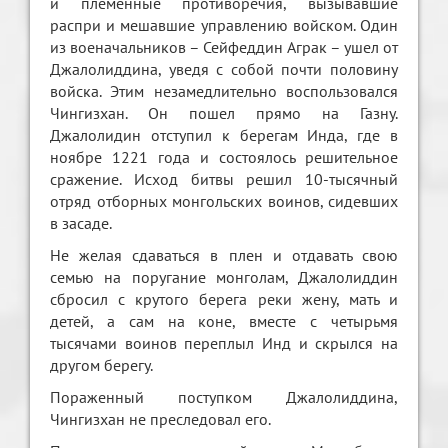
и племенные противоречия, вызывавшие
распри и мешавшие управлению войском. Один
из военачальников – Сейфеддин Аграк – ушел от
Джалолиддина, уведя с собой почти половину
войска. Этим незамедлительно воспользовался
Чингизхан. Он пошел прямо на Газну.
Джалолидин отступил к берегам Инда, где в
ноябре 1221 года и состоялось решительное
сражение. Исход битвы решил 10-тысячный
отряд отборных монгольских воинов, сидевших
в засаде.
Не желая сдаваться в плен и отдавать свою
семью на поругание монголам, Джалолиддин
сбросил с крутого берега реки жену, мать и
детей, а сам на коне, вместе с четырьмя
тысячами воинов переплыл Инд и скрылся на
другом берегу.
Пораженный поступком Джалолиддина,
Чингизхан не преследовал его.