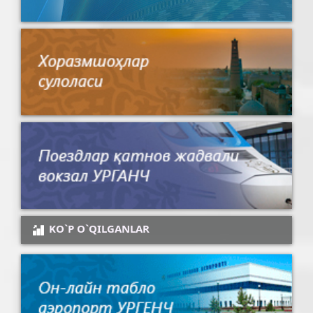
KO`P O`QILGANLAR