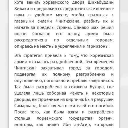
хотя векиль хорезмского двора Шихабуддин
Хиваки и предложил сосредоточить все военные
силы в удобном месте, чтобы сразиться с
главными силами Чингизхана, разбить их и
изгнать за пределы страны. Однако шах решил
иначе. Согласно его плану, армия была
рассредоточена по отдельным городам,
опираясь на местные укрепления и гарнизоны.
Эта стратегия привела к тому, что хорезмская
армия оказалась раздробленной. Тем временем
Чингизхан захватывал город за городом,
подвергая их полному разграблению и
опустошению, поголовно истребляя защитников.
Так была разграблена и сожжена Бухара, где
уцелела лишь соборная мечеть и некоторые
дворцы, выстроенные из кирпича. Был разрушен
Самарканд, большая часть жителей его погибли.
После того, как была взята и разграблена
столица Хорезмского государства Ургенч,
монголы, как пишет Ибн ал-Асир, «открыли