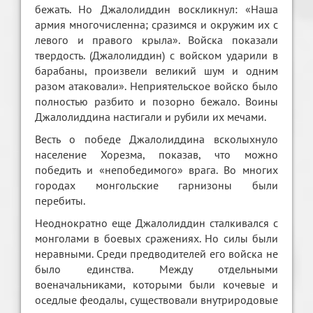
бежать. Но Джалолиддин воскликнул: «Наша
армия многочисленна; сразимся и окружим их с
левого и правого крыла». Войска показали
твердость. (Джалолиддин) с войском ударили в
барабаны, произвели великий шум и одним
разом атаковали». Неприятельское войско было
полностью разбито и позорно бежало. Воины
Джалолиддина настигали и рубили их мечами.
Весть о победе Джалолиддина всколыхнуло
население Хорезма, показав, что можно
победить и «непобедимого» врага. Во многих
городах монгольские гарнизоны были
перебиты.
Неоднократно еще Джалолиддин сталкивался с
монголами в боевых сражениях. Но силы были
неравными. Среди предводителей его войска не
было единства. Между отдельными
военачальниками, которыми были кочевые и
оседлые феодалы, существовали внутриродовые