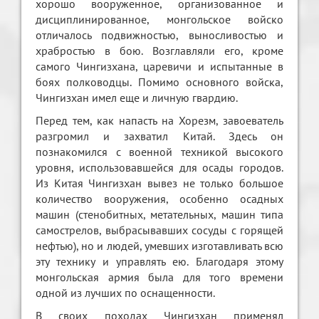
хорошо вооруженное, организованное и
дисциплинированное, монгольское войско
отличалось подвижностью, выносливостью и
храбростью в бою. Возглавляли его, кроме
самого Чингизхана, царевичи и испытанные в
боях полководцы. Помимо основного войска,
Чингизхан имел еще и личную гвардию.
Перед тем, как напасть на Хорезм, завоеватель
разгромил и захватил Китай. Здесь он
познакомился с военной техникой высокого
уровня, использовавшейся для осады городов.
Из Китая Чингизхан вывез не только большое
количество вооружения, особенно осадных
машин (стенобитных, метательных, машин типа
самострелов, выбрасывавших сосуды с горящей
нефтью), но и людей, умевших изготавливать всю
эту технику и управлять ею. Благодаря этому
монгольская армия была для того времени
одной из лучших по оснащенности.
В своих походах Чингизхан применял