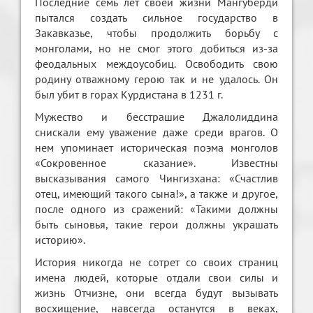
Последние семь лет своей жизни Мангуберди
пытался создать сильное государство в
Закавказье, чтобы продолжить борьбу с
монголами, но не смог этого добиться из-за
феодальных междоусобиц. Освободить свою
родину отважному герою так и не удалось. Он
был убит в горах Курдистана в 1231 г.
Мужество и бесстрашие Джалолиддина
снискали ему уважение даже среди врагов. О
нем упоминает историческая поэма монголов
«Сокровенное сказание». Известны
высказывания самого Чингизхана: «Счастлив
отец, имеющий такого сына!», а также и другое,
после одного из сражений: «Такими должны
быть сыновья, такие герои должны украшать
историю».
История никогда не сотрет со своих страниц
имена людей, которые отдали свои силы и
жизнь Отчизне, они всегда будут вызывать
восхищение, навсегда останутся в веках,