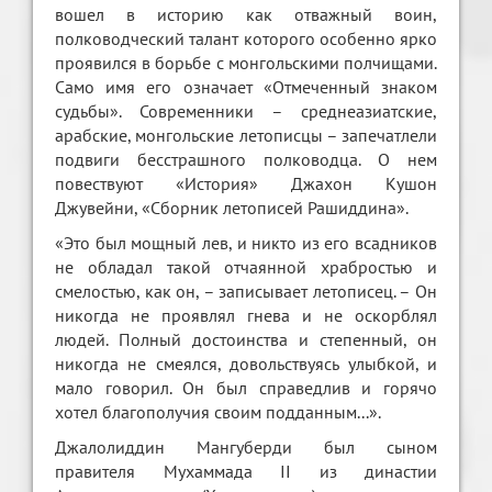
вошел в историю как отважный воин,
полководческий талант которого особенно ярко
проявился в борьбе с монгольскими полчищами.
Само имя его означает «Отмеченный знаком
судьбы». Современники – среднеазиатские,
арабские, монгольские летописцы – запечатлели
подвиги бесстрашного полководца. О нем
повествуют «История» Джахон Кушон
Джувейни, «Сборник летописей Рашиддина».
«Это был мощный лев, и никто из его всадников
не обладал такой отчаянной храбростью и
смелостью, как он, – записывает летописец. – Он
никогда не проявлял гнева и не оскорблял
людей. Полный достоинства и степенный, он
никогда не смеялся, довольствуясь улыбкой, и
мало говорил. Он был справедлив и горячо
хотел благополучия своим подданным...».
Джалолиддин Мангуберди был сыном
правителя Мухаммада II из династии