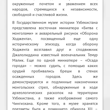
окруженные почетом и уважением всех
народов, стремящихся к независимости,
свободной и счастливой жизни.
В Государственном музее истории Узбекистана
представлена восточная миниатюра «Битва с
монголами» и акварельный рисунок «Оборона
Ходжента», посвященный еще одну
историческому эпизоду, когда оборону
Ходжента возглавил друг и сподвижник
Джалолиддина известный военачальник Темур
Малик. Еще по одной миниатюре – «Осада
города» – можно судить, с помощью каких
орудий пробивались бреши в стенах
осажденных городов. Здесь же
демонстрируются и подлинные наконечники
монгольских стрел, обнаруженные в ходе
археологических раскопок на территории
Узбекистана, а также изображение самого
Чингизхана. Кроме того, в музее хранятся
предметы быта и домашнего обихода XII –