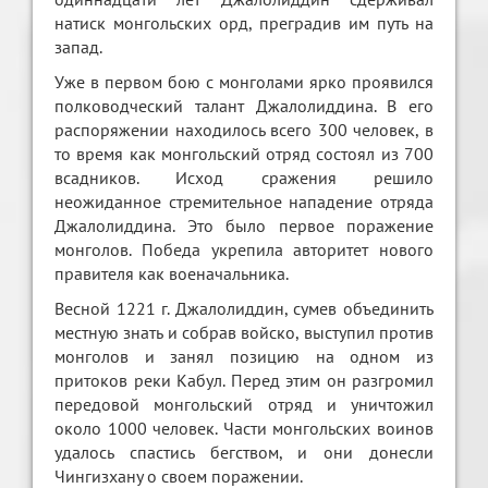
натиск монгольских орд, преградив им путь на
запад.
Уже в первом бою с монголами ярко проявился
полководческий талант Джалолиддина. В его
распоряжении находилось всего 300 человек, в
то время как монгольский отряд состоял из 700
всадников. Исход сражения решило
неожиданное стремительное нападение отряда
Джалолиддина. Это было первое поражение
монголов. Победа укрепила авторитет нового
правителя как военачальника.
Весной 1221 г. Джалолиддин, сумев объединить
местную знать и собрав войско, выступил против
монголов и занял позицию на одном из
притоков реки Кабул. Перед этим он разгромил
передовой монгольский отряд и уничтожил
около 1000 человек. Части монгольских воинов
удалось спастись бегством, и они донесли
Чингизхану о своем поражении.