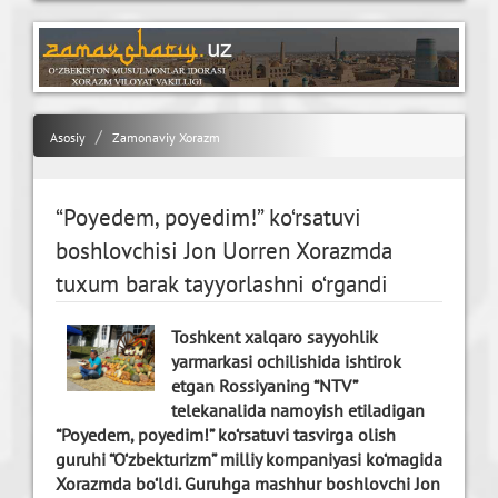
Asosiy
Zamonaviy Xorazm
“Poyedem, poyedim!” ko‘rsatuvi
boshlovchisi Jon Uorren Xorazmda
tuxum barak tayyorlashni o‘rgandi
Toshkent xalqaro sayyohlik
yarmarkasi ochilishida ishtirok
etgan Rossiyaning “NTV”
telekanalida namoyish etiladigan
“Poyedem, poyedim!” ko‘rsatuvi tasvirga olish
guruhi “O‘zbekturizm” milliy kompaniyasi ko‘magida
Xorazmda bo‘ldi. Guruhga mashhur boshlovchi Jon