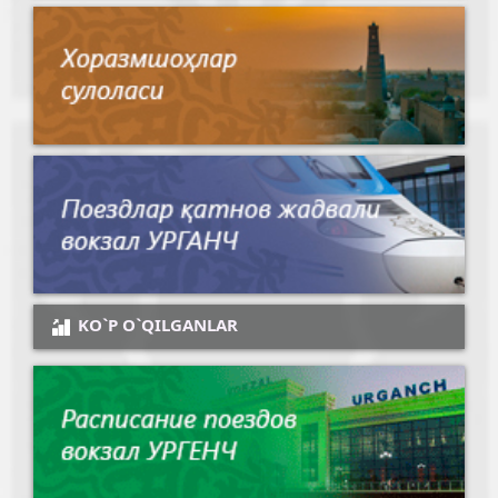
KO`P O`QILGANLAR