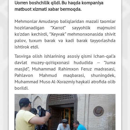
Uorren boshchilik qildi. Bu haqda kompaniya
matbuot xizmati xabar bermoqda.
Mehmonlar Amudaryo baliqlaridan mazali taomlar
hozirlanadigan “Xarrot” sayyohlik majmuini
ko‘zdan kechirdi, “Xeyvak” mehmonxonasida shivit
palov, tuxum barak va kadi barak tayyorlashda
ishtirok etdi.
Tasvirga olish ishlarining asosiy qismi Ichan-qal’a
davlat muzey-qo‘riqxonasi hududida — “Juma
masjid”, Muhammad Rahimxon Feruz madrasasi,
Pahlavon Mahmud maqbarasi, shuningdek,
Muhammad Muso Al-Xorazmiy haykali atrofida olib
borildi.