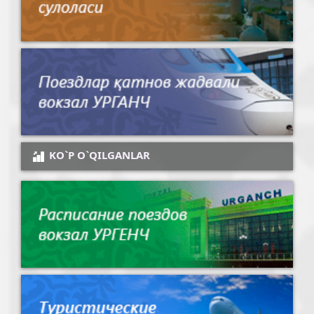
KO`P O`QILGANLAR