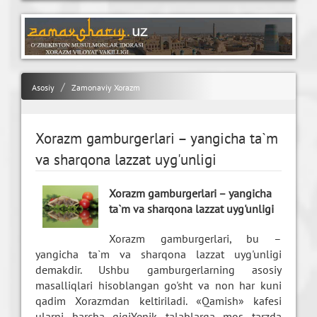
Asosiy
Zamonaviy Xorazm
Xorazm gamburgerlari – yangicha ta`m
va sharqona lazzat uyg'unligi
Xorazm gamburgerlari – yangicha
ta`m va sharqona lazzat uyg'unligi
Xorazm gamburgerlari, bu –
yangicha ta`m va sharqona lazzat uyg'unligi
demakdir. Ushbu gamburgerlarning asosiy
masalliqlari hisoblangan go'sht va non har kuni
qadim Xorazmdan keltiriladi. «Qamish» kafesi
ularni barcha gigiYenik talablarga mos tarzda