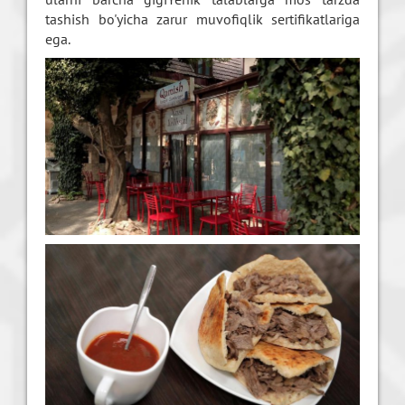
tashish bo'yicha zarur muvofiqlik sertifikatlariga
ega.