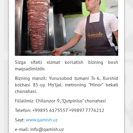
Sizga sifatli xizmat ko'rsatish bizning bosh
maqsadimizdir.
Bizning manzil: Yunusobod tumani Ts-6, Xurshid
ko'chasi 85-uy. Mo'ljal: metroning "Minor" bekati
chorrahasi.
Filialimiz: Chilonzor-9, "Qutpiniso" chorrahasi
Telefon: +99895 6175557 +99897 7776212
Sayt:
www.qamish.uz
e-mail: info@qamish.uz