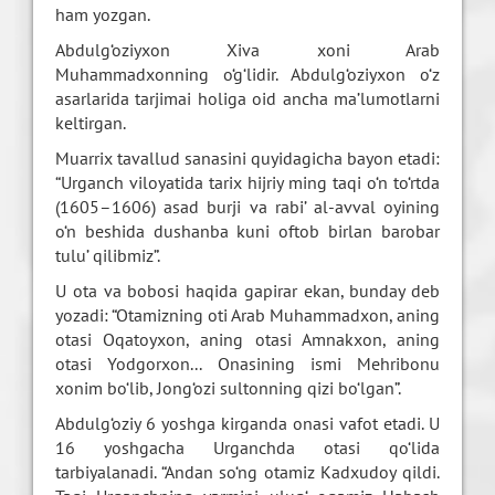
ham yozgan.
Abdulg‘oziyxon Xiva xoni Arab
Muhammadxonning o‘g‘lidir. Abdulg‘oziyxon o‘z
asarlarida tarjimai holiga oid ancha ma’lumotlarni
keltirgan.
Muarrix tavallud sanasini quyidagicha bayon etadi:
“Urganch viloyatida tarix hijriy ming taqi o‘n to‘rtda
(1605–1606) asad burji va rabi’ al-avval oyining
o‘n beshida dushanba kuni oftob birlan barobar
tulu’ qilibmiz”.
U ota va bobosi haqida gapirar ekan, bunday deb
yozadi: “Otamizning oti Arab Muhammadxon, aning
otasi Oqatoyxon, aning otasi Amnakxon, aning
otasi Yodgorxon... Onasining ismi Mehribonu
xonim bo‘lib, Jong‘ozi sultonning qizi bo‘lgan”.
Abdulg‘oziy 6 yoshga kirganda onasi vafot etadi. U
16 yoshgacha Urganchda otasi qo‘lida
tarbiyalanadi. “Andan so‘ng otamiz Kadxudoy qildi.