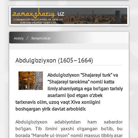
Asosiy
Xorazmliklar
Abdulg‘oziyxon (1605–1664)
Abdulg‘oziyxon “Shajarayi turk” va
“Shajarayi tarokima” nomli katta
ilmiy ahamiyatga ega bo‘lgan tarixiy
asarlarni ijod etgan o‘zbek
tarixnavis olim, uzoq vaqt Xiva xonligini
boshqargan yirik davlat arbobidir.
Abdulg‘oziyxon adabiyotdan ham xabardor
bo‘lgan. Tib ilmini yaxshi o‘rgangan bo‘lib, bu
borada “Manofe ul-inson” nomli maxsus tibbiy asar