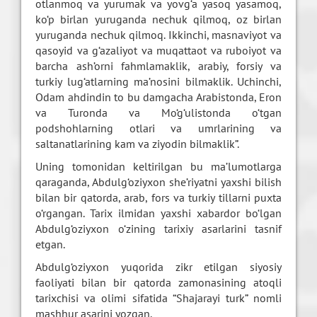
otlanmoq va yurumak va yovg‘a yasoq yasamoq,
ko‘p birlan yuruganda nechuk qilmoq, oz birlan
yuruganda nechuk qilmoq. Ikkinchi, masnaviyot va
qasoyid va g‘azaliyot va muqattaot va ruboiyot va
barcha ash’orni fahmlamaklik, arabiy, forsiy va
turkiy lug‘atlarning ma’nosini bilmaklik. Uchinchi,
Odam ahdindin to bu damgacha Arabistonda, Eron
va Turonda va Mo‘g‘ulistonda o‘tgan
podshohlarning otlari va umrlarining va
saltanatlarining kam va ziyodin bilmaklik”.
Uning tomonidan keltirilgan bu ma’lumotlarga
qaraganda, Abdulg‘oziyxon she’riyatni yaxshi bilish
bilan bir qatorda, arab, fors va turkiy tillarni puxta
o‘rgangan. Tarix ilmidan yaxshi xabardor bo‘lgan
Abdulg‘oziyxon o‘zining tarixiy asarlarini tasnif
etgan.
Abdulg‘oziyxon yuqorida zikr etilgan siyosiy
faoliyati bilan bir qatorda zamonasining atoqli
tarixchisi va olimi sifatida “Shajarayi turk” nomli
mashhur asarini yozgan.