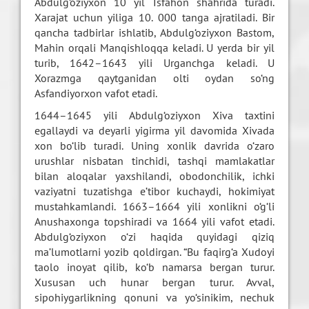
Abdulg‘oziyxon 10 yil Isfahon shahrida turadi.
Xarajat uchun yiliga 10. 000 tanga ajratiladi. Bir
qancha tadbirlar ishlatib, Abdulg‘oziyxon Bastom,
Mahin orqali Manqishloqqa keladi. U yerda bir yil
turib, 1642–1643 yili Urganchga keladi. U
Xorazmga qaytganidan olti oydan so‘ng
Asfandiyorxon vafot etadi.
1644–1645 yili Abdulg‘oziyxon Xiva taxtini
egallaydi va deyarli yigirma yil davomida Xivada
xon bo‘lib turadi. Uning xonlik davrida o‘zaro
urushlar nisbatan tinchidi, tashqi mamlakatlar
bilan aloqalar yaxshilandi, obodonchilik, ichki
vaziyatni tuzatishga e’tibor kuchaydi, hokimiyat
mustahkamlandi. 1663–1664 yili xonlikni o‘g‘li
Anushaxonga topshiradi va 1664 yili vafot etadi.
Abdulg‘oziyxon o‘zi haqida quyidagi qiziq
ma’lumotlarni yozib qoldirgan. “Bu faqirg‘a Xudoyi
taolo inoyat qilib, ko‘b namarsa bergan turur.
Xususan uch hunar bergan turur. Avval,
sipohiygarlikning qonuni va yo‘sinikim, nechuk