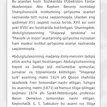
Bu asardan hozir Toshkentda O‘zbekiston Fanlar
Akademiyasi Abu Rayhon Beruniy nomidagi
Sharqshunoslik institutining qo‘lyozma asarlari
xazinasida to‘rt nusxa saqlanmoqda. Ulardan eng
qadimiysi 851 raqamli nusxa bo‘lib, XVII asr oxiri
yoki XVIII asr boshlarida ko‘chirilgan. Shuningdek,
Abdulg‘oziyxonning “Shajarayi tarokima” va
“Manofe ul-inson” asarlarining qo‘lyozma nusxalari
ham mazkur institut qo‘lyozma asarlar xazinasida
saqlanmoqda.
Abdulg‘oziyxonning madaniy-ilmiy merosini tadqiq
etish ancha ilgari boshlangan. Abdulg‘oziixonning
hayoti va ijodiga oid ma’lumotlar qomuslar,
jurnallar va to‘plamlarda keltirilgan. “Shajarayi
turk” asarining matni 1824 yili Qozon shahrida
akademik Fren tomonidan nashr etilgan. So‘ngra
bu asarning matni (1871) va fransuz tiliga qilingan
tarjimasi 1874 yili Sankt-Peterburgda professor
Baron Demezon tomonidan nashr etilgan.
Keyinchalik G. S. Sablukov bu asarni rus tiliga