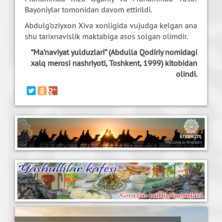
Bayoniylar tomonidan davom ettirildi.
Abdulg‘oziyxon Xiva xonligida vujudga kelgan ana
shu tarixnavislik maktabiga asos solgan olimdir.
“Ma’naviyat yulduzlari” (Abdulla Qodiriy nomidagi
xalq merosi nashriyoti, Toshkent, 1999) kitobidan
olindi.