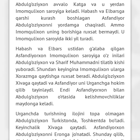
Abdulg‘oziyxon avvalo Katga va u yerdan
Imomqulixon saroyiga keladi. Habash va Elbarsga
qarshi kurash boshlagan Asfandiyor
Abdulg‘oziyxonni yordamga chaqiradi. Ammo
Imomqulixon uning borishiga ruxsat bermaydi. U
Imomqulixon saroyida ikki yil turadi.
Habash va Elbars ustidan g‘alaba qilgan
Asfandiyorxon Imomqulixon saroyiga o‘z inilari
Abdulg‘oziyxon va Sharif Muhammadni tilatib kishi
yuboradi. Shundan keyingina Imomqulixon ularga
Xorazmga qaytishga ruxsat beradi. Abdulg‘oziyxon
Xivaga qaytadi va Asfandiyor uni Urganchga hokim
qilib tayinlaydi. Endi Asfandiyorxon bilan
Abdulg‘oziyxon o‘rtasida kelishmovchiliklar
maydonga keladi.
Urganchda turishning ilojini topa olmagan
Abdulg‘oziyxon Turkistonda, Toshkentda bo‘ladi.
Keyinchalik Xivaga qaytadi. Asfandiyorxon
Abdulg‘oziyxonni Eronga jo‘natadi. Shunday qilib,