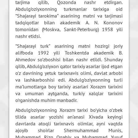
tarjima qilib, Qozonda nashr etdirgan.
Abdulg‘oziyxonning turkmanlar tarixiga oid
“Shajarayi tarokima” asarining matni va tarjimasi
tadqiqotlar bilan akademik A. N. Kononov
tomonidan (Moskva, Sankt-Peterburg) 1958 yili
nashr etidsi.
“Shajarayi turk” asarining matni hozirgi joriy
alifboda 1992 yili Toshkentda akademik B.
Ahmedov so‘zboshisi bilan nashr etildi. Shunday
qilib, Abdulg‘oziyxon qator tarixiy asarlar ijod etgan
o‘z davrining yetuk tarixnavis olimi, davlat arbobi
va lashkarboshisi edi. Abdulg‘oziyxonning turli
ma’lumotlarga boy tarixiy asarlari Xorazm tarixini
va umuman aytganda, turkiy xalqlar tarixini
o‘rganishda muhim manbadir.
Abdulg‘oziyxonning Xorazm tarixi bo‘yicha o‘zbek
tilida asarlar yozishi an’anasi Xivada keyingi
davrlarda atoqli tarixnavis olimlar, ayni vaqtda
ajoyib shoirlar Shermuhammad Munis,
Muhammad Rizo Ogahiy va Muhammad Yusuf