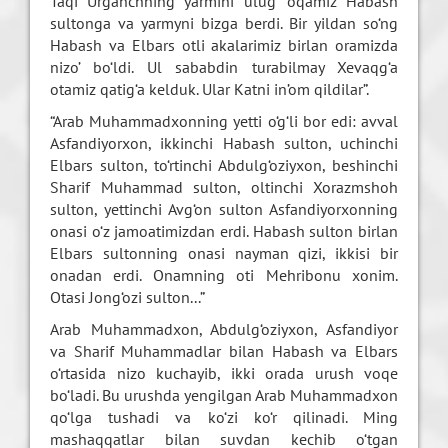
Taqi Urganchning yarmini ulug‘ oqamiz Habash
sultonga va yarmyni bizga berdi. Bir yildan so‘ng
Habash va Elbars otli akalarimiz birlan oramizda
nizo’ bo‘ldi. Ul sababdin turabilmay Xevaqg‘a
otamiz qatig‘a kelduk. Ular Katni in’om qildilar”.
“Arab Muhammadxonning yetti o‘g‘li bor edi: avval
Asfandiyorxon, ikkinchi Habash sulton, uchinchi
Elbars sulton, to‘rtinchi Abdulg‘oziyxon, beshinchi
Sharif Muhammad sulton, oltinchi Xorazmshoh
sulton, yettinchi Avg‘on sulton Asfandiyorxonning
onasi o‘z jamoatimizdan erdi. Habash sulton birlan
Elbars sultonning onasi nayman qizi, ikkisi bir
onadan erdi. Onamning oti Mehribonu xonim.
Otasi Jong‘ozi sulton...”
Arab Muhammadxon, Abdulg‘oziyxon, Asfandiyor
va Sharif Muhammadlar bilan Habash va Elbars
o‘rtasida nizo kuchayib, ikki orada urush voqe
bo‘ladi. Bu urushda yengilgan Arab Muhammadxon
qo‘lga tushadi va ko‘zi ko‘r qilinadi. Ming
mashaqqatlar bilan suvdan kechib o‘tgan