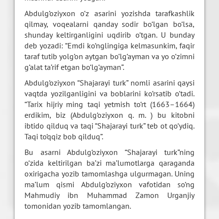
Abdulg‘oziyxon o‘z asarini yozishda tarafkashlik
qilmay, voqealarni qanday sodir bo‘lgan bo‘lsa,
shunday keltirganligini uqdirib o‘tgan. U bunday
deb yozadi: “Emdi ko‘nglingiga kelmasunkim, faqir
taraf tutib yolg‘on aytgan bo‘lg‘ayman va yo o‘zimni
g‘alat ta’rif etgan bo‘lg‘ayman”.
Abdulg‘oziyxon “Shajarayi turk” nomli asarini qaysi
vaqtda yozilganligini va boblarini ko‘rsatib o‘tadi.
“Tarix hijriy ming taqi yetmish to‘rt (1663–1664)
erdikim, biz (Abdulg‘oziyxon q. m. ) bu kitobni
ibtido qilduq va taqi “Shajarayi turk” teb ot qo‘ydiq.
Taqi to‘qqiz bob qilduq”.
Bu asarni Abdulg‘oziyxon “Shajarayi turk”ning
o‘zida keltirilgan ba’zi ma’lumotlarga qaraganda
oxirigacha yozib tamomlashga ulgurmagan. Uning
ma’lum qismi Abdulg‘oziyxon vafotidan so‘ng
Mahmudiy ibn Muhammad Zamon Urganjiy
tomonidan yozib tamomlangan.