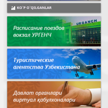
KO`P O`QILGANLAR