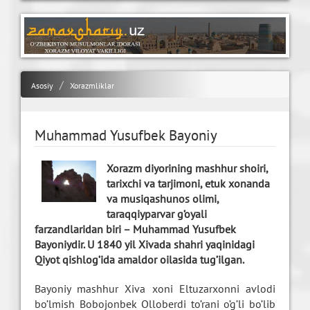
Asosiy
Xorazmliklar
Muhammad Yusufbek Bayoniy
Xorazm diyorining mashhur shoiri,
tarixchi va tarjimoni, etuk xonanda
va musiqashunos olimi,
taraqqiyparvar g’oyali
farzandlaridan biri – Muhammad Yusufbek
Bayoniydir. U 1840 yil Xivada shahri yaqinidagi
Qiyot qishlog’ida amaldor oilasida tug’ilgan.
Bayoniy mashhur Xiva xoni Eltuzarxonni avlodi
bo’lmish Bobojonbek Olloberdi to’rani o’g’li bo’lib