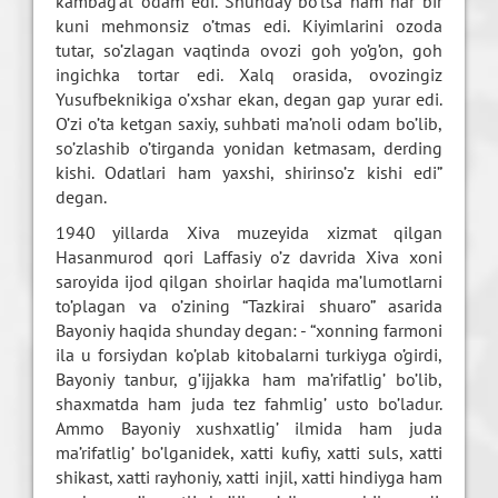
kambag’al odam edi. Shunday bo’lsa ham har bir
kuni mehmonsiz o’tmas edi. Kiyimlarini ozoda
tutar, so’zlagan vaqtinda ovozi goh yo’g’on, goh
ingichka tortar edi. Xalq orasida, ovozingiz
Yusufbeknikiga o’xshar ekan, degan gap yurar edi.
O’zi o’ta ketgan saxiy, suhbati ma’noli odam bo’lib,
so’zlashib o’tirganda yonidan ketmasam, derding
kishi. Odatlari ham yaxshi, shirinso’z kishi edi”
degan.
1940 yillarda Xiva muzeyida xizmat qilgan
Hasanmurod qori Laffasiy o’z davrida Xiva xoni
saroyida ijod qilgan shoirlar haqida ma’lumotlarni
to’plagan va o’zining “Tazkirai shuaro” asarida
Bayoniy haqida shunday degan: - “xonning farmoni
ila u forsiydan ko’plab kitobalarni turkiyga o’girdi,
Bayoniy tanbur, g’ijjakka ham ma’rifatlig’ bo’lib,
shaxmatda ham juda tez fahmlig’ usto bo’ladur.
Ammo Bayoniy xushxatlig’ ilmida ham juda
ma’rifatlig’ bo’lganidek, xatti kufiy, xatti suls, xatti
shikast, xatti rayhoniy, xatti injil, xatti hindiyga ham