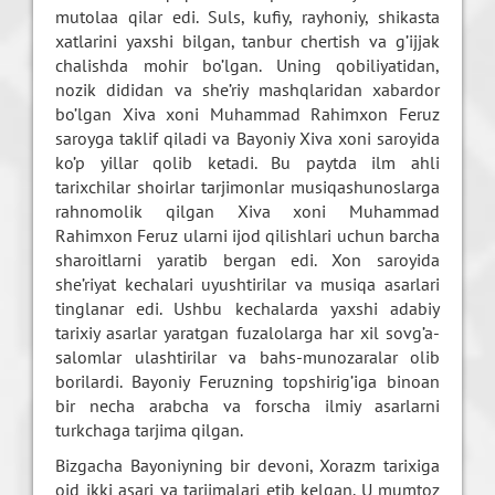
mutolaa qilar edi. Suls, kufiy, rayhoniy, shikasta
xatlarini yaxshi bilgan, tanbur chertish va g’ijjak
chalishda mohir bo’lgan. Uning qobiliyatidan,
nozik dididan va she’riy mashqlaridan xabardor
bo’lgan Xiva xoni Muhammad Rahimxon Feruz
saroyga taklif qiladi va Bayoniy Xiva xoni saroyida
ko’p yillar qolib ketadi. Bu paytda ilm ahli
tarixchilar shoirlar tarjimonlar musiqashunoslarga
rahnomolik qilgan Xiva xoni Muhammad
Rahimxon Feruz ularni ijod qilishlari uchun barcha
sharoitlarni yaratib bergan edi. Xon saroyida
she’riyat kechalari uyushtirilar va musiqa asarlari
tinglanar edi. Ushbu kechalarda yaxshi adabiy
tarixiy asarlar yaratgan fuzalolarga har xil sovg’a-
salomlar ulashtirilar va bahs-munozaralar olib
borilardi. Bayoniy Feruzning topshirig’iga binoan
bir necha arabcha va forscha ilmiy asarlarni
turkchaga tarjima qilgan.
Bizgacha Bayoniyning bir devoni, Xorazm tarixiga
oid ikki asari va tarjimalari etib kelgan. U mumtoz