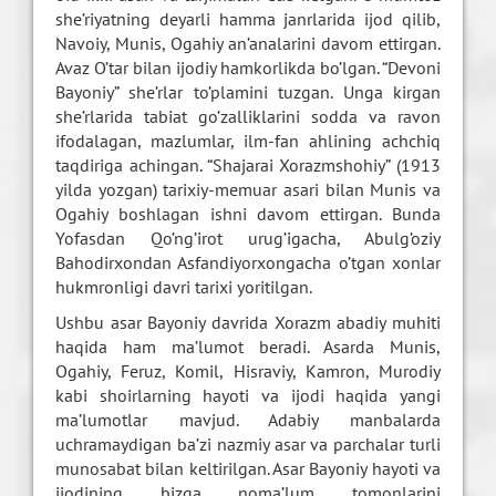
she’riyatning deyarli hamma janrlarida ijod qilib,
Navoiy, Munis, Ogahiy an’analarini davom ettirgan.
Avaz O’tar bilan ijodiy hamkorlikda bo’lgan. “Devoni
Bayoniy” she’rlar to’plamini tuzgan. Unga kirgan
she’rlarida tabiat go’zalliklarini sodda va ravon
ifodalagan, mazlumlar, ilm-fan ahlining achchiq
taqdiriga achingan. “Shajarai Xorazmshohiy” (1913
yilda yozgan) tarixiy-memuar asari bilan Munis va
Ogahiy boshlagan ishni davom ettirgan. Bunda
Yofasdan Qo’ng’irot urug’igacha, Abulg’oziy
Bahodirxondan Asfandiyorxongacha o’tgan xonlar
hukmronligi davri tarixi yoritilgan.
Ushbu asar Bayoniy davrida Xorazm abadiy muhiti
haqida ham ma’lumot beradi. Asarda Munis,
Ogahiy, Feruz, Komil, Hisraviy, Kamron, Murodiy
kabi shoirlarning hayoti va ijodi haqida yangi
ma’lumotlar mavjud. Adabiy manbalarda
uchramaydigan ba’zi nazmiy asar va parchalar turli
munosabat bilan keltirilgan. Asar Bayoniy hayoti va
ijodining bizga noma’lum tomonlarini