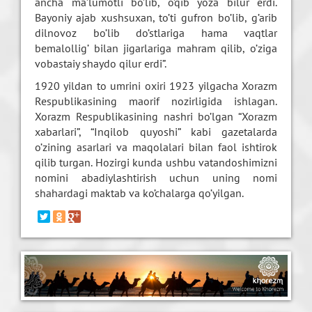
ancha ma’lumotli bo’lib, o’qib yoza bilur erdi.
Bayoniy ajab xushsuxan, to’ti gufron bo’lib, g’arib
dilnovoz bo’lib do’stlariga hama vaqtlar
bemalollig’ bilan jigarlariga mahram qilib, o’ziga
vobastaiy shaydo qilur erdi”.
1920 yildan to umrini oxiri 1923 yilgacha Xorazm
Respublikasining maorif nozirligida ishlagan.
Xorazm Respublikasining nashri bo’lgan “Xorazm
xabarlari”, “Inqilob quyoshi” kabi gazetalarda
o’zining asarlari va maqolalari bilan faol ishtirok
qilib turgan. Hozirgi kunda ushbu vatandoshimizni
nomini abadiylashtirish uchun uning nomi
shahardagi maktab va ko’chalarga qo’yilgan.