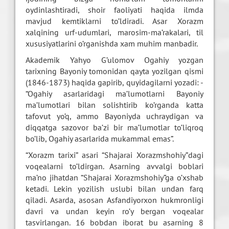
oydinlashtiradi, shoir faoliyati haqida ilmda
mavjud kemtiklarni to’ldiradi. Asar Xorazm
xalqining urf-udumlari, marosim-ma’rakalari, til
xususiyatlarini o’rganishda xam muhim manbadir.
Akademik Yahyo G’ulomov Ogahiy yozgan
tarixning Bayoniy tomonidan qayta yozilgan qismi
(1846-1873) haqida gapirib, quyidagilarni yozadi: -
“Ogahiy asarlaridagi ma’lumotlarni Bayoniy
ma’lumotlari bilan solishtirib ko’rganda katta
tafovut yo’q, ammo Bayoniyda uchraydigan va
diqqatga sazovor ba’zi bir ma’lumotlar to’liqroq
bo’lib, Ogahiy asarlarida mukammal emas”.
“Xorazm tarixi” asari “Shajarai Xorazmshohiy”dagi
voqealarni to’ldirgan. Asarning avvalgi boblari
ma’no jihatdan “Shajarai Xorazmshohiy”ga o’xshab
ketadi. Lekin yozilish uslubi bilan undan farq
qiladi. Asarda, asosan Asfandiyorxon hukmronligi
davri va undan keyin ro’y bergan voqealar
tasvirlangan. 16 bobdan iborat bu asarning 8