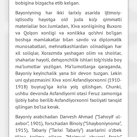
bobigina bizgacha etib kelgan.
Bayoniyning har ikki tarixiy asarida ijtimoiy-
iqtisodiy hayotga oid juda ko’p qimmatli
materiallar bor. Jumladan, Xiva xonligining Buxoro
va Qo’qon xonligi va xonlikka qo’shni bo’lgan
boshqa mamlakatlar bilan savdo va diplomatik
munosabatlari, mehnatkashlardan olinadigan har
xil soliqlar, Xorazmda yashagan olim va shoirlar,
shaharlar hayoti, dehqonchilik ishlari to’g’risida boy
ma’lumotlar yozilgan. Ma’lumotlarga qaraganda,
Bayoniy keyinchalik yana bir devon tuzgan. Lekin
uni qylyozmasini Xiva xoni Asfandiyorxonni (1910-
1918) buyrug’iga ko’ra yo’q qilishgan. Chunki,
ushbu devonda Asfandiyorni otasi Feruz zamoniga
ijobiy baho berilib Asfandiyorxonni faoliyati tanqid
qilingan bo’lsa kerak.
Bayoniy arabchadan Darvesh Ahmad (“Sahoyif ul-
axbor”, 1901), forschadan Binoiy (“Shayboniynoma”,
1915), Tabariy (“Tarixi Tabariy”) asarlarini o’zbek
tiliga tarjima qilgan. “Majmuai shuaroi forsiy”