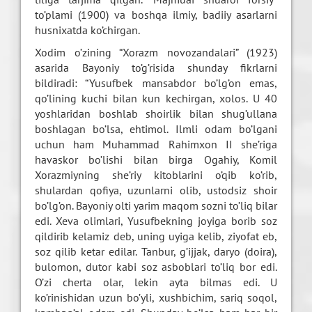
to’plami (1900) va boshqa ilmiy, badiiy asarlarni
husnixatda ko’chirgan.
Xodim o’zining “Xorazm novozandalari” (1923)
asarida Bayoniy to’g’risida shunday fikrlarni
bildiradi: “Yusufbek mansabdor bo’lg’on emas,
qo’lining kuchi bilan kun kechirgan, xolos. U 40
yoshlaridan boshlab shoirlik bilan shug’ullana
boshlagan bo’lsa, ehtimol. Ilmli odam bo’lgani
uchun ham Muhammad Rahimxon II she’riga
havaskor bo’lishi bilan birga Ogahiy, Komil
Xorazmiyning she’riy kitoblarini o’qib ko’rib,
shulardan qofiya, uzunlarni olib, ustodsiz shoir
bo’lg’on. Bayoniy olti yarim maqom sozni to’liq bilar
edi. Xeva olimlari, Yusufbekning joyiga borib soz
qildirib kelamiz deb, uning uyiga kelib, ziyofat eb,
soz qilib ketar edilar. Tanbur, g’ijjak, daryo (doira),
bulomon, dutor kabi soz asboblari to’liq bor edi.
O’zi cherta olar, lekin ayta bilmas edi. U
ko’rinishidan uzun bo’yli, xushbichim, sariq soqol,