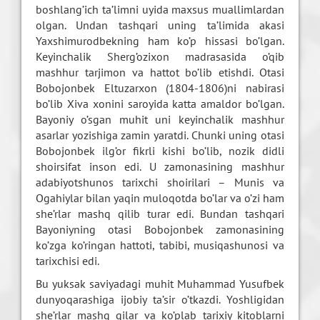
boshlang’ich ta’limni uyida maxsus muallimlardan
olgan. Undan tashqari uning ta’limida akasi
Yaxshimurodbekning ham ko’p hissasi bo’lgan.
Keyinchalik Sherg’ozixon madrasasida o’qib
mashhur tarjimon va hattot bo’lib etishdi. Otasi
Bobojonbek Eltuzarxon (1804-1806)ni nabirasi
bo’lib Xiva xonini saroyida katta amaldor bo’lgan.
Bayoniy o’sgan muhit uni keyinchalik mashhur
asarlar yozishiga zamin yaratdi. Chunki uning otasi
Bobojonbek ilg’or fikrli kishi bo’lib, nozik didli
shoirsifat inson edi. U zamonasining mashhur
adabiyotshunos tarixchi shoirilari – Munis va
Ogahiylar bilan yaqin muloqotda bo’lar va o’zi ham
she’rlar mashq qilib turar edi. Bundan tashqari
Bayoniyning otasi Bobojonbek zamonasining
ko’zga ko’ringan hattoti, tabibi, musiqashunosi va
tarixchisi edi.
Bu yuksak saviyadagi muhit Muhammad Yusufbek
dunyoqarashiga ijobiy ta’sir o’tkazdi. Yoshligidan
she’rlar mashq qilar va ko’plab tarixiy kitoblarni