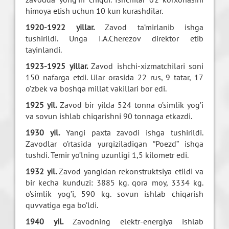
himoya etish uchun 10 kun kurashdilar.
1920-1922 yillar.
Zavod ta’mirlanib ishga
tushirildi. Unga I.A.Cherezov direktor etib
tayinlandi.
1923-1925 yillar.
Zavod ishchi-xizmatchilari soni
150 nafarga etdi. Ular orasida 22 rus, 9 tatar, 17
o’zbek va boshqa millat vakillari bor edi.
1925 yil.
Zavod bir yilda 524 tonna o’simlik yog’i
va sovun ishlab chiqarishni 90 tonnaga etkazdi.
1930 yil.
Yangi paxta zavodi ishga tushirildi.
Zavodlar o’rtasida yurgiziladigan “Poezd” ishga
tushdi. Temir yo’lning uzunligi 1,5 kilometr edi.
1932 yil.
Zavod yangidan rekonstruktsiya etildi va
bir kecha kunduzi: 3885 kg. qora moy, 3334 kg.
o’simlik yog’i, 590 kg. sovun ishlab chiqarish
quvvatiga ega bo’ldi.
1940 yil.
Zavodning elektr-energiya ishlab