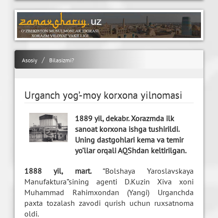
Asosiy
Bilasizmi?
Urganch yog’-moy korxona yilnomasi
1889 yil, dekabr. Xorazmda ilk
sanoat korxona ishga tushirildi.
Uning dastgohlari kema va temir
yo’llar orqali AQShdan keltirilgan.
1888 yil, mart.
“Bolshaya Yaroslavskaya
Manufaktura”sining agenti D.Kuzin Xiva xoni
Muhammad Rahimxondan (Yangi) Urganchda
paxta tozalash zavodi qurish uchun ruxsatnoma
oldi.