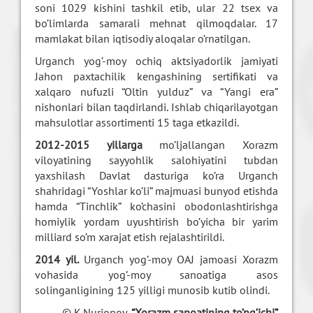
soni 1029 kishini tashkil etib, ular 22 tsex va
bo’limlarda samarali mehnat qilmoqdalar. 17
mamlakat bilan iqtisodiy aloqalar o’rnatilgan.
Urganch yog’-moy ochiq aktsiyadorlik jamiyati
Jahon paxtachilik kengashining sertifikati va
xalqaro nufuzli “Oltin yulduz” va “Yangi era”
nishonlari bilan taqdirlandi. Ishlab chiqarilayotgan
mahsulotlar assortimenti 15 taga etkazildi.
2012-2015 yillarga
mo’ljallangan Xorazm
viloyatining sayyohlik salohiyatini tubdan
yaxshilash Davlat dasturiga ko’ra Urganch
shahridagi “Yoshlar ko’li” majmuasi bunyod etishda
hamda “Tinchlik” ko’chasini obodonlashtirishga
homiylik yordam uyushtirish bo’yicha bir yarim
milliard so’m xarajat etish rejalashtirildi.
2014 yil.
Urganch yog’-moy OAJ jamoasi Xorazm
vohasida yog’-moy sanoatiga asos
solinganligining 125 yilligi munosib kutib olindi.
© K.Nurjonov.
“Xorazm sanoatining to’ng’ichi”