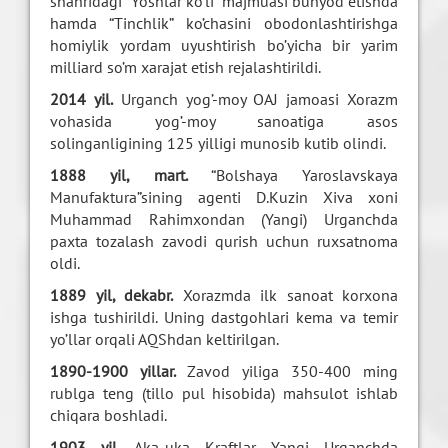
shahridagi “Yoshlar ko’li” majmuasi bunyod etishda
hamda “Tinchlik” ko’chasini obodonlashtirishga
homiylik yordam uyushtirish bo’yicha bir yarim
milliard so’m xarajat etish rejalashtirildi.
2014 yil.
Urganch yog’-moy OAJ jamoasi Xorazm
vohasida yog’-moy sanoatiga asos
solinganligining 125 yilligi munosib kutib olindi.
1888 yil, mart.
“Bolshaya Yaroslavskaya
Manufaktura”sining agenti D.Kuzin Xiva xoni
Muhammad Rahimxondan (Yangi) Urganchda
paxta tozalash zavodi qurish uchun ruxsatnoma
oldi.
1889 yil, dekabr.
Xorazmda ilk sanoat korxona
ishga tushirildi. Uning dastgohlari kema va temir
yo’llar orqali AQShdan keltirilgan.
1890-1900 yillar.
Zavod yiliga 350-400 ming
rublga teng (tillo pul hisobida) mahsulot ishlab
chiqara boshladi.
1903 yil.
Aka-uka Kraftlar Yangi Urganchda