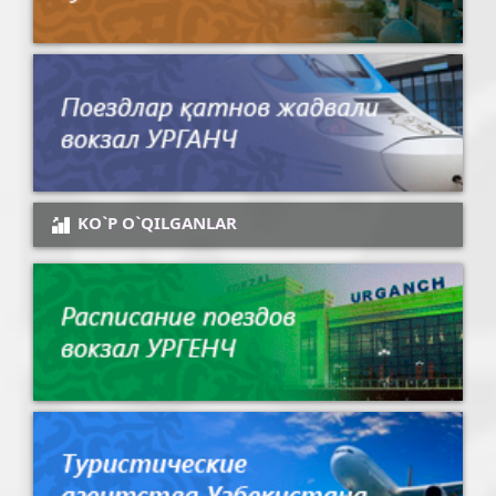
KO`P O`QILGANLAR