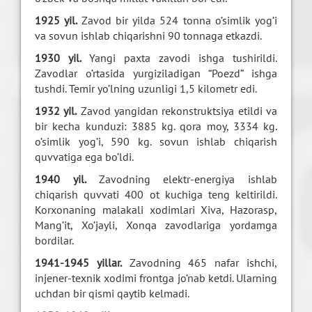
1925 yil.
Zavod bir yilda 524 tonna o’simlik yog’i
va sovun ishlab chiqarishni 90 tonnaga etkazdi.
1930 yil.
Yangi paxta zavodi ishga tushirildi.
Zavodlar o’rtasida yurgiziladigan “Poezd” ishga
tushdi. Temir yo’lning uzunligi 1,5 kilometr edi.
1932 yil.
Zavod yangidan rekonstruktsiya etildi va
bir kecha kunduzi: 3885 kg. qora moy, 3334 kg.
o’simlik yog’i, 590 kg. sovun ishlab chiqarish
quvvatiga ega bo’ldi.
1940 yil.
Zavodning elektr-energiya ishlab
chiqarish quvvati 400 ot kuchiga teng keltirildi.
Korxonaning malakali xodimlari Xiva, Hazorasp,
Mang’it, Xo’jayli, Xonqa zavodlariga yordamga
bordilar.
1941-1945 yillar.
Zavodning 465 nafar ishchi,
injener-texnik xodimi frontga jo’nab ketdi. Ularning
uchdan bir qismi qaytib kelmadi.