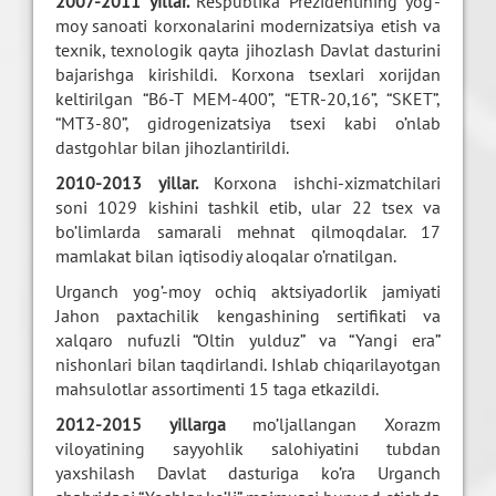
2007-2011 yillar.
Respublika Prezidentining yog’-
moy sanoati korxonalarini modernizatsiya etish va
texnik, texnologik qayta jihozlash Davlat dasturini
bajarishga kirishildi. Korxona tsexlari xorijdan
keltirilgan “B6-T MEM-400”, “ETR-20,16”, “SKET”,
“MT3-80”, gidrogenizatsiya tsexi kabi o’nlab
dastgohlar bilan jihozlantirildi.
2010-2013 yillar.
Korxona ishchi-xizmatchilari
soni 1029 kishini tashkil etib, ular 22 tsex va
bo’limlarda samarali mehnat qilmoqdalar. 17
mamlakat bilan iqtisodiy aloqalar o’rnatilgan.
Urganch yog’-moy ochiq aktsiyadorlik jamiyati
Jahon paxtachilik kengashining sertifikati va
xalqaro nufuzli “Oltin yulduz” va “Yangi era”
nishonlari bilan taqdirlandi. Ishlab chiqarilayotgan
mahsulotlar assortimenti 15 taga etkazildi.
2012-2015 yillarga
mo’ljallangan Xorazm
viloyatining sayyohlik salohiyatini tubdan
yaxshilash Davlat dasturiga ko’ra Urganch