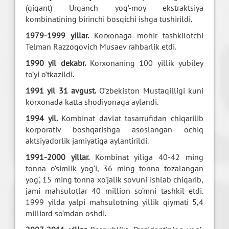
(gigant) Urganch yog’-moy ekstraktsiya
kombinatining birinchi bosqichi ishga tushirildi.
1979-1999 yillar.
Korxonaga mohir tashkilotchi
Telman Razzoqovich Musaev rahbarlik etdi.
1990 yil dekabr.
Korxonaning 100 yillik yubiley
to’yi o’tkazildi.
1991 yil 31 avgust.
O’zbekiston Mustaqilligi kuni
korxonada katta shodiyonaga aylandi.
1994 yil.
Kombinat davlat tasarrufidan chiqarilib
korporativ boshqarishga asoslangan ochiq
aktsiyadorlik jamiyatiga aylantirildi.
1991-2000 yillar.
Kombinat yiliga 40-42 ming
tonna o’simlik yog’i, 36 ming tonna tozalangan
yog’, 15 ming tonna xo’jalik sovuni ishlab chiqarib,
jami mahsulotlar 40 million so’mni tashkil etdi.
1999 yilda yalpi mahsulotning yillik qiymati 5,4
milliard so’mdan oshdi.