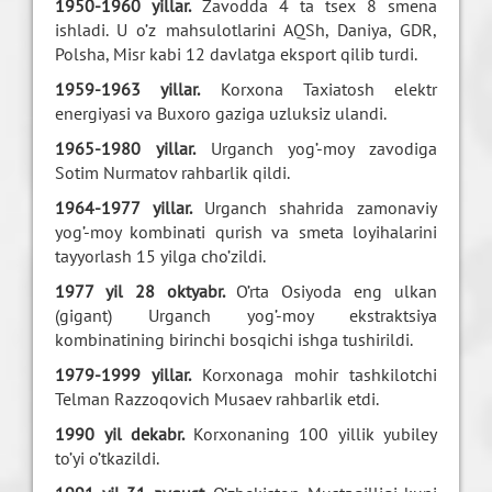
1950-1960 yillar.
Zavodda 4 ta tsex 8 smena
ishladi. U o’z mahsulotlarini AQSh, Daniya, GDR,
Polsha, Misr kabi 12 davlatga eksport qilib turdi.
1959-1963 yillar.
Korxona Taxiatosh elektr
energiyasi va Buxoro gaziga uzluksiz ulandi.
1965-1980 yillar.
Urganch yog’-moy zavodiga
Sotim Nurmatov rahbarlik qildi.
1964-1977 yillar.
Urganch shahrida zamonaviy
yog’-moy kombinati qurish va smeta loyihalarini
tayyorlash 15 yilga cho’zildi.
1977 yil 28 oktyabr.
O’rta Osiyoda eng ulkan
(gigant) Urganch yog’-moy ekstraktsiya
kombinatining birinchi bosqichi ishga tushirildi.
1979-1999 yillar.
Korxonaga mohir tashkilotchi
Telman Razzoqovich Musaev rahbarlik etdi.
1990 yil dekabr.
Korxonaning 100 yillik yubiley
to’yi o’tkazildi.