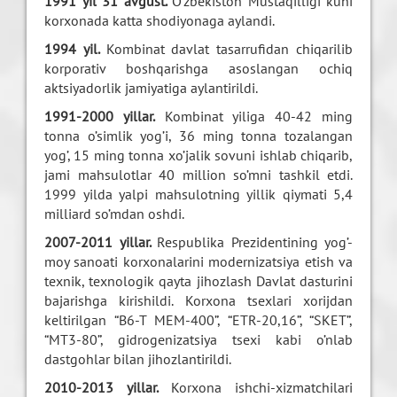
1991 yil 31 avgust.
O’zbekiston Mustaqilligi kuni
korxonada katta shodiyonaga aylandi.
1994 yil.
Kombinat davlat tasarrufidan chiqarilib
korporativ boshqarishga asoslangan ochiq
aktsiyadorlik jamiyatiga aylantirildi.
1991-2000 yillar.
Kombinat yiliga 40-42 ming
tonna o’simlik yog’i, 36 ming tonna tozalangan
yog’, 15 ming tonna xo’jalik sovuni ishlab chiqarib,
jami mahsulotlar 40 million so’mni tashkil etdi.
1999 yilda yalpi mahsulotning yillik qiymati 5,4
milliard so’mdan oshdi.
2007-2011 yillar.
Respublika Prezidentining yog’-
moy sanoati korxonalarini modernizatsiya etish va
texnik, texnologik qayta jihozlash Davlat dasturini
bajarishga kirishildi. Korxona tsexlari xorijdan
keltirilgan “B6-T MEM-400”, “ETR-20,16”, “SKET”,
“MT3-80”, gidrogenizatsiya tsexi kabi o’nlab
dastgohlar bilan jihozlantirildi.
2010-2013 yillar.
Korxona ishchi-xizmatchilari