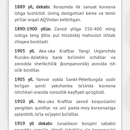
1889 yil, dekabr.
Xorazmda ilk sanoat korxona
ishga tushirildi. Uning dastgohlari kema va temir
yo’llar orqali AQShdan keltirilgan.
1890-1900 yillar.
Zavod yiliga 350-400 ming
rublga teng (tillo pul hisobida) mahsulot ishlab
chiqara boshladi.
1903 yil.
Aka-uka Kraftlar Yangi Urganchda
Russko-Aziatskiy bank bo’limini ochdilar va
zavodda sherikchilik (kompanonlik) asosida ish
olib bordilar.
1905 yil.
Yanvar oyida Sankt-Peterburgda sodir
bo’lgan qonli yakshanba ta’sirida korxona
ishchilari orasida norozilik kayfiyati qo’zg’oldi.
1910 yil.
Aka-uka Kraftlar zavod korpuslarini
yangidan qurdilar va uni paxta-moy korxonasiga
aylantirib, to’la xo’jayini bo’ldilar.
1919 yil dekabr.
Junaidxon bosqini sababli
zavodda yong’in chiqdi. Ishchilar o’z korxonasini