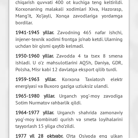
chiqarish quvvati 400 ot kuchiga teng keltirildi.
Korxonaning malakali xodimlari Xiva, Hazorasp,
Mang’it, Xo’jayli, Xonqa zavodlariga yordamga
bordilar.
1941-1945 yillar.
Zavodning 465 nafar ishchi,
injener-texnik xodimi frontga jo’nab ketdi. Ularning
uchdan bir qismi qaytib kelmadi.
1950-1960 yillar.
Zavodda 4 ta tsex 8 smena
ishladi. U o’z mahsulotlarini AQSh, Daniya, GDR,
Polsha, Misr kabi 12 davlatga eksport qilib turdi.
1959-1963 yillar.
Korxona Taxiatosh elektr
energiyasi va Buxoro gaziga uzluksiz ulandi.
1965-1980 yillar.
Urganch yog’-moy zavodiga
Sotim Nurmatov rahbarlik qildi.
1964-1977 yillar.
Urganch shahrida zamonaviy
yog’-moy kombinati qurish va smeta loyihalarini
tayyorlash 15 yilga cho’zildi.
1977 yil 28 oktyabr.
O’rta Osiyoda eng ulkan