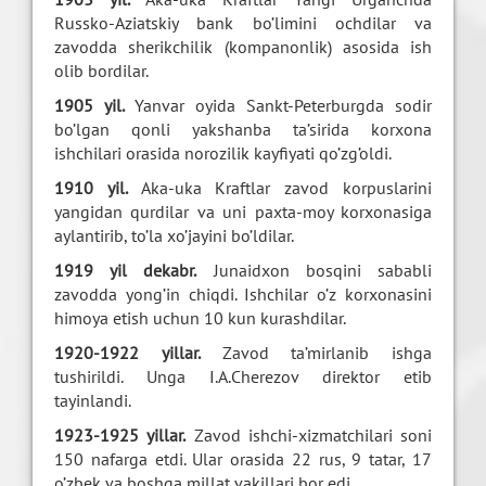
Russko-Aziatskiy bank bo’limini ochdilar va
zavodda sherikchilik (kompanonlik) asosida ish
olib bordilar.
1905 yil.
Yanvar oyida Sankt-Peterburgda sodir
bo’lgan qonli yakshanba ta’sirida korxona
ishchilari orasida norozilik kayfiyati qo’zg’oldi.
1910 yil.
Aka-uka Kraftlar zavod korpuslarini
yangidan qurdilar va uni paxta-moy korxonasiga
aylantirib, to’la xo’jayini bo’ldilar.
1919 yil dekabr.
Junaidxon bosqini sababli
zavodda yong’in chiqdi. Ishchilar o’z korxonasini
himoya etish uchun 10 kun kurashdilar.
1920-1922 yillar.
Zavod ta’mirlanib ishga
tushirildi. Unga I.A.Cherezov direktor etib
tayinlandi.
1923-1925 yillar.
Zavod ishchi-xizmatchilari soni
150 nafarga etdi. Ular orasida 22 rus, 9 tatar, 17
o’zbek va boshqa millat vakillari bor edi.