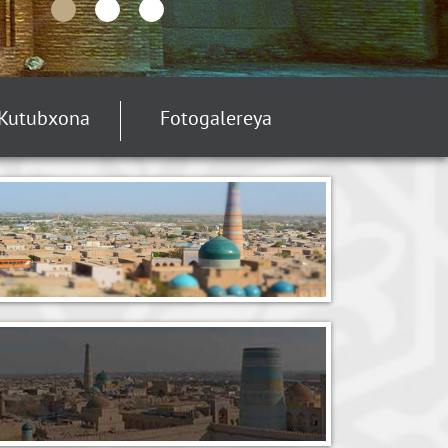
Kutubxona
Fotogalereya