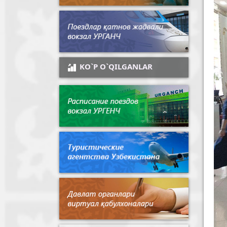
KO`P O`QILGANLAR