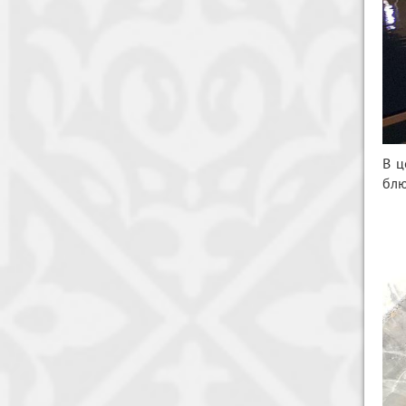
В ц
блю