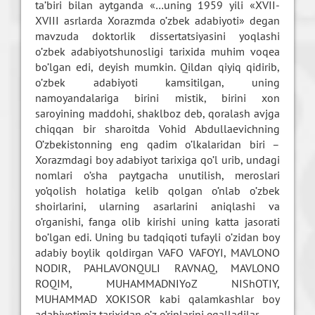
ta’biri bilan aytganda «…uning 1959 yili «XVII-
XVIII asrlarda Xorazmda o’zbek adabiyoti» degan
mavzuda doktorlik dissertatsiyasini yoqlashi
o’zbek adabiyotshunosligi tarixida muhim voqea
bo’lgan edi, deyish mumkin. Qildan qiyiq qidirib,
o’zbek adabiyoti kamsitilgan, uning
namoyandalariga birini mistik, birini xon
saroyining maddohi, shaklboz deb, qoralash avjga
chiqqan bir sharoitda Vohid Abdullaevichning
O’zbekistonning eng qadim o’lkalaridan biri –
Xorazmdagi boy adabiyot tarixiga qo’l urib, undagi
nomlari o’sha paytgacha unutilish, meroslari
yo’qolish holatiga kelib qolgan o’nlab o’zbek
shoirlarini, ularning asarlarini aniqlashi va
o’rganishi, fanga olib kirishi uning katta jasorati
bo’lgan edi. Uning bu tadqiqoti tufayli o’zidan boy
adabiy boylik qoldirgan VAFO VAFOYI, MAVLONO
NODIR, PAHLAVONQULI RAVNAQ, MAVLONO
ROQIM, MUHAMMADNIYoZ NIShOTIY,
MUHAMMAD XOKISOR kabi qalamkashlar boy
adabiyotimiz tarixidan o’z o’rinlarini egalladilar.