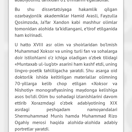
Bu shu dissertatsiyaga hakamlik qilgan
ozarbayjonlik akademiklar Hamid Arasli, Fayzulla
Qosimzoda, Ja’far Xandon kabi mashhur olimlar
tomonidan alohida ta’kidlangani, e’tirof etilganida
ham ko’rinadi.
U hatto XVIII asr olim va shoirlaridan bo’lmish
Muhammad Xoksor va uning turli fan va sohalarga
doir istilohlarni o’z ichiga oladigan o’zbek tilidagi
«Muntaxab ul-lug’ot» asarini ham kashf etdi, uning
lingvo-poetik tahliligacha yaratdi. Shu asarga oid
doktorlik ishida keltirilgan materiallar olimning
70-yillarga kelib chop etilgan «Xoksor va
Nishotiy» monografiyasining maydonga kelishiga
asos bo’ldi. Olim bu sohadagi izlanishlarini davom
ettirib Xorazmdagi o’zbek adabiyotining XIX
asrdagi peshqadam namoyandalari
Shermuhammad Munis hamda Muhammad Rizo
Ogahiy merosi haqida alohida-alohida adabiy
portretlar yaratdi.