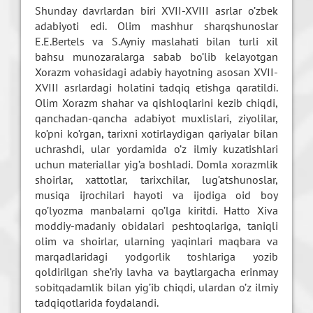
Shunday davrlardan biri XVII-XVIII asrlar o’zbek
adabiyoti edi. Olim mashhur sharqshunoslar
E.E.Bertels va S.Ayniy maslahati bilan turli xil
bahsu munozaralarga sabab bo’lib kelayotgan
Xorazm vohasidagi adabiy hayotning asosan XVII-
XVIII asrlardagi holatini tadqiq etishga qaratildi.
Olim Xorazm shahar va qishloqlarini kezib chiqdi,
qanchadan-qancha adabiyot muxlislari, ziyolilar,
ko’pni ko’rgan, tarixni xotirlaydigan qariyalar bilan
uchrashdi, ular yordamida o’z ilmiy kuzatishlari
uchun materiallar yig’a boshladi. Domla xorazmlik
shoirlar, xattotlar, tarixchilar, lug’atshunoslar,
musiqa ijrochilari hayoti va ijodiga oid boy
qo’lyozma manbalarni qo’lga kiritdi. Hatto Xiva
moddiy-madaniy obidalari peshtoqlariga, taniqli
olim va shoirlar, ularning yaqinlari maqbara va
marqadlaridagi yodgorlik toshlariga yozib
qoldirilgan she’riy lavha va baytlargacha erinmay
sobitqadamlik bilan yig’ib chiqdi, ulardan o’z ilmiy
tadqiqotlarida foydalandi.