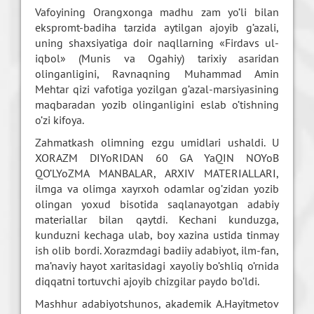
Vafoyining Orangxonga madhu zam yo’li bilan
ekspromt-badiha tarzida aytilgan ajoyib g’azali,
uning shaxsiyatiga doir naqllarning «Firdavs ul-
iqbol» (Munis va Ogahiy) tarixiy asaridan
olinganligini, Ravnaqning Muhammad Amin
Mehtar qizi vafotiga yozilgan g’azal-marsiyasining
maqbaradan yozib olinganligini eslab o’tishning
o’zi kifoya.
Zahmatkash olimning ezgu umidlari ushaldi. U
XORAZM DIYoRIDAN 60 GA YaQIN NOYoB
QO’LYoZMA MANBALAR, ARXIV MATERIALLARI,
ilmga va olimga xayrxoh odamlar og’zidan yozib
olingan yoxud bisotida saqlanayotgan adabiy
materiallar bilan qaytdi. Kechani kunduzga,
kunduzni kechaga ulab, boy xazina ustida tinmay
ish olib bordi. Xorazmdagi badiiy adabiyot, ilm-fan,
ma’naviy hayot xaritasidagi xayoliy bo’shliq o’rnida
diqqatni tortuvchi ajoyib chizgilar paydo bo’ldi.
Mashhur adabiyotshunos, akademik A.Hayitmetov