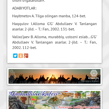
shuni o’rgatardilar».
ADABIYOTLAR:
Hayitmetov A. Tilga olingan manba, 124-bet.
Haqqulov I.Alloma G’G’ Abdullaev V. Tanlangan
asarlar. 2-jild. – T.: Fan, 2002. 131-bet.
Valixo’jaev B. Alloma, murabbiy, ustozni eslab…G’G’
Abdullaev V. Tanlangan asarlar. 2-jild. – T.: Fan,
2002. 112-bet.