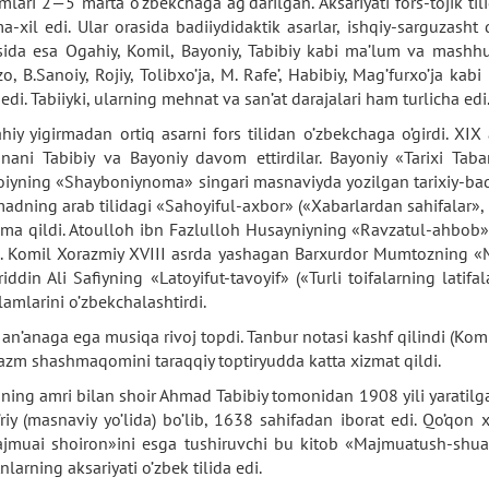
imlari 2—5 marta o’zbekchaga ag’darilgan. Aksariyati fors-tojik tili
ma-xil edi. Ular orasida badiiydidaktik asarlar, ishqiy-sarguzasht 
sida esa Ogahiy, Komil, Bayoniy, Tabibiy kabi ma’lum va mash
zo, B.Sanoiy, Rojiy, Tolibxo’ja, M. Rafe’, Habibiy, Mag’furxo’ja ka
 edi. Tabiiyki, ularning mehnat va san’at darajalari ham turlicha edi
hiy yigirmadan ortiq asarni fors tilidan o’zbekchaga o’girdi. XI
anani Tabibiy va Bayoniy davom ettirdilar. Bayoniy «Tarixi Taba
oiyning «Shayboniynoma» singari masnaviyda yozilgan tarixiy-badi
adning arab tilidagi «Sahoyiful-axbor» («Xabarlardan sahifalar», 1-
jima qildi. Atoulloh ibn Fazlulloh Husayniyning «Ravzatul-ahbob»i (
i. Komil Xorazmiy XVIII asrda yashagan Barxurdor Mumtozning «
riddin Ali Safiyning «Latoyifut-tavoyif» («Turli toifalarning latifa
plamlarini o’zbekchalashtirdi.
 an’anaga ega musiqa rivoj topdi. Tanbur notasi kashf qilindi (Komi
azm shashmaqomini taraqqiy toptiryudda katta xizmat qildi.
ning amri bilan shoir Ahmad Tabibiy tomonidan 1908 yili yaratilg
’riy (masnaviy yo’lida) bo’lib, 1638 sahifadan iborat edi. Qo’qo
jmuai shoiron»ini esga tushiruvchi bu kitob «Majmuatush-shuar
larning aksariyati o’zbek tilida edi.