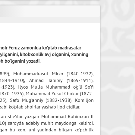
shoir Feruz zamonida ko’plab madrasalar
’yilganini, kitobxonlik avj olganini, xonning
h bo’lganini yozadi.
899), Muhammadrasul Mirzo (1840-1922),
44-1910), Ahmad Tabibiy (1869-1911),
1923), Ilyos Mulla Muhammad o’g’li So’fi
 (1870-1925), Muhammad Yusuf Chokar (1872-
925), Safo Mug’anniy (1882-1938), Komiljon
i ko’plab shoirlar yashab ijod etdilar.
 bilan she’rlar yozgan Muhammad Rahimxon II
0) saroyda adabiy muhit maydonga keltirdi.
gan bu xon, uni yaqindan bilgan ko’pchilik