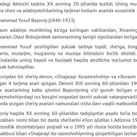
adagi ikkinchi tazkira XX asrning 20-yillarida tuzildi. Uning mu
va shoir va adabiyotchilarining tarjimai hollari» asarida xorazmli
ammad Yusuf Bayoniy (1840-1923)
azm adabiyo muhitining ko’zga ko’ringan vakillaridan, Xivanin
varasi. Otasi Bobojonbek zamonasining taniqli ziyolilaridan bo’lga
ammad Yusuf yoshligidan yuksak tarbiya topdi, she’rga, ilmga,
rrix, mutarjim, mug’anniy va musiqa bilimdoni bo’lib etishdi.
kiralarida uning hayoti va faoliyati haqida atroflicha ma’lumot b
sak baholaydilar.
oniydan bir she’riy devon, «Shajarayi Xorazmshohiy» va «Xorazm t
lgan 4 tarjima asari qolgan. Devoni XIX asrning 60-yillaridan 19
ix asarlarining katta qismini Bayoniyning o’zi guvoh bo’lgan v
azmshohiy»dagi rus bosqini voqealari tasviri yuksak vatanparvarli
larda yozgan she’riy asarlari namunalari o’sha davr vaqtli matbuoti
oniy haqida XX asrning 60-yillaridan tadqiqotlar paydo bo’la bo
zallar» nomi bilan bir dasta she’rlarini e’lon qildilar. I. Adizova 1
zodlik dissertatsiyasi yoqladi va u 1995 yili risola holida bosilib
habbusi bilan «Shajarayi Xo-razmshohiy»ning qisqartirilgan ixcham