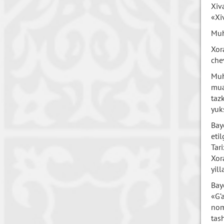
Xiv
«Xi
Muh
Xor
che
Muh
mua
taz
yuk
Bay
eti
Tar
Xor
yil
Bay
«G’a
nom
tas