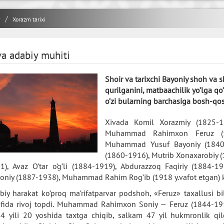
y
Xorazm tarixi
va adabiy muhiti
Shoir va tarixchi Bayoniy shoh va 
qurilganini, matbaachilik yo’lga qo
o’zi bularning barchasiga bosh-qos
Xivada Komil Xorazmiy (1825-1
Muhammad Rahimxon Feruz (18
Muhammad Yusuf Bayoniy (1840-
(1860-1916), Mutrib Xonaxarobiy
1), Avaz O’tar o’g’li (1884-1919), Abdurazzoq Faqiriy (1884-1
oniy (1887-1938), Muhammad Rahim Rog’ib (1918 y.vafot etgan) kab
biy harakat ko’proq ma’rifatparvar podshoh, «Feruz» taxallusi
ofida rivoj topdi. Muhammad Rahimxon Soniy — Feruz (1844-191
4 yili 20 yoshida taxtga chiqib, salkam 47 yil hukmronlik qil