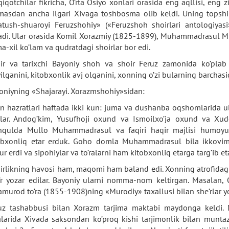
qiqotchilar fikricha, O’rta Osiyo xonlari orasida eng aqllisi, eng zi
masdan ancha ilgari Xivaga toshbosma olib keldi. Uning topshi
tush-shuaroyi Feruzshohiy» («Feruzshoh shoirlari antologiyasi
adi. Ular orasida Komil Xorazmiy (1825-1899), Muhammadrasul Mi
ma-xil ko’lam va qudratdagi shoirlar bor edi.
ir va tarixchi Bayoniy shoh va shoir Feruz zamonida ko’plab m
yilganini, kitobxonlik avj olganini, xonning o’zi bularning barchas
oniyning «Shajarayi. Xorazmshohiy»sidan:
n hazratlari haftada ikki kun: juma va dushanba oqshomlarida u
ilar. Andog’kim, Yusufhoji oxund va Ismoilxo’ja oxund va 
qulda Mullo Muhammadrasul va faqiri haqir majlisi humoyunla
obxonliq etar erduk. Goho domla Muhammadrasul bila ikkovimi
lur erdi va sipohiylar va to’ralarni ham kitobxonliq etarga targ’ib e
irlikning havosi ham, maqomi ham baland edi. Xonning atrofidag
’r yozar edilar. Bayoniy ularni nomma-nom keltirgan. Masalan, 
ramurod to’ra (1855-1908)ning «Murodiy» taxallusi bilan she’rlar y
uz tashabbusi bilan Xorazm tarjima maktabi maydonga keldi. M
talarida Xivada saksondan ko’proq kishi tarjimonlik bilan munta