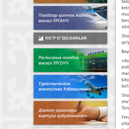
tad
kel
mua
ber
xil
Sho
KO`P O`QILGANLAR
qo’
Bay
«Xo
erd
man
kit
bo’
Sho
she
To’
Fer
o’r