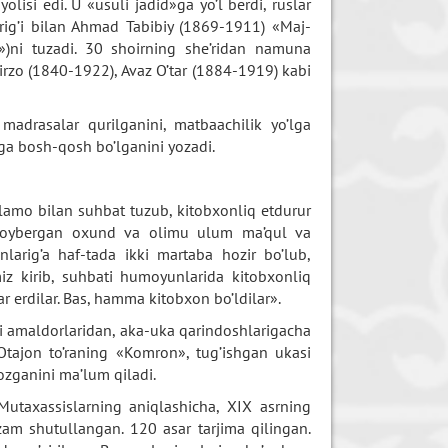
yolisi edi. U «usuli jadid»ga yo’l berdi, ruslar
rig’i bilan Ahmad Tabibiy (1869-1911) «Maj-
»)ni tuzadi. 30 shoirning she’ridan namuna
rzo (1840-1922), Avaz O’tar (1884-1919) kabi
adrasalar qurilganini, matbaachilik yo’lga
iga bosh-qosh bo’lganini yozadi.
lamo bilan suhbat tuzub, kitobxonliq etdurur
Xudoybergan oxund va olimu ulum ma’qul va
rig’a haf-tada ikki martaba hozir bo’lub,
z kirib, suhbati humoyunlarida kitobxonliq
tar erdilar. Bas, hamma kitobxon bo’ldilar».
i amaldorlaridan, aka-uka qarindoshlarigacha
Otajon to’raning «Komron», tug’ishgan ukasi
ozganini ma’lum qiladi.
utaxassislarning aniqlashicha, XIX asrning
zam shutullangan. 120 asar tarjima qilingan.