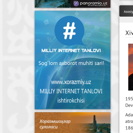
Asosi
Xi
195
Dev
Ada
atr
186