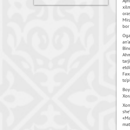
Ayr
xil
ora
Mir
bor
Oga
an’
Bin
Ahm
tar
etd
Fax
to’
Boy
Xor
Xon
she
«Ma
matn