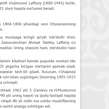
allifi Hojimurod Laffasiy (1880-1945) bo’lib,
k 51 shoir haqida ma’lumot beradi.
g 1804-1806 yillardagi xoni Eltuzarxonning
n.
 musiqaga ko’ngil qo’ydi. Iste’dodli shoir,
 Zamondoshlari Ahmad Tabibiy, Laffasiy o’z
eradilar. Uning shaxsini ham, iste’dodini ham
arixi» kitoblari hamda yuqorida nomlari zikr
05 yilgacha bo’lgan she’rlarini qamrab oladi.
oqealar tash-kil qiladi. Xususan, «Shajarayi
k ruhi bilan sug’orilgan. Shoirning 1905-1923
da uchraydi.
shladi. 1962 yili S. G’anieva va H.Muxtorova
990 yili uning hayoti va ijodiy faoliyati haqida
 chiqdi. Bir yil oldin esa ushbu mualliflarning
 nashri amalga oshirilgan edi.