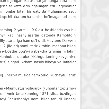
dan o’girilgan. Bu asarlar janrlariga ko’ra ham
qissalar katta o’rin egallagan edi. Tarjimonlar
hur nomlar bilan bir qatorda Muhammadrasul
bi ko’pchilikka uncha tanish bo’lmaganlari ham
.
X asrning 2-yarmi — XX asr boshlarida esa bu
riy» kabi nasriy asarlar qatorida Kamolildin
iy asarlariga ham qo’l urdi. Mavlono Darvesh
2-jildlari) nomli tarix kitobini mahorat bilan
«Do’stlar bog’i») o’zbekcha tarjimasini tahrir
Mahbubul-qulub» («Ko’ngullarning sevgani»),
lari») singari ixcham nasriy hikoya va latifalar
l). She’r va musiqa hamkorligi kuchaydi. Feruz
an «Majmuatush-shuaro» («Shoirlar to’plami»)
n xoni Amir Umarxonning 1821 yilda tuzdirgan
oyi Feruzshohiy» nomi bilan tanildi. Undagi