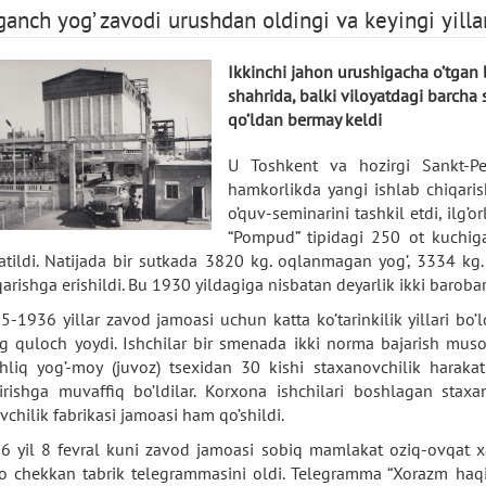
ganch yog’ zavodi urushdan oldingi va keyingi yilla
Ikkinchi jahon urushigacha o’tgan 
shahrida, balki viloyatdagi barcha 
qo’ldan bermay keldi
U Toshkent va hozirgi Sankt-Pe
hamkorlikda yangi ishlab chiqarish
o’quv-seminarini tashkil etdi, ilg’or
“Pompud” tipidagi 250 ot kuchig
natildi. Natijada bir sutkada 3820 kg. oqlanmagan yog’, 3334 kg.
qarishga erishildi. Bu 1930 yildagiga nisbatan deyarlik ikki baroba
5-1936 yillar zavod jamoasi uchun katta ko’tarinkilik yillari bo’
g quloch yoydi. Ishchilar bir smenada ikki norma bajarish mus
hliq yog’-moy (juvoz) tsexidan 30 kishi staxanovchilik haraka
irishga muvaffiq bo’ldilar. Korxona ishchilari boshlagan staxa
uvchilik fabrikasi jamoasi ham qo’shildi.
6 yil 8 fevral kuni zavod jamoasi sobiq mamlakat oziq-ovqat xa
o chekkan tabrik telegrammasini oldi. Telegramma “Xorazm haqiq