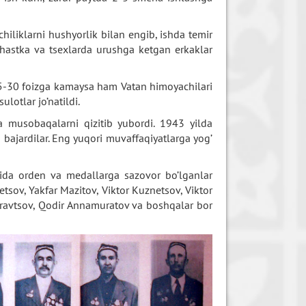
hiliklarni hushyorlik bilan engib, ishda temir
 uchastka va tsexlarda urushga ketgan erkaklar
i 25-30 foizga kamaysa ham Vatan himoyachilari
lotlar jo’natildi.
da musobaqalarni qizitib yubordi. 1943 yilda
a bajardilar. Eng yuqori muvaffaqiyatlarga yog’
sida orden va medallarga sazovor bo’lganlar
sov, Yakfar Mazitov, Viktor Kuznetsov, Viktor
Kravtsov, Qodir Annamuratov va boshqalar bor