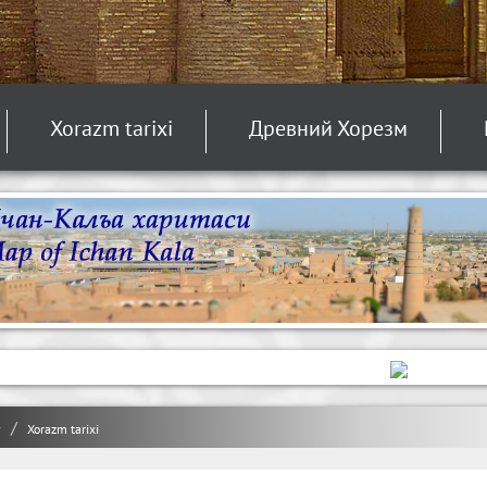
Xorazm tarixi
Древний Хорезм
y
Xorazm tarixi