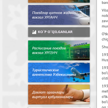
barc
Vil
nob
zav
mun
KO`P O`QILGANLAR
O’t
chig
Shu
193
Hus
193
bo’
o’sti
193
meh
o’t
bo’
oq 