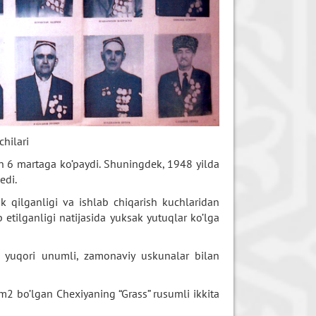
chilari
n 6 martaga ko’paydi. Shuningdek, 1948 yilda
edi.
k qilganligi va ishlab chiqarish kuchlaridan
 etilganligi natijasida yuksak yutuqlar ko’lga
ar yuqori unumli, zamonaviy uskunalar bilan
m2 bo’lgan Chexiyaning “Grass” rusumli ikkita