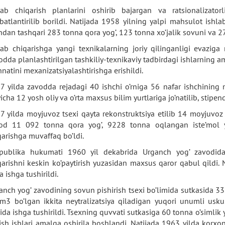
lab chiqarish planlarini oshirib bajargan va ratsionalizator
’batlantirilib borildi. Natijada 1958 yilning yalpi mahsulot ish
ndan tashqari 283 tonna qora yog’, 123 tonna xo’jalik sovuni va 27
lab chiqarishga yangi texnikalarning joriy qilinganligi evazi
odda planlashtirilgan tashkiliy-texnikaviy tadbirdagi ishlarning am
natini mexanizatsiyalashtirishga erishildi.
7 yilda zavodda rejadagi 40 ishchi o’rniga 56 nafar ishchining ma
icha 12 yosh oliy va o’rta maxsus bilim yurtlariga jo’natilib, stipen
7 yilda moyjuvoz tsexi qayta rekonstruktsiya etilib 14 moyjuvoz us
od 11 092 tonna qora yog’, 9228 tonna oqlangan iste’mol y
qarishga muvaffaq bo’ldi.
publika hukumati 1960 yil dekabrida Urganch yog’ zavodida 
qarishni keskin ko’paytirish yuzasidan maxsus qaror qabul qildi. N
a ishga tushirildi.
anch yog’ zavodining sovun pishirish tsexi bo’limida sutkasida 33
m3 bo’lgan ikkita neytralizatsiya qiladigan yuqori unumli uskun
ida ishga tushirildi. Tsexning quvvati sutkasiga 60 tonna o’simlik yo
ish ishlari amalga oshirila boshlandi. Natijada 1963 yilda korxo