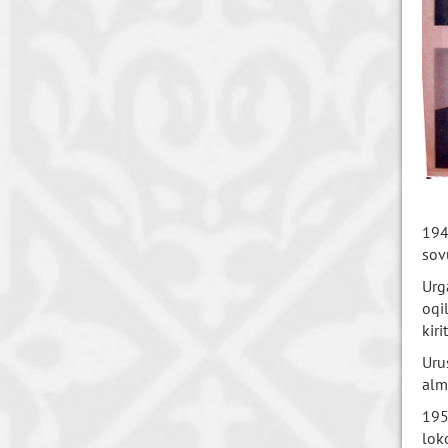
194
sov
Urg
oqi
kirit
Uru
alm
195
lok