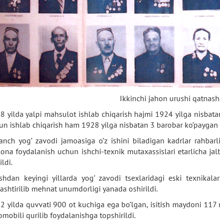
Ikkinchi jahon urushi qatnash
8 yilda yalpi mahsulot ishlab chiqarish hajmi 1924 yilga nisbata
un ishlab chiqarish ham 1928 yilga nisbatan 3 barobar ko’paygan 
anch yog’ zavodi jamoasiga o’z ishini biladigan kadrlar rahbarli
lona foydalanish uchun ishchi-texnik mutaxassislari etarlicha jalb
ildi.
shdan keyingi yillarda yog’ zavodi tsexlaridagi eski texnikal
ashtirilib mehnat unumdorligi yanada oshirildi.
2 yilda quvvati 900 ot kuchiga ega bo’lgan, isitish maydoni 117 
omobili qurilib foydalanishga topshirildi.