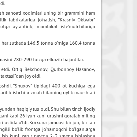
di.
lash sanoati xodimlari uning bir grammini ham
k fabrikalariga jo’natish, “Krasniy Oktyabr”
tga aylantirib, mamlakat iste’molchilariga
od har sutkada 146,5 tonna o’rniga 160,4 tonna
ini 280-290 foizga etkazib bajardilar.
a etdi. Ortiq Bekchonov, Qurbonboy Hasanov,
axtasi”dan joy oldi.
oshdi. “Shuxov” tipidagi 400 ot kuchiga ega
arilib ishchi-xizmatchilarning oylik maoshlari
undan haqiqiy tus oldi. Shu bilan tinch ijodiy
ani kabi 26 iyun kuni urushni qoralab miting
i ostida o’tdi. Korxona jamoasi bir jon, bir tan
gilli bo’lib frontga jo’namoqchi bo’lganlarga
 ish kuni, zarur paytda 2-3 smena ishlashga