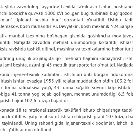
4 yilda zavodning tayyorlov tsexida ta’mirlash ishlari boshlandi
inchi bosqicha quvvati 1000 kVt bo’lgan bug’ turbinasi bug’ qozoni b
rtman” tipidagi beshta bug’ qozonlari o’rnatildi. Ushbu tad
.Demakov, bosh muhandis V.I. Devyatkin, bosh mexanik N.M.Sanjarov
iqlik manbai tsexining bo’shagan qismida qo’shimcha moy-juvoz 
hirildi. Natijada zavodda mehnat unumdorligi ko’tarildi, ishlash
iksiz ravishda tashkil qilindi, mashina va texnikalarning bekor turib
odning urug’lik xo’jaligida qo’l mehnati hajmini kamaytirish, is
da jami beshta, uzunligi 45 metrlik transporterlar o’rnatildi. Natija
xona injener-texnik xodimlari, ishchilari olib borgan fidokoro
mirlash ishlari evaziga 1955 yili rejalar muddatidan oldin 103,2 fo
7 tonna rafinatsiya yog’i, 43 tonna xo’jalik sovuni ko’p ishlab c
obiga 41 tonna yog’ tejab qolingan, mehnat unumdorligi 6,5 foi
qarish hajmi 102,6 foizga bajarildi.
xonada 18 ta ratsionalizatorlik takliflari ishlab chiqarishga tadb
ara ko’rildi va yalpi mahsulot ishlab chiqarish plani 107 foizga ba
b tayinlandi. Uning rahbarligida injener-texnik xodimlar, ishchi 
nib, g’oliblar mukofotlandi.