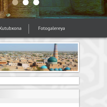
Kutubxona
Fotogalereya