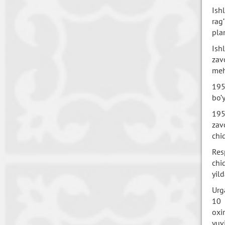
Ish
rag
pla
Ish
zav
meh
195
bo’y
195
zav
chi
Res
chi
yild
Urg
10 
oxir
yuv