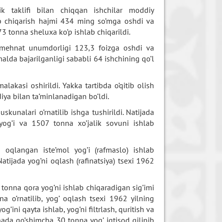
lik taklifi bilan chiqqan ishchilar moddiy
lab chiqarish hajmi 434 ming so’mga oshdi va
3 tonna sheluxa ko’p ishlab chiqarildi.
ga mehnat unumdorligi 123,3 foizga oshdi va
alda bajarilganligi sababli 64 ishchining qo’l
lakasi oshirildi. Yakka tartibda o’qitib olish
diya bilan ta’minlanadigan bo’ldi.
kunalari o’rnatilib ishga tushirildi. Natijada
og’i va 1507 tonna xo’jalik sovuni ishlab
oqlangan iste’mol yog’i (rafmaslo) ishlab
atijada yog’ni oqlash (rafinatsiya) tsexi 1962
 tonna qora yog’ni ishlab chiqaradigan sig’imi
a o’rnatilib, yog’ oqlash tsexi 1962 yilning
g’ini qayta ishlab, yog’ni filtrlash, quritish va
nada qo’shimcha 30 tonna yog’ iqtisod qilinib