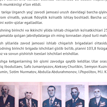
sh mumkinligi e’lon etildi.
 tariqa Urganch yog’ zavodi jamoasi urush davridagi barcha qiyinc
izom o’rnatib, yuksak fidoyilik ko’rsatib ishlay boshladi. Barcha
ini xotin-qizlar egalladilar.
shning birinchi va ikkinchi yilida ishlab chiqarish ko’rsatkichlar
qamalda qolgan jabrdiydalarga o’n ming tonnadan ziyod turli mahsu
sh yillarida zavod jamoasi ishlab chiqarish brigadalari o’rtasi
odning birinchi brigada ishchilari g’olib bo’lib, planni 103,8 foizg
z va sovun pishirish tsexlari ishchilari erishdilar.
shga ketganlarning bir qismi zavodga qaytib keldilar. Ular ora
iq Ibodullaev, Safo Jumaniyozov, Aleksey Churlikin, Semyon Kuznet
umin, Sotim Nurmatov, Abdulla Abdurahmonov, I.Popolitov, M.I. 