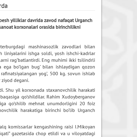
rda
besh yilliklar davrida zavod nafaqat Urganch
sanoat korxonalari orasida birinchilikni
terburgdagi mashinasozlik zavodlari bilan
 liniyalarini ishga soldi, yosh ishchi-kadrlar
larni rag’batlantirdi. Eng muhimi ikki tsilindrli
a ega bo’lgan bug’ bilan ishlaydigan qozon
 rafinatsiyalangan yog’, 500 kg. sovun ishlab
r ziyod degani.
ldi. Shu yil korxonada staxanovchilik harakati
obaqasiga qo’shildilar. Rahim Xudoyberganov
tiga qo’shilib mehnat unumdorligini 20 foiz
novchilik harakatiga birinchi bo’lib Urganch
lq komissarlar kengashining raisi I.Mikoyan
ati” gazetasida chop etildi va u viloyatdagi