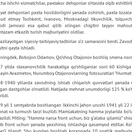
ha ishchi-xizmatchilar, paxtakor dehqonlar o’rtasida o’qib eshittiril
oyat dehqonlari paxta hosildorligini yanada oshirish, paxta toza
ud etmay Toshkent, Ivanovo, Moskvadagi tikuvchilik, to’quvchili
odi jamoasi esa qabul qilib olingan chigitni tayyor mahsulo
tazam etkazib turish majburiyatini oldilar.
kazilayotgan siyosiy-tarbiyaviy tadbirlar o’z samarasini berdi. Zav
itni qayta ishladi.
ningdek, Bobojon Odamov, Qo’shoq Otajonov boshliq smena normas
7 yilda staxanovchilik harakatiga qo’shilganlar soni 60 kishig
ayin Avazmetov, Nurumboy Otajonovlarning fotosuratlari “Hurmat t
8-1940 yillarda zavodning ishlab chiqarish quvvatlari yanada 
lgan dastgohlar o’rnatildi. Natijada mehnat unumdorligi 125 % ko’t
rildi.
9 yil 1 sentyabrda boshlangan Ikkinchi jahon urushi 1941 yil 22 iy
nat va turmush tarzi buzildi. Mamlakatning hamma joylarida bo’lg
kazildi. Miting: “Hamma narsa front uchun, biz g’alaba qilamiz” shior
lib front uchun yanada yaxshiroq ishlashga qasamyod etdilar. Ko’n
yo’l tilandi. Shu kundan boshlab korxonada 10 soatlik majburiy