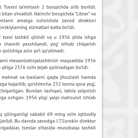
. Tsexni ta’mirlash 2 bosqichda olib borildi.
ilan o’rnatildi. Ikkinchi bosqichda “Litner” va
birlarni amalga oshirishda zavod direktori
skiylarning xizmatlari katta bo’ldi.
tsexi tashkil qilindi va u 1956 yilda ishga
 sharoiti yaxshilandi, yog’ ishlab chiqarish
 qolishiga aslo yo’l qo’yilmadi.
hlarni mexanizatsiyalashtirish maqsadida 1956
da yiliga 2376 so’m tejab qolinadigan bo’ldi.
na mehnat va tsexlarni qayta jihozlash hamda
izga bajarilib, qo’shimcha 252 tonna qora yog’,
hiqarilgan. Bundan tashqari, tabiiy yo’qolish
zga oshgan. 1956 yilgi yalpi mahsulot ishlab
iq qilinganligi sababli 69 ming so’m iqtisodiy
jarildi. Bu davrda zavodga I.T.Sorokin direktor
brigadalar, tsexlar o’rtasida musobaqa tashkil