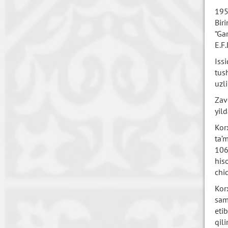
195
Bir
“Ga
E.F
Iss
tus
uzl
Zav
yil
Kor
ta’
106
his
chi
Kor
sam
eti
qili