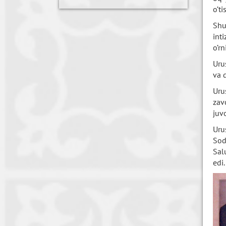
o’ti
Shu
int
o’rn
Uru
va 
Uru
zav
juvo
Uru
Sod
Sal
edi.