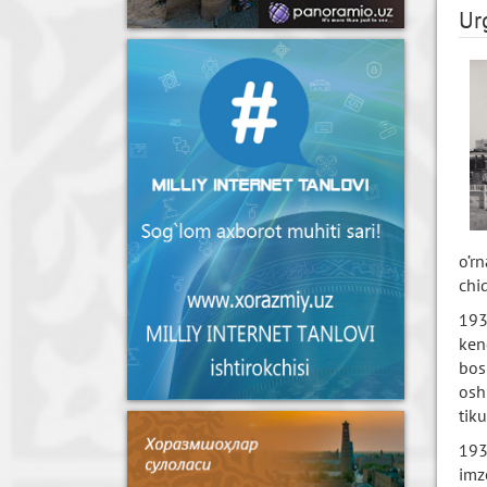
Ur
o’r
chi
193
ken
bos
osh
tik
193
imz