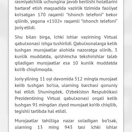
rasmiyatchilik uchungina javob berilishi holatlarini
bartaraf etish maqsadida vazirlik tizimida faoliyat
ko‘rsatgan 170 raqamli “ishonch telefoni” bekor
qilinib, yagona «1102» raqamli “ishonch telefoni”
joriy etildi.
Shu bilan birga, Ichki ishlar vazirining Virtual
qabulxonasi ishga tushirildi. Qabulxonalarga kelib
tushgan murojaatlar alohida nazoratga olinib, 3
kunlik muddatda, qo‘shimcha tekshirishlar talab
qiladigan murojaatlar esa 10 kunlik muddatda
ko‘rib chiqilmoqda.
Joriy yilning 11 oyi davomida 512 mingta murojaat
kelib tushgan bo‘lsa, ularning barchasi qonuniy
hal etildi. Shuningdek, O‘zbekiston Respublikasi
Prezidentining Virtual qabulxonasi orqali kelib
tushgan 91 mingdan ziyod murojaat ko‘rib chiqilib,
tegishli tartibda hal etildi.
Murojaatlar tahliliga nazar soladigan bo‘lsak,
ularning 13 ming 943 tasi ichki ishlar