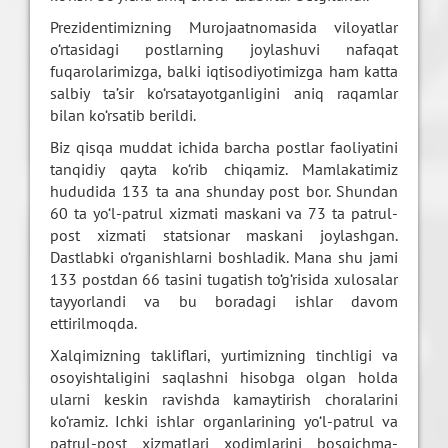
Prezidentimizning Murojaatnomasida viloyatlar
o‘rtasidagi postlarning joylashuvi nafaqat
fuqarolarimizga, balki iqtisodiyotimizga ham katta
salbiy ta’sir ko‘rsatayotganligini aniq raqamlar
bilan ko‘rsatib berildi.
Biz qisqa muddat ichida barcha postlar faoliyatini
tanqidiy qayta ko‘rib chiqamiz. Mamlakatimiz
hududida 133 ta ana shunday post bor. Shundan
60 ta yo‘l-patrul xizmati maskani va 73 ta patrul-
post xizmati statsionar maskani joylashgan.
Dastlabki o‘rganishlarni boshladik. Mana shu jami
133 postdan 66 tasini tugatish to‘g‘risida xulosalar
tayyorlandi va bu boradagi ishlar davom
ettirilmoqda.
Xalqimizning takliflari, yurtimizning tinchligi va
osoyishtaligini saqlashni hisobga olgan holda
ularni keskin ravishda kamaytirish choralarini
ko‘ramiz. Ichki ishlar organlarining yo‘l-patrul va
patrul-post xizmatlari xodimlarini bosqichma-