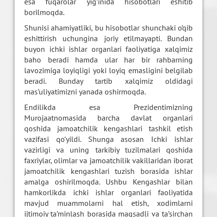
esa fuqarolar yig‘inida hisobotlari eshitib
borilmoqda.
Shunisi ahamiyatliki, bu hisobotlar shunchaki o‘qib
eshittirish uchungina joriy etilmayapti. Bundan
buyon ichki ishlar organlari faoliyatiga xalqimiz
baho beradi hamda ular har bir rahbarning
lavozimiga loyiqligi yoki loyiq emasligini belgilab
beradi. Bunday tartib xalqimiz oldidagi
mas’uliyatimizni yanada oshirmoqda.
Endilikda esa Prezidentimizning
Murojaatnomasida barcha davlat organlari
qoshida jamoatchilik kengashlari tashkil etish
vazifasi qo‘yildi. Shunga asosan Ichki ishlar
vazirligi va uning tarkibiy tuzilmalari qoshida
faxriylar, olimlar va jamoatchilik vakillaridan iborat
jamoatchilik kengashlari tuzish borasida ishlar
amalga oshirilmoqda. Ushbu Kengashlar bilan
hamkorlikda ichki ishlar organlari faoliyatida
mavjud muammolarni hal etish, xodimlarni
ijtimoiy ta’minlash borasida maqsadli va ta’sirchan