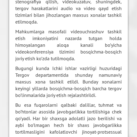
stenografiya qilish, videokuzatuv, shuningdek,
tergov harakatlarini audio va video qayd etish
tizimlari bilan jihozlangan maxsus xonalar tashkil
etilmoqda.
Mahkumlarga masofali videouchrashuv tashkil
etish imkoniyatini nazarda tutgan holda
himoyalangan aloqa kanali bo‘yicha
videokonferensiya tizimini bosqichma-bosqich
joriy etish ko‘zda tutilmoqda.
Bugungi kunda Ichki ishlar vazirligi huzuridagi
Tergov departamentida shunday namunaviy
maxsus xona tashkil etildi. Bunday xonalarni
keyingi yillarda bosqichma-bosqich barcha tergov
bo‘linmalarida joriy etish rejalashtirildi.
Bu esa fuqarolarni qalbaki dalillar, tuhmat va
bo‘htonlar asosida javobgarlikka tortilishiga chek
qo‘yadi. Har bir shaxsga adolatli jazo berilishi va
aybi bo‘lmagan hech bir shaxs javobgarlikka
tortilmasligini kafolatlovchi jinoyat-protsessual