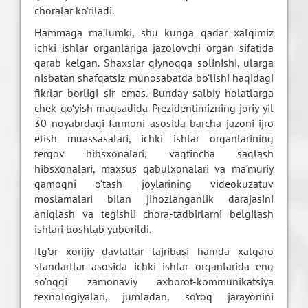
choralar ko‘riladi.
Hammaga ma’lumki, shu kunga qadar xalqimiz
ichki ishlar organlariga jazolovchi organ sifatida
qarab kelgan. Shaxslar qiynoqqa solinishi, ularga
nisbatan shafqatsiz munosabatda bo‘lishi haqidagi
fikrlar borligi sir emas. Bunday salbiy holatlarga
chek qo‘yish maqsadida Prezidentimizning joriy yil
30 noyabrdagi farmoni asosida barcha jazoni ijro
etish muassasalari, ichki ishlar organlarining
tergov hibsxonalari, vaqtincha saqlash
hibsxonalari, maxsus qabulxonalari va ma’muriy
qamoqni o‘tash joylarining videokuzatuv
moslamalari bilan jihozlanganlik darajasini
aniqlash va tegishli chora-tadbirlarni belgilash
ishlari boshlab yuborildi.
Ilg‘or xorijiy davlatlar tajribasi hamda xalqaro
standartlar asosida ichki ishlar organlarida eng
so‘nggi zamonaviy axborot-kommunikatsiya
texnologiyalari, jumladan, so‘roq jarayonini