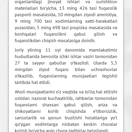
organlaridagi jinoyat ishlari va surishtiruv
materiallari bo‘yicha, 13 ming 426 tasi fuqarolik
pasporti masalasida, 10 mingdan ziyodi amnistiya,
9 ming 700 tasi xodimlarning xatti-harakatlari
yuzasidan, 5 ming 698 tasi propiska masalasida va
boshqalari fuqarolikni qabul qilish va
fuqarolikdan chiqish masalasiga doirdir.
Joriy yilning 11 oyi davomida mamlakatimiz
hududlarida bevosita ichki ishlar vaziri tomonidan
27 ta sayyor qabullar o‘tkazildi. Ularda 5,5
mingdan ziyod fuqaro bilan uchrashuvlar
o‘tkazilib, fuqarolarning murojaatlari tegishli
tartibda hal etildi.
Aholi murojaatlarini o‘z vaqtida va to‘liq hal etilishi
ustidan nazorat kuchaytirilib, rahbarlar tomonidan
fuqarolarni shaxsan qabul qilish, ariza va
shikoyatlarni ko‘rib chiqishda e’tiborsizlik,
sansolarlik va qonun buzilishi holatlariga yo‘l
qo‘ygan xodimlarga nisbatan keskin choralar
ko‘rish bo‘yicha aniq chora-tadbirlar belgilandi.