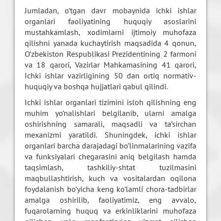
Jumladan, o‘tgan davr mobaynida ichki ishlar
organlari faoliyatining huquqiy asoslarini
mustahkamlash, xodimlarni ijtimoiy muhofaza
qilishni yanada kuchaytirish maqsadida 4 qonun,
O‘zbekiston Respublikasi Prezidentining 2 farmoni
va 18 qarori, Vazirlar Mahkamasining 41 qarori,
Ichki ishlar vazirligining 50 dan ortiq normativ-
huquqiy va boshqa hujjatlari qabul qilindi.
Ichki ishlar organlari tizimini isloh qilishning eng
muhim yo‘nalishlari belgilanib, ularni amalga
oshirishning samarali, maqsadli va ta’sirchan
mexanizmi yaratildi. Shuningdek, ichki ishlar
organlari barcha darajadagi bo‘linmalarining vazifa
va funksiyalari chegarasini aniq belgilash hamda
taqsimlash, tashkiliy-shtat tuzilmasini
maqbullashtirish, kuch va vositalardan oqilona
foydalanish bo‘yicha keng ko‘lamli chora-tadbirlar
amalga oshirilib, faoliyatimiz, eng avvalo,
fuqarolarning huquq va erkinliklarini muhofaza