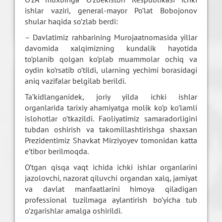
ishlar vaziri, general-mayor Po‘lat Bobojonov
shular haqida so‘zlab berdi:
– Davlatimiz rahbarining Murojaatnomasida yillar
davomida xalqimizning kundalik hayotida
to‘planib qolgan ko‘plab muammolar ochiq va
oydin ko‘rsatib o‘tildi, ularning yechimi borasidagi
aniq vazifalar belgilab berildi.
Ta’kidlanganidek, joriy yilda ichki ishlar
organlarida tarixiy ahamiyatga molik ko‘p ko‘lamli
islohotlar o‘tkazildi. Faoliyatimiz samaradorligini
tubdan oshirish va takomillashtirishga shaxsan
Prezidentimiz Shavkat Mirziyoyev tomonidan katta
e’tibor berilmoqda.
O‘tgan qisqa vaqt ichida ichki ishlar organlarini
jazolovchi, nazorat qiluvchi organdan xalq, jamiyat
va davlat manfaatlarini himoya qiladigan
professional tuzilmaga aylantirish bo‘yicha tub
o‘zgarishlar amalga oshirildi.