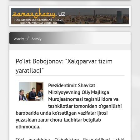
Asosiy
Asosiy
Po‘lat Bobojonov: "Xalqparvar tizim
yaratiladi"
Prezidentimiz Shavkat
Mirziyoyevning Oliy Majlisga
Murojaatnomasi tegishli idora va
tashkilotlar tomonidan o‘rganilishi
barobarida unda ko‘rsatilgan vazifalar ijrosi
yuzasidan zarur chora-tadbirlar belgilab
olinmoqda.
O‘zA muxbiriga O‘zbekiston Respublikasi ichki