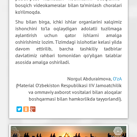
bosqich videokameralar bilan ta’minlash choralari
ko‘rilmoqda.
Shu bilan birga, ichki ishlar organlarini xalqimiz
ishonchini to‘la oqlaydigan adolatli tuzilmaga
aylantirish uchun qator ishlarni amalga
oshirishimiz lozim. Tizimdagi islohotlar kelasi yilda
davom ettirilib, barcha tashkiliy tadbirlar
davlatimiz rahbari tomonidan qo‘yilgan talablar
asosida amalga oshiriladi.
Norgul Abduraimova,
O‘zA
(Material O‘zbekiston Respublikasi IIV Jamoatchilik
va ommaviy axborot vositalari bilan aloqalar
boshqarmasi bilan hamkorlikda tayyorlandi).