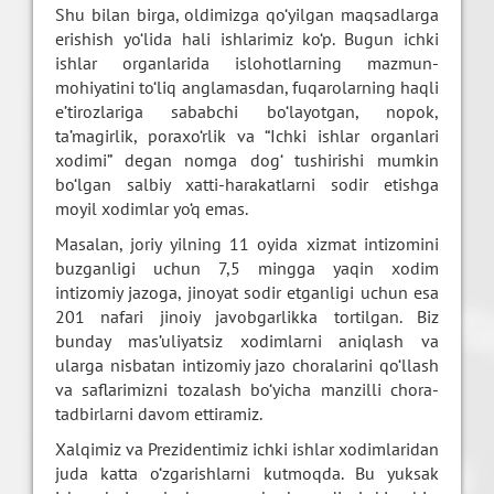
Shu bilan birga, oldimizga qo‘yilgan maqsadlarga
erishish yo‘lida hali ishlarimiz ko‘p. Bugun ichki
ishlar organlarida islohotlarning mazmun-
mohiyatini to‘liq anglamasdan, fuqarolarning haqli
e’tirozlariga sababchi bo‘layotgan, nopok,
ta’magirlik, poraxo‘rlik va “Ichki ishlar organlari
xodimi” degan nomga dog‘ tushirishi mumkin
bo‘lgan salbiy xatti-harakatlarni sodir etishga
moyil xodimlar yo‘q emas.
Masalan, joriy yilning 11 oyida xizmat intizomini
buzganligi uchun 7,5 mingga yaqin xodim
intizomiy jazoga, jinoyat sodir etganligi uchun esa
201 nafari jinoiy javobgarlikka tortilgan. Biz
bunday mas’uliyatsiz xodimlarni aniqlash va
ularga nisbatan intizomiy jazo choralarini qo‘llash
va saflarimizni tozalash bo‘yicha manzilli chora-
tadbirlarni davom ettiramiz.
Xalqimiz va Prezidentimiz ichki ishlar xodimlaridan
juda katta o‘zgarishlarni kutmoqda. Bu yuksak