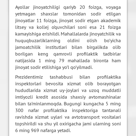
Ayollar jinoyatchiligi qariyb 20 foizga, voyaga
yetmagan shaxslar tomonidan sodir etilgan
jinoyatlar 11 foizga, jinoyat sodir etgan akademik
litsey va kollej o‘quvchilari soni esa 21 foizga
kamayishiga erishildi. Mahallalarda jinoyatchilik va
huquqbuzarliklarning oldini olish bo‘yicha
jamoatchilik institutlari bilan birgalikda olib
borilgan keng qamrovli profilaktik tadbirlar
natijasida 1 ming 79 mahallada bironta ham
jinoyat sodir etilishiga yo‘l qo‘yilmadi.
Prezidentimiz tashabbusi bilan profilaktika
inspektorlari bevosita xizmat olib borayotgan
hududlarida xizmat uy-joylari va uzoq muddatli
imtiyozli kredit asosida shaxsiy avtomashinalar
bilan ta’minlanmoqda. Bugungi kungacha 5 ming
300 nafar profilaktika inspektoriga tantanali
ravishda xizmat uylari va avtotransport vositalari
topshirildi va shu yil oxirigacha jami ularning soni
6 ming 969 nafarga yetadi.