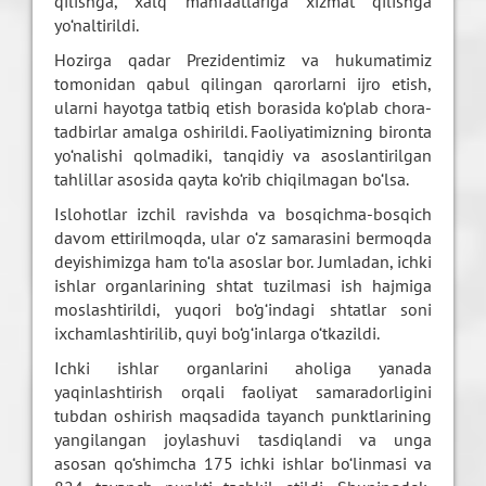
qilishga, xalq manfaatlariga xizmat qilishga
yo‘naltirildi.
Hozirga qadar Prezidentimiz va hukumatimiz
tomonidan qabul qilingan qarorlarni ijro etish,
ularni hayotga tatbiq etish borasida ko‘plab chora-
tadbirlar amalga oshirildi. Faoliyatimizning bironta
yo‘nalishi qolmadiki, tanqidiy va asoslantirilgan
tahlillar asosida qayta ko‘rib chiqilmagan bo‘lsa.
Islohotlar izchil ravishda va bosqichma-bosqich
davom ettirilmoqda, ular o‘z samarasini bermoqda
deyishimizga ham to‘la asoslar bor. Jumladan, ichki
ishlar organlarining shtat tuzilmasi ish hajmiga
moslashtirildi, yuqori bo‘g‘indagi shtatlar soni
ixchamlashtirilib, quyi bo‘g‘inlarga o‘tkazildi.
Ichki ishlar organlarini aholiga yanada
yaqinlashtirish orqali faoliyat samaradorligini
tubdan oshirish maqsadida tayanch punktlarining
yangilangan joylashuvi tasdiqlandi va unga
asosan qo‘shimcha 175 ichki ishlar bo‘linmasi va