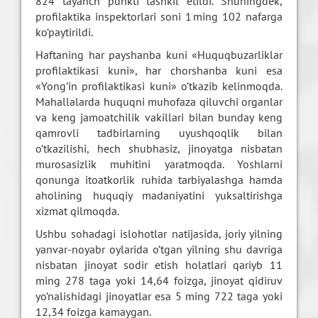
824 tayanch punkti tashkil etildi. Shuningdek,
profilaktika inspektorlari soni 1 ming 102 nafarga
ko‘paytirildi.
Haftaning har payshanba kuni «Huquqbuzarliklar
profilaktikasi kuni», har chorshanba kuni esa
«Yong‘in profilaktikasi kuni» o‘tkazib kelinmoqda.
Mahallalarda huquqni muhofaza qiluvchi organlar
va keng jamoatchilik vakillari bilan bunday keng
qamrovli tadbirlarning uyushqoqlik bilan
o‘tkazilishi, hech shubhasiz, jinoyatga nisbatan
murosasizlik muhitini yaratmoqda. Yoshlarni
qonunga itoatkorlik ruhida tarbiyalashga hamda
aholining huquqiy madaniyatini yuksaltirishga
xizmat qilmoqda.
Ushbu sohadagi islohotlar natijasida, joriy yilning
yanvar-noyabr oylarida o‘tgan yilning shu davriga
nisbatan jinoyat sodir etish holatlari qariyb 11
ming 278 taga yoki 14,64 foizga, jinoyat qidiruv
yo‘nalishidagi jinoyatlar esa 5 ming 722 taga yoki
12,34 foizga kamaygan.