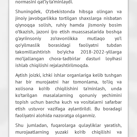
normasini qat’iy ta’minlaydi.
Shuningdek, O‘zbekistonda hibsga olingan va
jinoiy javobgarlikka tortilgan shaxslarga nisbatan
qiynoqqa solish, ruhiy hamda jismoniy bosim
o‘tkazish, jazoni ijro etish muassasalarida boshqa
g‘ayriinsoniy zo‘ravonlikka mutlaqo yo‘l
qo‘yilmaslik borasidagi faoliyatni tubdan
takomillashtirish bo‘yicha 2018-2022-yillarga
mo‘ljallangan chora-tadbirlar dasturi loyihasi
ishlab chiqilishi rejalashtirilmoqda.
Aytish joizki, ichki ishlar organlariga kelib tushgan
har bir murojaatni har tomonlama, to‘liq va
xolisona ko‘rib chiqilishini ta’minlash, unda
ko‘tarilgan masalalarning qonuniy yechimini
topish uchun barcha kuch va vositalarni safarbar
etish ustuvor vazifaga aylantirildi. Bu boradagi
faoliyatni alohida nazoratga olganmiz.
Shu jumladan, fuqarolarga qulayliklar yaratish,
murojaatlarning yuzaki ko‘rib chiqilishi va