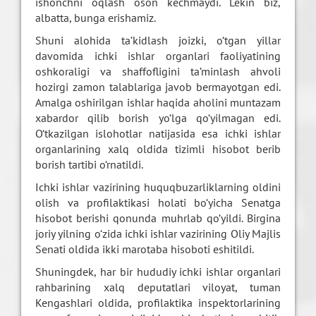
ishonchni oqlash oson kechmaydi. Lekin biz,
albatta, bunga erishamiz.
Shuni alohida ta’kidlash joizki, o‘tgan yillar
davomida ichki ishlar organlari faoliyatining
oshkoraligi va shaffofligini ta’minlash ahvoli
hozirgi zamon talablariga javob bermayotgan edi.
Amalga oshirilgan ishlar haqida aholini muntazam
xabardor qilib borish yo‘lga qo‘yilmagan edi.
O‘tkazilgan islohotlar natijasida esa ichki ishlar
organlarining xalq oldida tizimli hisobot berib
borish tartibi o‘rnatildi.
Ichki ishlar vazirining huquqbuzarliklarning oldini
olish va profilaktikasi holati bo‘yicha Senatga
hisobot berishi qonunda muhrlab qo‘yildi. Birgina
joriy yilning o‘zida ichki ishlar vazirining Oliy Majlis
Senati oldida ikki marotaba hisoboti eshitildi.
Shuningdek, har bir hududiy ichki ishlar organlari
rahbarining xalq deputatlari viloyat, tuman
Kengashlari oldida, profilaktika inspektorlarining