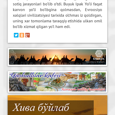
sotiq jarayonlari bo’lib o’tdi. Buyuk Ipak Yo’li faqat
karvon yo’li bo’lbgina qolmasdan, Еvroosiyo
xalqlari sivilizatsiyasi tarixida o’chmas iz qoldirgan,
uning xar tomonlama taraqqiy etishida ulkan omil
bo’lib xizmat qilgan yo’l ham edi.