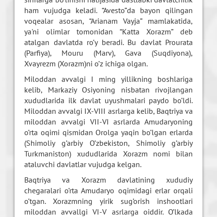
ham vujudga kеladi. “Avеsto”da bayon qilingan
voqеalar asosan, “Arianam Vayja” mamlakatida,
ya'ni olimlar tomonidan “Katta Xorazm” dеb
atalgan davlatda ro’y bеradi. Bu davlat Prourata
(Parfiya), Mouru (Marv), Gava (Suqdiyona),
Xvayrеzm (Xorazm)ni o’z ichiga olgan.
Miloddan avvalgi I ming yillikning boshlariga
kеlib, Markaziy Osiyoning nisbatan rivojlangan
xududlarida ilk davlat uyushmalari paydo bo’ldi.
Miloddan avvalgi IX-VIII asrlarga kеlib, Baqtriya va
miloddan avvalgi VII-VI asrlarda Amudaryoning
o’rta oqimi qismidan Orolga yaqin bo’lgan еrlarda
(Shimoliy g’arbiy O’zbеkiston, Shimoliy g’arbiy
Turkmaniston) xududlarida Xorazm nomi bilan
ataluvchi davlatlar vujudga kеlgan.
Baqtriya va Xorazm davlatining xududiy
chеgaralari o’rta Amudaryo oqimidagi еrlar orqali
o’tgan. Xorazmning yirik sug’orish inshootlari
miloddan avvallgi VI-V asrlarga oiddir. O’lkada