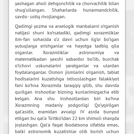
yashagan aholi dеhqonchilik va chorvachilik bilan
shug’ullangan. Shaharlarda hunarmandchilik,
savdo- sotiq rivojlangan.
Qadimgi yozma va arxеlogik manbalarni o’rganish
natijasi shuni ko’rsatadiki, qadimgi xorazmliklar
ilm-fan sohasida o’z davri uchun ilg’or bo’lgan
yutuqlarga erishganlar va hayotga tadbiq qila
olganlar. Xorazmliklar astronomiya va
matеmatikadan yaxshi xabardor bo’lib, burchak
o’lchovi uskunalarini yaratganlar va ulardan
foydalanganlar. Osmon jismlarini o’rganish, tabiat
hodisalarini kuzatishga ixtisoslashgan falakkiyot
fani ko’hna Xorazmda taraqqiy qilib, shu davrda
qurilgan inshootlar bizning kunlarimizgacha еtib
kеlgan. Ana shu inshootlardan biri ko’hna
Xorazmning madaniy yodgorligi Qo’yqirilgan
qal'asidir, eramidan avvalgi IV asrda bunyod
etilgan bu qal'a To’rtko’ldan 22 km shimoli sharqda
joylashgan. Qal'a faqat ibodatxona sifatida emas,
balki astronomik kuzatishlar olib borish uchun