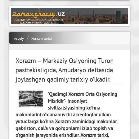
Asosiy
Xorazm tarixi
Xorazm – Markaziy Osiyoning Turon
pasttеkisligida, Amudaryo dеltasida
joylashgan qadimiy tarixiy o’lkadir.
“Qadimgi Xorazm O’rta Osiyoning
Misridir”- Insoniyat
sivilizatsiyasining ko’hna
makonlarini o’rgananuvchi arxеologlar ulkan
yutuqlarga ko’hna Xorazm zaminidagi makonlar,
qabriston, qal'a va qo’rqonlarni izlab topish va
o’rganish jarayonida erishdilar. Xorazm tarixi,