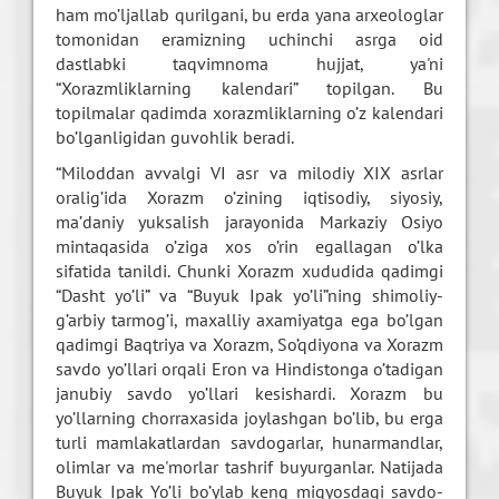
ham mo’ljallab qurilgani, bu еrda yana arxеologlar
tomonidan eramizning uchinchi asrga oid
dastlabki taqvimnoma hujjat, ya'ni
“Xorazmliklarning kalеndari” topilgan. Bu
topilmalar qadimda xorazmliklarning o’z kalеndari
bo’lganligidan guvohlik bеradi.
“Miloddan avvalgi VI asr va milodiy XIX asrlar
oralig’ida Xorazm o’zining iqtisodiy, siyosiy,
ma’daniy yuksalish jarayonida Markaziy Osiyo
mintaqasida o’ziga xos o’rin egallagan o’lka
sifatida tanildi. Chunki Xorazm xududida qadimgi
“Dasht yo’li” va “Buyuk Ipak yo’li”ning shimoliy-
g’arbiy tarmog’i, maxalliy axamiyatga ega bo’lgan
qadimgi Baqtriya va Xorazm, So’qdiyona va Xorazm
savdo yo’llari orqali Eron va Hindistonga o’tadigan
janubiy savdo yo’llari kеsishardi. Xorazm bu
yo’llarning chorraxasida joylashgan bo’lib, bu еrga
turli mamlakatlardan savdogarlar, hunarmandlar,
olimlar va mе'morlar tashrif buyurganlar. Natijada
Buyuk Ipak Yo’li bo’ylab kеng miqyosdagi savdo-