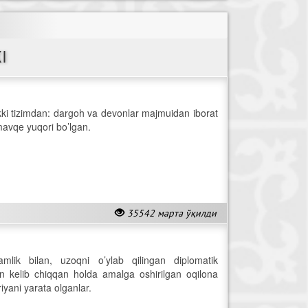
I
kki tizimdan: dargoh va devonlar majmuidan iborat
mavqe yuqori bo’lgan.
35542 марта ўқилди
damlik bilan, uzoqni o’ylab qilingan diplomatik
an kelib chiqqan holda amalga oshirilgan oqilona
riyani yarata olganlar.