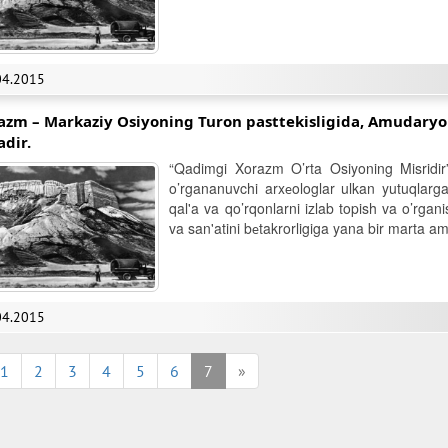
04.2015
azm – Markaziy Osiyoning Turon pasttеkisligida, Amudaryo 
adir.
“Qadimgi Xorazm O’rta Osiyoning Misridir”-
o’rgananuvchi arxеologlar ulkan yutuqlarg
qal'a va qo’rqonlarni izlab topish va o’rgan
va san'atini bеtakrorligiga yana bir marta ami
04.2015
1
2
3
4
5
6
7
»