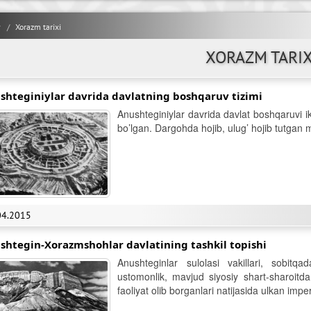
y
Xorazm tarixi
XORAZM TARIX
shteginiylar davrida davlatning boshqaruv tizimi
Anushteginiylar davrida davlat boshqaruvi i
bo’lgan. Dargohda hojib, ulug’ hojib tutgan 
04.2015
shtegin-Xorazmshohlar davlatining tashkil topishi
Anushteginlar sulolasi vakillari, sobitqa
ustomonlik, mavjud siyosiy shart-sharoitd
faoliyat olib borganlari natijasida ulkan impe