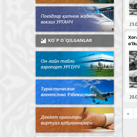
23.
Xor
KO`P O`QILGANLAR
o’lk
20.
«