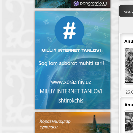
Asosi
Anu
23.
Anu