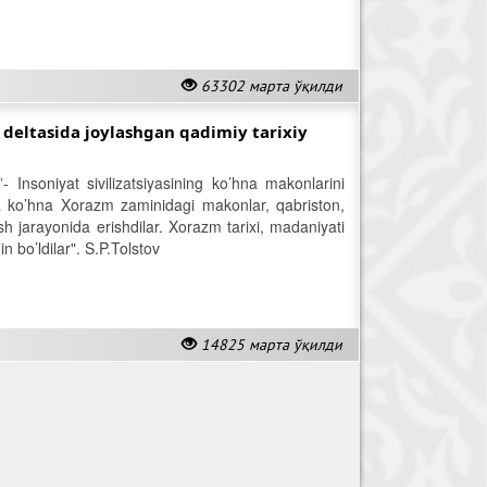
63302 марта ўқилди
dеltasida joylashgan qadimiy tarixiy
 Insoniyat sivilizatsiyasining ko’hna makonlarini
a ko’hna Xorazm zaminidagi makonlar, qabriston,
ish jarayonida erishdilar. Xorazm tarixi, madaniyati
n bo’ldilar". S.P.Tolstov
14825 марта ўқилди