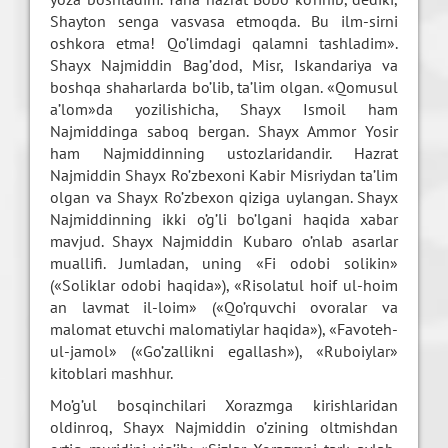
Shayton senga vasvasa etmoqda. Bu ilm-sirni
oshkora etma! Qo’limdagi qalamni tashladim».
Shayx Najmiddin Bag’dod, Misr, Iskandariya va
boshqa shaharlarda bo’lib, ta’lim olgan. «Qomusul
a’lom»da yozilishicha, Shayx Ismoil ham
Najmiddinga saboq bergan. Shayx Ammor Yosir
ham Najmiddinning ustozlaridandir. Hazrat
Najmiddin Shayx Ro’zbexoni Kabir Misriydan ta’lim
olgan va Shayx Ro’zbexon qiziga uylangan. Shayx
Najmiddinning ikki o’g’li bo’lgani haqida xabar
mavjud. Shayx Najmiddin Kubaro o’nlab asarlar
muallifi. Jumladan, uning «Fi odobi solikin»
(«Soliklar odobi haqida»), «Risolatul hoif ul-hoim
an lavmat il-loim» («Qo’rquvchi ovoralar va
malomat etuvchi malomatiylar haqida»), «Favoteh-
ul-jamol» («Go’zallikni egallash»), «Ruboiylar»
kitoblari mashhur.
Mo’g’ul bosqinchilari Xorazmga kirishlaridan
oldinroq, Shayx Najmiddin o’zining oltmishdan