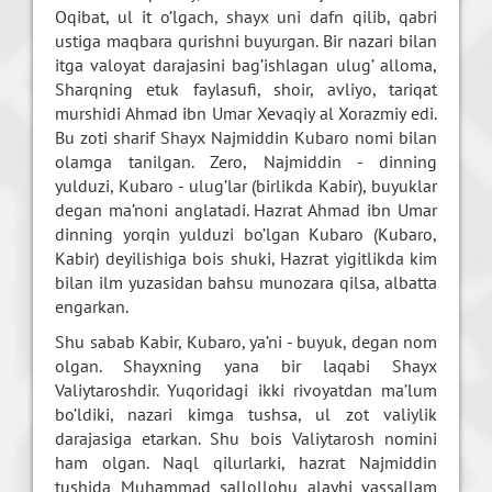
Oqibat, ul it o’lgach, shayx uni dafn qilib, qabri
ustiga maqbara qurishni buyurgan. Bir nazari bilan
itga valoyat darajasini bag’ishlagan ulug’ alloma,
Sharqning etuk faylasufi, shoir, avliyo, tariqat
murshidi Ahmad ibn Umar Xevaqiy al Xorazmiy edi.
Bu zoti sharif Shayx Najmiddin Kubaro nomi bilan
olamga tanilgan. Zero, Najmiddin - dinning
yulduzi, Kubaro - ulug’lar (birlikda Kabir), buyuklar
degan ma’noni anglatadi. Hazrat Ahmad ibn Umar
dinning yorqin yulduzi bo’lgan Kubaro (Kubaro,
Kabir) deyilishiga bois shuki, Hazrat yigitlikda kim
bilan ilm yuzasidan bahsu munozara qilsa, albatta
engarkan.
Shu sabab Kabir, Kubaro, ya’ni - buyuk, degan nom
olgan. Shayxning yana bir laqabi Shayx
Valiytaroshdir. Yuqoridagi ikki rivoyatdan ma’lum
bo’ldiki, nazari kimga tushsa, ul zot valiylik
darajasiga etarkan. Shu bois Valiytarosh nomini
ham olgan. Naql qilurlarki, hazrat Najmiddin
tushida Muhammad sallollohu alayhi vassallam