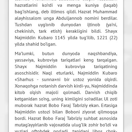
hazratlarini ko’rdi va menga kuniya (laqab)
bag’ishlang, deb iltimos qildi. Hazrat Muhammad
alayhissalom unga Abduljannob nomini berdilar.
Tushdan uyg’onib dunyodan ijtinob (ya’ni,
chekinish, tark etish) kerakligini bildi. Shayx
Najmiddin Kubaro 1145 yilda tug’ilib, 1221 (22)
yilda shahid bo’lgan.
Ma’lumki, butun dunyoda naqshbandiya,
yassaviya, kubroviya tariqatlari keng tarqalgan.
Shayx Najmiddin kubroviya tariqatining
asoschisidir. Naql eturlarki, Najmiddin Kubaro
«Sharhus - sunna»ni bir ustoz yonida o’qirdi.
Xonaqohga notanish darvish kirdi-yu, Najmiddinda
kitob o’qish majoli qolmadi. Darvish chiqib
ketganidan so’ng, uning kimligini so’radilar. Ul zoti
muborak hazrat Bobo Faraj Tabriziy ekan. Ertasiga
Najmiddin ustozi bilan Boboni ziyorat qilmoqqa
bordi. Hazrat Bobo Faraj Tabriziy suhbat asnosida
mutag’ayyirlanib vajoxatida ulug’lik zohir bo’ldi va
yuzlari oftobdek porladi, tanidagi libos chok-