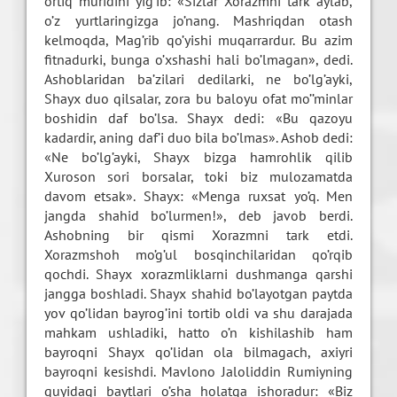
ortiq muridini yig’ib: «Sizlar Xorazmni tark aylab,
o’z yurtlaringizga jo’nang. Mashriqdan otash
kelmoqda, Mag’rib qo’yishi muqarrardur. Bu azim
fitnadurki, bunga o’xshashi hali bo’lmagan», dedi.
Ashoblaridan ba’zilari dedilarki, ne bo’lg’ayki,
Shayx duo qilsalar, zora bu baloyu ofat mo’’minlar
boshidin daf bo’lsa. Shayx dedi: «Bu qazoyu
kadardir, aning daf’i duo bila bo’lmas». Ashob dedi:
«Ne bo’lg’ayki, Shayx bizga hamrohlik qilib
Xuroson sori borsalar, toki biz mulozamatda
davom etsak». Shayx: «Menga ruxsat yo’q. Men
jangda shahid bo’lurmen!», deb javob berdi.
Ashobning bir qismi Xorazmni tark etdi.
Xorazmshoh mo’g’ul bosqinchilaridan qo’rqib
qochdi. Shayx xorazmliklarni dushmanga qarshi
jangga boshladi. Shayx shahid bo’layotgan paytda
yov qo’lidan bayrog’ini tortib oldi va shu darajada
mahkam ushladiki, hatto o’n kishilashib ham
bayroqni Shayx qo’lidan ola bilmagach, axiyri
bayroqni kesishdi. Mavlono Jaloliddin Rumiyning
quyidagi baytlari o’sha holatga ishoradur: «Biz