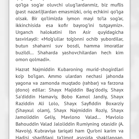
qo’lga sog’ar oluvchi ulug’lardanmiz, biz muflis
(past nazarli)lardan emasmizki, oriq echkini qo’lga
olsak. Bir qo’limizda iymon mayi to’la sog’ar,
ikkinchisida esa kofir bayrog’ini tutgaymiz».
Urganch halokatini Ibn Asir quyidagicha
tasvirlaydi: «Mo’g’ullar to’g’onni ochib yubordilar,
butun shaharni suv bosdi, hamma imoratlar
buzildi... Shaharda yashovchilardan hech kim
omon qolmadi».
Hazrat Najmiddin Kubaroning murid-shogirdlari
ko’p bo’lgan. Ammo ulardan nechasi jahonda
yagona va zamonda muqtado (rahbar) va farzona
(dono) edilar: Shayx Majiddin Bag’dodiy, Shayx
Sa’diddin Hamaviy, Bobo Kamol Jandiy, Shayx
Raziddin Ali Lolo, Shayx Sayfiddin Boxarziy
(Shayxul olam), Shayx Najmiddin Roziy, Shayx
Jamoliddin Geliy, Mavlono Valad... Mavlolo
Bahouddin Valad Jaloliddin Rumiyning otasidir (A.
Navoiy). Kubraviya tariqati ham Qur’oni karim va
Hadisi sharifdagi ta’limot asosida shakllangan.