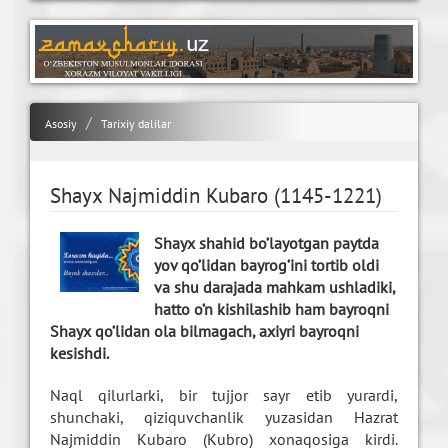
Asosiy
Tarixiy dalilar
Shayx Najmiddin Kubaro (1145-1221)
Shayx shahid bo’layotgan paytda
yov qo’lidan bayrog’ini tortib oldi
va shu darajada mahkam ushladiki,
hatto o’n kishilashib ham bayroqni
Shayx qo’lidan ola bilmagach, axiyri bayroqni
kesishdi.
Naql qilurlarki, bir tujjor sayr etib yurardi,
shunchaki, qiziquvchanlik yuzasidan Hazrat
Najmiddin Kubaro (Kubro) xonaqosiga kirdi.