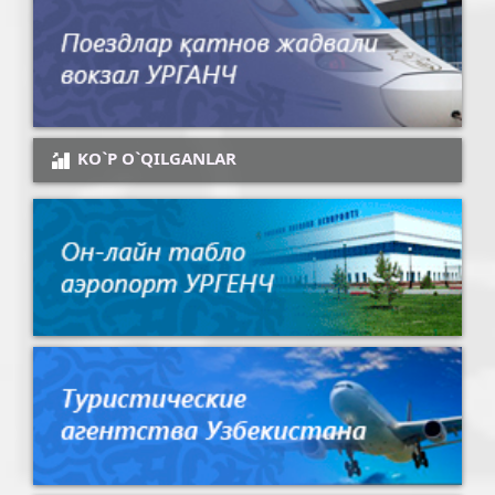
KO`P O`QILGANLAR