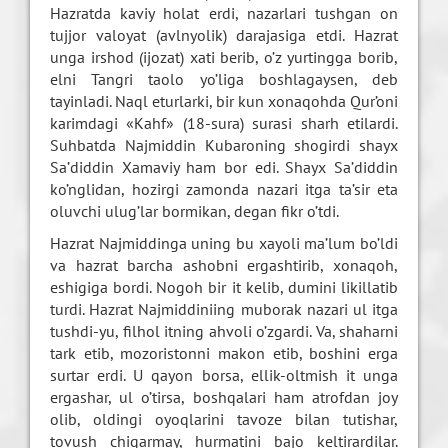
Hazratda kaviy holat erdi, nazarlari tushgan on
tujjor valoyat (avlnyolik) darajasiga etdi. Hazrat
unga irshod (ijozat) xati berib, o’z yurtingga borib,
elni Tangri taolo yo’liga boshlagaysen, deb
tayinladi. Naql eturlarki, bir kun xonaqohda Qur’oni
karimdagi «Kahf» (18-sura) surasi sharh etilardi.
Suhbatda Najmiddin Kubaroning shogirdi shayx
Sa’diddin Xamaviy ham bor edi. Shayx Sa’diddin
ko’nglidan, hozirgi zamonda nazari itga ta’sir eta
oluvchi ulug’lar bormikan, degan fikr o’tdi.
Hazrat Najmiddinga uning bu xayoli ma’lum bo’ldi
va hazrat barcha ashobni ergashtirib, xonaqoh,
eshigiga bordi. Nogoh bir it kelib, dumini likillatib
turdi. Hazrat Najmiddiniing muborak nazari ul itga
tushdi-yu, filhol itning ahvoli o’zgardi. Va, shaharni
tark etib, mozoristonni makon etib, boshini erga
surtar erdi. U qayon borsa, ellik-oltmish it unga
ergashar, ul o’tirsa, boshqalari ham atrofdan joy
olib, oldingi oyoqlarini tavoze bilan tutishar,
tovush chiqarmay, hurmatini bajo keltirardilar.