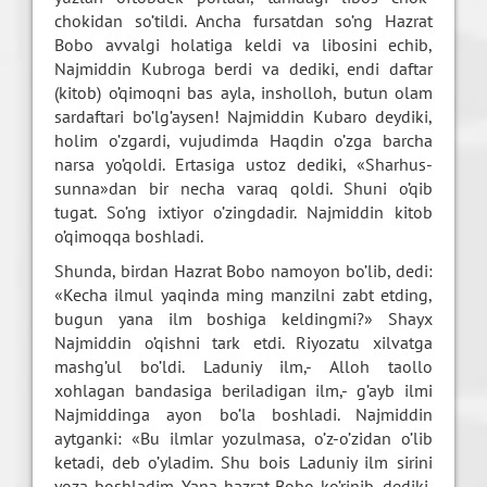
chokidan so’tildi. Ancha fursatdan so’ng Hazrat
Bobo avvalgi holatiga keldi va libosini echib,
Najmiddin Kubroga berdi va dediki, endi daftar
(kitob) o’qimoqni bas ayla, insholloh, butun olam
sardaftari bo’lg’aysen! Najmiddin Kubaro deydiki,
holim o’zgardi, vujudimda Haqdin o’zga barcha
narsa yo’qoldi. Ertasiga ustoz dediki, «Sharhus-
sunna»dan bir necha varaq qoldi. Shuni o’qib
tugat. So’ng ixtiyor o’zingdadir. Najmiddin kitob
o’qimoqqa boshladi.
Shunda, birdan Hazrat Bobo namoyon bo’lib, dedi:
«Kecha ilmul yaqinda ming manzilni zabt etding,
bugun yana ilm boshiga keldingmi?» Shayx
Najmiddin o’qishni tark etdi. Riyozatu xilvatga
mashg’ul bo’ldi. Laduniy ilm,- Alloh taollo
xohlagan bandasiga beriladigan ilm,- g’ayb ilmi
Najmiddinga ayon bo’la boshladi. Najmiddin
aytganki: «Bu ilmlar yozulmasa, o’z-o’zidan o’lib
ketadi, deb o’yladim. Shu bois Laduniy ilm sirini
yoza boshladim. Yana hazrat Bobo ko’rinib, dediki,