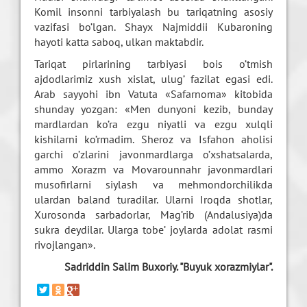
Komil insonni tarbiyalash bu tariqatning asosiy
vazifasi bo’lgan. Shayx Najmiddii Kubaroning
hayoti katta saboq, ulkan maktabdir.
Tariqat pirlarining tarbiyasi bois o’tmish
ajdodlarimiz xush xislat, ulug’ fazilat egasi edi.
Arab sayyohi ibn Vatuta «Safarnoma» kitobida
shunday yozgan: «Men dunyoni kezib, bunday
mardlardan ko’ra ezgu niyatli va ezgu xulqli
kishilarni ko’rmadim. Sheroz va Isfahon aholisi
garchi o’zlarini javonmardlarga o’xshatsalarda,
ammo Xorazm va Movarounnahr javonmardlari
musofirlarni siylash va mehmondorchilikda
ulardan baland turadilar. Ularni Iroqda shotlar,
Xurosonda sarbadorlar, Mag’rib (Andalusiya)da
sukra deydilar. Ularga tobe’ joylarda adolat rasmi
rivojlangan».
Sadriddin Salim Buxoriy. "Buyuk xorazmiylar".