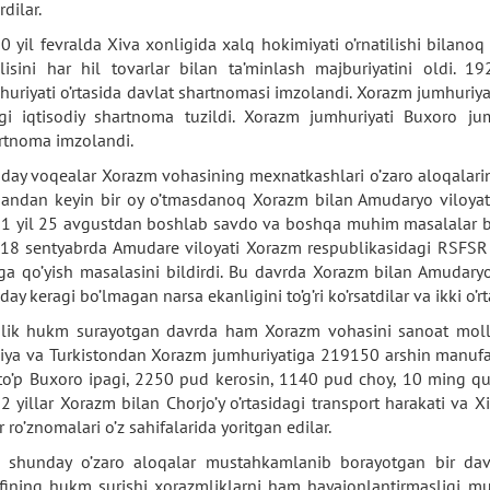
rdilar.
0 yil fevralda Xiva xonligida xalq hokimiyati o’rnatilishi bilan
lisini har hil tovarlar bilan ta’minlash majburiyatini oldi.
huriyati o’rtasida davlat shartnomasi imzolandi. Xorazm jumhuriya
gi iqtisodiy shartnoma tuzildi. Xorazm jumhuriyati Buxoro j
rtnoma imzolandi.
day voqealar Xorazm vohasining mexnatkashlari o’zaro aloqalarin
gandan keyin bir oy o’tmasdanoq Xorazm bilan Amudaryo viloyati 
1 yil 25 avgustdan boshlab savdo va boshqa muhim masalalar bil
i 18 sentyabrda Amudare viloyati Xorazm respublikasidagi RSFSR
lga qo’yish masalasini bildirdi. Bu davrda Xorazm bilan Amudaryo
ay keragi bo’lmagan narsa ekanligini to’g’ri ko’rsatdilar va ikki o’r
lik hukm surayotgan davrda ham Xorazm vohasini sanoat mollari
iya va Turkistondan Xorazm jumhuriyatiga 219150 arshin manufak
to’p Buxoro ipagi, 2250 pud kerosin, 1140 pud choy, 10 ming quti
2 yillar Xorazm bilan Chorjo’y o’rtasidagi transport harakati va 
 ro’znomalari o’z sahifalarida yoritgan edilar.
 shunday o’zaro aloqalar mustahkamlanib borayotgan bir davr
fining hukm surishi xorazmliklarni ham hayajonlantirmasligi m