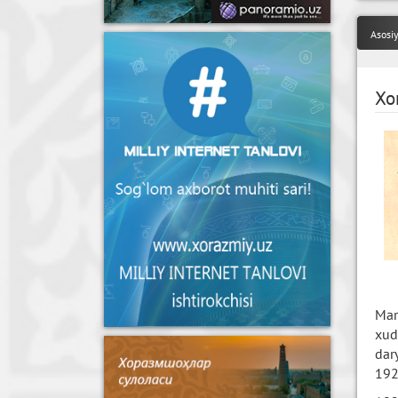
Asosi
Xo
Mar
xud
dar
192