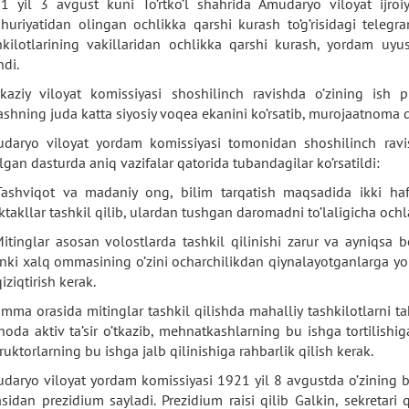
1 yil 3 avgust kuni To’rtko’l shahrida Amudaryo viloyat ijroiya
huriyatidan olingan ochlikka qarshi kurash to’g’risidagi teleg
hkilotlarining vakillaridan ochlikka qarshi kurash, yordam uyus
ndi.
kaziy viloyat komissiyasi shoshilinch ravishda o’zining ish p
ashning juda katta siyosiy voqea ekanini ko’rsatib, murojaatnoma q
daryo viloyat yordam komissiyasi tomonidan shoshilinch ravishd
ilgan dasturda aniq vazifalar qatorida tubandagilar ko’rsatildi:
Tashviqot va madaniy ong, bilim tarqatish maqsadida ikki hafta
ktakllar tashkil qilib, ulardan tushgan daromadni to’laligicha och
Mitinglar asosan volostlarda tashkil qilinishi zarur va ayniqsa 
nki xalq ommasining o’zini ocharchilikdan qiynalayotganlarga yor
iziqtirish kerak.
Omma orasida mitinglar tashkil qilishda mahalliy tashkilotlarni takl
noda aktiv ta’sir o’tkazib, mehnatkashlarning bu ishga tortilishi
ruktorlarning bu ishga jalb qilinishiga rahbarlik qilish kerak.
daryo viloyat yordam komissiyasi 1921 yil 8 avgustda o’zining biri
tasidan prezidium sayladi. Prezidium raisi qilib Galkin, sekretari