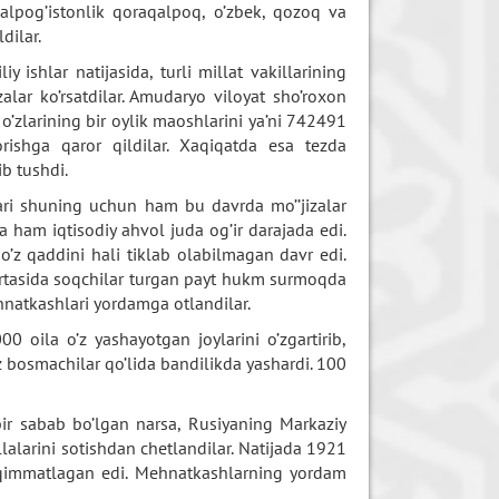
qalpog’istonlik qoraqalpoq, o’zbek, qozoq va
dilar.
y ishlar natijasida, turli millat vakillarining
lar ko’rsatdilar. Amudaryo viloyat sho’roxon
 o’zlarining bir oylik maoshlarini ya’ni 742491
rishga qaror qildilar. Xaqiqatda esa tezda
ib tushdi.
ri shuning uchun ham bu davrda mo’’jizalar
 ham iqtisodiy ahvol juda og’ir darajada edi.
’z qaddini hali tiklab olabilmagan davr edi.
’rtasida soqchilar turgan payt hukm surmoqda
natkashlari yordamga otlandilar.
 oila o’z yashayotgan joylarini o’zgartirib,
qiz bosmachilar qo’lida bandilikda yashardi. 100
ir sabab bo’lgan narsa, Rusiyaning Markaziy
allalarini sotishdan chetlandilar. Natijada 1921
z qimmatlagan edi. Mehnatkashlarning yordam