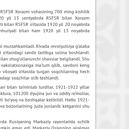
oq RSFSR Xorazm vohasining 700 ming kishilik
 1920 yil 13 sentyabrda RSFSR bilan Xorazm
ti bilan RSFSR o’rtasida 1920 yil 20 noyabrda
umhuriyati bilan ham 1920 yil 13 noyabrda
i mustahkamladi. Xivada revolyutsiya g’alaba
o’rtasidagi savdo tartibga solina boshlandi.
an shug’ullanuvchi shaxslar belgilandi. Shu
 vakolatxonasiga ma’lum qilib, savdoni keng
 viloyati o’rtasida turgan soqchilarning hech
tadagi soqchilar olib tashlandi.
 bilan ta’minlab turdilar. 1921-1922 yillar
tura, 101200 dyujina jun va oddiy ro’mollar,
 bo’yoq va boshqalar keltirildi. Hatto 1921-
Xiva bozorlarining juda jonlanib ketganini shu
da Rusiyaning Markaziy rayonlarida ochlik
umkin emas edi. Markaziy Osiyoning ajralmas