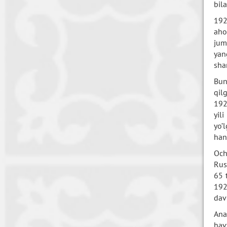
bila
192
aho
jum
yan
sha
Bun
qil
192
yil
yo’
hand
Och
Rus
65 
192
davr
Ana
hav