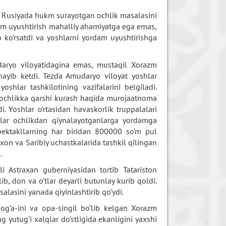
i Rusiyada hukm surayotgan ochlik masalasini
am uyushtirish mahalliy ahamiyatga ega emas,
o’rsatdi va yoshlarni yordam uyushtirishga
daryo viloyatidagina emas, mustaqil Xorazm
chayib ketdi. Tezda Amudaryo viloyat yoshlar
yoshlar tashkilotining vazifalarini belgiladi.
 ochlikka qarshi kurash haqida murojaatnoma
i. Yoshlar o’rtasidan havaskorlik truppalalari
g’lar ochlikdan qiynalayotganlarga yordamga
pektakllarning har biridan 800000 so’m pul
oxon va Saribiy uchastkalarida tashkil qilingan
.
li Astraxan guberniyasidan tortib Tatariston
, don va o’tlar deyarli butunlay kurib qoldi.
lasini yanada qiyinlashtirib qo’ydi.
a og’a-ini va opa-singil bo’lib kelgan Xorazm
yutug’i xalqlar do’stligida ekanligini yaxshi