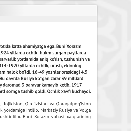
yotida katta ahamiyatga ega. Buni Xorazm
924 yillarda ochliq hukm surgan paytlarda
arvarlik yordamida aniq ko’rish, tushunish va
14-1920 yillarda ochlik, urush, ekinning
am halok bo’ldi, 16-49 yoshlar orasidagi 4,5
 Bu davrda Rusiya ko’rgan zarar 39 milliard
iy daromad 3 baravar kamayib ketib, 1917
ard so’mga tushib qoldi. Ochlik xavfi kuchaydi.
Tojikiston, Qirg’iziston va Qoraqalpog’iston
k yordamiga intilib, Markaziy Rusiya va Volga
ushtirdilar. Buni Xorazm vohasi xalqlarining