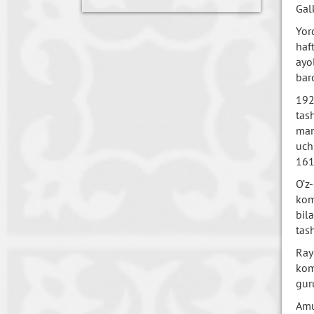
Gal
Yor
haf
ayo
bar
192
tas
mar
uch
161
O’z
kom
bil
tash
Ray
kom
guru
Amu