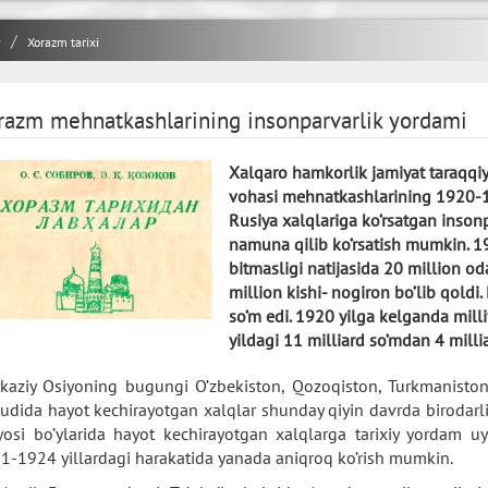
y
Xorazm tarixi
razm mehnatkashlarining insonparvarlik yordami
Xalqaro hamkorlik jamiyat taraqqi
vohasi mehnatkashlarining 1920-1
Rusiya xalqlariga ko’rsatgan insonp
namuna qilib ko’rsatish mumkin. 19
bitmasligi natijasida 20 million od
million kishi- nogiron bo’lib qoldi.
so’m edi. 1920 yilga kelganda mill
yildagi 11 milliard so’mdan 4 milli
kaziy Osiyoning bugungi O’zbekiston, Qozoqiston, Turkmaniston, 
udida hayot kechirayotgan xalqlar shunday qiyin davrda birodarli
yosi bo’ylarida hayot kechirayotgan xalqlarga tarixiy yordam uy
1-1924 yillardagi harakatida yanada aniqroq ko’rish mumkin.