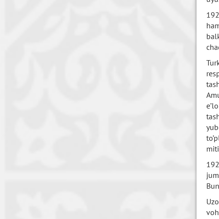
192
ham
bal
chaq
Tur
res
tas
Amu
e’l
tas
yub
to’
mit
192
jum
Bun
Uzo
voh