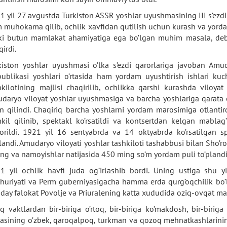
1 yil 27 avgustda Turkiston ASSR yoshlar uyushmasining III s’ezd
 muhokama qilib, ochlik xavfidan qutilish uchun kurash va yord
ki butun mamlakat ahamiyatiga ega bo’lgan muhim masala, deb k
irdi.
kiston yoshlar uyushmasi o’lka s’ezdi qarorlariga javoban Amu
publikasi yoshlari o’rtasida ham yordam uyushtirish ishlari ku
hkilotining majlisi chaqirilib, ochlikka qarshi kurashda viloyat 
daryo viloyat yoshlar uyushmasiga va barcha yoshlariga qarata
on qilindi. Chaqiriq barcha yoshlarni yordam marosimiga otlantird
hkil qilinib, spektakl ko’rsatildi va kontsertdan kelgan mabla
orildi. 1921 yil 16 sentyabrda va 14 oktyabrda ko’rsatilgan s
plandi. Amudaryo viloyati yoshlar tashkiloti tashabbusi bilan Sho’r
ing va namoyishlar natijasida 450 ming so’m yordam puli to’plandi
1 yil ochlik havfi juda og’irlashib bordi. Uning ustiga shu yi
huriyati va Perm guberniyasigacha hamma erda qurg’oqchilik bo’lib
day falokat Povolje va Priuralening katta xududida oziq-ovqat masa
q vaktlardan bir-biriga o’rtoq, bir-biriga ko’makdosh, bir-birig
asining o’zbek, qaroqalpoq, turkman va qozoq mehnatkashlarining 