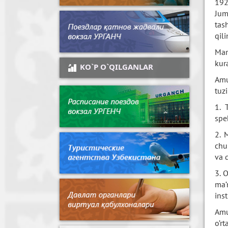
192
Jum
tas
qili
Mar
kur
KO`P O`QILGANLAR
Amu
tuz
1. 
spe
2. 
chu
va q
3. 
ma’
inst
Amu
o’r