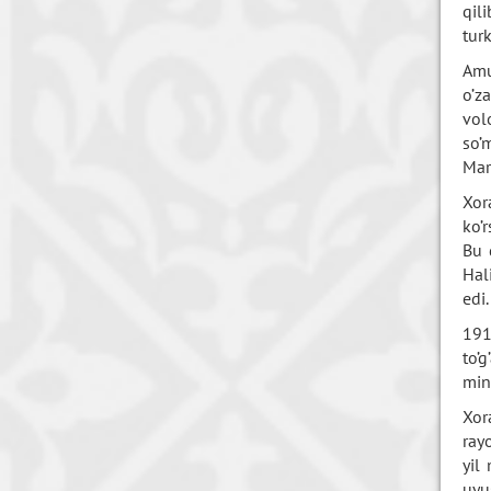
qil
tur
Amu
o’z
vol
so’
Mar
Xor
ko’
Bu 
Hal
edi
191
to’
min
Xor
ray
yil
uyu