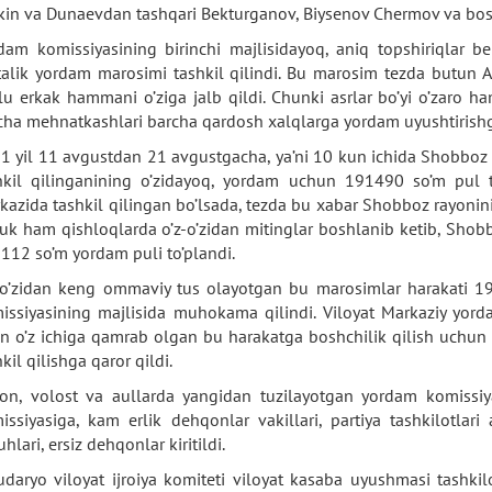
kin va Dunaevdan tashqari Bekturganov, Biysenov Chermov va bosh
dam komissiyasining birinchi majlisidayoq, aniq topshiriqlar b
talik yordam marosimi tashkil qilindi. Bu marosim tezda butun Am
lu erkak hammani o’ziga jalb qildi. Chunki asrlar bo’yi o’zaro
cha mehnatkashlari barcha qardosh xalqlarga yordam uyushtirishga
1 yil 11 avgustdan 21 avgustgacha, ya’ni 10 kun ichida Shobboz r
hkil qilinganining o’zidayoq, yordam uchun 191490 so’m pul 
kazida tashkil qilingan bo’lsada, tezda bu xabar Shobboz rayonin
uk ham qishloqlarda o’z-o’zidan mitinglar boshlanib ketib, Shob
112 so’m yordam puli to’plandi.
-o’zidan keng ommaviy tus olayotgan bu marosimlar harakati 19
issiyasining majlisida muhokama qilindi. Viloyat Markaziy yord
an o’z ichiga qamrab olgan bu harakatga boshchilik qilish uchun
kil qilishga qaror qildi.
on, volost va aullarda yangidan tuzilayotgan yordam komissiyal
issiyasiga, kam erlik dehqonlar vakillari, partiya tashkilotlari 
hlari, ersiz dehqonlar kiritildi.
daryo viloyat ijroiya komiteti viloyat kasaba uyushmasi tashkiloti