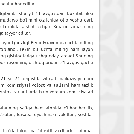
qalar bor edilar.
elgilanib, shu yil 11 avgustdan boshlab ikki
udaryo bo’limini o’z ichiga olib yoshu qari,
 hamkorlikda yashab kelgan Xorazm vohasining
 tayyor edilar.
ayoni (hozirgi Beruniy rayoni)da uchta miting
to’plandi. Lekin bu uchta miting ham rayon
ing qishloqlariga uchqunday tarqadi. Shuning
boz rayoiining qishloqlaridan 21 avgustgacha
21 yil 21 aegustda viloyat markaziy yordam
am komissiyasi volost va aullarni ham tezlik
 volost va aullarda ham yordam komissiyalari
arining safiga ham alohida e’tibor berilib,
a’zolari, kasaba uyushmasi vakillari, yoshlar
 o’zlarining mas’uliyatli vakillarini safarbar