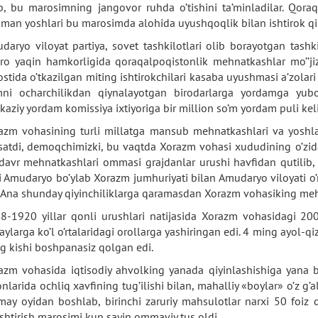
ib, bu marosimning jangovor ruhda o’tishini ta’minladilar. Qora
kman yoshlari bu marosimda alohida uyushqoqlik bilan ishtirok qil
daryo viloyat partiya, sovet tashkilotlari olib borayotgan tashkili
aro yaqin hamkorligida qoraqalpoqistonlik mehnatkashlar mo’’jiza
ostida o’tkazilgan miting ishtirokchilari kasaba uyushmasi a’zolari
mni ocharchilikdan qiynalayotgan birodarlarga yordamga yubo
kaziy yordam komissiya ixtiyoriga bir million so’m yordam puli kel
azm vohasining turli millatga mansub mehnatkashlari va yoshla
rsatdi, demoqchimizki, bu vaqtda Xorazm vohasi xududining o’zida
davr mehnatkashlari ommasi grajdanlar urushi havfidan qutilib, o
i Amudaryo bo’ylab Xorazm jumhuriyati bilan Amudaryo viloyati o
. Ana shunday qiyinchiliklarga qaramasdan Xorazm vohasiking meh
8-1920 yillar qonli urushlari natijasida Xorazm vohasidagi 20000
g’aylarga ko’l o’rtalaridagi orollarga yashiringan edi. 4 ming ayol-
g kishi boshpanasiz qolgan edi.
azm vohasida iqtisodiy ahvolking yanada qiyinlashishiga yana b
onlarida ochliq xavfining tug’ilishi bilan, mahalliy «boylar» o’z g’
 may oyidan boshlab, birinchi zaruriy mahsulotlar narxi 50 foi
shtirish marosimi kun sayin ommaviy tus oldi.