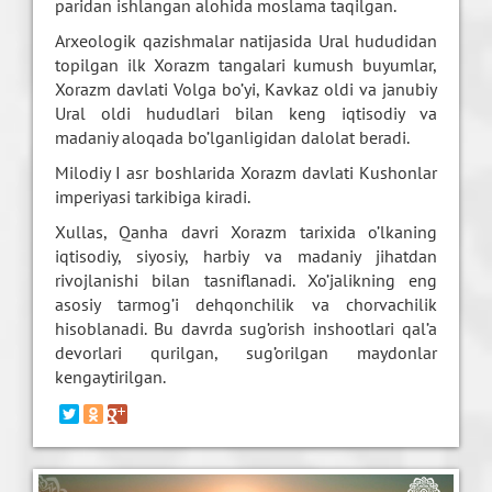
paridan ishlangan alohida moslama taqilgan.
Arxeologik qazishmalar natijasida Ural hududidan
topilgan ilk Xorazm tangalari kumush buyumlar,
Xorazm davlati Volga bo’yi, Kavkaz oldi va janubiy
Ural oldi hududlari bilan keng iqtisodiy va
madaniy aloqada bo’lganligidan dalolat beradi.
Milodiy I asr boshlarida Xorazm davlati Kushonlar
imperiyasi tarkibiga kiradi.
Xullas, Qanha davri Xorazm tarixida o’lkaning
iqtisodiy, siyosiy, harbiy va madaniy jihatdan
rivojlanishi bilan tasniflanadi. Xo’jalikning eng
asosiy tarmog’i dehqonchilik va chorvachilik
hisoblanadi. Bu davrda sug’orish inshootlari qal’a
devorlari qurilgan, sug’orilgan maydonlar
kengaytirilgan.