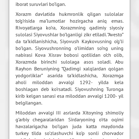
iborat suruvlari bo’lgan.
Xorazm davlatida hukmronlik qilgan sulolalar
to’g’risida ma’lumotlar hozirgacha aniq emas.
Rivoyatlarga ko’ra, Xorazmning qadimiy siyosiy
sulolasi Siyovushlar bo’lganligi zikr etiladi. “Avesto”
da ta’kidlanishicha, Siyovush Kaykovusning o’g’li
bo’lgan. Siyovushronning o’limidan so’ng uning
nabirasi Kova Xisrav bobosi qotilidan o’ch olib,
Xorazmda birinchi sulolaga asos soladi. Abu
Rayhon Beruniyning “Qadimgi xalqlardan qolgan
yodgorliklar” asarida ta’kidlashicha, Xorazmga
aholi miloddan avvalgi 1292- yilda kela
boshlagan deb ko’rsatadi. Siyovushning Turonga
kirib kelgan sanasi esa miloddan avvalgi 1200- yil
belgilangan.
Miloddan avvalgi III asrlarda Xitoyning shimoliy
g’arbiy chegaralaridan Sirdaryoning o’rta oqimi
havzalarigacha bo’lgan juda katta maydonda
turkey tilda so’zlashuvchi ko’p sonli chorvador