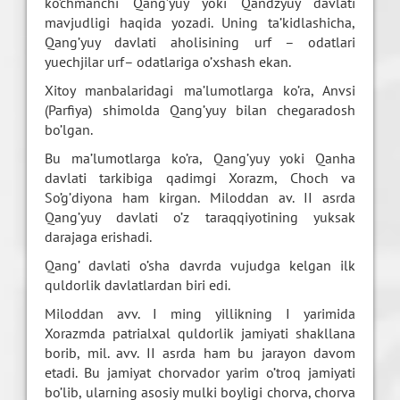
ko’chmanchi Qang’yuy yoki Qandzyuy davlati
mavjudligi haqida yozadi. Uning ta’kidlashicha,
Qang’yuy davlati aholisining urf – odatlari
yuechjilar urf– odatlariga o’xshash ekan.
Xitoy manbalaridagi ma’lumotlarga ko’ra, Anvsi
(Parfiya) shimolda Qang’yuy bilan chegaradosh
bo’lgan.
Bu ma’lumotlarga ko’ra, Qang’yuy yoki Qanha
davlati tarkibiga qadimgi Xorazm, Choch va
So’g’diyona ham kirgan. Miloddan av. II asrda
Qang’yuy davlati o’z taraqqiyotining yuksak
darajaga erishadi.
Qang’ davlati o’sha davrda vujudga kelgan ilk
quldorlik davlatlardan biri edi.
Miloddan avv. I ming yillikning I yarimida
Xorazmda patrialxal quldorlik jamiyati shakllana
borib, mil. avv. II asrda ham bu jarayon davom
etadi. Bu jamiyat chorvador yarim o’troq jamiyati
bo’lib, ularning asosiy mulki boyligi chorva, chorva