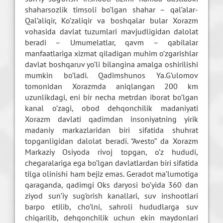
shaharsozlik timsoli bo’lgan shahar – qal’alar-
Qal’aliqir, Ko’zaliqir va boshqalar bular Xorazm
vohasida davlat tuzumlari mavjudligidan dalolat
beradi – Umumelatlar, qavm – qabilalar
manfaatlariga xizmat qiladigan muhim o’zgarishlar
davlat boshqaruv yo’li bilangina amalga oshirilishi
mumkin bo’ladi. Qadimshunos Ya.G’ulomov
tomonidan Xorazmda aniqlangan 200 km
uzunlikdagi, eni bir necha metrdan iborat bo’lgan
kanal o’zagi, obod dehqonchilik madaniyati
Xorazm davlati qadimdan insoniyatning yirik
madaniy markazlaridan biri sifatida shuhrat
topganligidan dalolat beradi. “Avesto” da Xorazm
Markaziy Osiyoda rivoj topgan, o’z hududi,
chegaralariga ega bo’lgan davlatlardan biri sifatida
tilga olinishi ham bejiz emas. Geradot ma’lumotiga
qaraganda, qadimgi Oks daryosi bo’yida 360 dan
ziyod sun’iy sug’orish kanallari, suv inshootlari
barpo etilib, cho’lni, sahroli hududlarga suv
chiqarilib, dehqonchilik uchun ekin maydonlari