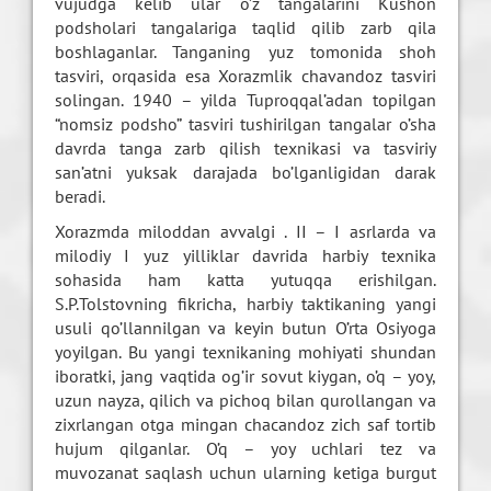
vujudga kelib ular o’z tangalarini Kushon
podsholari tangalariga taqlid qilib zarb qila
boshlaganlar. Tanganing yuz tomonida shoh
tasviri, orqasida esa Xorazmlik chavandoz tasviri
solingan. 1940 – yilda Tuproqqal’adan topilgan
“nomsiz podsho” tasviri tushirilgan tangalar o’sha
davrda tanga zarb qilish texnikasi va tasviriy
san’atni yuksak darajada bo’lganligidan darak
beradi.
Xorazmda miloddan avvalgi . II – I asrlarda va
milodiy I yuz yilliklar davrida harbiy texnika
sohasida ham katta yutuqqa erishilgan.
S.P.Tolstovning fikricha, harbiy taktikaning yangi
usuli qo’llannilgan va keyin butun O’rta Osiyoga
yoyilgan. Bu yangi texnikaning mohiyati shundan
iboratki, jang vaqtida og’ir sovut kiygan, o’q – yoy,
uzun nayza, qilich va pichoq bilan qurollangan va
zixrlangan otga mingan chacandoz zich saf tortib
hujum qilganlar. O’q – yoy uchlari tez va
muvozanat saqlash uchun ularning ketiga burgut