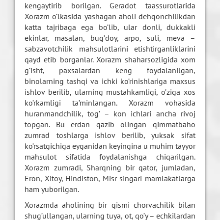
kengaytirib borilgan. Geradot taassurotlarida
Xorazm o’lkasida yashagan aholi dehqonchilikdan
katta tajribaga ega bo’lib, ular donli, dukkakli
ekinlar, masalan, bug’doy, arpo, suli, meva –
sabzavotchilik mahsulotlarini etishtirganliklarini
qayd etib borganlar. Xorazm shaharsozligida xom
g’isht, paxsalardan keng foydalanilgan,
binolarning tashqi va ichki ko’rinishlariga maxsus
ishlov berilib, ularning mustahkamligi, o’ziga xos
ko’rkamligi ta’minlangan. Xorazm vohasida
huranmandchilik, tog’ – kon ichlari ancha rivoj
topgan. Bu erdan qazib olingan qimmatbaho
zumrad toshlarga ishlov berilib, yuksak sifat
ko’rsatgichiga eyganidan keyingina u muhim tayyor
mahsulot sifatida foydalanishga chiqarilgan.
Xorazm zumradi, Sharqning bir qator, jumladan,
Eron, Xitoy, Hindiston, Misr singari mamlakatlarga
ham yuborilgan.
Xorazmda aholining bir qismi chorvachilik bilan
shug’ullangan, ularning tuya, ot, qo’y – echkilardan