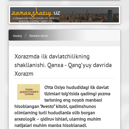
Asosiy
Xorazm tarixi
Xorazmda ilk davlatchilikning
shakllanishi. Qanxa - Qang’yuy davrida
Xorazm
O’rta Osiyo hududidagi ilk davlat
tizimlari to’g’risida qadimgi yozma
tarixning eng noyob manbasi
hisoblangan “Avesto” kitobi, qadimshunos
olimlarning turli hududlarda olib borgan
arxeologik – qidiruv ishlari, ularning muhim
natijalari muhim manba hisoblanadi.