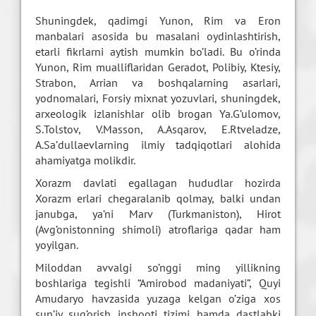
Shuningdek, qadimgi Yunon, Rim va Eron
manbalari asosida bu masalani oydinlashtirish,
etarli fikrlarni aytish mumkin bo’ladi. Bu o’rinda
Yunon, Rim mualliflaridan Geradot, Polibiy, Ktesiy,
Strabon, Arrian va boshqalarning asarlari,
yodnomalari, Forsiy mixnat yozuvlari, shuningdek,
arxeologik izlanishlar olib brogan Ya.G’ulomov,
S.Tolstov, V.Masson, A.Asqarov, E.Rtveladze,
A.Sa’dullaevlarning ilmiy tadqiqotlari alohida
ahamiyatga molikdir.
Xorazm davlati egallagan hududlar hozirda
Xorazm erlari chegaralanib qolmay, balki undan
janubga, ya’ni Marv (Turkmaniston), Hirot
(Avg’onistonning shimoli) atroflariga qadar ham
yoyilgan.
Miloddan avvalgi so’nggi ming yillikning
boshlariga tegishli “Amirobod madaniyati”, Quyi
Amudaryo havzasida yuzaga kelgan o’ziga xos
sun’iy sug’orish inshooti tizimi hamda dastlabki