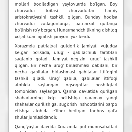
mollari boqiladigan yaylovlarda bo’lgan. Boy
chorvador toifasi chorvadorlar harbiy
aristokratiyasini tashkil qilgan. Bunday hodisa
chorvador zodagonlarga, patriarxal qullarga
bo’linish ro’y bergan. Hunarmandchilikning qishloq
xo’jalikdan ajralish jarayoni yuz berdi.
Xorazmda patrialxal quldorlik jamiyati vujudga
kelgan bo’lsada, urug’ - qabilachilik tartiblari
saqlanib qoladi. Jamiyat negizini urug’ tashkil
qilgan. Bir necha urug’ birlashmasi qabilani, bir
necha qabilalar birlashmasi qabilalar ittifoqini
tashkil qiladi. Urug’ qabila, qabilalar ittifoqi
alohida saylangan oqsoqollar boshliqlari
tomonidan saylangan. Qanha davlatida qurilgan
shaharlarning ko’p bo’lishiga qaramay yangi
shaharlar qurilishiga, sug’orish inshootlarini barpo
etishga alohida e’tibor berilgan. Jonbos qal’a
shular jumlasidandir.
Qang’yuylar davrida Xorazmda pul munosabatlari