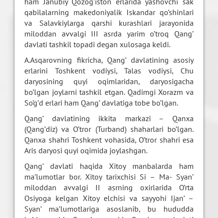
ham Janubiy Qozog’iston erlarida yashovchi sak
qabilalarning makedoniyalik Iskandar qo’shinlari
va Salavkiylarga qarshi kurashlari jarayonida
miloddan avvalgi III asrda yarim o’troq Qang’
davlati tashkil topadi degan xulosaga keldi.
A.Asqarovning fikricha, Qang’ davlatining asosiy
erlarini Toshkent vodiysi, Talas vodiysi, Chu
daryosining quyi oqimlaridan, daryosigacha
bo’lgan joylarni tashkil etgan. Qadimgi Xorazm va
So’g’d erlari ham Qang’ davlatiga tobe bo’lgan.
Qang’ davlatining ikkita markazi – Qanxa
(Qang’diz) va O’tror (Turband) shaharlari bo’lgan.
Qanxa shahri Toshkent vohasida, O’tror shahri esa
Aris daryosi quyi oqimida joylashgan.
Qang’ davlati haqida Xitoy manbalarda ham
ma’lumotlar bor. Xitoy tarixchisi Si – Ma- Syan’
miloddan avvalgi II asrning oxirlarida O’rta
Osiyoga kelgan Xitoy elchisi va sayyohi Ijan’ –
Syan’ ma’lumotlariga asoslanib, bu hududda