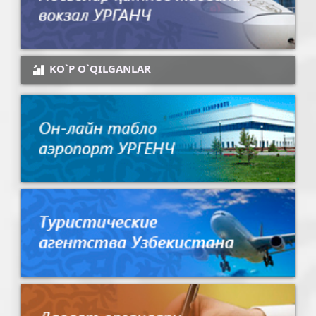
KO`P O`QILGANLAR