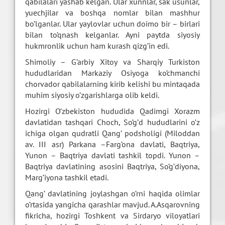
qabilalari yashab kelgan. Ular xunnlar, sak usunlar,
yuechjilar va boshqa nomlar bilan mashhur
bo’lganlar. Ular yaylovlar uchun doimo bir – birlari
bilan to’qnash kelganlar. Ayni paytda siyosiy
hukmronlik uchun ham kurash qizg’in edi.
Shimoliy – G’arbiy Xitoy va Sharqiy Turkiston
hududlaridan Markaziy Osiyoga ko’chmanchi
chorvador qabilalarning kirib kelishi bu mintaqada
muhim siyosiy o’zgarishlarga olib keldi.
Hozirgi O’zbekiston hududida Qadimgi Xorazm
davlatidan tashqari Choch, So’g’d hududlarini o’z
ichiga olgan qudratli Qang’ podsholigi (Miloddan
av. III asr) Parkana –Farg’ona davlati, Baqtriya,
Yunon – Baqtriya davlati tashkil topdi. Yunon –
Baqtriya davlatining asosini Baqtriya, So’g’diyona,
Marg’iyona tashkil etadi.
Qang’ davlatining joylashgan o’rni haqida olimlar
o’rtasida yangicha qarashlar mavjud. A.Asqarovning
fikricha, hozirgi Toshkent va Sirdaryo viloyatlari