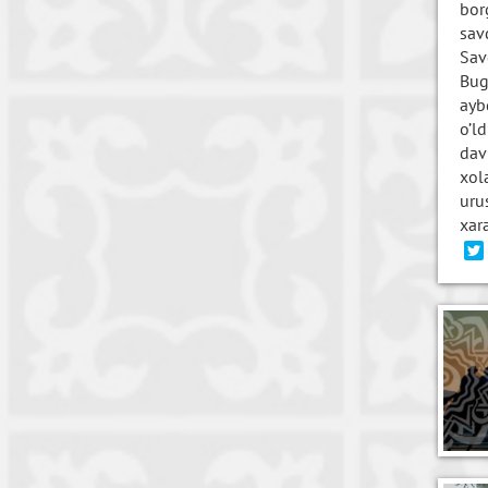
bor
sav
Sav
Bug
ayb
o’l
dav
xol
uru
xara