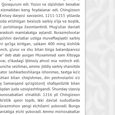
ti Qoraqurum edi. Yozuv va o’qishdan bexabar
 xizmatidan keng foydalanar edi. Chingizxon
Enisoy daryosi xavzasini, 1211-1215 yillarda
sida erishilgan bexisob xarbiy o’lja va boylik,
yurishlarga ilxomlantirdi. Mug’ullar davlati
garadosh mamlakatga aylandi. Xorazmshoxlar
shni davlatlar ustiga muvaffaqiyatli xarbiy
ini qo’lga kiritgan, salkam 400 ming kishilik
onch, g’urur va shu bilan birga balandparvoz
kandar" deb atab yurgan Muxammad xam Xitoyga
r, o’lkadagi ijtimoiy ahvol esa notinch edi.
a uncha sezilmas, ammo jiddiy xarbiy sharoitda
tor lashkarboshilarga ishonmas, taxtga ko’z
hlari bilan chiqishmas, din peshvolarini o’z
0 y Samarqand qo’zg’oloni) shafqastizlik bilan
halqdan juda uzoqlashtirgandi. Shunday siyosiy
unosabatlari o’rnatildi. 1216 yil Chingizxon
o’stlik qaror topib, ikki davlat xududlarda
 Xorazmshox yangi elchilarni yuboradi. Bunga
vlatiga elchi yuboradi. Ammo mo’nosabatlar