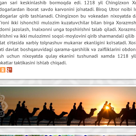
gan sari keskinlashib bormoqda edi. 1218 yil Chingizxon
dogarlardan iborat savdo karvonini jo’natadi. Biroq Utror noibi 
dogarlar qirib tashlanadi. Chingizxon bu vokeadan nixoyatda da
’roni ikki ishonchli mulozim kuzatuvchilar bilan birga Xorazmsh
dorni jazolash, Inalxonni unga topshirishni talab qiladi. Xorazm
dirishni va ikki mulozimni soqol-moylovini qirib sharmandali qilib 
lat o’rtasida xarbiy to’qnashuv mukarrar ekanligini ko’rsatadi. X
ati davlat boshqaruvidagi qarama-qarshilik va zaifliklarini obdon
sh uchun nixoyatda qulay ekanini tushunadi xamda 1218 yili
katlar taktikasini ishlab chiqadi.