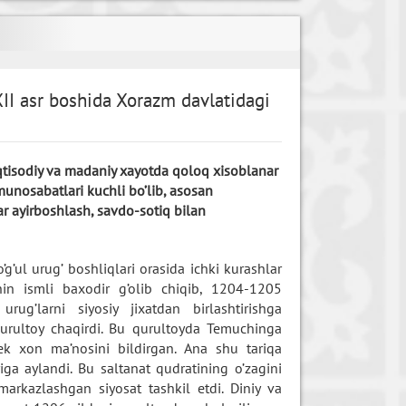
XII asr boshida Xorazm davlatidagi
, iqtisodiy va madaniy xayotda qoloq xisoblanar
munosabatlari kuchli bo’lib, asosan
var ayirboshlash, savdo-sotiq bilan
’g’ul urug’ boshliqlari orasida ichki kurashlar
in ismli baxodir g’olib chiqib, 1204-1205
rug’larni siyosiy jixatdan birlashtirishga
urultoy chaqirdi. Bu qurultoyda Temuchinga
dek xon ma’nosini bildirgan. Ana shu tariqa
ga aylandi. Bu saltanat qudratining o’zagini
arkazlashgan siyosat tashkil etdi. Diniy va