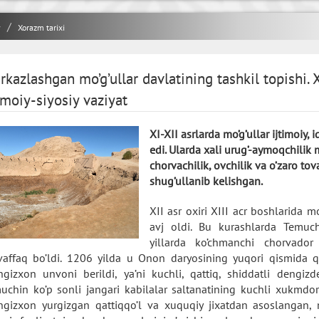
y
Xorazm tarixi
rkazlashgan mo’g’ullar davlatining tashkil topishi. 
imoiy-siyosiy vaziyat
XI-XII asrlarda mo’g’ullar ijtimoiy
edi. Ularda xali urug’-aymoqchilik 
chorvachilik, ovchilik va o’zaro to
shug’ullanib kelishgan.
XII asr oxiri XIII acr boshlarida mo
avj oldi. Bu kurashlarda Temuch
yillarda ko’chmanchi chorvador u
affaq bo’ldi. 1206 yilda u Onon daryosining yuqori qismida q
ngizxon unvoni berildi, ya’ni kuchli, qattiq, shiddatli dengiz
uchin ko’p sonli jangari kabilalar saltanatining kuchli xukmdori
ngizxon yurgizgan qattiqqo’l va xuquqiy jixatdan asoslangan, m