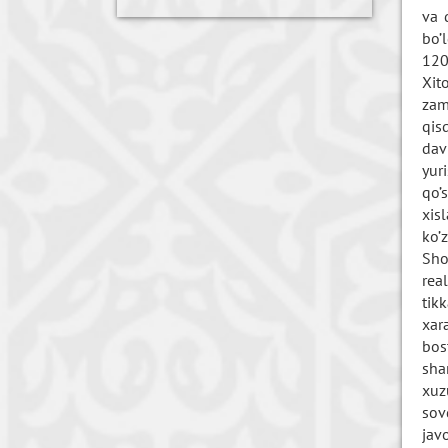
va 
bo’
120
Xit
zam
qis
dav
yur
qo’
xis
ko’
Sho
rea
tik
xar
bos
sha
xuz
sov
jav