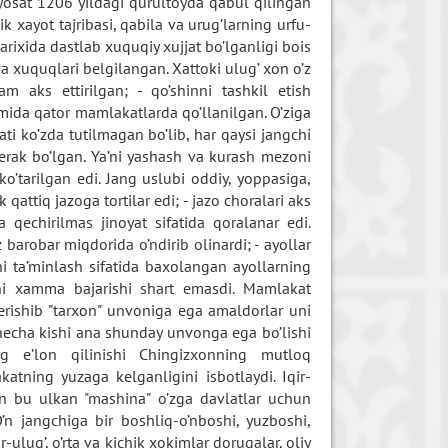
siyosat 1206 yildagi qurultoyda qabul qilingan
ik xayot tajribasi, qabila va urug’larning urfu-
arixida dastlab xuquqiy xujjat bo’lganligi bois
va xuquqlari belgilangan. Xattoki ulug’ xon o’z
am aks ettirilgan; - qo’shinni tashkil etish
avomida qator mamlakatlarda qo’llanilgan. O’ziga
i ko’zda tutilmagan bo’lib, har qaysi jangchi
kerak bo’lgan. Ya’ni yashash va kurash mezoni
 ko’tarilgan edi. Jang uslubi oddiy, yoppasiga,
qattiq jazoga tortilar edi; - jazo choralari aks
a qechirilmas jinoyat sifatida qoralanar edi.
iz barobar miqdorida o’ndirib olinardi; - ayollar
ni ta’minlash sifatida baxolangan ayollarning
ini xamma bajarishi shart emasdi. Mamlakat
rishib "tarxon" unvoniga ega amaldorlar uni
 necha kishi ana shunday unvonga ega bo’lishi
ing e’lon qilinishi Chingizxonning mutloq
atning yuzaga kelganligini isbotlaydi. Iqir-
an bu ulkan "mashina" o’zga davlatlar uchun
O’n jangchiga bir boshliq-o’nboshi, yuzboshi,
lug’, o’rta va kichik xokimlar dorugalar, oliy