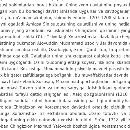
quyi xokimlardan iborat bo’lgan. Chingizxon davlatining poytax
lgan xon bu boradagi davlat ishlarida uyg’urlar va savdogarlar
7 yilda o’z mamlakatining shimoliy erlarini, 1207-1208 yillarda 
oyni egalladi. Ayniqsa Sin sulolasining qulatilishi va uning natija
onaviy jang asboblari va uskunalar Chingizxon qo’shinini yangi 
qa muddat ichida O’rta Osiyodagi Xorazmshoxlar davlatiga che
latining xukmdori Alovuddin Muxammad uzoq yillar davomida qo’
ishlarni amalga oshirib, Ozarbayjon, Eron, Qurdiston, Iroq erlar
shinga ega edi. G’alabalar uning shuxratparast qalbida katta ish
larni uyg’otgandi. O’zini "xudoning erdagi soyasi", "ikkinchi Is
z tikkandi. Boz ustiga Muxammadning siyosiy mavqei pasayib bora
x bir qator zaifliklarga ega bo’lganki, bu muvaffakiyatlar davrid
l xavf kasb etardi. Xususan, Muxammad qipchoqlardan bo’lgan qa
kan onasi Turkon xotin va uning saroyiga tiqishtirilgan qarindos
akatlari tufayli qattiq ranjitgan edi. Xalq qo’zg’olonlarini (121
tirgani, soliqlar zulmi, turmush darajasining pastligi uni oddiy 
roitda Chingizxon va Xorazmshox davlatlari o’rtasida elchilik m
uriga Xorazmshox o’z elchilarini oboradi. O’zaro totuvlik va d
dogarlarning erkin qatnoviga xoxish bildirildi. So’ng, 1218 yili
oban Chingizxon Maxmud Yalovoch boshchiligida Xorazmshox da