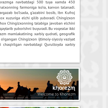
 Xorazmga navbatdagi 500 tuya xamda 450
Inalxonning farmoniga ko’ra, karvon talanadi.
rgazab bo’lsada, g’azabini bosib, Ibn Kufroj
ox xuzuriga elchi qilib yuboradi. Chingizxon
shox Chingizxonning talabiga javoban elchini
qaytarib yuborishni buyuradi. Bu voqealar ikki
orazm mamlakatining xarbiy qudrati, geografik
 o’rgangan Chingizxon ijtimoiy-siyosiy vaziyat
 chaqirilgan navbatdagi Qurultoyda xarbiy