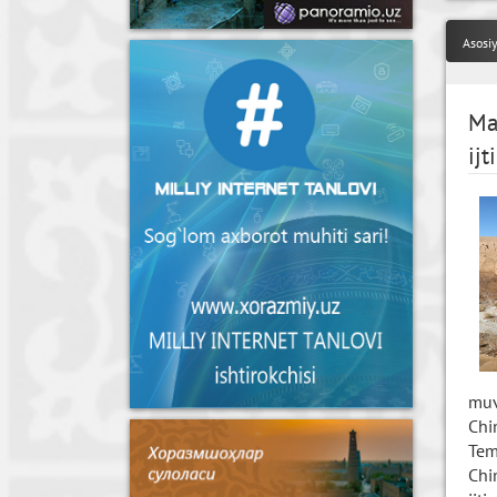
Asosi
Ma
ijt
muv
Chi
Tem
Chi