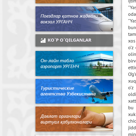
ijt
"Ya
oda
"Ya
bur
tam
KO`P O`QILGANLAR
xos
o’z
oli
bir
ett
O’g’
xuq
o’z
old
xat
bu 
xuk
chi
jid
min