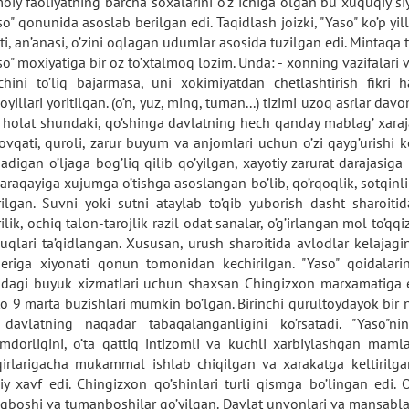
imoiy faoliyatning barcha soxalarini o’z ichiga olgan bu xuquqiy 
so" qonunida asoslab berilgan edi. Taqidlash joizki, "Yaso" ko’p yill
ti, an’anasi, o’zini oqlagan udumlar asosida tuzilgan edi. Mintaqa t
so" moxiyatiga bir oz to’xtalmoq lozim. Unda: - xonning vazifalari 
chini to’liq bajarmasa, uni xokimiyatdan chetlashtirish fikri h
oyillari yoritilgan. (o’n, yuz, ming, tuman...) tizimi uzoq asrlar d
 holat shundaki, qo’shinga davlatning hech qanday mablag’ xarajat
 ovqati, quroli, zarur buyum va anjomlari uchun o’zi qayg’urishi 
nadigan o’ljaga bog’liq qilib qo’yilgan, xayotiy zarurat darajasiga
varaqayiga xujumga o’tishga asoslangan bo’lib, qo’rqoqlik, sotqinlik 
irilgan. Suvni yoki sutni ataylab to’qib yuborish dasht sharoitid
rilik, ochiq talon-tarojlik razil odat sanalar, o’g’irlangan mol to’qq
uqlari ta’qidlangan. Xususan, urush sharoitida avlodlar kelajagi
 eriga xiyonati qonun tomonidan kechirilgan. "Yaso" qoidalar
idagi buyuk xizmatlari uchun shaxsan Chingizxon marxamatiga e
to 9 marta buzishlari mumkin bo’lgan. Birinchi qurultoydayok bir
davlatning naqadar tabaqalanganligini ko’rsatadi. "Yaso"n
mdorligini, o’ta qattiq intizomli va kuchli xarbiylashgan mamlak
qirlarigacha mukammal ishlab chiqilgan va xarakatga keltirilg
diy xavf edi. Chingizxon qo’shinlari turli qismga bo’lingan edi. 
gboshi va tumanboshilar qo’yilgan. Davlat unvonlari va mansablar-u