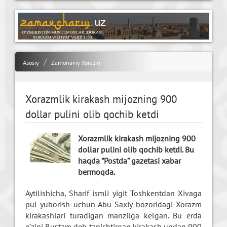
Asosiy
Zamonaviy Xorazm
Xorazmlik kirakash mijozning 900
dollar pulini olib qochib ketdi
Xorazmlik kirakash mijozning 900
dollar pulini olib qochib ketdi. Bu
haqda “Postda” gazetasi xabar
bermoqda.
Aytilishicha, Sharif ismli yigit Toshkentdan Xivaga
pul yuborish uchun Abu Saxiy bozoridagi Xorazm
kirakashlari turadigan manzilga kelgan. Bu erda
o’zini Rustam deb tanishtirgan kirakash undan 900