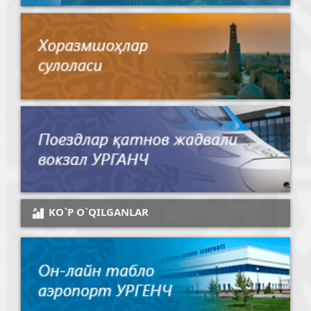
KO`P O`QILGANLAR