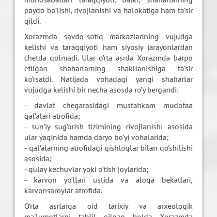
paydo bo’lishi, rivojlanishi va halokatiga ham ta’sir
qildi.
Xorazmda savdo-sotiq markazlarining vujudga
kelishi va taraqqiyoti ham siyosiy jarayonlardan
chetda qolmadi. Ular o’rta asrda Xorazmda barpo
etilgan shaharlarning shakllanishiga ta’sir
ko’rsatdi. Natijada vohadagi yangi shaharlar
vujudga kelishi bir necha asosda ro’y bergandi:
- davlat chegarasidagi mustahkam mudofaa
qal’alari atrofida;
- sun’iy sug’orish tizimining rivojlanishi asosida
ular yaqinida hamda daryo bo’yi vohalarida;
- qal’alarning atrofidagi qishloqlar bilan qo’shilishi
asosida;
- qulay kechuvlar yoki o’tish joylarida;
- karvon yo’llari ustida va aloqa bekatlari,
karvonsaroylar atrofida.
O’rta asrlarga oid tarixiy va arxeologik
ma’lumotlarni tahlil qilgan holda Xorazmda