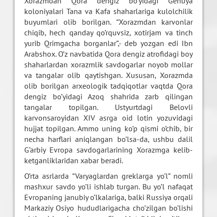
Xorazmdan Qora dengiz bo’yidagi Genuya
koloniyalari Tana va Kafa shaharlariga kulolchilik
buyumlari olib borilgan. “Xorazmdan karvonlar
chiqib, hech qanday qo’rquvsiz, xotirjam va tinch
yurib Qrimgacha borganlar”,- deb yozgan edi Ibn
Arabshox. O’z navbatida Qora dengiz atrofidagi boy
shaharlardan xorazmlik savdogarlar noyob mollar
va tangalar olib qaytishgan. Xususan, Xorazmda
olib borilgan arxeologik tadqiqotlar vaqtda Qora
dengiz bo’yidagi Azoq shahrida zarb qilingan
tangalar topilgan. Ustyurtdagi Belovli
karvonsaroyidan XIV asrga oid lotin yozuvidagi
hujjat topilgan. Ammo uning ko’p qismi o’chib, bir
necha harflari aniqlangan bo’lsa-da, ushbu dalil
G’arbiy Evropa savdogarlarining Xorazmga kelib-
ketganliklaridan xabar beradi.
O’rta asrlarda “Varyaglardan greklarga yo’l” nomli
mashxur savdo yo’li ishlab turgan. Bu yo’l nafaqat
Evropaning janubiy o’lkalariga, balki Russiya orqali
Markaziy Osiyo hududlarigacha cho’zilgan bo’lishi