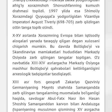
afrig’iy xorazmshoh Shovushfanning kumush
drahmasi topildi. 1997 yilda esa Shimoliy
Xorazmdagi Quyuqqal’a yodgorligidan Vizantiya
imperatori Avgust Tiveriy (698-705) zarb qildirgan
oltin tanga topib olindi.
X-XV asrlarda Xorazmning Evropa bilan iqtisodiy
aloqalari yanada taraqqiy qilgan degan xulosani
chiqarish mumkin. Bu davrda Boltiqbo’yi va
Skandinaviya mamlakatlari hududidan Markaziy
Osiyoda zarb qilingan tangalar topilgan. O’z
navbatida XIII-XIV asrlargacha Markaziy Osiyoga
mashhur Boltiqbo’yi qahrabolari keltirilganligini
arxeologik tadqiqotlar tasdiqlaydi.
XIII asr fors geografi Zakariyo Qazviniy
Germaniyaning Maynts shahrida Samarqandda
zarb qilingan tangalarning muomalada bo’lganligi
haqida, savdogar Abul-Fatx Nasr ibn Hasan
Shoshiy Samarqanddan karvon bilan Andaluzga
(Ispaniyaning musulmon qismining XV asrgacha