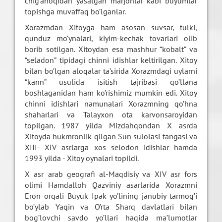
chig’anoqidan yasalgan marjonlar kabi buyumlar
topishga muvaffaq bo’lganlar.
Xorazmdan Xitoyga ham asosan suvsar, tulki,
qunduz mo’ynalari, kiyim-kechak tovarlari olib
borib sotilgan. Xitoydan esa mashhur “kobalt” va
“seladon” tipidagi chinni idishlar keltirilgan. Xitoy
bilan bo’lgan aloqalar ta’sirida Xorazmdagi uylarni
“kann” usulida isitish tajribasi qo’llana
boshlaganidan ham ko’rishimiz mumkin edi. Xitoy
chinni idishlari namunalari Xorazmning qo’hna
shaharlari va Talayxon ota karvonsaroyidan
topilgan. 1987 yilda Mizdahqondan X asrda
Xitoyda hukmronlik qilgan Sun sulolasi tangasi va
XIII- XIV asrlarga xos selodon idishlar hamda
1993 yilda - Xitoy oynalari topildi.
X asr arab geografi al-Maqdisiy va XIV asr fors
olimi Hamdalloh Qazviniy asarlarida Xorazmni
Eron orqali Buyuk Ipak yo’lining janubiy tarmog’i
bo’ylab Yaqin va O’rta Sharq davlatlari bilan
bog’lovchi savdo yo’llari haqida ma’lumotlar