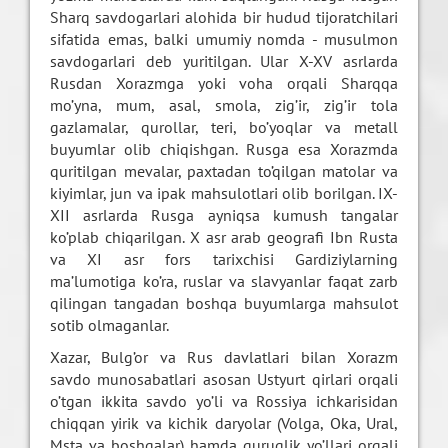
Sharq savdogarlari alohida bir hudud tijoratchilari
sifatida emas, balki umumiy nomda - musulmon
savdogarlari deb yuritilgan. Ular X-XV asrlarda
Rusdan Xorazmga yoki voha orqali Sharqqa
mo’yna, mum, asal, smola, zig’ir, zig’ir tola
gazlamalar, qurollar, teri, bo’yoqlar va metall
buyumlar olib chiqishgan. Rusga esa Xorazmda
quritilgan mevalar, paxtadan to’qilgan matolar va
kiyimlar, jun va ipak mahsulotlari olib borilgan. IX-
XII asrlarda Rusga ayniqsa kumush tangalar
ko’plab chiqarilgan. X asr arab geografi Ibn Rusta
va XI asr fors tarixchisi Gardiziylarning
ma’lumotiga ko’ra, ruslar va slavyanlar faqat zarb
qilingan tangadan boshqa buyumlarga mahsulot
sotib olmaganlar.
Xazar, Bulg’or va Rus davlatlari bilan Xorazm
savdo munosabatlari asosan Ustyurt qirlari orqali
o’tgan ikkita savdo yo’li va Rossiya ichkarisidan
chiqqan yirik va kichik daryolar (Volga, Oka, Ural,
Msta va boshqalar) hamda quruqlik yo’llari orqali