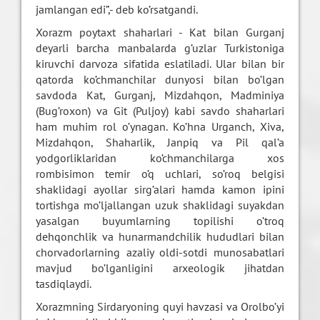
jamlangan edi”,- deb ko’rsatgandi.
Xorazm poytaxt shaharlari - Kat bilan Gurganj
deyarli barcha manbalarda g’uzlar Turkistoniga
kiruvchi darvoza sifatida eslatiladi. Ular bilan bir
qatorda ko’chmanchilar dunyosi bilan bo’lgan
savdoda Kat, Gurganj, Mizdahqon, Madminiya
(Bug’roxon) va Git (Puljoy) kabi savdo shaharlari
ham muhim rol o’ynagan. Ko’hna Urganch, Xiva,
Mizdahqon, Shaharlik, Janpiq va Pil qal’a
yodgorliklaridan ko’chmanchilarga xos
rombisimon temir o’q uchlari, so’roq belgisi
shaklidagi ayollar sirg’alari hamda kamon ipini
tortishga mo’ljallangan uzuk shaklidagi suyakdan
yasalgan buyumlarning topilishi o’troq
dehqonchlik va hunarmandchilik hududlari bilan
chorvadorlarning azaliy oldi-sotdi munosabatlari
mavjud bo’lganligini arxeologik jihatdan
tasdiqlaydi.
Xorazmning Sirdaryoning quyi havzasi va Orolbo’yi