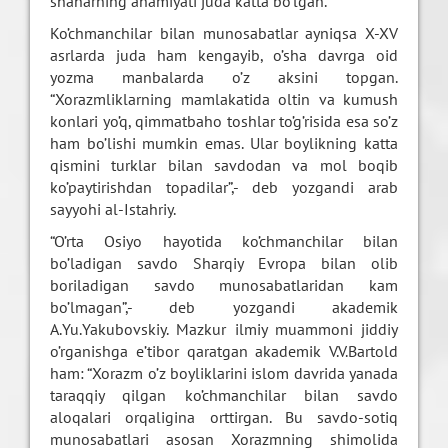
shaharning ahamiyati juda katta bo’lgan.
Ko’chmanchilar bilan munosabatlar ayniqsa X-XV
asrlarda juda ham kengayib, o’sha davrga oid
yozma manbalarda o’z aksini topgan.
“Xorazmliklarning mamlakatida oltin va kumush
konlari yo’q, qimmatbaho toshlar to’g’risida esa so’z
ham bo’lishi mumkin emas. Ular boylikning katta
qismini turklar bilan savdodan va mol boqib
ko’paytirishdan topadilar”,- deb yozgandi arab
sayyohi al-Istahriy.
“O’rta Osiyo hayotida ko’chmanchilar bilan
bo’ladigan savdo Sharqiy Evropa bilan olib
boriladigan savdo munosabatlaridan kam
bo’lmagan”,- deb yozgandi akademik
A.Yu.Yakubovskiy. Mazkur ilmiy muammoni jiddiy
o’rganishga e’tibor qaratgan akademik V.V.Bartold
ham: “Xorazm o’z boyliklarini islom davrida yanada
taraqqiy qilgan ko’chmanchilar bilan savdo
aloqalari orqaligina orttirgan. Bu savdo-sotiq
munosabatlari asosan Xorazmning shimolida