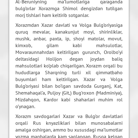
Al-Beruniyning ma’lumotlariga qaraganda
bulg’orlar Xorazmga Shimol dengizdan tutilgan
morj tishlari ham keltirib sotganlar.
Xorazmdan Xazar davlati va Volga Bulg’oriyasiga
quruq mevalar, kanakunjut moyi, shirinliklar,
mushk, anbar, paxta, ip, shoyi matolar, movut,
kimxob, gilam kabi mahsulotlar,
Movaraunnahrdan keltirilgan gurunch, Orolbo’yi
deltasidagi Holijon degan joydan baliq
mahsulotlari ko’plab chiqarilgan. Xorazm orqali bu
hududlarga Sharqning turli xil qimmatbaho
buyumlari ham keltirilgan. Xazar va Volga
Bulg’oriyasi bilan bo’lgan savdoda Gurganj, Kat,
Shemahaqal’a, Puljoy (Git,) Bug’roxon (Madminiya),
Mizdahqon, Kardor kabi shaharlari muhim rol
o’ynagan.
Xorazm savdogarlari Xazar va Bulg’or davlatlari
orqali Rus knyazliklari bilan munosabalarni
amalga oshirgan, ammo bu xususdagi ma’lumotlar
yozma manbalarda kam saqlangan. Rusga kelgan