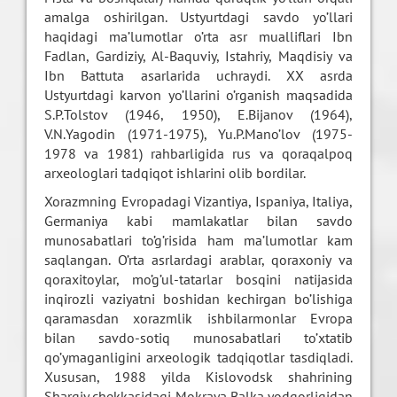
amalga oshirilgan. Ustyurtdagi savdo yo’llari
haqidagi ma’lumotlar o’rta asr mualliflari Ibn
Fadlan, Gardiziy, Al-Baquviy, Istahriy, Maqdisiy va
Ibn Battuta asarlarida uchraydi. XX asrda
Ustyurtdagi karvon yo’llarini o’rganish maqsadida
S.P.Tolstov (1946, 1950), E.Bijanov (1964),
V.N.Yagodin (1971-1975), Yu.P.Mano’lov (1975-
1978 va 1981) rahbarligida rus va qoraqalpoq
arxeologlari tadqiqot ishlarini olib bordilar.
Xorazmning Evropadagi Vizantiya, Ispaniya, Italiya,
Germaniya kabi mamlakatlar bilan savdo
munosabatlari to’g’risida ham ma’lumotlar kam
saqlangan. O’rta asrlardagi arablar, qoraxoniy va
qoraxitoylar, mo’g’ul-tatarlar bosqini natijasida
inqirozli vaziyatni boshidan kechirgan bo’lishiga
qaramasdan xorazmlik ishbilarmonlar Evropa
bilan savdo-sotiq munosabatlari to’xtatib
qo’ymaganligini arxeologik tadqiqotlar tasdiqladi.
Xususan, 1988 yilda Kislovodsk shahrining
Sharqiy chekkasidagi Mokraya Balka yodgorligidan