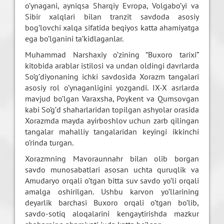
o’ynagani, ayniqsa Sharqiy Evropa, Volgabo’yi va
Sibir xalqlari bilan tranzit savdoda asosiy
bog’lovchi xalqa sifatida beqiyos katta ahamiyatga
ega bo’lganini ta’kidlaganlar.
Muhammad Narshaxiy o’zining “Buxoro tarixi”
kitobida arablar istilosi va undan oldingi davrlarda
So’g’diyonaning ichki savdosida Xorazm tangalari
asosiy rol o’ynaganligini yozgandi. IX-X asrlarda
mavjud bo’lgan Varaxsha, Poykent va Qumsovgan
kabi So’g’d shaharlaridan topilgan ashyolar orasida
Xorazmda mayda ayirboshlov uchun zarb qilingan
tangalar mahalliy tangalaridan keyingi ikkinchi
o’rinda turgan.
Xorazmning Mavoraunnahr bilan olib borgan
savdo munosabatlari asosan uchta quruqlik va
Amudaryo orqali o’tgan bitta suv savdo yo’li orqali
amalga oshirilgan. Ushbu karvon yo’llarining
deyarlik barchasi Buxoro orqali o’tgan bo’lib,
savdo-sotiq aloqalarini kengaytirishda mazkur