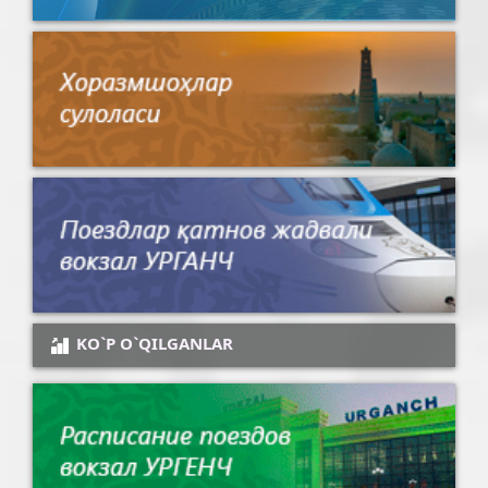
KO`P O`QILGANLAR