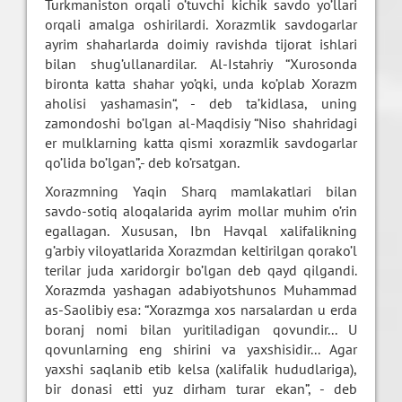
Turkmaniston orqali o’tuvchi kichik savdo yo’llari
orqali amalga oshirilardi. Xorazmlik savdogarlar
ayrim shaharlarda doimiy ravishda tijorat ishlari
bilan shug’ullanardilar. Al-Istahriy “Xurosonda
bironta katta shahar yo’qki, unda ko’plab Xorazm
aholisi yashamasin“, - deb ta’kidlasa, uning
zamondoshi bo’lgan al-Maqdisiy “Niso shahridagi
er mulklarning katta qismi xorazmlik savdogarlar
qo’lida bo’lgan”,- deb ko’rsatgan.
Xorazmning Yaqin Sharq mamlakatlari bilan
savdo-sotiq aloqalarida ayrim mollar muhim o’rin
egallagan. Xususan, Ibn Havqal xalifalikning
g’arbiy viloyatlarida Xorazmdan keltirilgan qorako’l
terilar juda xaridorgir bo’lgan deb qayd qilgandi.
Xorazmda yashagan adabiyotshunos Muhammad
as-Saolibiy esa: “Xorazmga xos narsalardan u erda
boranj nomi bilan yuritiladigan qovundir... U
qovunlarning eng shirini va yaxshisidir... Agar
yaxshi saqlanib etib kelsa (xalifalik hududlariga),
bir donasi etti yuz dirham turar ekan”, - deb