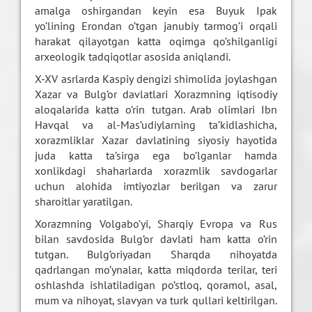
amalga oshirgandan keyin esa Buyuk Ipak
yo’lining Erondan o’tgan janubiy tarmog’i orqali
harakat qilayotgan katta oqimga qo’shilganligi
arxeologik tadqiqotlar asosida aniqlandi.
X-XV asrlarda Kaspiy dengizi shimolida joylashgan
Xazar va Bulg’or davlatlari Xorazmning iqtisodiy
aloqalarida katta o’rin tutgan. Arab olimlari Ibn
Havqal va al-Mas’udiylarning ta’kidlashicha,
xorazmliklar Xazar davlatining siyosiy hayotida
juda katta ta’sirga ega bo’lganlar hamda
xonlikdagi shaharlarda xorazmlik savdogarlar
uchun alohida imtiyozlar berilgan va zarur
sharoitlar yaratilgan.
Xorazmning Volgabo’yi, Sharqiy Evropa va Rus
bilan savdosida Bulg’or davlati ham katta o’rin
tutgan. Bulg’oriyadan Sharqda nihoyatda
qadrlangan mo’ynalar, katta miqdorda terilar, teri
oshlashda ishlatiladigan po’stloq, qoramol, asal,
mum va nihoyat, slavyan va turk qullari keltirilgan.