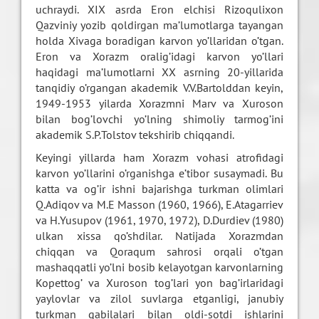
uchraydi. XIX asrda Eron elchisi Rizoqulixon
Qazviniy yozib qoldirgan ma’lumotlarga tayangan
holda Xivaga boradigan karvon yo’llaridan o’tgan.
Eron va Xorazm oralig’idagi karvon yo’llari
haqidagi ma’lumotlarni XX asrning 20-yillarida
tanqidiy o’rgangan akademik V.V.Bartolddan keyin,
1949-1953 yilarda Xorazmni Marv va Xuroson
bilan bog’lovchi yo’lning shimoliy tarmog’ini
akademik S.P.Tolstov tekshirib chiqqandi.
Keyingi yillarda ham Xorazm vohasi atrofidagi
karvon yo’llarini o’rganishga e’tibor susaymadi. Bu
katta va og’ir ishni bajarishga turkman olimlari
Q.Adiqov va M.E Masson (1960, 1966), E.Atagarriev
va H.Yusupov (1961, 1970, 1972), D.Durdiev (1980)
ulkan xissa qo’shdilar. Natijada Xorazmdan
chiqqan va Qoraqum sahrosi orqali o’tgan
mashaqqatli yo’lni bosib kelayotgan karvonlarning
Kopettog’ va Xuroson tog’lari yon bag’irlaridagi
yaylovlar va zilol suvlarga etganligi, janubiy
turkman qabilalari bilan oldi-sotdi ishlarini