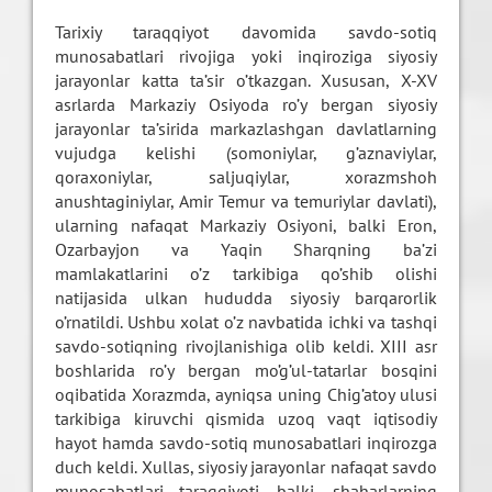
Tarixiy taraqqiyot davomida savdo-sotiq
munosabatlari rivojiga yoki inqiroziga siyosiy
jarayonlar katta ta’sir o’tkazgan. Xususan, X-XV
asrlarda Markaziy Osiyoda ro’y bergan siyosiy
jarayonlar ta’sirida markazlashgan davlatlarning
vujudga kelishi (somoniylar, g’aznaviylar,
qoraxoniylar, saljuqiylar, xorazmshoh
anushtaginiylar, Amir Temur va temuriylar davlati),
ularning nafaqat Markaziy Osiyoni, balki Eron,
Ozarbayjon va Yaqin Sharqning ba’zi
mamlakatlarini o’z tarkibiga qo’shib olishi
natijasida ulkan hududda siyosiy barqarorlik
o’rnatildi. Ushbu xolat o’z navbatida ichki va tashqi
savdo-sotiqning rivojlanishiga olib keldi. XIII asr
boshlarida ro’y bergan mo’g’ul-tatarlar bosqini
oqibatida Xorazmda, ayniqsa uning Chig’atoy ulusi
tarkibiga kiruvchi qismida uzoq vaqt iqtisodiy
hayot hamda savdo-sotiq munosabatlari inqirozga
duch keldi. Xullas, siyosiy jarayonlar nafaqat savdo
munosabatlari taraqqiyoti, balki, shaharlarning