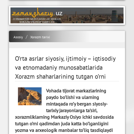
Asosiy
Xorazm tarixi
O’rta asrlar siyosiy, ijtimoiy – iqtisodiy
va etnomadaniy munosabatlarida
Xorazm shaharlarining tutgan o’rni
Vohada tijorat markazlarining
paydo bo’lishi va ularning
mintaqada ro’y bergan siyosiy-
tarixiy jarayonlarga ta’siri,
xorazmliklarning Markaziy Osiyo ichki savdosida
tutgan o’rni qadimdan juda katta bo’lganligini
yozma va arxeologik manbalar to’liq tasdiqlaydi