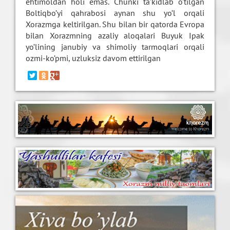
ehtimoldan holi emas. Chunki ta’kidlab o’tilgan
Boltiqbo’yi qahrabosi aynan shu yo’l orqali
Xorazmga keltirilgan. Shu bilan bir qatorda Evropa
bilan Xorazmning azaliy aloqalari Buyuk Ipak
yo’lining janubiy va shimoliy tarmoqlari orqali
ozmi-ko’pmi, uzluksiz davom ettirilgan