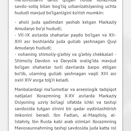
savdo-sotiq bilan bog’liq urbanizatsiyaning uchta
hududi mavjud bo’lganligini ko’rish mumkin:
- aholi juda qadimdan yashab kelgan Markaziy
Amudaryo bo’yi hududi;
- VII-IX asrlarda shaharlar paydo bo’lgan va XII-
XIII asr boshlarida juda gullab yashnagan Quyi
Amudaryo hududi;
- vohaning shimoliy-g’arbiy va g’arbiy chekkalari -
Shimoliy Davdon va Daryolik oralig’ida mavjud
bo’lgan shaharlar turli davrlarda barpo etilgan
bo’lib, ularning gullab yashnagan vaqti XIII asr
oxiri XIV asrga to’g’ri keladi.
Manbalardagi ma’lumotlar va arxeologik tadqiqot
natijalari Xorazmning X-XV asrlarda Markaziy
Osiyoning uzviy bo’lagi sifatida ichki va tashqi
savdosida tutgan o’rnini bir qadar oydinlashtirish
imkonini beradi. Ibn Fadlan, al-Maqdisiy, al-
Istahriy, Ibn Rusta kabi arab olimlari Xorazmning
Mavoraunnahrning tashqi savdosida juda katta rol