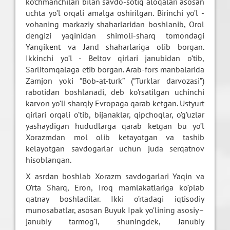
ko’chmanchilari bilan savdo-sotiq aloqalari asosan
uchta yo’l orqali amalga oshirilgan. Birinchi yo’l -
vohaning markaziy shaharlaridan boshlanib, Orol
dengizi yaqinidan shimoli-sharq tomondagi
Yangikent va Jand shaharlariga olib borgan.
Ikkinchi yo’l - Beltov qirlari janubidan o’tib,
Sarlitomqalaga etib borgan. Arab-fors manbalarida
Zamjon yoki “Bob-at-turk” (“Turklar darvozasi”)
rabotidan boshlanadi, deb ko’rsatilgan uchinchi
karvon yo’li sharqiy Evropaga qarab ketgan. Ustyurt
qirlari orqali o’tib, bijanaklar, qipchoqlar, o’g’uzlar
yashaydigan hududlarga qarab ketgan bu yo’l
Xorazmdan mol olib ketayotgan va tashib
kelayotgan savdogarlar uchun juda serqatnov
hisoblangan.
X asrdan boshlab Xorazm savdogarlari Yaqin va
O’rta Sharq, Eron, Iroq mamlakatlariga ko’plab
qatnay boshladilar. Ikki o’rtadagi iqtisodiy
munosabatlar, asosan Buyuk Ipak yo’lining asosiy–
janubiy tarmog’i, shuningdek, Janubiy