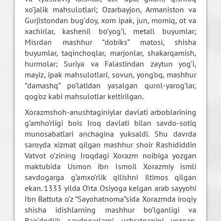
xo’jalik mahsulotlari; Ozarbayjon, Armaniston va
Gurjistondan bug’doy, xom ipak, jun, momiq, ot va
xachirlar, kashenil bo’yog’i, metall buyumlar;
Misrdan mashhur “dobiks” matosi, shisha
buyumlar, taqinchoqlar, marjonlar, shakarqamish,
hurmolar; Suriya va Falastindan zaytun yog’i,
mayiz, ipak mahsulotlari, sovun, yong’oq, mashhur
“damashq” po’latidan yasalgan qurol-yarog’lar,
qog’oz kabi mahsulotlar keltirilgan.
Xorazmshoh-anushtaginiylar davlati arboblarining
g’amho’rligi bois Iroq davlati bilan savdo-sotiq
munosabatlari anchagina yuksaldi. Shu davrda
saroyda xizmat qilgan mashhur shoir Rashididdin
Vatvot o’zining Iroqdagi Xorazm noibiga yozgan
maktubida Usmon ibn Ismoil Xorazmiy ismli
savdogarga g’amxo’rlik qilishni iltimos qilgan
ekan. 1333 yilda O’rta Osiyoga kelgan arab sayyohi
Ibn Battuta o’z “Sayohatnoma”sida Xorazmda iroqiy
shisha idishlarning mashhur bo’lganligi va
Bag’dodlik savdogarlarni uchratganini yozgan.