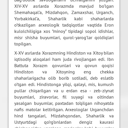
XIV-XV asrlarda Xorazmda mavjud bo’lgan
Shemahaqal’a, Mizdahqon, Zamaxshar, Urganch,
Yorbakirkal’a, Shaharlik kabi shaharlarda
o’tkazilgan arxeologik tadqiqotlar vaqtida Eron
kulolchiligiga xos “minoy” tipidagi sopol idishlar,
misr shisha buyumlari, qurol-yarog’lar qoldiqlari
topilgan.
X-XV asrlarda Xorazmning Hindiston va Xitoy bilan
iqtisodiy aloqalari ham juda rivojlangan edi. Ibn
Battuta Xorazm qovunlari va qovun qoqisi
Hindiston va Xitoyning eng chekka
shaharlarigacha olib borib sotiladi, deb eslatib
o’tgan edi. Hindistonga yilqi, qalayi, mis, kumush
pullar chiqarilgan va u erdan esa - zeb-ziynat
buyumlari, ziravorlar, fil suyagi va oltindan
yasalgan buyumlar, paxtadan to’qilgan nihoyatda
nafis matolar keltirilgan. Arxeologlar Urganchdan
hind tangalari, Mizdahqondan, Shaharlik va
Ustyurtdagi qo’rg’onlardan dengiz kaurasi