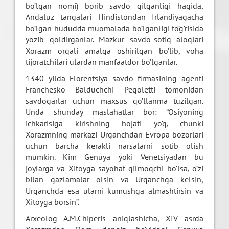
bo’lgan nomi) borib savdo qilganligi haqida,
Andaluz tangalari Hindistondan Irlandiyagacha
bo’lgan hududda muomalada bo’lganligi to’g’risida
yozib qoldirganlar. Mazkur savdo-sotiq aloqlari
Xorazm orqali amalga oshirilgan bo’lib, voha
tijoratchilari ulardan manfaatdor bo’lganlar.
1340 yilda Florentsiya savdo firmasining agenti
Franchesko Balduchchi Pegoletti tomonidan
savdogarlar uchun maxsus qo’llanma tuzilgan.
Unda shunday maslahatlar bor: “Osiyoning
ichkarisiga kirishning hojati yo’q, chunki
Xorazmning markazi Urganchdan Evropa bozorlari
uchun barcha kerakli narsalarni sotib olish
mumkin. Kim Genuya yoki Venetsiyadan bu
joylarga va Xitoyga sayohat qilmoqchi bo’lsa, o’zi
bilan gazlamalar olsin va Urganchga kelsin,
Urganchda esa ularni kumushga almashtirsin va
Xitoyga borsin”.
Arxeolog A.M.Chiperis aniqlashicha, XIV asrda