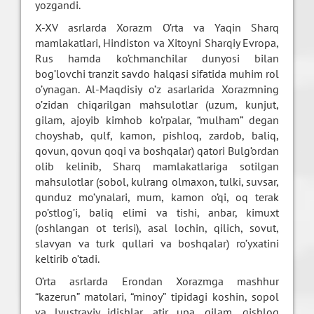
yozgandi.
X-XV asrlarda Xorazm O’rta va Yaqin Sharq
mamlakatlari, Hindiston va Xitoyni Sharqiy Evropa,
Rus hamda ko’chmanchilar dunyosi bilan
bog’lovchi tranzit savdo halqasi sifatida muhim rol
o’ynagan. Al-Maqdisiy o’z asarlarida Xorazmning
o’zidan chiqarilgan mahsulotlar (uzum, kunjut,
gilam, ajoyib kimhob ko’rpalar, “mulham” degan
choyshab, qulf, kamon, pishloq, zardob, baliq,
qovun, qovun qoqi va boshqalar) qatori Bulg’ordan
olib kelinib, Sharq mamlakatlariga sotilgan
mahsulotlar (sobol, kulrang olmaxon, tulki, suvsar,
qunduz mo’ynalari, mum, kamon o’qi, oq terak
po’stlog’i, baliq elimi va tishi, anbar, kimuxt
(oshlangan ot terisi), asal lochin, qilich, sovut,
slavyan va turk qullari va boshqalar) ro’yxatini
keltirib o’tadi.
O’rta asrlarda Erondan Xorazmga mashhur
“kazerun” matolari, “minoy” tipidagi koshin, sopol
va lyustraviy idishlar, atir upa, gilam, qishloq