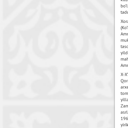
bo’
tad
Xor
(Ko
Amm
muk
tas
yil
mah
Amm
X-X
Qor
arx
tom
yil
Zam
asr
196
yir