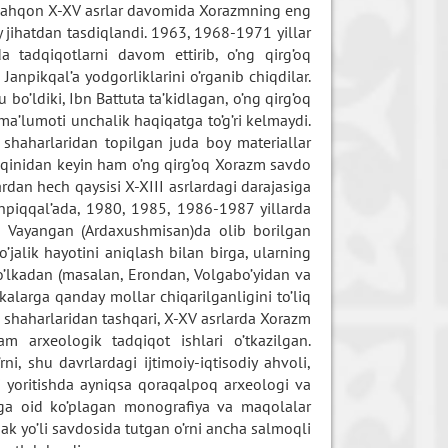
Mizdahqon X-XV asrlar davomida Xorazmning eng
y jihatdan tasdiqlandi. 1963, 1968-1971 yillar
a tadqiqotlarni davom ettirib, o’ng qirg’oq
anpikqal’a yodgorliklarini o’rganib chiqdilar.
o’ldiki, Ibn Battuta ta’kidlagan, o’ng qirg’oq
’lumoti unchalik haqiqatga to’g’ri kelmaydi.
 shaharlaridan topilgan juda boy materiallar
bosqinidan keyin ham o’ng qirg’oq Xorazm savdo
ardan hech qaysisi X-XIII asrlardagi darajasiga
piqqal’ada, 1980, 1985, 1986-1987 yillarda
a Vayangan (Ardaxushmisan)da olib borilgan
’jalik hayotini aniqlash bilan birga, ularning
o’lkadan (masalan, Erondan, Volgabo’yidan va
alarga qanday mollar chiqarilganligini to’liq
o shaharlaridan tashqari, X-XV asrlarda Xorazm
 arxeologik tadqiqot ishlari o’tkazilgan.
, shu davrlardagi ijtimoiy-iqtisodiy ahvoli,
i yoritishda ayniqsa qoraqalpoq arxeologi va
uga oid ko’plagan monografiya va maqolalar
ak yo’li savdosida tutgan o’rni ancha salmoqli