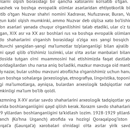
larni o’qish borasidagi bir qancha xatolarini ko’rsatib o’tgan
ashek va boshqa evropalik olimlar asarlaridan ehtiyotkorlik bi
atib o’tgan Nuzvar shahri nomini Xadravar, Nufuzravar, Buran, 
zun kabi o’qish mumkinki, ammo Nuzvar deb o’qilsa xato bo’lishini
g’on asarlari yanada chuqur o’rganilishini talab etadiki, ular o’z 
ilgan, XIX asr va XX asr boshlari rus va boshqa evropalik olimla
do shaharlarini o’rganish borasidagi o’ziga xos yangi bosqich
ituvchi yangidan-yangi ma’lumotlar to’planganligi bilan ajralib
ni qayd qilib o’tishimiz lozimki, ular o’rta asrlar manbalari bi
dosida tutgan o’rni muammosini hal etishimizda faqat dastlabk
oridagilardan shu narsa aniq bo’ladiki, mazkur mavzuga oid manba
’iy nazar, bular ushbu mavzuni atroflicha o’rganishimiz uchun han
un boshqa sohalarga (arxeologiya, etnografiya, lingvistika, topon
gi ma’lumotlarga, ayniqsa, bulardan arxeologik tadqiqotlar nati
kinligi ma’lum bo’lib qoldi.
azmning X-XV asrlar savdo shaharlarini arxeologik tadqiqotlar yo
larida boshlanganligini qayd qilish kerak. Xorazm savdo shaharlari
9 yillardan boshlanganligini ta’kidlash lozim. 1928-1929 yillard
anch (Ko’hna Urganch) atrofida va hozirgi Qoraqalpog’iston R
irqal’a (Gaurqal’a) xarobalari o’rnidagi o’rta asrlar yirik 