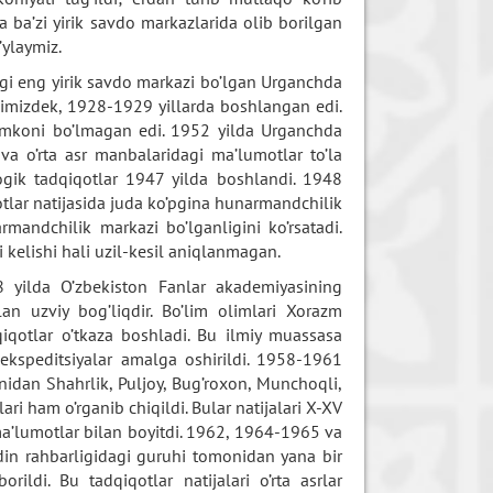
 ba’zi yirik savdo markazlarida olib borilgan
’ylaymiz.
agi eng yirik savdo markazi bo’lgan Urganchda
animizdek, 1928-1929 yillarda boshlangan edi.
 imkoni bo’lmagan edi. 1952 yilda Urganchda
va o’rta asr manbalaridagi ma’lumotlar to’la
ogik tadqiqotlar 1947 yilda boshlandi. 1948
otlar natijasida juda ko’pgina hunarmandchilik
rmandchilik markazi bo’lganligini ko’rsatadi.
 kelishi hali uzil-kesil aniqlanmagan.
8 yilda O’zbekiston Fanlar akademiyasining
lan uzviy bog’liqdir. Bo’lim olimlari Xorazm
qiqotlar o’tkaza boshladi. Bu ilmiy muassasa
kspeditsiyalar amalga oshirildi. 1958-1961
idan Shahrlik, Puljoy, Bug’roxon, Munchoqli,
i ham o’rganib chiqildi. Bular natijalari X-XV
 ma’lumotlar bilan boyitdi. 1962, 1964-1965 va
din rahbarligidagi guruhi tomonidan yana bir
ildi. Bu tadqiqotlar natijalari o’rta asrlar