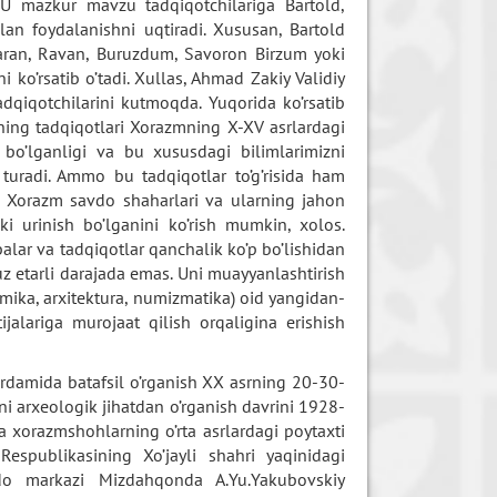
. U mazkur mavzu tadqiqotchilariga Bartold,
lan foydalanishni uqtiradi. Xususan, Bartold
Varan, Ravan, Buruzdum, Savoron Birzum yoki
 ko’rsatib o’tadi. Xullas, Ahmad Zakiy Validiy
tadqiqotchilarini kutmoqda. Yuqorida ko’rsatib
rning tadqiqotlari Xorazmning X-XV asrlardagi
 bo’lganligi va bu xususdagi bilimlarimizni
 turadi. Ammo bu tadqiqotlar to’g’risida ham
lan Xorazm savdo shaharlari va ularning jahon
i urinish bo’lganini ko’rish mumkin, xolos.
lar va tadqiqotlar qanchalik ko’p bo’lishidan
uz etarli darajada emas. Uni muayyanlashtirish
imika, arxitektura, numizmatika) oid yangidan-
jalariga murojaat qilish orqaligina erishish
rdamida batafsil o’rganish XX asrning 20-30-
ni arxeologik jihatdan o’rganish davrini 1928-
a xorazmshohlarning o’rta asrlardagi poytaxti
espublikasining Xo’jayli shahri yaqinidagi
savdo markazi Mizdahqonda A.Yu.Yakubovskiy