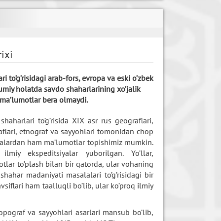
rixi
 to’g’risidagi arab-fors, evropa va eski o’zbek
miy holatda savdo shaharlarining xo’jalik
a ma’lumotlar bera olmaydi.
haharlari to’g’risida XIX asr rus geograflari,
graflari, etnograf va sayyohlari tomonidan chop
olalardan ham ma’lumotlar topishimiz mumkin.
miy ekspeditsiyalar yuborilgan. Yo’llar,
otlar to’plash bilan bir qatorda, ular vohaning
shahar madaniyati masalalari to’g’risidagi bir
siflari ham taalluqli bo’lib, ular ko’proq ilmiy
topograf va sayyohlari asarlari mansub bo’lib,