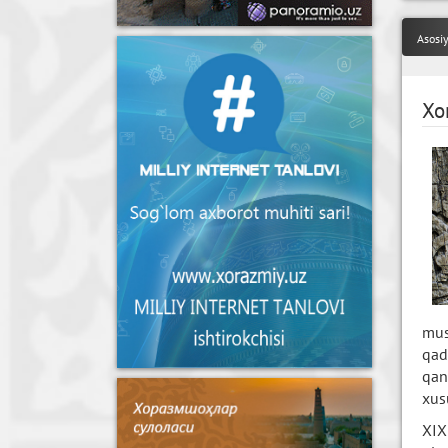
Asosi
Xor
mus
qad
qan
xus
XIX