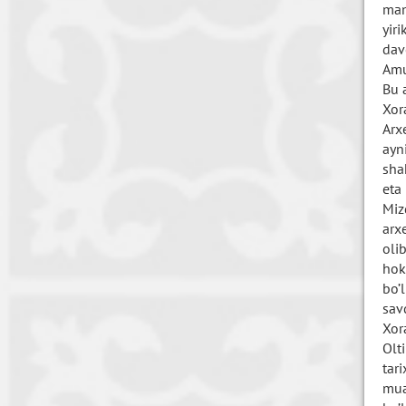
man
yir
dav
Amu
Bu 
Xor
Arx
ayn
sha
eta
Miz
arx
oli
hok
bo’
sav
Xor
Olt
tar
mua