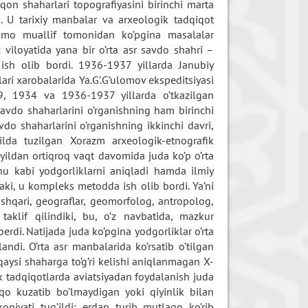
on shaharlari topografiyasini birinchi marta
 U tarixiy manbalar va arxeologik tadqiqot
 Ammo muallif tomonidan ko’pgina masalalar
iloyatida yana bir o’rta asr savdo shahri –
ish olib bordi. 1936-1937 yillarda Janubiy
ri xarobalarida Ya.G’.G’ulomov ekspeditsiyasi
29, 1934 va 1936-1937 yillarda o’tkazilgan
savdo shaharlarini o’rganishning ham birinchi
do shaharlarini o’rganishning ikkinchi davri,
lda tuzilgan Xorazm arxeologik-etnografik
0 yildan ortiqroq vaqt davomida juda ko’p o’rta
shu kabi yodgorliklarni aniqladi hamda ilmiy
aki, u kompleks metodda ish olib bordi. Ya’ni
ashqari, geograflar, geomorfolog, antropolog,
aklif qilindiki, bu, o’z navbatida, mazkur
rdi. Natijada juda ko’pgina yodgorliklar o’rta
andi. O’rta asr manbalarida ko’rsatib o’tilgan
ysi shaharga to’g’ri kelishi aniqlanmagan X-
ik tadqiqotlarda aviatsiyadan foydalanish juda
qo kuzatib bo’lmaydigan yoki qiyinlik bilan
oniyati tug’ildi; erdan turib mutlaqo ko’rib