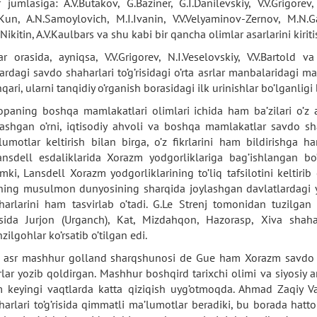
r jumlasiga: A.V.Butakov, G.Baziner, G.I.Danilevskiy, V.V.Grigorev,
.Kun, A.N.Samoylovich, M.I.Ivanin, V.V.Velyaminov-Zernov, M.N.Gal
.Nikitin, A.V.Kaulbars va shu kabi bir qancha olimlar asarlarini kiri
ar orasida, ayniqsa, V.V.Grigorev, N.I.Veselovskiy, V.V.Bartold
lardagi savdo shaharlari to’g’risidagi o’rta asrlar manbalaridagi m
hqari, ularni tanqidiy o’rganish borasidagi ilk urinishlar bo’lganlig
opaning boshqa mamlakatlari olimlari ichida ham ba’zilari o’z 
lashgan o’rni, iqtisodiy ahvoli va boshqa mamlakatlar savdo sha
lumotlar keltirish bilan birga, o’z fikrlarini ham bildirishga ha
ansdell esdaliklarida Xorazm yodgorliklariga bag’ishlangan 
imki, Lansdell Xorazm yodgorliklarining to’liq tafsilotini keltirib
ining musulmon dunyosining sharqida joylashgan davlatlardagi 
harlarini ham tasvirlab o’tadi. G.Le Strenj tomonidan tuzilgan k
sida Jurjon (Urganch), Kat, Mizdahqon, Hazorasp, Xiva shah
ilgohlar ko’rsatib o’tilgan edi.
 asr mashhur golland sharqshunosi de Gue ham Xorazm savdo sha
rlar yozib qoldirgan. Mashhur boshqird tarixchi olimi va siyosiy a
 keyingi vaqtlarda katta qiziqish uyg’otmoqda. Ahmad Zaqiy Va
harlari to’g’risida qimmatli ma’lumotlar beradiki, bu borada hat