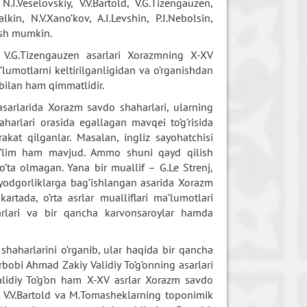
 N.I.Veselovskiy, V.V.Bartold, V.G.Tizengauzen,
kin, N.V.Xano’kov, A.I.Levshin, P.I.Nebolsin,
tish mumkin.
 va V.G.Tizengauzen asarlari Xorazmning X-XV
a’lumotlarni keltirilganligidan va o’rganishdan
i bilan ham qimmatlidir.
asarlarida Xorazm savdo shaharlari, ularning
harlari orasida egallagan mavqei to’g’risida
rakat qilganlar. Masalan, ingliz sayohatchisi
bo’lim ham mavjud. Ammo shuni qayd qilish
 o’ta olmagan. Yana bir muallif – G.Le Strenj,
yodgorliklarga bag’ishlangan asarida Xorazm
artada, o’rta asrlar mualliflari ma’lumotlari
arlari va bir qancha karvonsaroylar hamda
harlarini o’rganib, ular haqida bir qancha
rbobi Ahmad Zakiy Validiy To’g’onning asarlari
lidiy To’g’on ham X-XV asrlar Xorazm savdo
to V.V.Bartold va M.Tomasheklarning toponimik