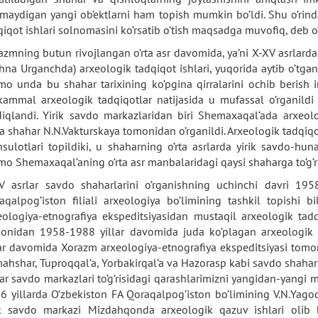
lmaydigan yangi ob’ektlarni ham topish mumkin bo’ldi. Shu o’rinda
qiqot ishlari solnomasini ko’rsatib o’tish maqsadga muvofiq, deb o
azmning butun rivojlangan o’rta asr davomida, ya’ni X-XV asrlard
’hna Urganchda) arxeologik tadqiqot ishlari, yuqorida aytib o’tg
o unda bu shahar tarixining ko’pgina qirralarini ochib berish
ammal arxeologik tadqiqotlar natijasida u mufassal o’rganildi 
diqlandi. Yirik savdo markazlaridan biri Shemaxaqal’ada arxeol
da shahar N.N.Vakturskaya tomonidan o’rganildi. Arxeologik tadqiq
sulotlari topildiki, u shaharning o’rta asrlarda yirik savdo-huna
o Shemaxaqal’aning o’rta asr manbalaridagi qaysi shaharga to’g’ri
V asrlar savdo shaharlarini o’rganishning uchinchi davri 195
aqalpog’iston filiali arxeologiya bo’limining tashkil topishi bi
eologiya-etnografiya ekspeditsiyasidan mustaqil arxeologik tad
onidan 1958-1988 yillar davomida juda ko’plagan arxeologik e
lar davomida Xorazm arxeologiya-etnografiya ekspeditsiyasi tomon
ahshar, Tuproqqal’a, Yorbakirqal’a va Hazorasp kabi savdo shaharlar
lar savdo markazlari to’g’risidagi qarashlarimizni yangidan-yangi
6 yillarda O’zbekiston FA Qoraqalpog’iston bo’limining V.N.Yago
ik savdo markazi Mizdahqonda arxeologik qazuv ishlari olib bor