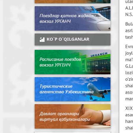
ula
A.L
N.S
Bul
asr
tas
KO`P O`QILGANLAR
Evr
joy
ma’
G.L
loz
o’z
sha
aso
manz
XIX
asa
ham
sha