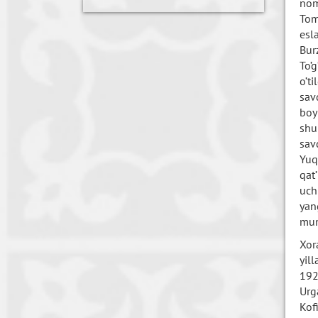
nom
Tom
esl
Bur
To’
o’t
sav
boy
shu
sav
Yuq
qat
uch
yan
mum
Xor
yil
192
Urg
Kof