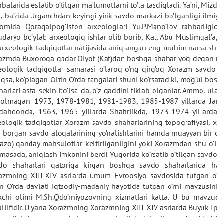
balarida eslatib o’tilgan ma’lumotlarni to’la tasdiqladi. Ya’ni, 
ik, ba’zida Urganchdan keyingi yirik savdo markazi bo’lganligi ilmi
omida Qoraqalpog’iston arxeologlari Yu.P.Mano’lov rahbarligid
daryo bo’ylab arxeologiq ishlar olib borib, Kat, Abu Muslimqal’a, J
arxeologik tadqiqotlar natijasida aniqlangan eng muhim narsa shu b
azmda Buxoroga qadar Qiyot (Kat)dan boshqa shahar yo’q degan ma
eologik tadqiqotlar samarasi o’laroq o’ng qirg’oq Xorazm savdo
iqsa, ko’plagan Oltin O’rda tangalari shuni ko’rsatadiki, mo’g’ul 
harlari asta-sekin bo’lsa-da, o’z qaddini tiklab olganlar. Ammo, ul
 olmagan. 1973, 1978-1981, 1981-1983, 1985-1987 yillarda Jan
dahqonda, 1963, 1965 yillarda Shahrlikda, 1973-1974 yillard
eologik tadqiqotlar Xorazm savdo shaharlarining topografiyasi, xo
b borgan savdo aloqalarining yo’nalishlarini hamda muayyan bir 
azo) qanday mahsulotlar keltirilganligini yoki Xorazmdan shu o’lk
lmasada, aniqlash imkonini berdi. Yuqorida ko’rsatib o’tilgan savd
do shaharlari qatoriga kirgan boshqa savdo shaharlarida ham
azmning XIII-XIV asrlarda umum Evroosiyo savdosida tutgan o’rni
in O’rda davlati iqtsodiy-madaniy hayotida tutgan o’rni mavzusin
ixchi olimi M.Sh.Qdo’rniyozovning xizmatlari katta. U bu mavz
llifidir. U yana Xorazmning Xorazmning XIII-XIV asrlarda Buyuk Ip