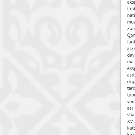
eks
ilm
nat
mua
Zam
Qor
fao
arx
dav
mas
eks
asr
o’r
tar
tup
yod
asr
sha
XV 
kat
kuz