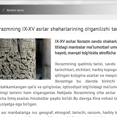
y
Xorazm tarixi
azmning IX-XV asrlar shaharlarining o’rganilishi ta
IX-XV asrlar Xorazm savdo shaharlari
tilidagi manbalar ma’lumotlari umu
hayoti, mavqei to’g’risida atroflich
Xorazmning qadimiy tarixi, savdo s
tarixchilari, elchilari, harbiy topo
qilingan ko’pgina asarlar va maq
Xorazmga bu davrda birinchi il
tahkamlangan qal’a va qo’rg’onlar, iqtisodiyot to’g’risidagi ma’lum
imgi tarixini ham o’rganganlar. Natijada Xorazmning o’rta asrlar 
cha ilmiy asarlar, hisobotlar paydo bo’ldi. Bu davrga Xiva vohasi tav
usiyatga ega bo’lgan.
 asr manbalariga rus geograf, etnograf, tarixchi, rassom, harbiy 