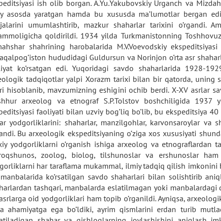
peditsiyasi ish olib borgan. A.Yu.Yakubovskiy Urganch va Mizdahq
iy asosda yaratgan hamda bu xususda ma’lumotlar bergan edi.
ijalarini umumlashtirib, mazkur shaharlar tarixini o’rgandi.
mmoligicha qoldirildi. 1934 yilda Turkmanistonning Toshhovuz v
ahshar shahrining harobalarida M.V.Voevodskiy ekspeditsiyasi 
aqalpog’iston hududidagi Guldursun va Norinjon o’rta asr shaharla
liyat ko’rsatgan edi. Yuqoridagi savdo shaharlarida 1928-19
eologik tadqiqotlar yalpi Xorazm tarixi bilan bir qatorda, uning 
ri hisoblanib, mavzumizning eshigini ochib berdi. X-XV asrlar sav
hhur arxeolog va etnograf S.P.Tolstov boshchiligida 1937 yi
peditsiyasi faoliyati bilan uzviy bog’liq bo’lib, bu ekspeditsiya 4
lar yodgorliklarini: shaharlar, manzilgohlar, karvonsaroylar va 
gandi. Bu arxeologik ekspeditsiyaning o’ziga xos xususiyati shund
ixiy yodgorliklarni o’rganish ishiga arxeolog va etnograflardan t
roqshunos, zoolog, biolog, tilshunoslar va ershunoslar ham t
gorliklarni har taraflama mukammal, ilmiy tadqiq qilish imkonini be
 manbalarida ko’rsatilgan savdo shaharlari bilan solishtirib aniql
harlardan tashqari, manbalarda eslatilmagan yoki manbalardagi qa
asrlarga oid yodgorliklari ham topib o’rganildi. Ayniqsa, arxeolog
ta ahamiyatga ega bo’ldiki, ayrim qismlarini erdan turib mutla
atiladigan shahar va qishloqlarning joylashishini aniqlash imk