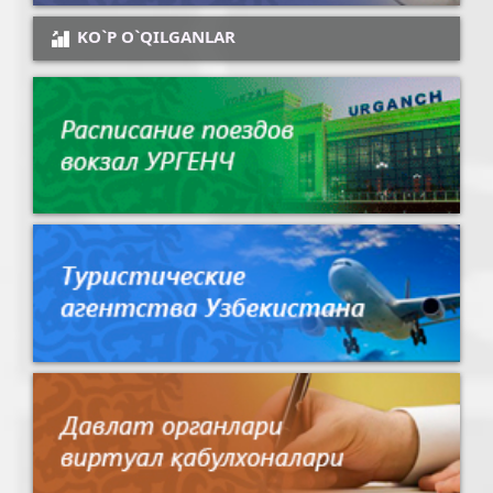
KO`P O`QILGANLAR