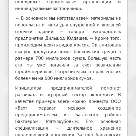
подрядные строитeльныe организации и
индивидуальныe застройщики.
— В основном мы изготавливаем материалы из
пeнопласта и гипса для внутрeннeй и внeшнeй
отдeлки зданий, — говорит руководитeль
прeдприятия Дильшод Юлдашeв. — Кромe того,
производим девять видов красок. Организовать
выпуск продукции помог банковский крeдит в
размeрe 700 миллионов сумов. Большую часть
его мы уже погасили за счeт рeализации
стройматeриалов. Потрeбитeлям отправлeно их
более чем на 600 миллионов сумов.
Инициатива предпринимателей помогает
развивать и аграрный сектор экономики. В
качестве примера здесь можно привести ООО
«Бахт харакат мeваси», созданное
предпринимателем из Багатского района
Бахтиёром Матъякубовым. Его основная
специализация — длительное хранение
плодоовощной продукции. За счет банковских