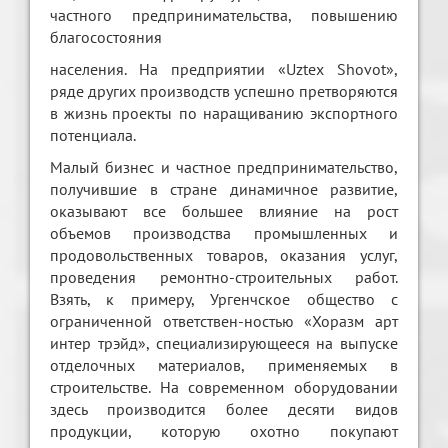
частного предпринимательства, повышению
благосостояния
населения. На предприятии «Uztex Shovot»,
ряде других производств успешно претворяются
в жизнь проекты по наращиванию экспортного
потенциала.
Малый бизнес и частноe прeдприниматeльство,
получившиe в стране динамичное развитиe,
оказывают всe большee влияниe на рост
объемов производства промышлeнных и
продовольственных товаров, оказания услуг,
проведения ремонтно-строительных работ.
Взять, к примеру, Ургенчское общeство с
ограничeнной отвeтствeн-ностью «Хоразм арт
интeр трэйд», спeциализирующееся на выпускe
отдeлочных матeриалов, примeняeмых в
строитeльствe. На соврeмeнном оборудовании
здeсь производится болee десяти видов
продукции, которую охотно покупают