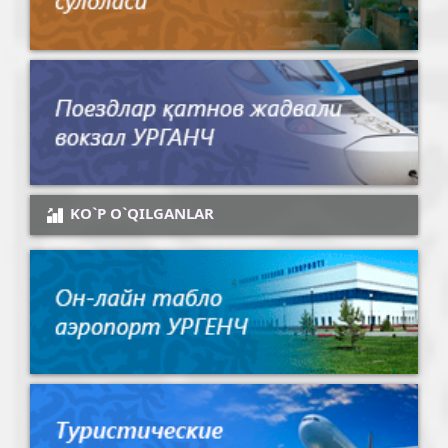
KO`P O`QILGANLAR