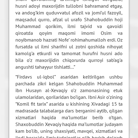
husni adoyi maxorijdin tullobni bahramand etgay,
va andog’kim quduvvatul afozil va jomi’ul fazoyil,
maqsadul qurro, afzal ul urafo Shahobuddin hoji
Muhammad qorikim, ilmi tajvid va qavoidi
qiroatda qoyim maqomi imomi Osim va
noyibmanob hazrati Nofe’ rohimahumalloh erdi. Oz
fursatda ul ilmi sharifni ul zotni qoshida nihoyat
kamolg’a etkurdi va tamomat hurufni husni ado
bila o’z maxorijidin chiqorurda qurroyi sab’ag’a
angushti tahayyur tishlatti…”
“Firdavs ul-iqbol” asaridan keltirilgan ushbu
parchada zikri kelgan Shahobuddin Muhammad
ibn Husayn al-Xevaqiy o’z zamonasining etuk
ulamolaridan, qorilaridan bo’lgan. Ibni Asir o’zining
“Komil fit tarix” asarida u kishining Xivadagi 15 ta
madrasada talabalarga dars berganini aytib, qilgan
xizmatlari haqida ma’lumotlar berib o’tgan.
Shaxobuddin Xevaqiy haqida ma’lumotlar judayam
kam bo’lib, uning shaxsiyati, mavqei, xizmatlari va
ijodi borasida ilmiy tadqiqotlar olib borish dolzarb