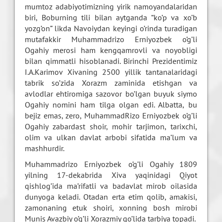
mumtoz adabiyotimizning yirik namoyandalaridan
biri, Boburning tili bilan aytganda “ko’p va xo’b
yozg’on” likda Navoiydan keyingi o’rinda turadigan
mutafakkir Muhammadrizo Erniyozbek o’g’li
Ogahiy merosi ham kengqamrovli va noyobligi
bilan qimmatli hisoblanadi. Birinchi Prezidentimiz
I.A.Karimov Xivaning 2500 yillik tantanalaridagi
tabrik so’zida Xorazm zaminida etishgan va
avlodlar ehtiromiga sazovor bo’lgan buyuk siymo
Ogahiy nomini ham tilga olgan edi. Albatta, bu
bejiz emas, zero, MuhammadRizo Erniyozbek o’g’li
Ogahiy zabardast shoir, mohir tarjimon, tarixchi,
olim va ulkan davlat arbobi sifatida ma’lum va
mashhurdir.
Muhammadrizo Erniyozbek o’g’li Ogahiy 1809
yilning 17-dekabrida Xiva yaqinidagi Qiyot
qishlog’ida ma’rifatli va badavlat mirob oilasida
dunyoga keladi. Otadan erta etim qolib, amakisi,
zamonaning etuk shoiri, xonning bosh mirobi
Munis Avazbiy o’g’li Xorazmiy qo’lida tarbiya topadi.