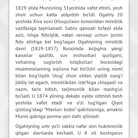
1829 yilda Munisning 51yoshida vafot etishi, yosh
shoir uchun katta yo’qotish bo’ldi. Ogahiy 20
yoshida Xiva xoni Olloqulixon tomonidan miroblik
vazifasiga tayinlanadi. Sabru qanoati tufayli elda
aziz, ishga fidoiylik, vatan ravnaqi uchun jonini
fido etishga bel bog’lagan Ogahiyning miroblik
davri (1829-1857) Xorazmda ko’pgina yangi
kanallar qazilib, suv inshootlari qurilgani,
vohaning sug’orish istiqbollari borasidagi
muammolarning oqilona hal bo’lishi uning nomi
bilan bog’liqdir. Ulug’ shoir otdan yiqilib oyog’i
jiddiy lat egach, miroblikdan iste’foga chiqqadi va
nazm, tarix bitish, tarjimonlik bilan mashg’ul
bo’ladi. U 1874 yilning dekabr oyida oltmish besh
yoshida vafot etadi va o’zi tug’ilgan Qiyot
qishlog’idagi “Mavlon bobo” qabristoniga, amakisi
Munis qabriga yonma-yon dafn qilinadi.
Ogahiyning umr yo’li sakkiz nafar xon hukmronlik
qilgan davrlarda kechadi. U 8 xil boshqaruv