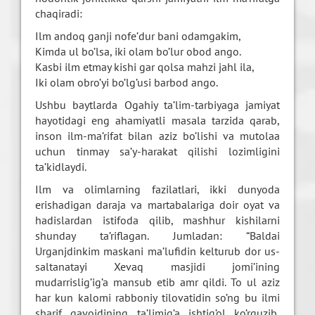
chaqiradi:
Ilm andoq ganji nofe’dur bani odamgakim,
Kimda ul bo’lsa, iki olam bo’lur obod ango.
Kasbi ilm etmay kishi gar qolsa mahzi jahl ila,
Iki olam obro’yi bo’lg’usi barbod ango.
U
shbu baytlarda Ogahiy ta’lim-tarbiyaga jamiyat
hayotidagi eng ahamiyatli masala tarzida qarab,
inson ilm-ma’rifat bilan aziz bo’lishi va mutolaa
uchun tinmay sa’y-harakat qilishi lozimligini
ta’kidlaydi.
Ilm va olimlarning fazilatlari, ikki dunyoda
erishadigan daraja va martabalariga doir oyat va
hadislardan istifoda qilib, mashhur kishilarni
shunday ta’riflagan. Jumladan: “Baldai
Urganjdinkim maskani ma’lufidin kelturub dor us-
saltanatayi Xevaq masjidi jomi’ining
mudarrislig’ig’a mansub etib amr qildi. To ul aziz
har kun kalomi rabboniy tilovatidin so’ng bu ilmi
sharif qavoidining ta’limig’a ishtig’ol ko’rguzib,