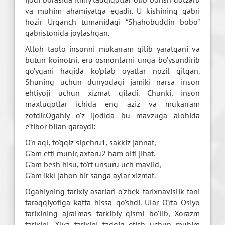
va muhim ahamiyatga egadir. U kishining qabri
hozir Urganch tumanidagi “Shahobuddin bobo”
qabristonida joylashgan.
Alloh taolo insonni mukarram qilib yaratgani va
butun koinotni, eru osmonlarni unga bo’ysundirib
qo’ygani haqida ko’plab oyatlar nozil qilgan.
Shuning uchun dunyodagi jamiki narsa inson
ehtiyoji uchun xizmat qiladi. Chunki, inson
maxluqotlar ichida eng aziz va mukarram
zotdir.Ogahiy o’z ijodida bu mavzuga alohida
e’tibor bilan qaraydi:
O’n aql, to’qqiz sipehru1, sakkiz jannat,
G’am etti munir, axtaru2 ham olti jihat.
G’am besh hisu, to’rt unsuru uch mavlid,
G’am ikki jahon bir sanga aylar xizmat.
O
gahiyning tarixiy asarlari o’zbek tarixnavislik fani
taraqqiyotiga katta hissa qo’shdi. Ular O’rta Osiyo
tarixining ajralmas tarkibiy qismi bo’lib, Xorazm
tarixini, Xiva tarixini tadqiq etish uchun muhim