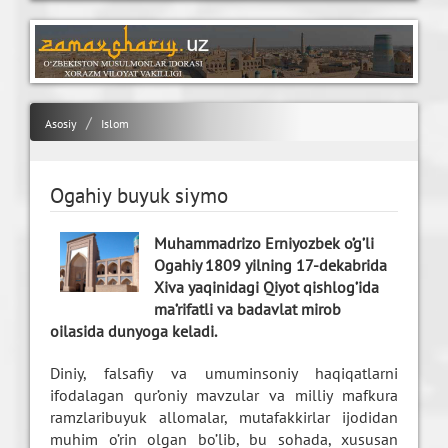
Asosiy
Islom
Ogahiy buyuk siymo
Muhammadrizo Erniyozbek o’g’li
Ogahiy 1809 yilning 17-dekabrida
Xiva yaqinidagi Qiyot qishlog’ida
ma’rifatli va badavlat mirob
oilasida dunyoga keladi.
Diniy, falsafiy va umuminsoniy haqiqatlarni
ifodalagan qur’oniy mavzular va milliy mafkura
ramzlaribuyuk allomalar, mutafakkirlar ijodidan
muhim o’rin olgan bo’lib, bu sohada, xususan