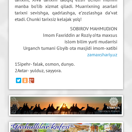
manba bo’lib xizmat qiladi. Muarrixning asarlari
tarixni sevishga, qadrlashga, e’zozlashga da’vat
etadi. Chunki tarixsiz kelajak yo’q!
SOBIROV MAHMUDJON
Imom Faxriddin ar Roziy o’rta maxsus
islom bilim yurti mudarrisi
Urganch tumani G’oyib ota masjidi imom-xatibi
zamaxshariy.uz
1Sipehr- falak, osmon, dunyo.
2Axtar- yulduz, sayyora.