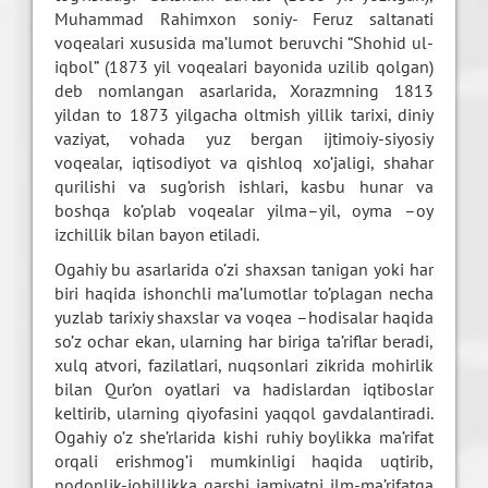
Muhammad Rahimxon soniy- Feruz saltanati
voqealari xususida ma’lumot beruvchi “Shohid ul-
iqbol” (1873 yil voqealari bayonida uzilib qolgan)
deb nomlangan asarlarida, Xorazmning 1813
yildan to 1873 yilgacha oltmish yillik tarixi, diniy
vaziyat, vohada yuz bergan ijtimoiy-siyosiy
voqealar, iqtisodiyot va qishloq xo’jaligi, shahar
qurilishi va sug’orish ishlari, kasbu hunar va
boshqa ko’plab voqealar yilma–yil, oyma –oy
izchillik bilan bayon etiladi.
Ogahiy bu asarlarida o’zi shaxsan tanigan yoki har
biri haqida ishonchli ma’lumotlar to’plagan necha
yuzlab tarixiy shaxslar va voqea –hodisalar haqida
so’z ochar ekan, ularning har biriga ta’riflar beradi,
xulq atvori, fazilatlari, nuqsonlari zikrida mohirlik
bilan Qur’on oyatlari va hadislardan iqtiboslar
keltirib, ularning qiyofasini yaqqol gavdalantiradi.
Ogahiy o’z she’rlarida kishi ruhiy boylikka ma’rifat
orqali erishmog’i mumkinligi haqida uqtirib,
nodonlik-johillikka qarshi jamiyatni ilm-ma’rifatga