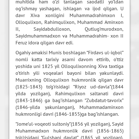
muhitida ham o’zi tanlagan saodatli yo’ldan
og’ishmay yashagan, ishlagan va ijod qilgan. U
davr Xiva xonligini Muhammadrahimxon I,
Olloqulixon, Rahimqulixon, Muhammad Aminxon
II, Sayidabdulloxon, Qutlug’murodxon,
Sayidmuhammadxon va Muhammadrahim- xon II
Feruz idora qilgan davr edi.
Ogahiy amakisi Munis boshlagan “Firdavs ul-iqbol”
nomli katta tarixiy asarni davom ettirib, o’ttiz
yoshida uni 1825 yil Olloqulixonning Xiva taxtiga
o’tirish yili voqealari bayoni bilan yakunlaydi.
Muarrixning Olloqulixon hukmronlik qilgan davr
(1825-1843) to’g’risidagi “Riyoz ud-davla”(1844
yilda yozilgan), Rahimqulixon saltanati davri
(1843-1846) ga bag’ishlangan “Zubdatut-tavorix”
(1846-yilda yakunlangan), Muhammadaminxon
hukmronligi davri (1846-1855)ga bag’ishlangan.
“Jome’ul-voqeoti sultoniy”(1856 yil yozilgan), Sayid
Muhammadxon hukmronlik davri (1856-1865)
to’g’risidagi “Gulshani davlat” (1865 yil yozilgan),