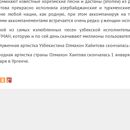
оминают известные хорезмские песни и дастаны (эпопеи) из 
това прекрасно исполняла азербайджанские и туркменские
ню любой нации, как родную, при этом аккомпанируя на т
ими аккомпанементами встречается очень редко у женщин-исп
ной из самых излюбленных песен узбекской исполнитель
МАН, которую и по сей день скачивают миллионы пользовател
луженная артистка Узбекистана Олмахон Хайитова скончалась 
одная артистка страны Олмахон Хаитова скончалась 1 января
аря в Ургенче.