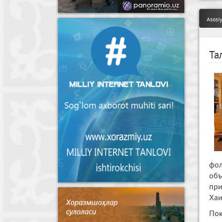
Asosi
Та
фол
объ
при
Хаи
Пок