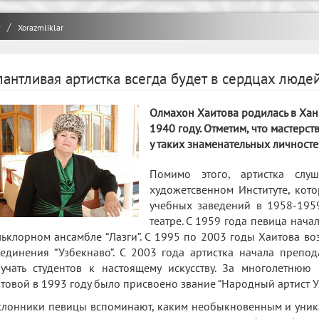
y
Xorazmliklar
лантливая артистка всегда будет в сердцах людей
Олмахон Хаитова родилась в Хан
1940 году. Отметим, что мастерс
у таких знаменательных личностей
Помимо этого, артистка слу
художетсвенном Институте, кот
учебных заведений в 1958-1959
театре. С 1959 года певица нача
ьклорном ансамбле “Лазги”. С 1995 по 2003 годы Хаитова во
единения “Узбекнаво”. С 2003 года артистка начала препод
учать студентов к настоящему искусству. За многолетнюю
товой в 1993 году было присвоено звание “Народный артист Уз
лонники певицы вспоминают, каким необыкновенным и уник