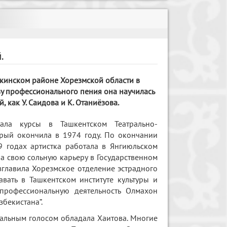
.
кинском районе Хорезмской области в
тву профессионального пения она научилась
, как У. Саидова и К. Отаниёзова.
шала курсы в Ташкентском Театрально-
орый окончила в 1974 году. По окончании
 годах артистка работала в Янгиюльском
ла свою сольную карьеру в Государственном
зглавила Хорезмское отделение эстрадного
авать в Ташкентском институте культуры и
 профессиональную деятельность Олмахон
бекистана”.
альным голосом обладала Хаитова. Многие