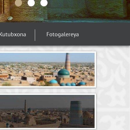
Kutubxona
Fotogalereya