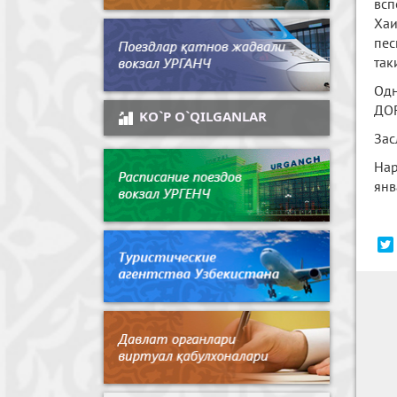
всп
Хаи
пес
так
Од
ДОF
KO`P O`QILGANLAR
Зас
Нар
янв