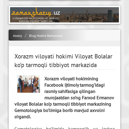
Asosiy
Blog Nodira Romanova
Xorazm viloyati hokimi Viloyat Bolalar
ko’p tarmoqli tibbiyot markazida
Xorazm viloyati hokimining
Facebook ijtimoiy tarmog’idagi
rasmiy sahifasiga qilingan
murojaatdan so’ng Farxod Ermanov
viloyat Bolalar ko’p tarmoqli tibbiyot markazining
Gemotologiya bo’limiga borib mavjud axvolni
o’rgandi.
Gemotologiya bo’limida kamqonlik va leykoz