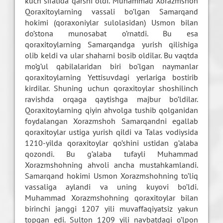
kuch sifatida qarshi oldi. Muhammad Xorazmshoh
Qoraxitoylarning vassali bo’lgan Samarqand
hokimi (qoraxoniylar sulolasidan) Usmon bilan
do’stona munosabat o’rnatdi. Bu esa
qoraxitoylarning Samarqandga yurish qilishiga
olib keldi va ular shaharni bosib oldilar. Bu vaqtda
mo’g’ul qabilalaridan biri bo’lgan naymanlar
qoraxitoylarning Yettisuvdagi yerlariga bostirib
kirdilar. Shuning uchun qoraxitoylar shoshilinch
ravishda orqaga qaytishga majbur bo’ldilar.
Qoraxitoylarning qiyin ahvolga tushib qolganidan
foydalangan Xorazmshoh Samarqandni egallab
qoraxitoylar ustiga yurish qildi va Talas vodiysida
1210-yilda qoraxitoylar qo’shini ustidan g’alaba
qozondi. Bu g’alaba tufayli Muhammad
Xorazmshohning ahvoli ancha mustahkamlandi.
Samarqand hokimi Usmon Xorazmshohning to’liq
vassaliga aylandi va uning kuyovi bo’ldi.
Muhammad Xorazmshohning qoraxitoylar bilan
birinchi janggi 1207 yili muvaffaqiyatsiz yakun
topgan edi. Sulton 1209 yili navbatdagi o’lpon