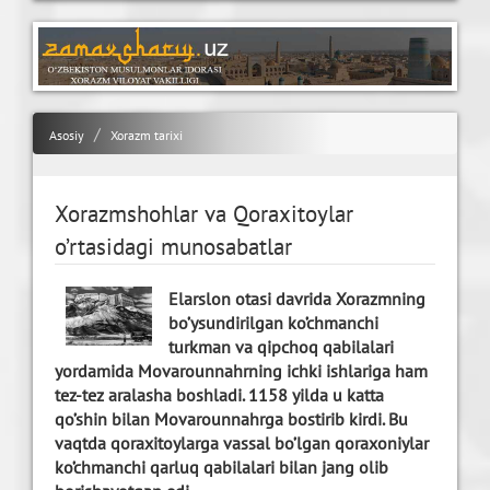
Asosiy
Xorazm tarixi
Xorazmshohlar va Qoraxitoylar
o’rtasidagi munosabatlar
Elarslon otasi davrida Xorazmning
bo’ysundirilgan ko’chmanchi
turkman va qipchoq qabilalari
yordamida Movarounnahrning ichki ishlariga ham
tez-tez aralasha boshladi. 1158 yilda u katta
qo’shin bilan Movarounnahrga bostirib kirdi. Bu
vaqtda qoraxitoylarga vassal bo’lgan qoraxoniylar
ko’chmanchi qarluq qabilalari bilan jang olib