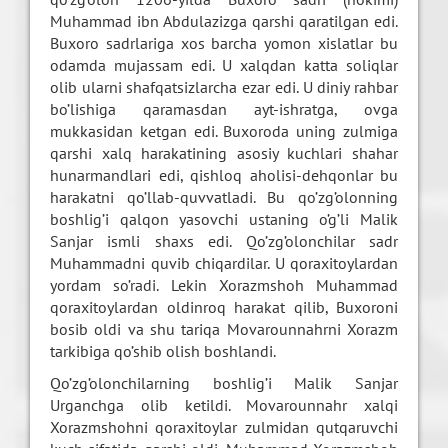
Muhammad ibn Abdulazizga qarshi qaratilgan edi.
Buxoro sadrlariga xos barcha yomon xislatlar bu
odamda mujassam edi. U xalqdan katta soliqlar
olib ularni shafqatsizlarcha ezar edi. U diniy rahbar
bo’lishiga qaramasdan ayt-ishratga, ovga
mukkasidan ketgan edi. Buxoroda uning zulmiga
qarshi xalq harakatining asosiy kuchlari shahar
hunarmandlari edi, qishloq aholisi-dehqonlar bu
harakatni qo’llab-quvvatladi. Bu qo’zg’olonning
boshlig’i qalqon yasovchi ustaning o’g’li Malik
Sanjar ismli shaxs edi. Qo’zg’olonchilar sadr
Muhammadni quvib chiqardilar. U qoraxitoylardan
yordam so’radi. Lekin Xorazmshoh Muhammad
qoraxitoylardan oldinroq harakat qilib, Buxoroni
bosib oldi va shu tariqa Movarounnahrni Xorazm
tarkibiga qo’shib olish boshlandi.
Qo’zg’olonchilarning boshlig’i Malik Sanjar
Urganchga olib ketildi. Movarounnahr xalqi
Xorazmshohni qoraxitoylar zulmidan qutqaruvchi