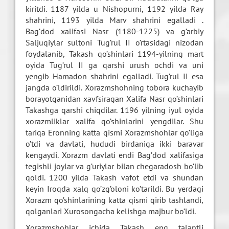
kiritdi. 1187 yilda u Nishopurni, 1192 yilda Ray
shahrini, 1193 yilda Marv shahrini egalladi .
Bag’dod xalifasi Nasr (1180-1225) va g’arbiy
Saljuqiylar sultoni Tug’rul II o’rtasidagi nizodan
foydalanib, Takash qo’shinlari 1194-yilning mart
oyida Tug’rul II ga qarshi urush ochdi va uni
yengib Hamadon shahrini egalladi. Tug’rul II esa
jangda o’ldirildi. Xorazmshohning tobora kuchayib
borayotganidan xavfsiragan Xalifa Nasr qo’shinlari
Takashga qarshi chiqdilar. 1196 yilning iyul oyida
xorazmliklar xalifa qo’shinlarini yengdilar. Shu
tariqa Eronning katta qismi Xorazmshohlar qo’liga
o’tdi va davlati, hududi birdaniga ikki baravar
kengaydi. Xorazm davlati endi Bag’dod xalifasiga
tegishli joylar va g’uriylar bilan chegaradosh bo’lib
qoldi. 1200 yilda Takash vafot etdi va shundan
keyin Iroqda xalq qo’zg’oloni ko’tarildi. Bu yerdagi
Xorazm qo’shinlarining katta qismi qirib tashlandi,
qolganlari Xurosongacha kelishga majbur bo’ldi.
Xorazmshohlar ichida Takash eng talantli