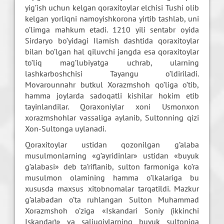
yig’ish uchun kelgan qoraxitoylar elchisi Tushi olib
kelgan yorliqni namoyishkorona yirtib tashlab, uni
o’limga mahkum etadi. 1210 yili sentabr oyida
Sirdaryo bo’yidagi Ilamish dashtida qoraxitoylar
bilan bo’lgan hal qiluvchi jangda esa qoraxitoylar
to’liq mag’lubiyatga uchrab, ularning
lashkarboshchisi Tayangu o’ldiriladi.
Movarounnahr butkul Xorazmshoh qo’liga o’tib,
hamma joylarda sadoqatli kishilar hokim etib
tayinlandilar. Qoraxoniylar xoni Usmonxon
xorazmshohlar vassaliga aylanib, Sultonning qizi
Xon-Sultonga uylanadi.
Qoraxitoylar ustidan qozonilgan g’alaba
musulmonlarning «g’ayridinlar» ustidan «buyuk
g’alabasi» deb ta’riflanib, sulton farmoniga ko’ra
musulmon olamining hamma o’lkalariga bu
xususda maxsus xitobnomalar tarqatildi. Mazkur
g’alabadan o’ta ruhlangan Sulton Muhammad
Xorazmshoh o’ziga «Iskandari Soniy (ikkinchi
Iskandar)» va saljuqiylarning buyuk sultoniga