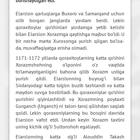
borishayotgan edi.
Elarslon qarluqlarga Buxoro va Samarqand uchun
olib borgan janglarda yordam berdi. Lekin
qoraxitoylar qo’shinlari yordamga yetib kelishi
bilan Elarslon Xorazmga qaytishga majbur bo’ldi. U
bir necha marta Xurosonga yurish qilgan bo’lsa-
da, muvaffaqiyatga erisha olmadi.
1171-1172 yillarda qoraxitoylarning katta qo’shini
Xorazmshohning o’lponini o’z vaqtida
to’lamayotganligini bahona qilib Xorazm ustiga
yurish qildi. Elarslonning buyrug’i bilan
Sirdaryodagi katta to’g’on buzib tashlandi va katta
maydon suvga bostiriladi. Bu qoraxoniylar qo’shini
yurishini qiyinlashtirdi va Xorazmning poytaxti
Gurganch (Urganch) ni talon-taroj qilishdan saqlab
qoldi. Lekin qoraxoniylarning bu bosqini davrida
Elarslon vafot etdi. Undan keyin Xorazm taxtini
uning kichik o’g’li Sultonshoh egallaydi.
Elarslonning katta o’g’li Alouddin Takash