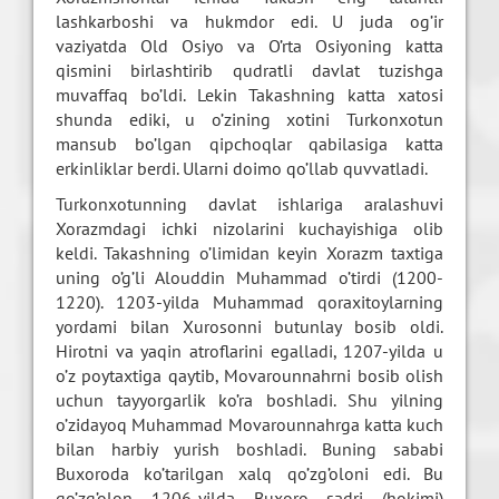
lashkarboshi va hukmdor edi. U juda og’ir
vaziyatda Old Osiyo va O’rta Osiyoning katta
qismini birlashtirib qudratli davlat tuzishga
muvaffaq bo’ldi. Lekin Takashning katta xatosi
shunda ediki, u o’zining xotini Turkonxotun
mansub bo’lgan qipchoqlar qabilasiga katta
erkinliklar berdi. Ularni doimo qo’llab quvvatladi.
Turkonxotunning davlat ishlariga aralashuvi
Xorazmdagi ichki nizolarini kuchayishiga olib
keldi. Takashning o’limidan keyin Xorazm taxtiga
uning o’g’li Alouddin Muhammad o’tirdi (1200-
1220). 1203-yilda Muhammad qoraxitoylarning
yordami bilan Xurosonni butunlay bosib oldi.
Hirotni va yaqin atroflarini egalladi, 1207-yilda u
o’z poytaxtiga qaytib, Movarounnahrni bosib olish
uchun tayyorgarlik ko’ra boshladi. Shu yilning
o’zidayoq Muhammad Movarounnahrga katta kuch
bilan harbiy yurish boshladi. Buning sababi
Buxoroda ko’tarilgan xalq qo’zg’oloni edi. Bu
qo’zg’olon 1206-yilda Buxoro sadri (hokimi)