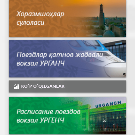
KO`P O`QILGANLAR