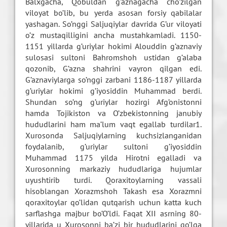
Balxgacha, Qobuldan g’aznagacha cho’zilgan
viloyat bo’lib, bu yerda asosan forsiy qabilalar
yashagan. So’nggi Saljuqiylar davrida G’ur viloyati
o’z mustaqilligini ancha mustahkamladi. 1150-
1151 yillarda g’uriylar hokimi Alouddin g’aznaviy
sulosasi sultoni Bahromshoh ustidan g’alaba
qozonib, G’azna shahrini vayron qilgan edi.
G’aznaviylarga so’nggi zarbani 1186-1187 yillarda
g’uriylar hokimi g’iyosiddin Muhammad berdi.
Shundan so’ng g’uriylar hozirgi Afg’onistonni
hamda Tojikiston va O’zbekistonning janubiy
hududlarini ham ma’lum vaqt egallab turdilar1.
Xurosonda Saljuqiylarning kuchsizlanganidan
foydalanib, g’uriylar sultoni g’iyosiddin
Muhammad 1175 yilda Hirotni egalladi va
Xurosonning markaziy hududlariga hujumlar
uyushtirib turdi. Qoraxitoylarning vassali
hisoblangan Xorazmshoh Takash esa Xorazmni
qoraxitoylar qo’lidan qutqarish uchun katta kuch
sarflashga majbur bo’O’ldi. Faqat XII asrning 80-
yillarida u Xurosonni ba’zi bir hududlarini qo’lga