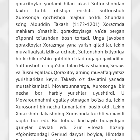
qoraxitoylar yordami bilan ukasi Sultonshohdan
taxtni tortib olishga erishdi. Sultonshoh
Xurosonga qochishga majbur bo’ldi. Shundan
so’ng Alouddin Takash (1172-1201) Xorazmda
mahkam o’rnashib, qoraxitoylarga va’da bergan
o’lponni to’lashdan bosh tortadi. Unga javoban
qoraxitoylar Xorazmga yana yurish qiladilar, lekin
muvaffaqiyatsizlikka uchrab, Sultonshoh ixtiyoriga
bir kichik qo’shin qoldirib o’zlari orqaga qaytadilar.
Sultonshoh esa qo’shin bilan Marv shahrini, Seraxs
va Tusni egalladi. Qoraxitoylarning muvaffaqiyatsiz
yurishlaridan keyin, Takash o’z davlatini yanada
mustahkamladi. Movarounnahrga, Xurosonga bir
necha bor harbiy yurishlar uyushtirdi. U
Movarounnahrni egallay olmagan bo’lsa-da, lekin
Xurosonni bir necha tumanlarini bosib oldi. Lekin
Xorazshoh Takashning Xurosonda kuchli va xavfli
raqibi bor edi. Bu tobora kuchayib borayotgan
g’uriylar davlati edi. G’ur viloyati hozirgi
Afg’onistondagi Gerirud daryosi bo’yida, Hirotdan