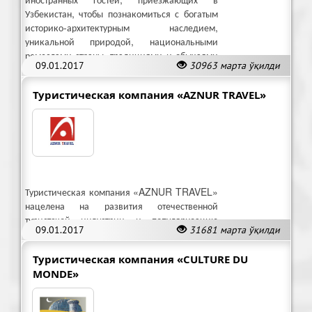
Узбекистан, чтобы познакомиться с богатым
историко-архитектурным наследием,
уникальной природой, национальными
ремеслами страны, традициями и обычаями
09.01.2017
30963 марта ўқилди
гостеприимного узбекского народа.
Туристическая компания «AZNUR TRAVEL»
Туристическая компания «AZNUR TRAVEL»
нацелена на развития отечественной
туристской индустрии и популяризацию
09.01.2017
31681 марта ўқилди
туризма по всему миру.
Туристическая компания «CULTURE DU
MONDE»