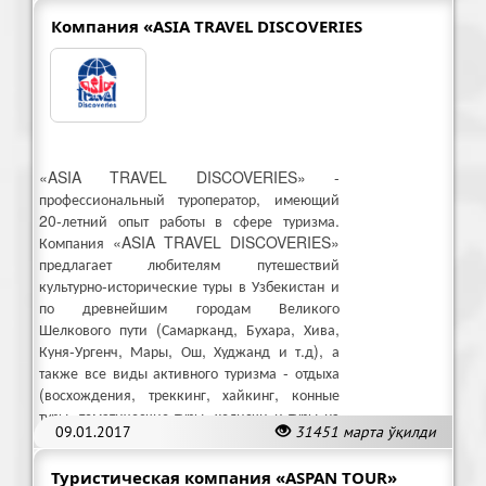
Компания «ASIA TRAVEL DISCOVERIES
«ASIA TRAVEL DISCOVERIES» -
профессиональный туроператор, имеющий
20-летний опыт работы в сфере туризма.
Компания «ASIA TRAVEL DISCOVERIES»
предлагает любителям путешествий
культурно-исторические туры в Узбекистан и
по древнейшим городам Великого
Шелкового пути (Самарканд, Бухара, Хива,
Куня-Ургенч, Мары, Ош, Худжанд и т.д), а
также все виды активного туризма - отдыха
(восхождения, треккинг, хайкинг, конные
туры, тематические туры, хелиски и туры на
09.01.2017
31451 марта ўқилди
верблюдах) по всей Средней Азии.
Туристическая компания «АSPAN TOUR»