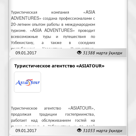
Туристическая компания «ASIA
ADVENTURES» создана профессионалами с
20-летним опытом работы в международном
туризме. «ASIA ADVENTURES» проводит
всевозможные туры и путешествия по
Узбекистану, а также в соседних
республиках: Казахстане, Кыргызстане,
09.01.2017
31388 марта ўқилди
Туркменистане, Таджикистане и Китае
Туристическое агентство «ASIATOUR»
Туристическое агентство «ASIATOUR»,
продолжая традиции гостеприимства,
работает над обслуживанием гостей на
рынке туризма в Узбекистане и по всей
09.01.2017
31033 марта ўқилди
Средней Азии.