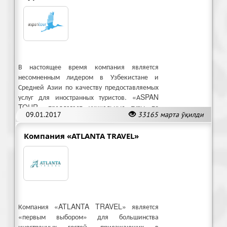
В настоящее время компания является
несомненным лидером в Узбекистане и
Средней Азии по качеству предоставляемых
услуг для иностранных туристов. «АSPAN
TOUR» предлагает уникальные туры по
09.01.2017
33165 марта ўқилди
Узбекистану:
Компания «ATLANTA TRAVEL»
Компания «ATLANTA TRAVEL» является
«первым выбором» для большинства
иностранных гостей, приезжающих в