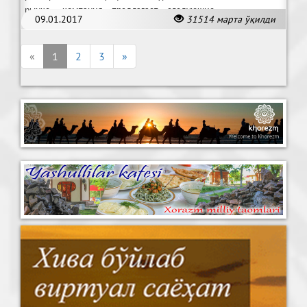
рынке, компания предлагает следующие
09.01.2017
31514 марта ўқилди
услуги:
«
1
2
3
»