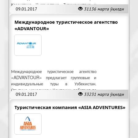
Казахстане, Кыргызстане, Туркменистане и
09.01.2017
31136 марта ўқилди
Таджикистане.
Международное туристическое агентство
«ADVANTOUR»
Международное туристическое агентство
«ADVANTOUR» предлагает групповые и
индивидуальные туры в Узбекистан.
Опытные менеджеры Компании работают по
09.01.2017
33231 марта ўқилди
европейским стандартам турбизнеса.
Туристическая компания «ASIA ADVENTURES»