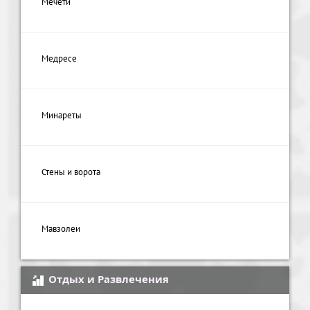
Мечети
Медресе
Минареты
Стены и ворота
Мавзолеи
Отдых и Развлечения